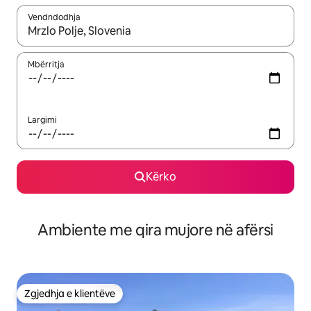
Vendndodhja
Kur rezultatet të jenë të disponueshme, lëviz me butonat e shig
Mbërritja
Largimi
Kërko
Ambiente me qira mujore në afërsi
Zgjedhja e klientëve
Zgjedhja e klientëve