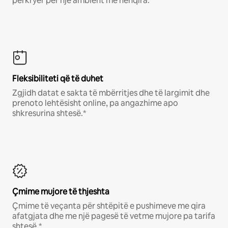
përkryer për një ambient me nënqira.
Fleksibiliteti që të duhet
Zgjidh datat e sakta të mbërritjes dhe të largimit dhe
prenoto lehtësisht online, pa angazhime apo
shkresurina shtesë.*
Çmime mujore të thjeshta
Çmime të veçanta për shtëpitë e pushimeve me qira
afatgjata dhe me një pagesë të vetme mujore pa tarifa
shtesë.*