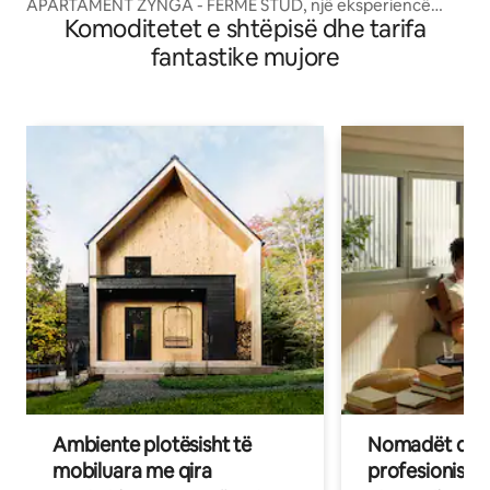
APARTAMENT ZYNGA - FERMË STUD, një eksperiencë
Komoditetet e shtëpisë dhe tarifa
unike
fantastike mujore
Ambiente plotësisht të
Nomadët dixh
mobiluara me qira
profesionistët