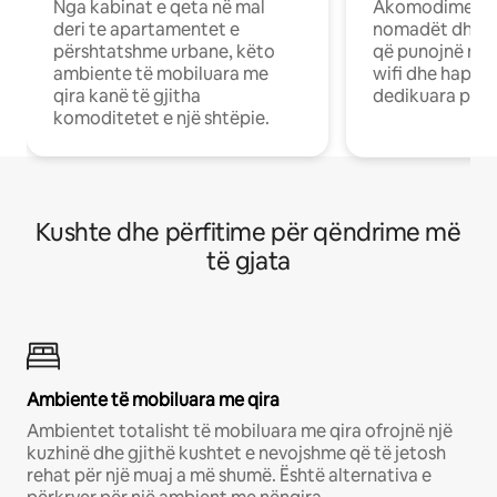
Nga kabinat e qeta në mal
Akomodime të 
deri te apartamentet e
nomadët dhe pr
përshtatshme urbane, këto
që punojnë në 
ambiente të mobiluara me
wifi dhe hapësi
qira kanë të gjitha
dedikuara pune
komoditetet e një shtëpie.
Kushte dhe përfitime për qëndrime më
të gjata
Ambiente të mobiluara me qira
Ambientet totalisht të mobiluara me qira ofrojnë një
kuzhinë dhe gjithë kushtet e nevojshme që të jetosh
rehat për një muaj a më shumë. Është alternativa e