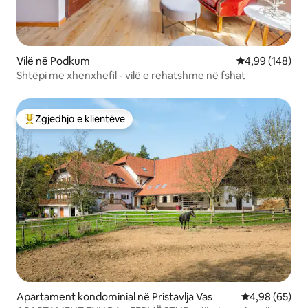
Vilë në Podkum
Vlerësimi mesa
4,99 (148)
Shtëpi me xhenxhefil - vilë e rehatshme në fshat
Zgjedhja e klientëve
Më të mirat e zgjedhjeve të klientëve
Apartament kondominial në Pristavlja Vas
Vlerësimi mes
4,98 (65)