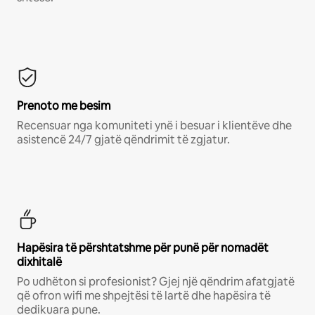
Prenoto me besim
Recensuar nga komuniteti ynë i besuar i klientëve dhe
asistencë 24/7 gjatë qëndrimit të zgjatur.
Hapësira të përshtatshme për punë për nomadët
dixhitalë
Po udhëton si profesionist? Gjej një qëndrim afatgjatë
që ofron wifi me shpejtësi të lartë dhe hapësira të
dedikuara pune.