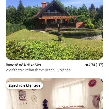
Banesë në Kriška Vas
Vlerësimi mesa
4,74 (117)
vilë fshati e rehatshme pranë Lubjanës
Zgjedhja e klientëve
Zgjedhja e klientëve