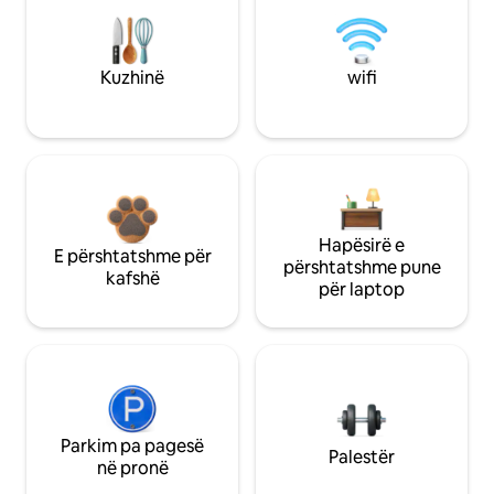
Kuzhinë
wifi
Hapësirë e
E përshtatshme për
përshtatshme pune
kafshë
për laptop
Parkim pa pagesë
Palestër
në pronë