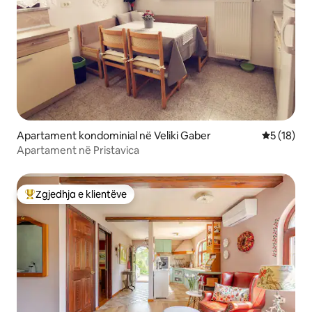
Apartament kondominial në Veliki Gaber
Vlerësimi 
5 (18)
Apartament në Pristavica
Zgjedhja e klientëve
Më të mirat e zgjedhjeve të klientëve