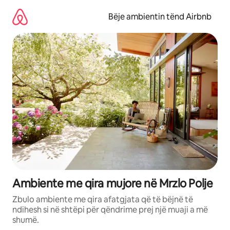
Kalo
te
Bëje ambientin tënd Airbnb
përmbajtja
Ambiente me qira mujore në Mrzlo Polje
Zbulo ambiente me qira afatgjata që të bëjnë të
ndihesh si në shtëpi për qëndrime prej një muaji a më
shumë.