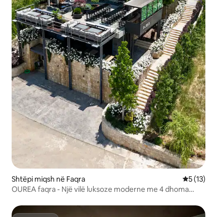
Shtëpi miqsh në Faqra
Vlerësimi 
5 (13)
OUREA faqra - Një vilë luksoze moderne me 4 dhoma
gjumi.