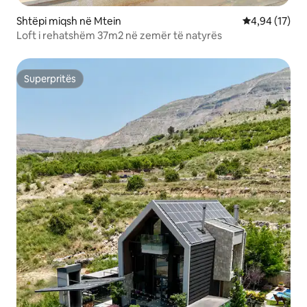
Shtëpi miqsh në Mtein
Vlerësimi mes
4,94 (17)
Loft i rehatshëm 37m2 në zemër të natyrës
Superpritës
Superpritës