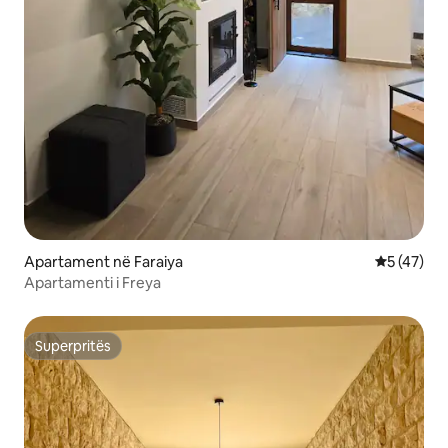
Apartament në Faraiya
Vlerësimi 
5 (47)
Apartamenti i Freya
Superpritës
Superpritës