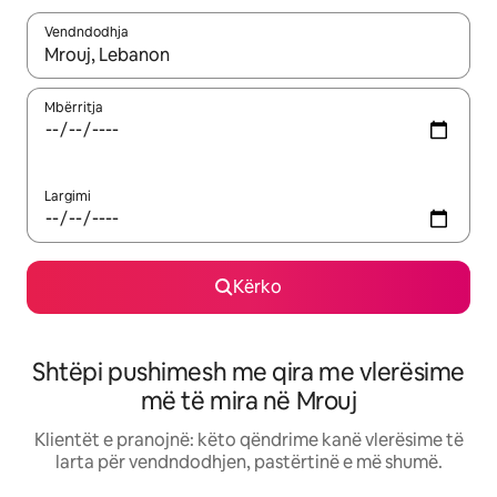
Vendndodhja
Kur rezultatet të jenë të disponueshme, lëviz me butonat e shig
Mbërritja
Largimi
Kërko
Shtëpi pushimesh me qira me vlerësime
më të mira në Mrouj
Klientët e pranojnë: këto qëndrime kanë vlerësime të
larta për vendndodhjen, pastërtinë e më shumë.