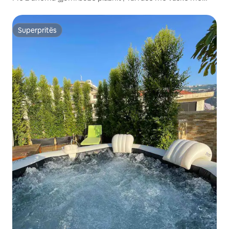
hidromasazh dhe pamje të perëndimit të diellit
Superpritës
Superpritës