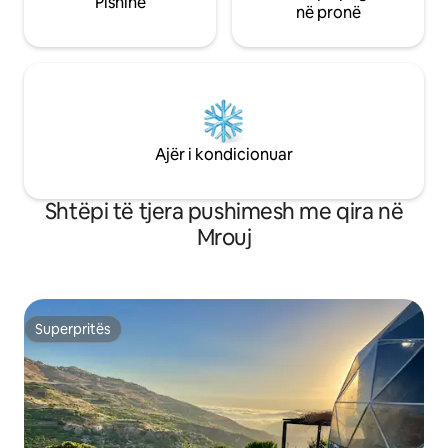
Pishinë
në pronë
Ajër i kondicionuar
Shtëpi të tjera pushimesh me qira në
Mrouj
Superpritës
Superpritës