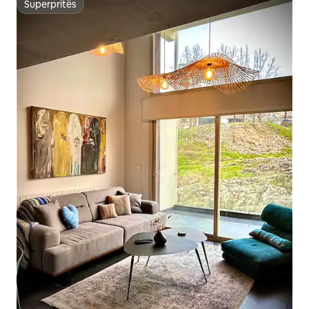
Superpritës
Superpritës