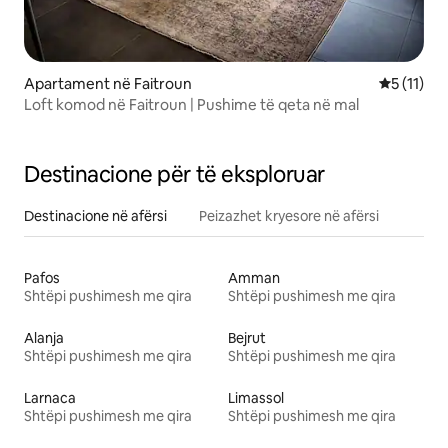
Apartament në Faitroun
Vlerësimi 
5 (11)
Loft komod në Faitroun | Pushime të qeta në mal
Destinacione për të eksploruar
Destinacione në afërsi
Peizazhet kryesore në afërsi
Pafos
Amman
Shtëpi pushimesh me qira
Shtëpi pushimesh me qira
Alanja
Bejrut
Shtëpi pushimesh me qira
Shtëpi pushimesh me qira
Larnaca
Limassol
Shtëpi pushimesh me qira
Shtëpi pushimesh me qira