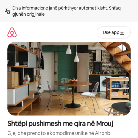
Kalo
Disa informacione janë përkthyer automatikisht. 
Shfaq 
te
gjuhën origjinale
përmbajtja
Use app
Shtëpi pushimesh me qira në Mrouj
Gjej dhe prenoto akomodime unike në Airbnb