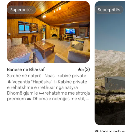
Superpritës
Superpritës
Superpritës
Superpritës
Banesë në Bharsaf
Vlerësimi mesatar 5 nga 5,
5 (3)
Strehë në natyrë | Naas | kabinë private
🌲 Veçantia "Hapësira" ✨ Kabinë private
e rehatshme e rrethuar nga natyra
Dhomë gjumi e 🛏️ rehatshme me shtroja
premium 🛋️ Dhoma e ndenjjes me stil, e
projektuar për relaksim 🍳 Kuzhinë
plotësisht e pajisur për ushqime të
gatuara në shtëpi 🚿 banjë me peshqirë
të pastër dhe artikuj bazë 🌿 Hapësirë
private në natyrë për të shijuar ajrin e
Shtëpi miqsh në Z