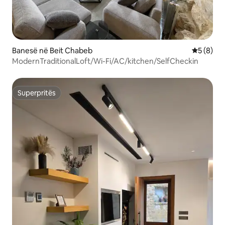
Banesë në Beit Chabeb
Vlerësimi
5 (8)
ModernTraditionalLoft/Wi-Fi/AC/kitchen/SelfCheckin
Superpritës
Superpritës