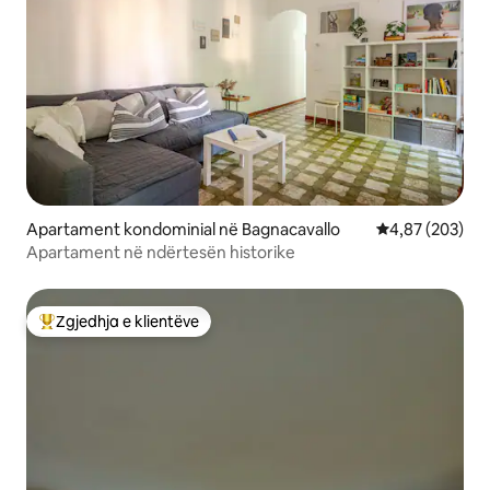
Apartament kondominial në Bagnacavallo
Vlerësimi mesa
4,87 (203)
Apartament në ndërtesën historike
Zgjedhja e klientëve
Më të mirat e zgjedhjeve të klientëve