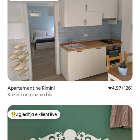
Apartament në Rimini
Vlerësimi mesa
4,97 (126)
Kazino në plazhin blu
Zgjedhja e klientëve
Më të mirat e zgjedhjeve të klientëve