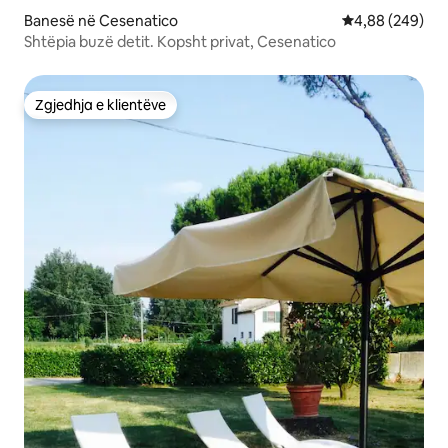
Banesë në Cesenatico
Vlerësimi mesat
4,88 (249)
Shtëpia buzë detit. Kopsht privat, Cesenatico
Zgjedhja e klientëve
Zgjedhja e klientëve