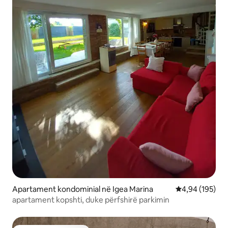
Apartament kondominial në Igea Marina
Vlerësimi mesa
4,94 (195)
apartament kopshti, duke përfshirë parkimin