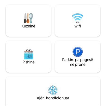
ngrohur sipas kër
ndenjjes me tavan të lartë, dritare të
hidromasazh, sau
mëdha dhe orendi minimaliste krijon një
palestër profesio
mjedis unik. E pajisur me kuzhinë të
bilardo, qoshe ba
pajisur, banjë me dush dhe mezzanine
mobiluar plotësis
me krevat dopio dhe gjysmë banjo. E
kujdes dhe kopsh
përkryer për një grup miqsh, çiftesh ose
Kuzhinë
wifi
barbekju dhe lojër
udhëtarësh të vetëm.
Parkim pa pagesë
Pishinë
në pronë
Ajër i kondicionuar