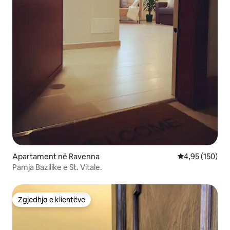
Apartament në Ravenna
Vlerësimi mesa
4,95 (150)
Pamja Bazilike e St. Vitale.
Zgjedhja e klientëve
Zgjedhja e klientëve