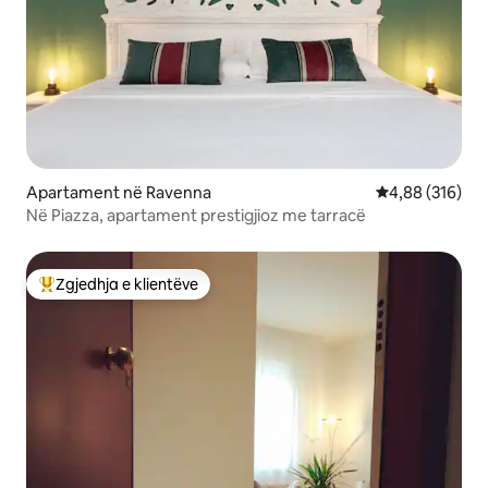
Apartament në Ravenna
Vlerësimi mesa
4,88 (316)
Në Piazza, apartament prestigjioz me tarracë
Zgjedhja e klientëve
Më të mirat e zgjedhjeve të klientëve