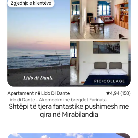
Zgjedhja e klientëve
Zgjedhja e klientëve
Apartament në Lido DI Dante
Vlerësimi mesa
4,94 (150)
Lido di Dante - Akomodimi në bregdet Farinata
Shtëpi të tjera fantastike pushimesh me
qira në Mirabilandia