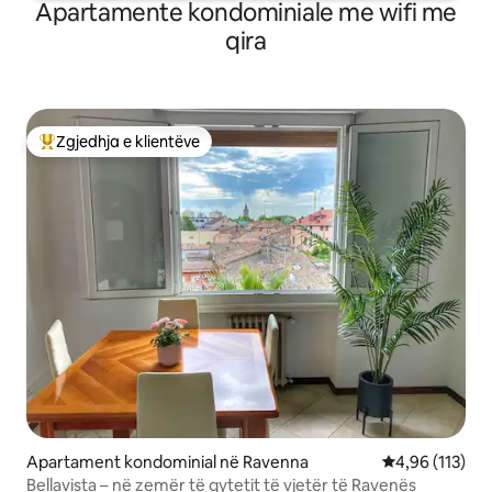
Apartamente kondominiale me wifi me
qira
Zgjedhja e klientëve
Më të mirat e zgjedhjeve të klientëve
Apartament kondominial në Ravenna
Vlerësimi mesa
4,96 (113)
Bellavista – në zemër të qytetit të vjetër të Ravenës