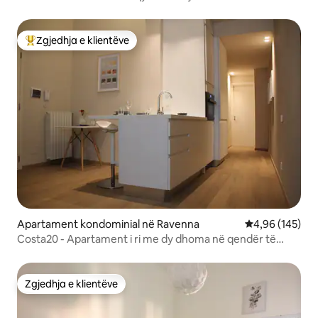
Zgjedhja e klientëve
Më të mirat e zgjedhjeve të klientëve
Apartament kondominial në Ravenna
Vlerësimi mesa
4,96 (145)
Costa20 - Apartament i ri me dy dhoma në qendër të
qytetit
Zgjedhja e klientëve
Zgjedhja e klientëve