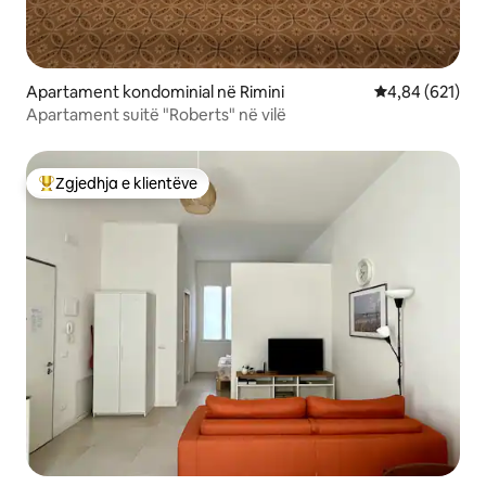
Apartament kondominial në Rimini
Vlerësimi mesa
4,84 (621)
Apartament suitë "Roberts" në vilë
Zgjedhja e klientëve
Më të mirat e zgjedhjeve të klientëve