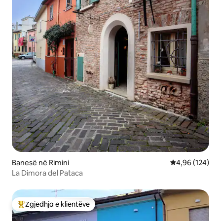
Banesë në Rimini
Vlerësimi mesa
4,96 (124)
La Dimora del Pataca
Zgjedhja e klientëve
Më të mirat e zgjedhjeve të klientëve