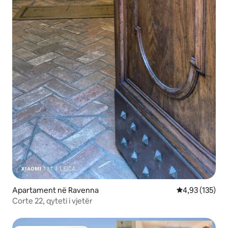
Apartament në Ravenna
Vlerësimi mesa
4,93 (135)
Corte 22, qyteti i vjetër