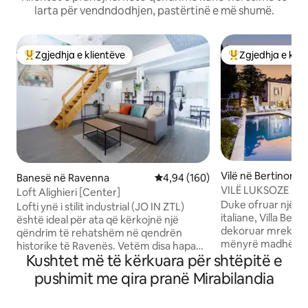
larta për vendndodhjen, pastërtinë e më shumë.
Zgjedhja e klientëve
Zgjedhja e klie
Më të mirat e zgjedhjeve të klientëve
Më të mirat e zgj
Vilë në Bertinoro
Banesë në Ravenna
Vlerësimi mesatar 4,94 nga 5, 1
4,94 (160)
VILË LUKSOZE BEL
Loft Alighieri [Center]
deti me pishinë dh
Duke ofruar një pë
Lofti ynë i stilit industrial (JO IN ZTL)
italiane, Villa Bel
është ideal për ata që kërkojnë një
dekoruar mrekulli
qëndrim të rehatshëm në qendrën
mënyrë madhështo
historike të Ravenës. Vetëm disa hapa
fshatit të lashtë 
Kushtet më të kërkuara për shtëpitë e
larg atraksioneve të trashëgimisë së
mahnitëse të kod
UNESCO-s, kjo hapësirë me koncept të
pushimit me qira pranë Mirabilandia
piktoreske Romagn
hapur ofron një atmosferë moderne
bregdetit. Pishinë e pafundme e
dhe mikpritëse. Dhoma e madhe e