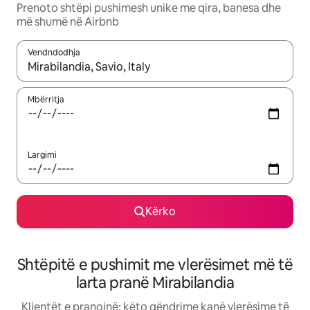
Prenoto shtëpi pushimesh unike me qira, banesa dhe
më shumë në Airbnb
Vendndodhja
Kur rezultatet të jenë të disponueshme, lëviz me butonat e shig
Mbërritja
Largimi
Kërko
Shtëpitë e pushimit me vlerësimet më të
larta pranë Mirabilandia
Klientët e pranojnë: këto qëndrime kanë vlerësime të