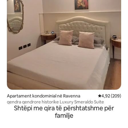
Apartament kondominial në Ravenna
Vlerësimi mesa
4,92 (209)
qendra qendrore historike Luxury Smeraldo Suite
Shtëpi me qira të përshtatshme për
familje