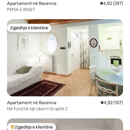
Apartament në Ravenna
Vlerësimi mesa
4,92 (297)
PEMA E IRIQIT
Zgjedhja e klientëve
Zgjedhja e klientëve
Apartament në Ravenna
Vlerësimi mesa
4,92 (107)
Në fund të një oborri të qetë 2
Zgjedhja e klientëve
Më të mirat e zgjedhjeve të klientëve