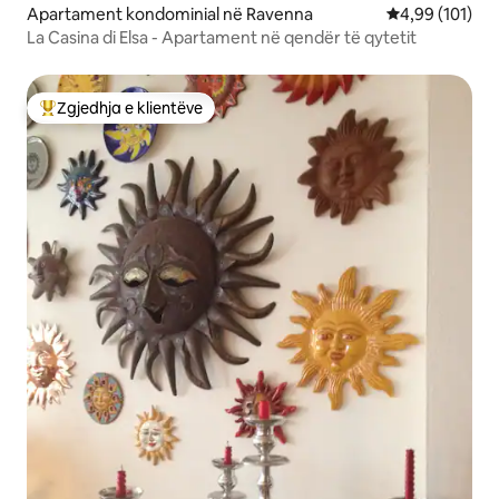
Apartament kondominial në Ravenna
Vlerësimi mesa
4,99 (101)
La Casina di Elsa - Apartament në qendër të qytetit
Zgjedhja e klientëve
Më të mirat e zgjedhjeve të klientëve