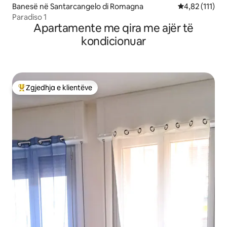
Banesë në Santarcangelo di Romagna
Vlerësimi mesa
4,82 (111)
Paradiso 1
Apartamente me qira me ajër të
kondicionuar
Zgjedhja e klientëve
Më të mirat e zgjedhjeve të klientëve