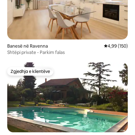
Banesë në Ravenna
Vlerësimi mesa
4,99 (150)
Shtëpi private - Parkim falas
Zgjedhja e klientëve
Zgjedhja e klientëve