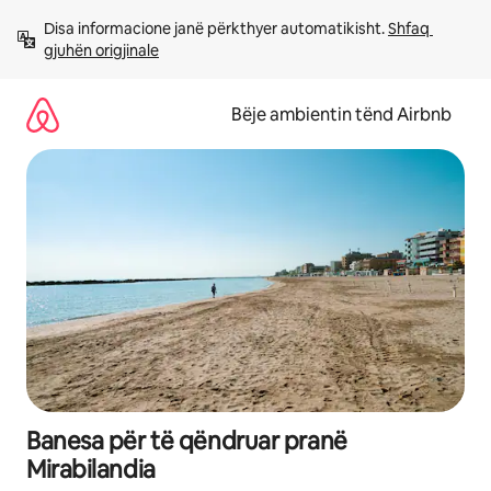
Kalo
Disa informacione janë përkthyer automatikisht. 
Shfaq 
te
gjuhën origjinale
përmbajtja
Bëje ambientin tënd Airbnb
Banesa për të qëndruar pranë
Mirabilandia