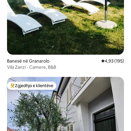
Banesë në Granarolo
Vlerësimi mesa
4,93 (195)
Vila Zanzi - Camere, B&B
Zgjedhja e klientëve
Më të mirat e zgjedhjeve të klientëve