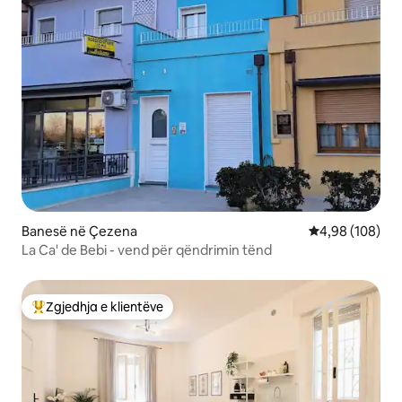
Banesë në Çezena
Vlerësimi mesa
4,98 (108)
La Ca' de Bebi - vend për qëndrimin tënd
Zgjedhja e klientëve
Më të mirat e zgjedhjeve të klientëve