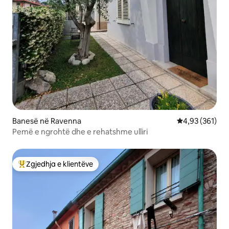
Banesë në Ravenna
Vlerësimi mesa
4,93 (361)
Pemë e ngrohtë dhe e rehatshme ulliri
Zgjedhja e klientëve
Më të mirat e zgjedhjeve të klientëve