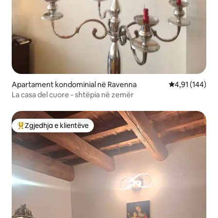
Apartament kondominial në Ravenna
Vlerësimi mesa
4,91 (144)
La casa del cuore - shtëpia në zemër
Zgjedhja e klientëve
Më të mirat e zgjedhjeve të klientëve