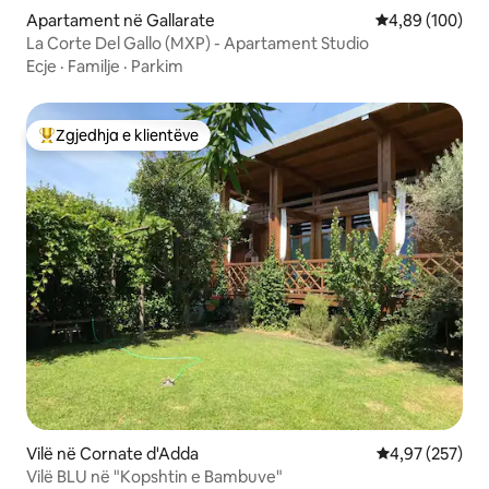
Apartament në Gallarate
Vlerësimi mesa
4,89 (100)
La Corte Del Gallo (MXP) - Apartament Studio
Ecje
·
Familje
·
Parkim
Zgjedhja e klientëve
Më të mirat e zgjedhjeve të klientëve
Vilë në Cornate d'Adda
Vlerësimi mesa
4,97 (257)
Vilë BLU në "Kopshtin e Bambuve"