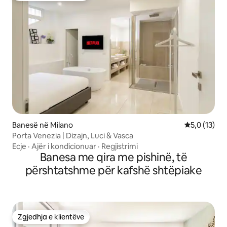
çantat e tyre. Vizitorët lejohen
gjithmonë të lënë valixhet dhe sendet
personale, nëse kërkohet, edhe pas
çregjistrimit në një vend të sigurt për aq
kohë sa u duhet.
Banesë në Milano
Vlerësimi me
5,0 (13)
Porta Venezia | Dizajn, Luci & Vasca
Ecje
·
Ajër i kondicionuar
·
Regjistrimi
Banesa me qira me pishinë, të
përshtatshme për kafshë shtëpiake
Zgjedhja e klientëve
Zgjedhja e klientëve