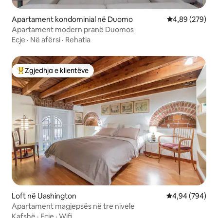
Apartament kondominial në Duomo
Vlerësimi mesa
4,89 (279)
Apartament modern pranë Duomos
Ecje
·
Në afërsi
·
Rehatia
Zgjedhja e klientëve
Më të mirat e zgjedhjeve të klientëve
Loft në Uashington
Vlerësimi mesat
4,94 (794)
Apartament magjepsës në tre nivele
Kafshë
·
Ecje
·
Wifi