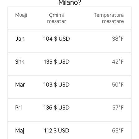
Milano?
Muaji
Çmimi
Temperatura
mesatar
mesatare
Jan
104 $ USD
38°F
Shk
135 $ USD
42°F
Mar
103 $ USD
50°F
Pri
136 $ USD
57°F
Maj
112 $ USD
65°F