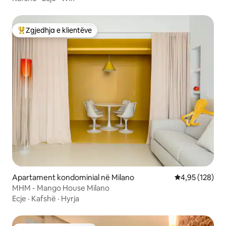
Zgjedhja e klientëve
Më të mirat e zgjedhjeve të klientëve
Apartament kondominial në Milano
Vlerësimi mesa
4,95 (128)
MHM - Mango House Milano
Ecje
·
Kafshë
·
Hyrja