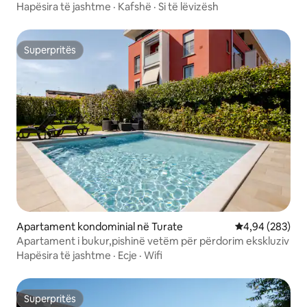
Hapësira të jashtme
·
Kafshë
·
Si të lëvizësh
Superpritës
Superpritës
Apartament kondominial në Turate
Vlerësimi mesa
4,94 (283)
Apartament i bukur,pishinë vetëm për përdorim ekskluziv
Hapësira të jashtme
·
Ecje
·
Wifi
Superpritës
Superpritës