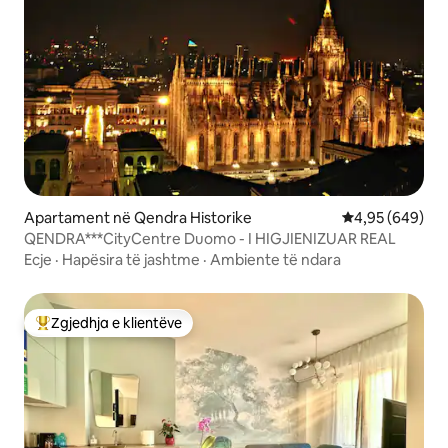
Apartament në Qendra Historike
Vlerësimi mesat
4,95 (649)
QENDRA***CityCentre Duomo - I HIGJIENIZUAR REAL
Ecje
·
Hapësira të jashtme
·
Ambiente të ndara
Zgjedhja e klientëve
Më të mirat e zgjedhjeve të klientëve