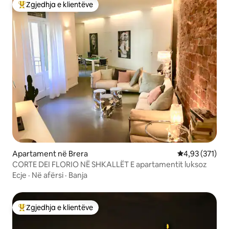
Zgjedhja e klientëve
Më të mirat e zgjedhjeve të klientëve
Apartament në Brera
Vlerësimi mesa
4,93 (371)
CORTE DEI FLORIO NË SHKALLËT E apartamentit luksoz
Ecje
·
Në afërsi
·
Banja
Zgjedhja e klientëve
Më të mirat e zgjedhjeve të klientëve