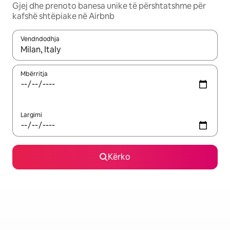
Gjej dhe prenoto banesa unike të përshtatshme për
kafshë shtëpiake në Airbnb
Vendndodhja
Kur rezultatet të jenë të disponueshme, lëviz me butonat e shig
Mbërritja
Largimi
Kërko