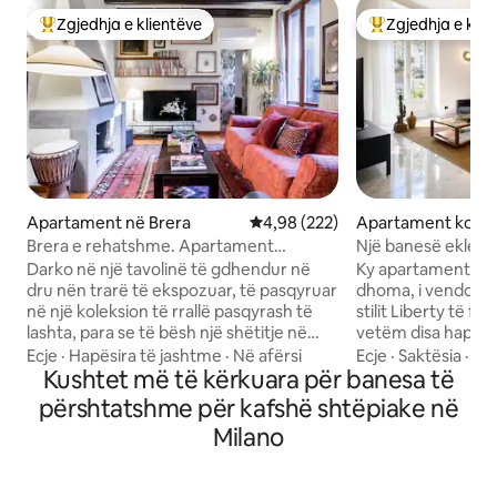
Zgjedhja e klientëve
Zgjedhja e klie
Më të mirat e zgjedhjeve të klientëve
Më të mirat e zgj
Apartament në Brera
Vlerësimi mesatar 4,98 nga 5, 2
4,98 (222)
Apartament kondo
Centrale
Brera e rehatshme. Apartament
Një banesë ekleti
magjepsës në qendër të qytetit
Darko në një tavolinë të gdhendur në
Ky apartament i s
dru nën trarë të ekspozuar, të pasqyruar
dhoma, i vendosur
në një koleksion të rrallë pasqyrash të
stilit Liberty të fil
lashta, para se të bësh një shëtitje në
vetëm disa hapa la
rrugët e ngushta të këmbësorëve, dikur
është një hapësirë
Ecje
·
Hapësira të jashtme
·
Në afërsi
Ecje
·
Saktësia
·
Si 
të banuara nga artistë dhe poetë. Duke
Kushtet më të kërkuara për banesa të
tregojnë një histor
u çlodhur në një dhomë ndenjjeje
vjetra, retro dhe 
përshtatshme për kafshë shtëpiake në
magjepsëse me një vend zjarri, divan
estetikë të rafin
Milano
lëkure të tharë dhe dyer të mbyllura që
eklektike por të p
hapen për një ballkon me bimë. Duke
Kararës takohet me
pushuar në një krevat me tendë
tikut, harqet e rr