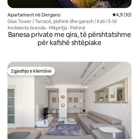
Apartament në Dergano
Vlerësimi me
4,9 (10)
Giax Tower | Tarracë, pishinë dhe garazh | Kati i 5-të
Ambiente brenda
·
Mikpritja
·
Pishinë
Banesa private me qira, të përshtatshme
për kafshë shtëpiake
Zgjedhja e klientëve
Zgjedhja e klientëve