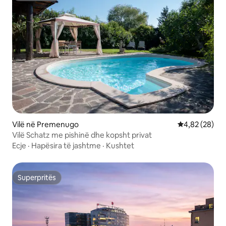
Vilë në Premenugo
Vlerësimi mes
4,82 (28)
Vilë Schatz me pishinë dhe kopsht privat
Ecje
·
Hapësira të jashtme
·
Kushtet
Superpritës
Superpritës