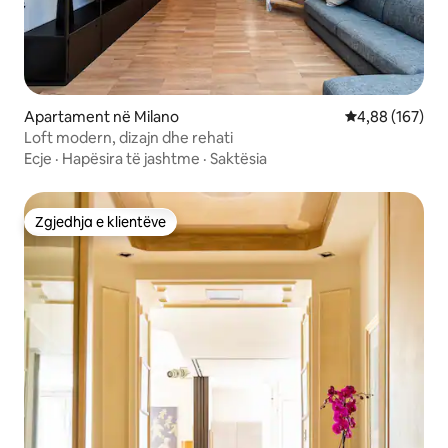
Apartament në Milano
Vlerësimi mesa
4,88 (167)
Loft modern, dizajn dhe rehati
Ecje
·
Hapësira të jashtme
·
Saktësia
Zgjedhja e klientëve
Zgjedhja e klientëve