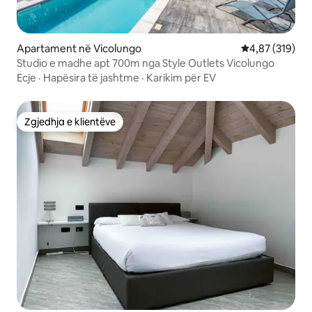
Apartament në Vicolungo
Vlerësimi mesa
4,87 (319)
Studio e madhe apt 700m nga Style Outlets Vicolungo
Ecje
·
Hapësira të jashtme
·
Karikim për EV
Zgjedhja e klientëve
Zgjedhja e klientëve