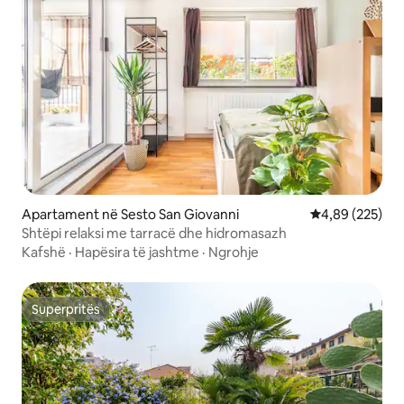
Apartament në Sesto San Giovanni
Vlerësimi mesa
4,89 (225)
Shtëpi relaksi me tarracë dhe hidromasazh ​
Kafshë
·
Hapësira të jashtme
·
Ngrohje
Superpritës
Superpritës