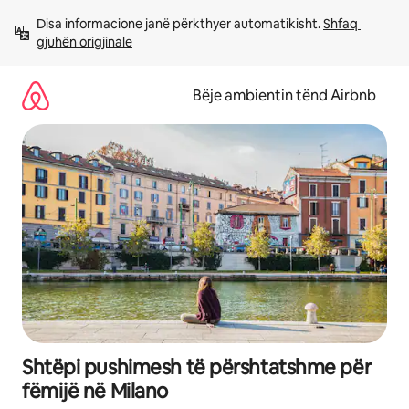
Kalo
Disa informacione janë përkthyer automatikisht. 
Shfaq 
te
gjuhën origjinale
përmbajtja
Bëje ambientin tënd Airbnb
Shtëpi pushimesh të përshtatshme për
fëmijë në Milano