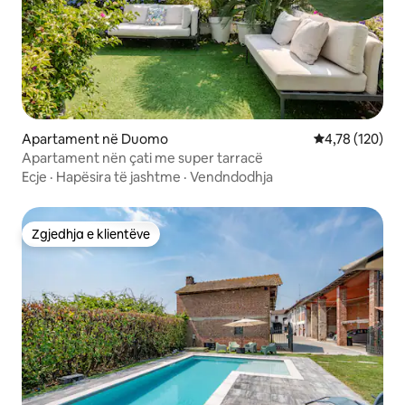
Apartament në Duomo
Vlerësimi mesa
4,78 (120)
Apartament nën çati me super tarracë
Ecje
·
Hapësira të jashtme
·
Vendndodhja
Zgjedhja e klientëve
Zgjedhja e klientëve