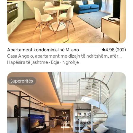
Apartament kondominial në Milano
Vlerësimi mesa
4,98 (202)
Casa Angelo, apartament me dizajn të ndritshëm, afër
Duomos
Hapësira të jashtme
·
Ecje
·
Ngrohje
Superpritës
Superpritës