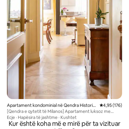
Apartament kondominial në Qendra Historik
Vlerësimi mesa
4,95 (176)
e
[Qendra e qytetit të Milanos] Apartament luksoz me
ballkon
Ecje
·
Hapësira të jashtme
·
Kushtet
Kur është koha më e mirë për ta vizituar