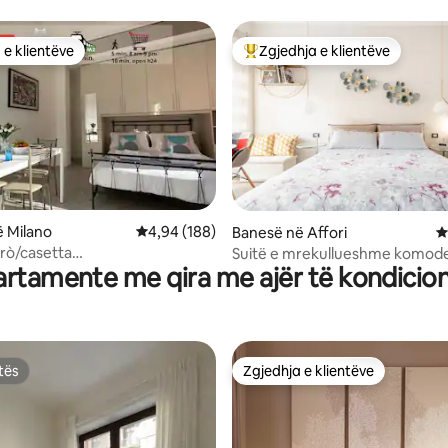
Duomo
 e klientëve
Zgjedhja e klientëve
 e klientëve
Më të mirat e zgjedhjeve të kli
nga 5, 115 vlerësime
 Milano
Vlerësimi mesatar 4,94 nga 5, 188 vlerësime
4,94 (188)
Banesë në Affori
V
irò/casetta
Suitë e mrekullueshme komod
rtamente me qira me ajër të kondicio
mfortable/equipped
Lorenzo/10 minuta dal Duomo
tës
Zgjedhja e klientëve
tës
Zgjedhja e klientëve