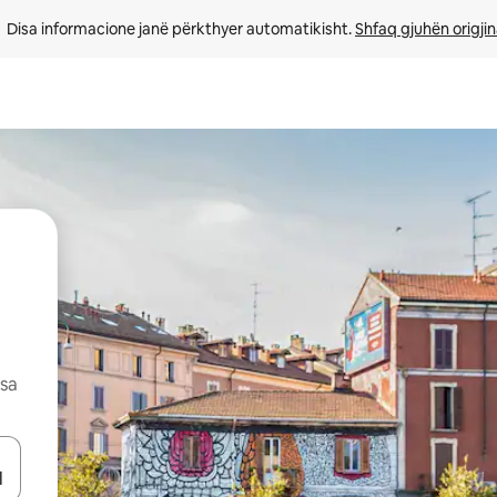
Disa informacione janë përkthyer automatikisht. 
Shfaq gjuhën origjin
esa
butonat e shigjetave lart e poshtë ose eksploro duke prekur ose duke l