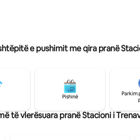
Nuova. Vendosur në mënyrë të
 afatshkurtra, afatmesme dhe
përshtatshme pranë Corso Bue
ë
dhe linjave kryesore të metros
dritshëm, ka ballkon dhe
M3, Stacioni Qendror dhe Linja 
ë katin e 7-të (me ashensor) të
Tramvajit 1. Afër restoranteve,
 kryesore. Prandaj, është e
supermarketeve dhe shërbim
me shumë dritë natyrale dhe
thelbësore.
mës së qytetit.
htëpitë e pushimit me qira pranë Staci
Parkim 
Pishinë
 më të vlerësuara pranë Stacioni i Trena