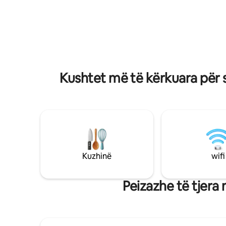
Kararës takohet me parketin e drurit të
qëndrime
tikut, harqet e rrumbullakëta formojnë
afatgjata. ✦✦✦ Apartamenti ësht
rrjedhën dhe vazhdimësinë. Zellixhet
shumë i n
turkeze marokene dhe glazurat e thella
ndodhet n
ultramarine sjellin ngrohtësi, artizanat
një rruge
dhe një aluzion udhëtimi: tonin. Një
mbushur 
vendpushim shpirtëror, padyshim
larg zhur
milanez, por i qetë.
Kushtet më të kërkuara për s
Kuzhinë
wifi
Peizazhe të tjera