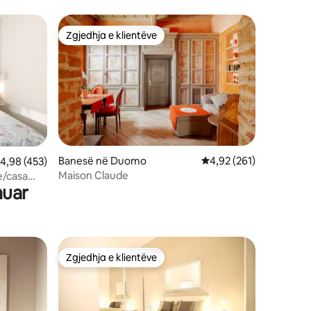
Zgjedhja e klientëve
entëve
Zgjedhja e klientëve
Banesë në Duomo
Vlerësimi mesatar 4,92
4,92 (261)
lerësimi mesatar 4,98 nga 5, 453 vlerësime
4,98 (453)
Maison Claude
e/casa
nuar
Zgjedhja e klientëve
Zgjedhja e klientëve