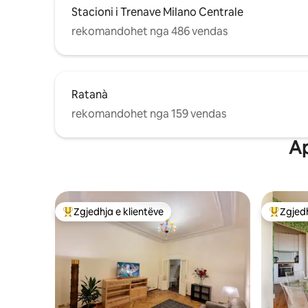
Stacioni i Trenave Milano Centrale
rekomandohet nga 486 vendas
Ratanà
rekomandohet nga 159 vendas
Ap
Zgjedhja e klientëve
Zgjedh
Më të mirat e zgjedhjeve të klientëve
Më të mi