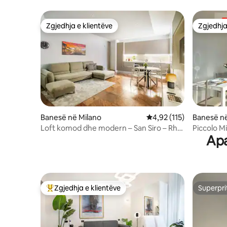
Zgjedhja e klientëve
Zgjedhja
Zgjedhja e klientëve
Zgjedhja
Banesë në Milano
Vlerësimi mesatar 4,92 
4,92 (115)
Banesë në
Loft komod dhe modern – San Siro – Rho
Piccolo M
Apa
Fiera
relax/co
Zgjedhja e klientëve
Superpri
Më të mirat e zgjedhjeve të klientëve
Superpri