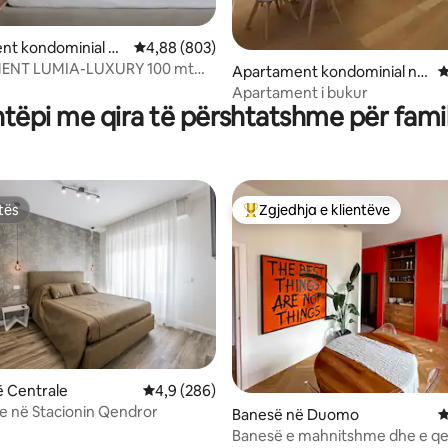
nt kondominial në
Vlerësimi mesatar 4,88 nga 5, 803 vlerësime
4,88 (803)
ENT LUMIA-LUXURY 100 mt
nga 5, 196 vlerësime
Apartament kondominial në
V
oni Qendror
Centrale
Apartament i bukur
htëpi me qira të përshtatshme për famil
tës
Zgjedhja e klientëve
tës
Më të mirat e zgjedhjeve të kli
nga 5, 185 vlerësime
 Centrale
Vlerësimi mesatar 4,9 nga 5, 286 vlerësime
4,9 (286)
 në Stacionin Qendror
Banesë në Duomo
V
Banesë e mahnitshme dhe e qe