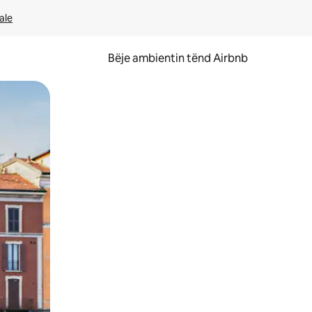
ale
Bëje ambientin tënd Airbnb
ëvizur ekranin.