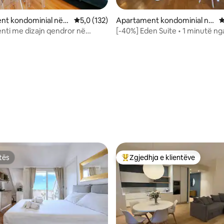
nt kondominial në
Vlerësimi mesatar 5,0 nga 5, 132 vlerësime
5,0 (132)
Apartament kondominial në
V
Centrale
ti me dizajn qendror në
[-40%] Eden Suite • 1 minutë ng
nga 5, 197 vlerësime
 BR • 1 minutë deri në metro
Qendror
tës
Zgjedhja e klientëve
tës
Më të mirat e zgjedhjeve të kli