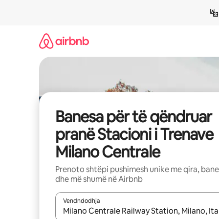
Kalo
te
përmbajtja
Banesa për të qëndruar
pranë Stacioni i Trenave
Milano Centrale
Prenoto shtëpi pushimesh unike me qira, ban
dhe më shumë në Airbnb
Vendndodhja
Kur rezultatet të jenë të disponueshme, lëviz me 