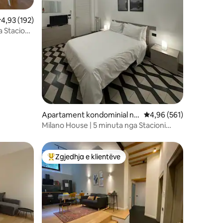
lerësimi mesatar 4,93 nga 5, 192 vlerësime
4,93 (192)
a Stacioni
Apartament kondominial në
Vlerësimi mesatar 4,96
4,96 (561)
Centrale
Milano House | 5 minuta nga Stacioni
Qendror
Zgjedhja e klientëve
entëve
Më të mirat e zgjedhjeve të klientëve