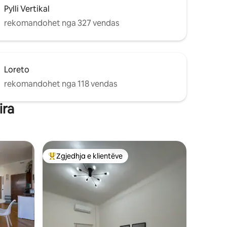
Pylli Vertikal
rekomandohet nga 327 vendas
Loreto
rekomandohet nga 118 vendas
ira
Zgjedhja e klientëve
Më të mirat e zgjedhjeve të klientëve