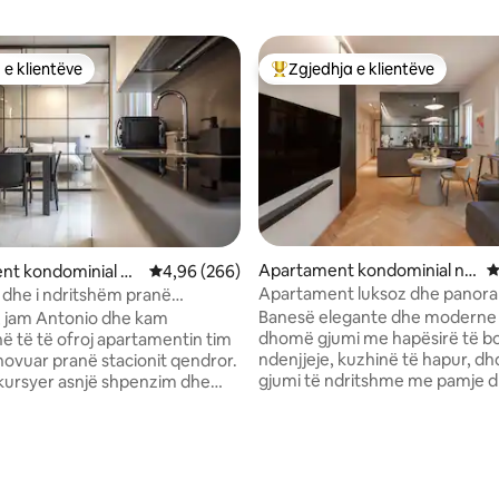
 e klientëve
Zgjedhja e klientëve
 e klientëve
Më të mirat e zgjedhjeve të kli
nga 5, 146 vlerësime
Apartament kondominial në
V
nt kondominial në
Vlerësimi mesatar 4,96 nga 5, 266 vlerësime
4,96 (266)
Centrale
Apartament luksoz dhe panora
ri dhe i ndritshëm pranë
zemër të Milanos
 Qendror
Banesë elegante dhe moderne
 jam Antonio dhe kam
dhomë gjumi me hapësirë të b
ë të të ofroj apartamentin tim
ndenjjeje, kuzhinë të hapur, d
inovuar pranë stacionit qendror.
gjumi të ndritshme me pamje 
kursyer asnjë shpenzim dhe
ballkon Velux dhe banjë me du
ur për çdo detaj për t 'u
lavatriçe. E vendosur në katin e
që të jetë i rehatshëm dhe
të një ndërtese historike të stili
në mënyrë që të mund të
duke ofruar një pamje mahnitë
sh dhe të shijosh kohën tënde
çative të Milanos drejt Duomo 
. Është e përkryer për