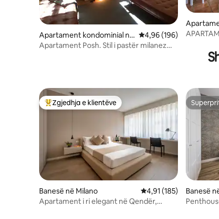
Apartame
Centrale
APARTAM
Apartament kondominial në
Vlerësimi mesatar 4,96 
4,96 (196)
nga Staci
Isola
Apartament Posh. Stil i pastër milanez
S
pranë Brera
Zgjedhja e klientëve
Superpri
Më të mirat e zgjedhjeve të klientëve
Superpri
Banesë në Milano
Vlerësimi mesatar 4,91 
4,91 (185)
Banesë në
Apartament i ri elegant në Qendër,
Penthouse
Milano