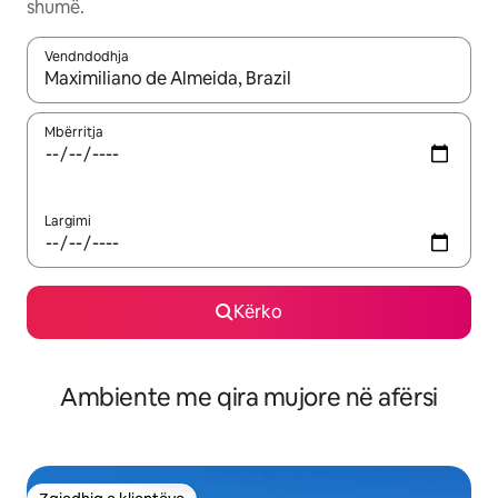
shumë.
Vendndodhja
Kur rezultatet të jenë të disponueshme, lëviz me butonat e shig
Mbërritja
Largimi
Kërko
Ambiente me qira mujore në afërsi