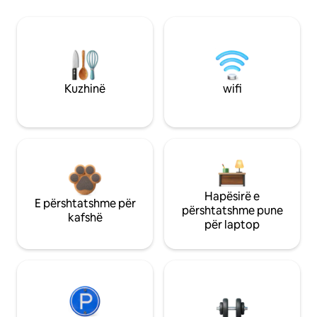
Kuzhinë
wifi
Hapësirë e
E përshtatshme për
përshtatshme pune
kafshë
për laptop