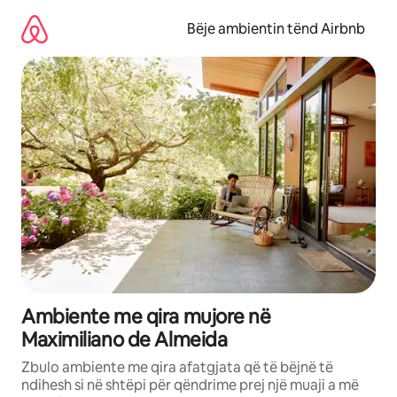
Kalo
te
Bëje ambientin tënd Airbnb
përmbajtja
Ambiente me qira mujore në
Maximiliano de Almeida
Zbulo ambiente me qira afatgjata që të bëjnë të
ndihesh si në shtëpi për qëndrime prej një muaji a më