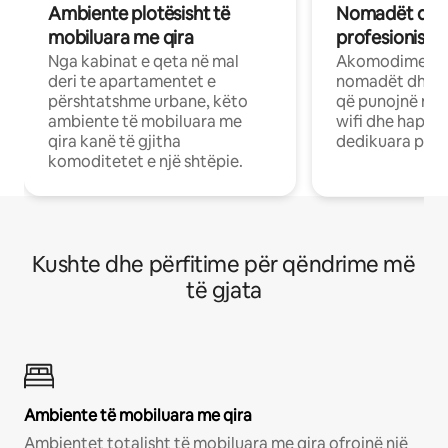
Ambiente plotësisht të
Nomadët dixh
mobiluara me qira
profesionistët
Nga kabinat e qeta në mal
Akomodime të 
deri te apartamentet e
nomadët dhe pr
përshtatshme urbane, këto
që punojnë në 
ambiente të mobiluara me
wifi dhe hapësi
qira kanë të gjitha
dedikuara pune
komoditetet e një shtëpie.
Kushte dhe përfitime për qëndrime më
të gjata
Ambiente të mobiluara me qira
Ambientet totalisht të mobiluara me qira ofrojnë një