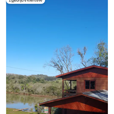
Zgjedhja e klientëve
Zgjedhja e klientëve