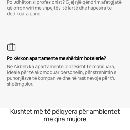
Po udhëton si profesionist? Gjej një qëndrim afatgjatë
që ofron wifi me shpejtësi të lartë dhe hapësira të
dedikuara pune.
Po kërkon apartamente me shërbim hotelerie?
Në Airbnb ka apartamente plotësisht të mobiluara,
ideale për të akomoduar personelin, për strehimin e
punonjësve të kompanive dhe në rast nevoje për t'u
shpërngulur.
Kushtet më të pëlqyera për ambientet
me qira mujore