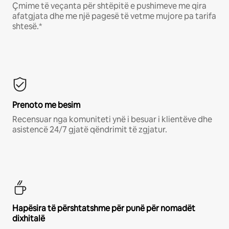
Çmime të veçanta për shtëpitë e pushimeve me qira
afatgjata dhe me një pagesë të vetme mujore pa tarifa
shtesë.*
Prenoto me besim
Recensuar nga komuniteti ynë i besuar i klientëve dhe
asistencë 24/7 gjatë qëndrimit të zgjatur.
Hapësira të përshtatshme për punë për nomadët
dixhitalë