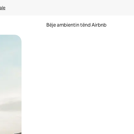
ale
Bëje ambientin tënd Airbnb
ëvizur ekranin.