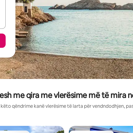
esh me qira me vlerësime më të mira n
: këto qëndrime kanë vlerësime të larta për vendndodhjen, pa