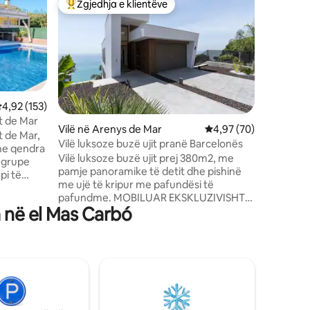
Zgjedhja e klientëve
Zgjedhja
Më të mirat e zgjedhjeve të klientëve
Zgjedhja
Shtëpi p
trampoli
Shtëpi e
parë të d
kopsht d
qendër të
shëtitor
restoran
gjumi dhe
lerësimi mesatar 4,92 nga 5, 153 vlerësime
4,92 (153)
plotësisht
et de Mar
Vilë në Arenys de Mar
Vlerësimi mesatar 4,9
4,97 (70)
të kondic
t de Mar,
Vilë luksoze buzë ujit pranë Barcelonës
zonë Bar
he qendra
Vilë luksoze buzë ujit prej 380m2, me
për të sh
e grupe
pamje panoramike të detit dhe pishinë
pishinës.
pi të
me ujë të kripur me pafundësi të
biçikleta
hinë
pafundme. MOBILUAR EKSKLUZIVISHT
të
a në el Mas Carbó
me PRODUKTE RITUALE (SHAMPO, XHEL
DUSHI dhe LARJE duarsh). E përkryer për
 (ping-
një arratisje luksoze dhe të rehatshme
er për
pranë Kosta Bravës. Zgjedhje e shkëlqyer
 Brava,
për familjen dhe/ose miqtë për të
afërsi me
qëndruar pranë plazheve të
 Water
mrekullueshme. E vendosur në El
jë
Maresme midis Veriut të Barcelonës në
i 1