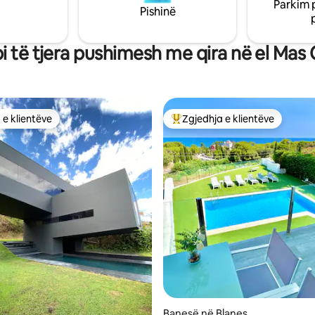
Parkim 
E!
minutë larg.
Pishinë
i të tjera pushimesh me qira në el Mas
 e klientëve
Zgjedhja e klientëve
 e klientëve
Më të mirat e zgjedhjeve të kli
 nga 5, 14 vlerësime
Banesë në Blanes