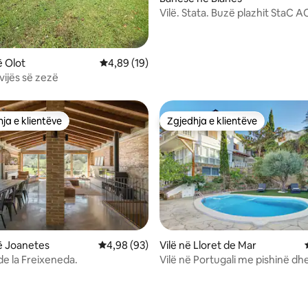
Vilë. Stata. Buzë plazhit StaC 
 Olot
Vlerësimi mesatar 4,89 nga 5, 19 vlerësime
4,89 (19)
vijës së zezë
ja e klientëve
Zgjedhja e klientëve
rat e zgjedhjeve të klientëve
Zgjedhja e klientëve
ë Joanetes
Vlerësimi mesatar 4,98 nga 5, 93 vlerësime
4,98 (93)
Vilë në Lloret de Mar
e la Freixeneda.
Vilë në Portugali me pishinë d
0 nga 5, 8 vlerësime
nga mali