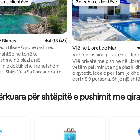
ja e klientëve
Zgjedhja e klientëve
rat e zgjedhjeve të klientëve
Zgjedhja e klientëve
 Blanes
Vlerësimi mesatar 4,98 nga 5, 49 vlerësime
4,98 (49)
ch Bliss - Gji dhe pishinë
Vilë në Lloret de Mar
V
 shtëpinë tonë të
Vilë me pishinë private në Llor
nga 5, 189 vlerësime
shme në plazh, një
Vilë private me pishinë në Llore
m eklektik dhe i rehatshëm
vetëm pak minuta nga plazhi d
et. Shijo Cala Sa Forcanera, me
e qytetit. Ideale për familje dh
ësor të përbashkët me vetëm
deri në 9 persona. Shijo një shtë
 një pishinë private, në distancë
gjerë dhe të rehatshme me pis
a baret dhe restorantet më të
private, një hapësirë të madhe 
rkuara për shtëpitë e pushimit me qir
lanes. Banesa ka 4 dhoma gjumi,
jashtme me skarë për vakte të
në kuzhinierësh, pamje të
përbashkëta dhe zona argëtimi
shme nga deti, 3 banja dhe
pong dhe basketboll). E përkry
kologjike të harlisura. Ngjitur
pushime dhe pushime në Costa
in Botanik Marimurtra dhe 5
duke ofruar qetësi, rehati dhe 
 këmbë nga plazhi Cala Bona.
të gjitha shërbimet. Parku ujor
 përsosur buzë plazhit! E
World është 2 minuta larg. Ka n
TSHME PËR KAFSHË
supermarket dhe pikë karburant