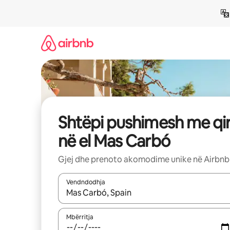
Kalo
te
përmbajtja
Shtëpi pushimesh me qi
në el Mas Carbó
Gjej dhe prenoto akomodime unike në Airbnb
Vendndodhja
Kur rezultatet të jenë të disponueshme, lëviz me 
Mbërritja