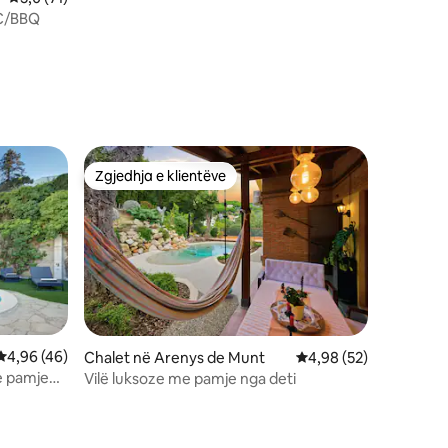
AC/BBQ
Zgjedhja e klientëve
Zgjedhja e klientëve
Vlerësimi mesatar 4,96 nga 5, 46 vlerësime
4,96 (46)
Chalet në Arenys de Munt
Vlerësimi mesatar 4,9
4,98 (52)
he pamje
Vilë luksoze me pamje nga deti