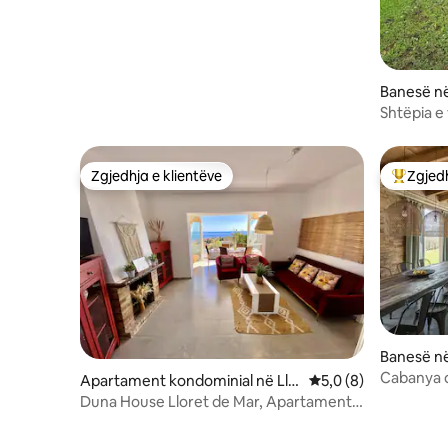
Banesë në
Shtëpia e 
Zgjedhja e klientëve
Zgjedh
Zgjedhja e klientëve
Më të mi
Banesë n
Cabanya d
Apartament kondominial në Llo
Vlerësimi mesatar 5,
5,0 (8)
ret de Mar
Duna House Lloret de Mar, Apartament
familjar 3