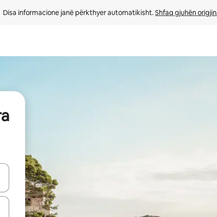
Disa informacione janë përkthyer automatikisht. 
Shfaq gjuhën origjin
ra
butonat e shigjetave lart e poshtë ose eksploro duke prekur ose duke l