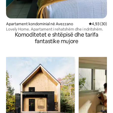
Apartament kondominial në Avezzano
Vlerësimi mes
4,93 (30)
Lovely Home. Apartament i rehatshëm dhe i ndritshëm.
Komoditetet e shtëpisë dhe tarifa
fantastike mujore