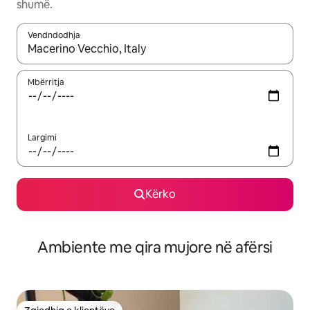
shumë.
Vendndodhja
Kur rezultatet të jenë të disponueshme, lëviz me butonat e shig
Mbërritja
Largimi
Kërko
Ambiente me qira mujore në afërsi