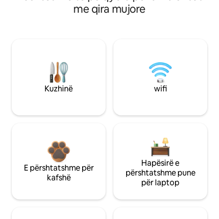
me qira mujore
Kuzhinë
wifi
Hapësirë e
E përshtatshme për
përshtatshme pune
kafshë
për laptop