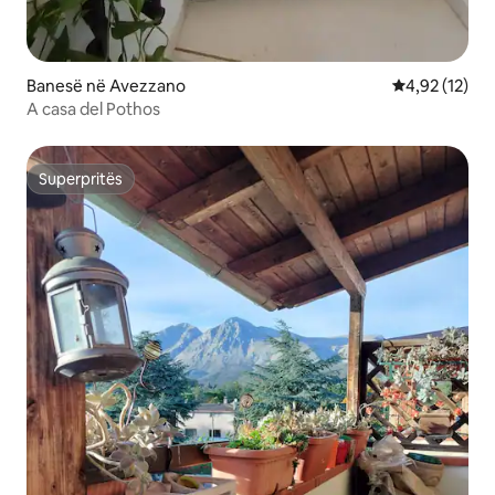
Banesë në Avezzano
Vlerësimi mes
4,92 (12)
A casa del Pothos
Superpritës
Superpritës