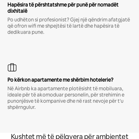
Hapësira të përshtatshme për punë për nomadët
dixhitalë
Po udhëton si profesionist? Gjej një qëndrim afatgjatë
që ofron wifi me shpejtësi të lartë dhe hapësira të
dedikuara pune.
Po kërkon apartamente me shërbim hotelerie?
Në Airbnb ka apartamente plotësisht të mobiluara,
ideale për të akomoduar personelin, për strehimin e
punonjësve të kompanive dhe në rast nevoje për t'u
shpërngulur.
Kushtet më të pëlqyera për ambientet