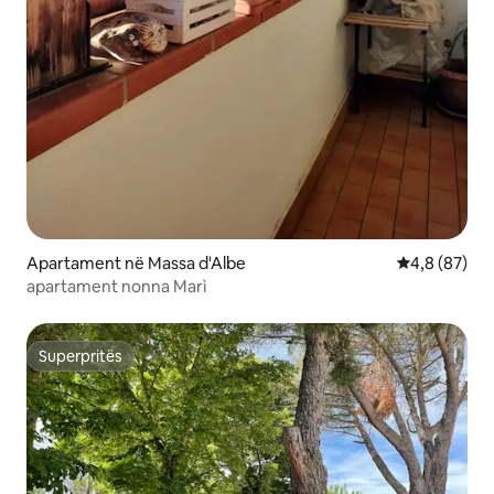
Apartament në Massa d'Albe
Vlerësimi me
4,8 (87)
apartament nonna Marì
Superpritës
Superpritës