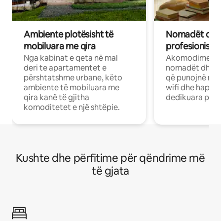
Ambiente plotësisht të
Nomadët dixh
mobiluara me qira
profesionistët
Nga kabinat e qeta në mal
Akomodime të 
deri te apartamentet e
nomadët dhe pr
përshtatshme urbane, këto
që punojnë në 
ambiente të mobiluara me
wifi dhe hapësi
qira kanë të gjitha
dedikuara pune
komoditetet e një shtëpie.
Kushte dhe përfitime për qëndrime më
të gjata