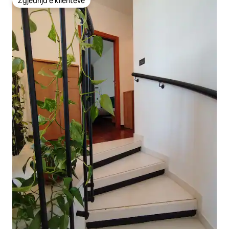
Zgjedhja e klientëve
Zgjedhja e klientëve