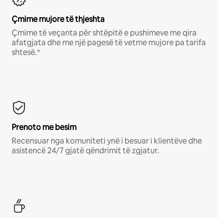
Çmime mujore të thjeshta
Çmime të veçanta për shtëpitë e pushimeve me qira
afatgjata dhe me një pagesë të vetme mujore pa tarifa
shtesë.*
Prenoto me besim
Recensuar nga komuniteti ynë i besuar i klientëve dhe
asistencë 24/7 gjatë qëndrimit të zgjatur.