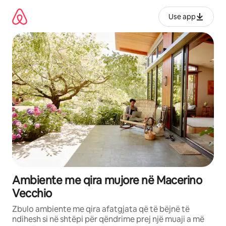
Kalo
te
Use app
përmbajtja
Ambiente me qira mujore në Macerino
Vecchio
Zbulo ambiente me qira afatgjata që të bëjnë të
ndihesh si në shtëpi për qëndrime prej një muaji a më