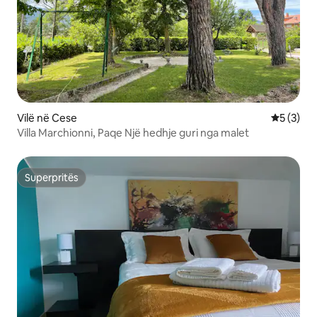
Vilë në Cese
Vlerësimi
5 (3)
Villa Marchionni, Paqe Një hedhje guri nga malet
Superpritës
Superpritës