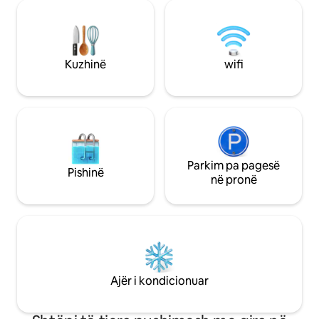
restorante (5-15 min) Do të kesh
pajisur mirë. Pajisjet e vogla të kuzhinës
më vete, krevat do
për përdorimin tënd janë një thekëse
rehatshëm, ambien
buke, aparat kafeje keurig, fërgues ajri
ndenjjeje, banjë (
dhe një aparat për waffle. Pranë GSP,
qasje në liqen. Ne
Greer Station, Lyman Lake Lodge
Kuzhinë
wifi
gatshme për nevoja
një hapësirë të de
punonjësit në dist
Parkim pa pagesë
Pishinë
në pronë
Ajër i kondicionuar