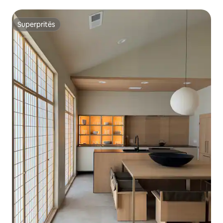
Superpritës
Superpritës