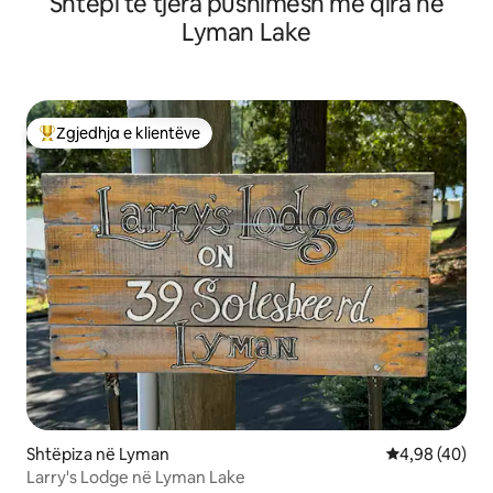
Shtëpi të tjera pushimesh me qira në
Lyman Lake
Zgjedhja e klientëve
Më të mirat e zgjedhjeve të klientëve
Shtëpiza në Lyman
Vlerësimi mes
4,98 (40)
Larry's Lodge në Lyman Lake