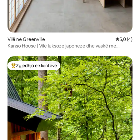
Vilë në Greenville
Vlerësimi m
5,0 (4)
Kanso House | Vilë luksoze japoneze dhe vaskë me
hidromasazh
Zgjedhja e klientëve
Më të mirat e zgjedhjeve të klientëve