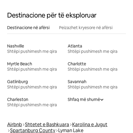
Destinacione për të eksploruar
Destinacione në afërsi
Peizazhet kryesore në afërsi
Nashville
Atlanta
Shtëpi pushimesh me qira
Shtëpi pushimesh me qira
Myrtle Beach
Charlotte
Shtëpi pushimesh me qira
Shtëpi pushimesh me qira
Gatlinburg
Savannah
Shtëpi pushimesh me qira
Shtëpi pushimesh me qira
Charleston
Shfaq më shumë
Shtëpi pushimesh me qira
Airbnb
Shtetet e Bashkuara
Karolina e Jugut
Spartanburg County
Lyman Lake