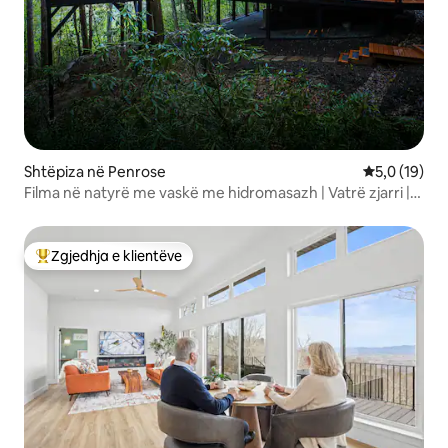
Shtëpiza në Penrose
Vlerësimi me
5,0 (19)
Filma në natyrë me vaskë me hidromasazh | Vatrë zjarri |
Pamje nga mali
Zgjedhja e klientëve
Më të mirat e zgjedhjeve të klientëve