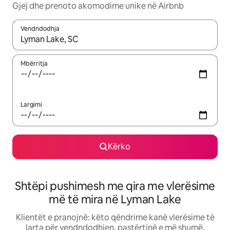
Gjej dhe prenoto akomodime unike në Airbnb
Vendndodhja
Kur rezultatet të jenë të disponueshme, lëviz me butonat e shig
Mbërritja
Largimi
Kërko
Shtëpi pushimesh me qira me vlerësime
më të mira në Lyman Lake
Klientët e pranojnë: këto qëndrime kanë vlerësime të
larta për vendndodhjen, pastërtinë e më shumë.