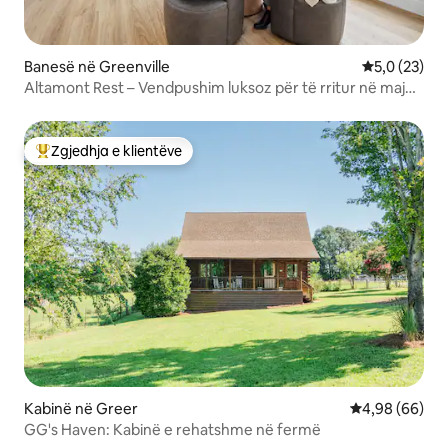
Banesë në Greenville
Vlerësimi me
5,0 (23)
Altamont Rest – Vendpushim luksoz për të rritur në majë
të malit
Zgjedhja e klientëve
Më të mirat e zgjedhjeve të klientëve
Kabinë në Greer
Vlerësimi mes
4,98 (66)
GG's Haven: Kabinë e rehatshme në fermë