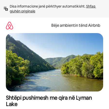
Kalo
Disa informacione janë përkthyer automatikisht. 
Shfaq 
te
gjuhën origjinale
përmbajtja
Bëje ambientin tënd Airbnb
Shtëpi pushimesh me qira në Lyman
Lake