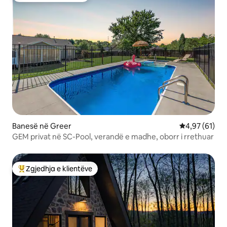
Banesë në Greer
Vlerësimi mes
4,97 (61)
GEM privat në SC-Pool, verandë e madhe, oborr i rrethuar
Zgjedhja e klientëve
Më të mirat e zgjedhjeve të klientëve