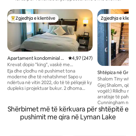
Zgjedhja e klientëve
Zgjedhja e klient
Më të mirat e zgjedhjeve të klientëve
Zgjedhja e klient
Apartament kondominial n
Vlerësimi mesatar 4,97 nga 5, 2
4,97 (247)
ë Lyman
Krevat dopio "king", vaskë me
hidromasazh, pushim i rehatshëm pranë
Eja dhe çlodhu në pushimet tona
Shtëpiza në Greer
liqenit Lyman
moderne dhe të rehatshme! Sapo u
Shalom Tiny with 
ndërtua në vitin 2022, do të të pëlqejë ky
Gjej Shalom, qënd
dupleks i projektuar bukur. 2 dhoma
vogël:) Rilidhu me
gjumi, mjeshtri ka një krevat dopio
arratisje të pahar
"king", dhoma e dytë ka një krevat dopio
Cunningham në Greer, SC
"queen" dhe dhoma e përparme/zyra
Shërbimet më të kërkuara për shtëpitë e
vendosur në mëny
me një krevat dite të palosur. Zhytu në
nga: - Qendra hist
pushimit me qira në Lyman Lake
vaskën tonë të mrekullueshme me
SC (me makinë: 10
hidromasazh në oborrin tonë të pasmë.
qendër të qytetit 
Të gjitha komoditetet e shtëpisë, duke
GSP (17 min) - Sh
përfshirë shtrojat dhe një kuzhinë të