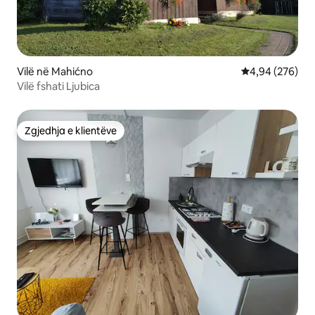
Vilë në Mahićno
Vlerësimi mesa
4,94 (276)
Vilë fshati Ljubica
Zgjedhja e klientëve
Zgjedhja e klientëve