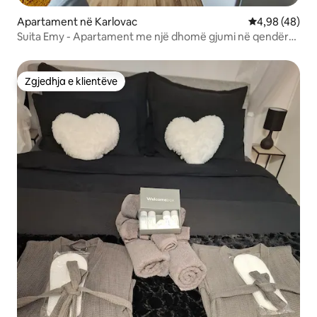
Apartament në Karlovac
Vlerësimi mes
4,98 (48)
Suita Emy - Apartament me një dhomë gjumi në qendër
të qytetit.
Zgjedhja e klientëve
Zgjedhja e klientëve