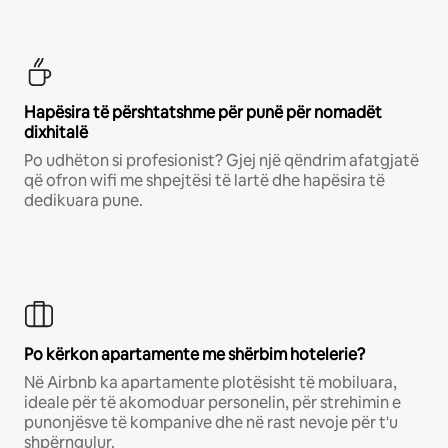
Hapësira të përshtatshme për punë për nomadët
dixhitalë
Po udhëton si profesionist? Gjej një qëndrim afatgjatë
që ofron wifi me shpejtësi të lartë dhe hapësira të
dedikuara pune.
Po kërkon apartamente me shërbim hotelerie?
Në Airbnb ka apartamente plotësisht të mobiluara,
ideale për të akomoduar personelin, për strehimin e
punonjësve të kompanive dhe në rast nevoje për t'u
shpërngulur.