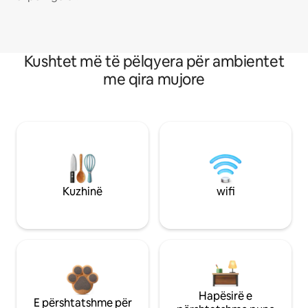
Kushtet më të pëlqyera për ambientet
me qira mujore
Kuzhinë
wifi
Hapësirë e
E përshtatshme për