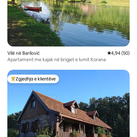
Vilë në Barilović
Vlerësimi mes
4,94 (50)
Apartament me kajak në brigjet e lumit Korana
Zgjedhja e klientëve
Më të mirat e zgjedhjeve të klientëve