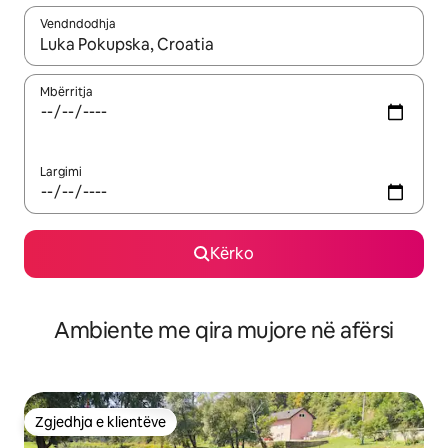
Vendndodhja
Kur rezultatet të jenë të disponueshme, lëviz me butonat e shig
Mbërritja
Largimi
Kërko
Ambiente me qira mujore në afërsi
Zgjedhja e klientëve
Zgjedhja e klientëve