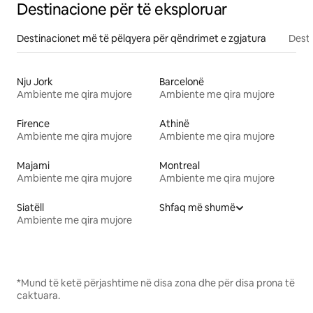
Destinacione për të eksploruar
Destinacionet më të pëlqyera për qëndrimet e zgjatura
Desti
Nju Jork
Barcelonë
Ambiente me qira mujore
Ambiente me qira mujore
Firence
Athinë
Ambiente me qira mujore
Ambiente me qira mujore
Majami
Montreal
Ambiente me qira mujore
Ambiente me qira mujore
Siatëll
Shfaq më shumë
Ambiente me qira mujore
*Mund të ketë përjashtime në disa zona dhe për disa prona të
caktuara.