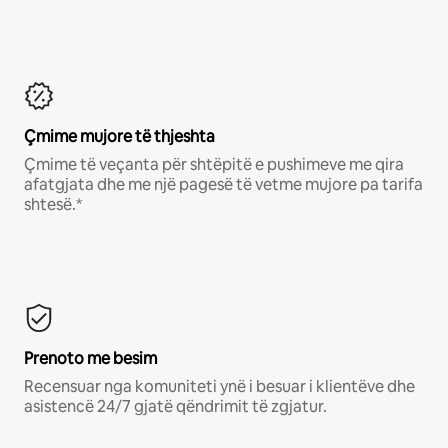
Çmime mujore të thjeshta
Çmime të veçanta për shtëpitë e pushimeve me qira
afatgjata dhe me një pagesë të vetme mujore pa tarifa
shtesë.*
Prenoto me besim
Recensuar nga komuniteti ynë i besuar i klientëve dhe
asistencë 24/7 gjatë qëndrimit të zgjatur.