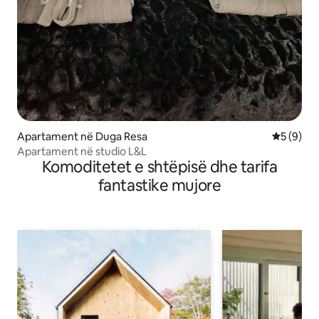
Apartament në Duga Resa
Vlerësimi
5 (9)
Apartament në studio L&L
Komoditetet e shtëpisë dhe tarifa
fantastike mujore