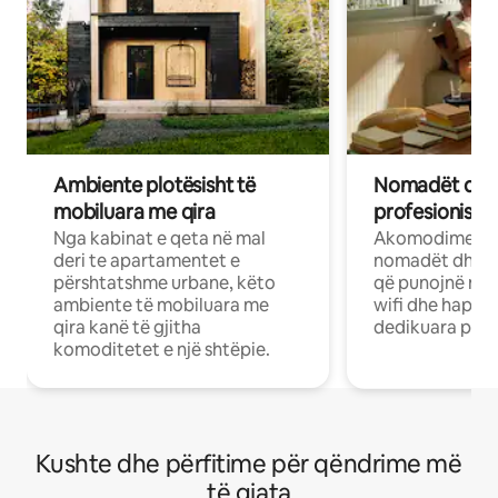
Ambiente plotësisht të
Nomadët dixh
mobiluara me qira
profesionistët
Nga kabinat e qeta në mal
Akomodime të 
deri te apartamentet e
nomadët dhe pr
përshtatshme urbane, këto
që punojnë në 
ambiente të mobiluara me
wifi dhe hapësi
qira kanë të gjitha
dedikuara pune
komoditetet e një shtëpie.
Kushte dhe përfitime për qëndrime më
të gjata