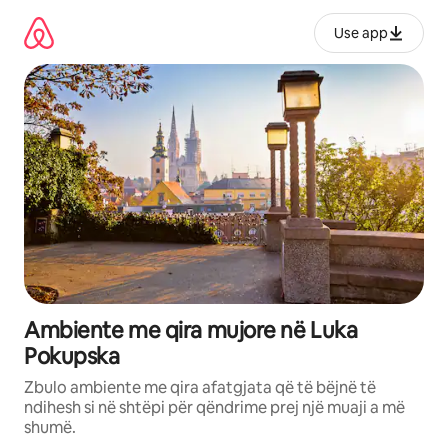
Kalo
te
Use app
përmbajtja
Ambiente me qira mujore në Luka
Pokupska
Zbulo ambiente me qira afatgjata që të bëjnë të
ndihesh si në shtëpi për qëndrime prej një muaji a më
shumë.