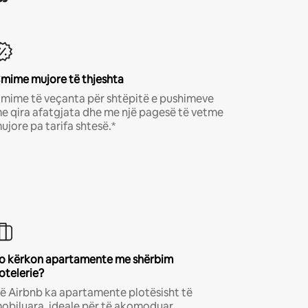
mime mujore të thjeshta
mime të veçanta për shtëpitë e pushimeve
e qira afatgjata dhe me një pagesë të vetme
ujore pa tarifa shtesë.*
o kërkon apartamente me shërbim
otelerie?
ë Airbnb ka apartamente plotësisht të
obiluara, ideale për të akomoduar