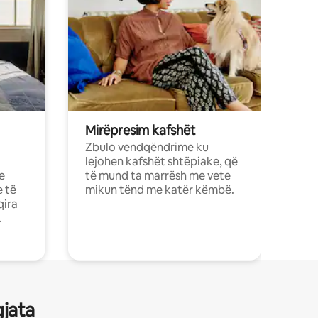
Mirëpresim kafshët
Zbulo vendqëndrime ku
lejohen kafshët shtëpiake, që
e
të mund ta marrësh me vete
e të
mikun tënd me katër këmbë.
qira
.
gjata