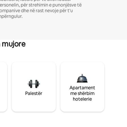
ersonelin, për strehimin e punonjësve të
ompanive dhe në rast nevoje për t'u
hpërngulur.
a mujore
Apartament
Palestër
me shërbim
hotelerie