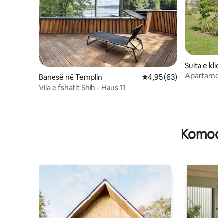
Suita e k
Apartamen
Banesë në Templin
Vlerësimi mesatar 4,95
4,95 (63)
Vila e fshatit Shih - Haus 11
Komodi