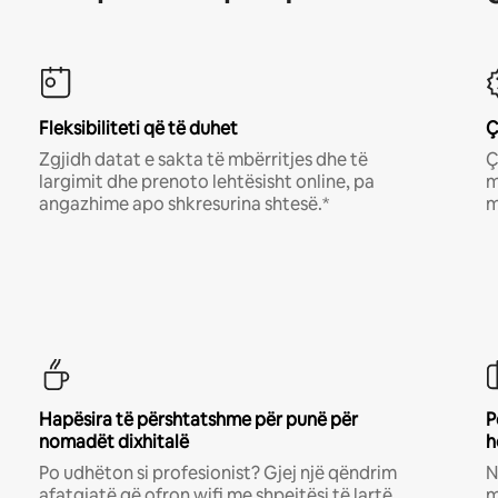
Fleksibiliteti që të duhet
Ç
Zgjidh datat e sakta të mbërritjes dhe të
Ç
largimit dhe prenoto lehtësisht online, pa
m
angazhime apo shkresurina shtesë.*
m
Hapësira të përshtatshme për punë për
P
nomadët dixhitalë
h
Po udhëton si profesionist? Gjej një qëndrim
N
afatgjatë që ofron wifi me shpejtësi të lartë
m