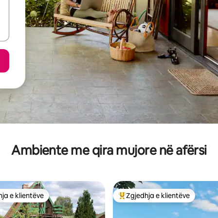
Ambiente me qira mujore në afërsi
ja e klientëve
Zgjedhja e klientëve
rat e zgjedhjeve të klientëve
Më të mirat e zgjedhjeve të kli