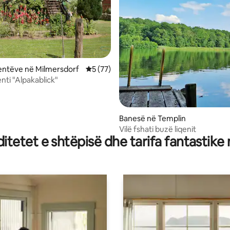
lientëve në Milmersdorf
Vlerësimi mesatar 5 nga 5, 77 vlerësime
5 (77)
ti "Alpakablick"
 nga 5, 63 vlerësime
Banesë në Templin
Vilë fshati buzë liqenit
tetet e shtëpisë dhe tarifa fantastike