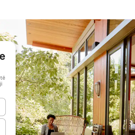
e
 të
ji
butonat e shigjetave lart e poshtë ose eksploro duke prekur ose duke l