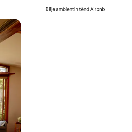
Bëje ambientin tënd Airbnb
ëvizur ekranin.