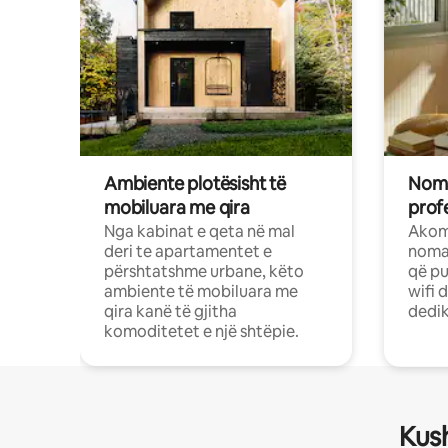
Ambiente plotësisht të
Noma
mobiluara me qira
profe
Nga kabinat e qeta në mal
Akom
deri te apartamentet e
nomad
përshtatshme urbane, këto
që pu
ambiente të mobiluara me
wifi 
qira kanë të gjitha
dedik
komoditetet e një shtëpie.
Kush