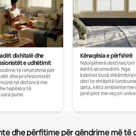
dët dixhitalë dhe
Kënaqësia e përfshirë
sionistët e udhëtimit
Ndonjëherë destinacioni
është akomodimi. Nga
odime të rehatshme për
kabinat buzë shkëmbinjv
ët dhe profesionistët
deri te shtëpitë lundrues
nojnë në distancë me
qeta, këto ambiente me 
dhe hapësira të
janë plot me veçori unike
uara pune.
te dhe përfitime për qëndrime më të 