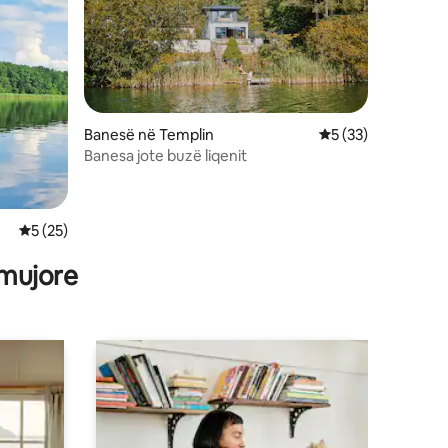
Banesë në Templin
Vlerësimi mesatar 
5 (33)
Banesa jote buzë liqenit
Vlerësimi mesatar 5 nga 5, 25 vlerësime
5 (25)
 mujore