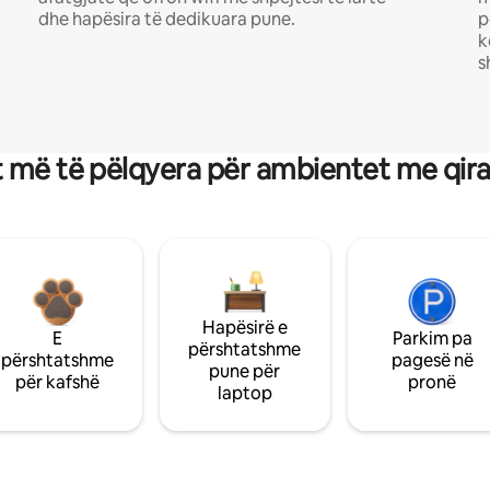
dhe hapësira të dedikuara pune.
p
k
s
 më të pëlqyera për ambientet me qir
Hapësirë e
E
Parkim pa
përshtatshme
përshtatshme
pagesë në
pune për
për kafshë
pronë
laptop