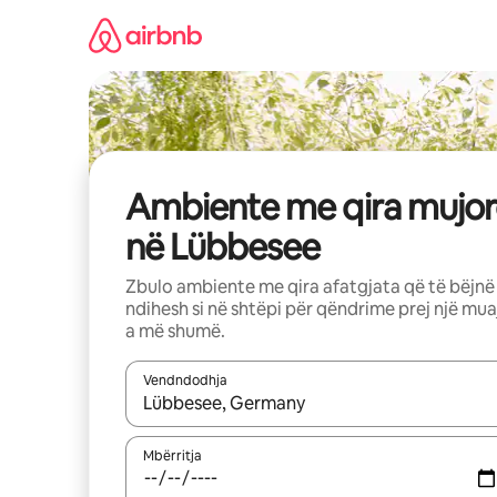
Kalo
te
përmbajtja
Ambiente me qira mujor
në Lübbesee
Zbulo ambiente me qira afatgjata që të bëjnë
ndihesh si në shtëpi për qëndrime prej një mua
a më shumë.
Vendndodhja
Kur rezultatet të jenë të disponueshme, lëviz me 
Mbërritja