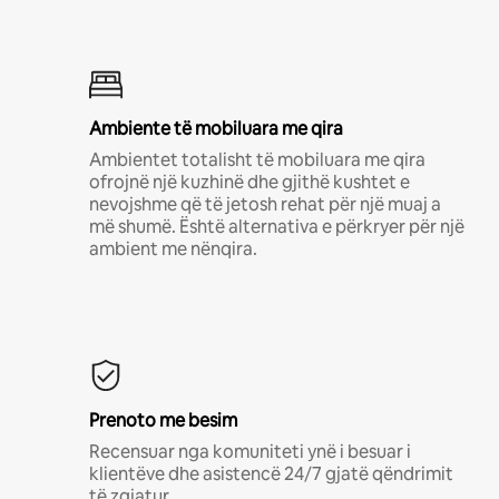
Ambiente të mobiluara me qira
Ambientet totalisht të mobiluara me qira
ofrojnë një kuzhinë dhe gjithë kushtet e
nevojshme që të jetosh rehat për një muaj a
më shumë. Është alternativa e përkryer për një
ambient me nënqira.
Prenoto me besim
Recensuar nga komuniteti ynë i besuar i
klientëve dhe asistencë 24/7 gjatë qëndrimit
të zgjatur.