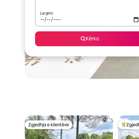
Largimi
Kërko
Zgjedhja e klientëve
Zgjedh
Zgjedhja e klientëve
Më të mi