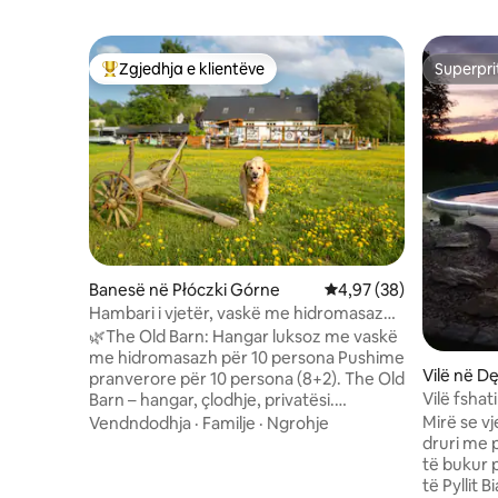
Zgjedhja e klientëve
Superpri
Më të mirat e zgjedhjeve të klientëve
Superpri
Banesë në Płóczki Górne
Vlerësimi mesatar 4,97
4,97 (38)
Hambari i vjetër, vaskë me hidromasazh,
spa, 8-10 vende fjetjeje
🌿The Old Barn: Hangar luksoz me vaskë
me hidromasazh për 10 persona Pushime
Vilë në D
pranverore për 10 persona (8+2). The Old
Vilë fsha
Barn – hangar, çlodhje, privatësi.
Oak Gaju
✨Shërbimet: Vaskë me hidromasazh në
Mirë se vj
Vendndodhja
·
Familje
·
Ngrohje
natyrë gjatë gjithë vitit. | * Oxhak. | *
druri me 
Argëtim: Lojëra të mëdha tavoline të
të bukur 
përshtatshme për lojtarë, Netflix, DVD.
të Pyllit 