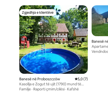
Zgjedhja e klientëve
Zgjedhja e klientëve
Banesë n
Apartame
Vendndod
Banesë në Proboszczów
Vlerësimi mesatar 5,
5,0 (7)
Kasollja e Zogut të ujit (1790) mund të
akomodojë 9+1 me sauna
Familje
·
Raporti çmim/cilësi
·
Kafshë