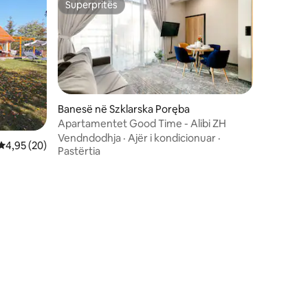
Superpritës
Superpritës
Banesë në Szklarska Poręba
Apartamentet Good Time - Alibi ZH
Vendndodhja
·
Ajër i kondicionuar
·
Vlerësimi mesatar 4,95 nga 5, 20 vlerësime
4,95 (20)
Pastërtia
ë