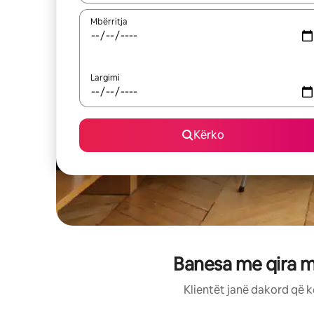
Mbërritja
Largimi
Kërko
Banesa me qira me
Klientët janë dakord që k