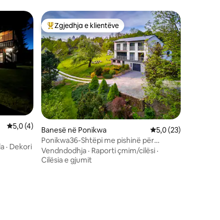
Zgjedhja e klientëve
Më të mirat e zgjedhjeve të klientëve
Vlerësimi mesatar 5,0 nga 5, 4 vlerësime
5,0 (4)
Banesë në Ponikwa
Vlerësimi mesatar 5,
5,0 (23)
Ponikwa36-Shtëpi me pishinë për
da
·
Dekori
pushime në male
Vendndodhja
·
Raporti çmim/cilësi
·
Cilësia e gjumit