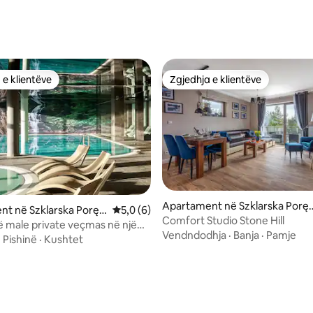
 nga 5, 20 vlerësime
 e klientëve
Zgjedhja e klientëve
 e klientëve
Zgjedhja e klientëve
Apartament në Szklarska Porę
t në Szklarska Poręb
Vlerësimi mesatar 5,0 nga 5, 6 vlerësime
5,0 (6)
a
Comfort Studio Stone Hill
ë male private veçmas në një
Vendndodhja
·
Banja
·
Pamje
pishina
·
Pishinë
·
Kushtet