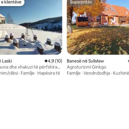
 e klientëve
Superpritës
 e klientëve
Superpritës
 Laski
Vlerësimi mesatar 4,9 nga 5, 10 vlerësime
4,9 (10)
Banesë në Sulisław
auna dhe xhakuzi të përfshira
Agroturizmi Ginkgo
 e qëndrimit
mim/cilësi
·
Familje
·
Hapësira të
Familje
·
Vendndodhja
·
Kuzhin
 nga 5, 48 vlerësime