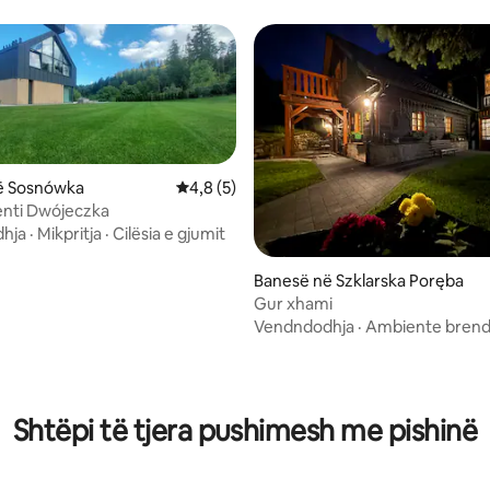
ë Sosnówka
Vlerësimi mesatar 4,8 nga 5, 5 vlerësime
4,8 (5)
nti Dwójeczka
hja
·
Mikpritja
·
Cilësia e gjumit
Banesë në Szklarska Poręba
Gur xhami
Vendndodhja
·
Ambiente bren
0 nga 5, 7 vlerësime
Shtëpi të tjera pushimesh me pishinë