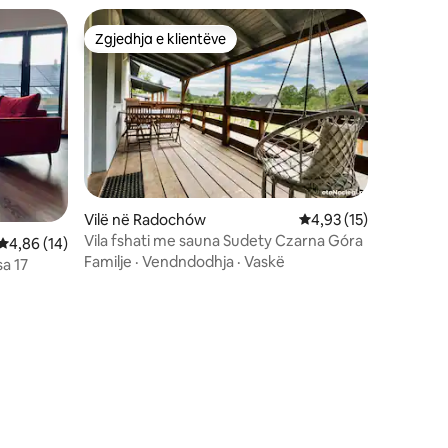
Zgjedhja e klientëve
Zgjedhja e klientëve
Vilë në Radochów
Vlerësimi mesatar 4,9
4,93 (15)
Vila fshati me sauna Sudety Czarna Góra
Vlerësimi mesatar 4,86 nga 5, 14 vlerësime
4,86 (14)
Familje
·
Vendndodhja
·
Vaskë
a 17