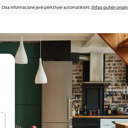
Disa informacione janë përkthyer automatikisht. 
Shfaq gjuhën origjin
butonat e shigjetave lart e poshtë ose eksploro duke prekur ose duke l