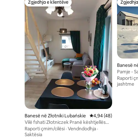
Zgjedhja e klientëve
Zgjedhja
Zgjedhja e klientëve
Zgjedhja
Banesë në
Pamje - S
në çmimin
Raporti ç
jashtme
Banesë në Złotniki Lubańskie
Vlerësimi mesatar 4,94
4,94 (48)
Vilë fshati Złotniczek Pranë kështjellës
Czocha, liqeneve dhe maleve
Raporti çmim/cilësi
·
Vendndodhja
·
Saktësia