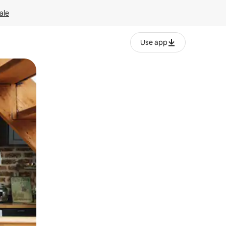
ale
Use app
ëvizur ekranin.