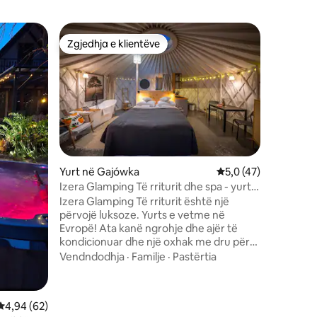
Chalet n
Zgjedhja e klientëve
Zgjedhja
Zgjedhja e klientëve
Zgjedhja
I freskët
Szalejówk
druri, gj
Këtu do t
flini si 
oxhakut d
Familje
·
Në verë,
ulesh në 
livadhin 
Yurt në Gajówka
Vlerësimi mesatar 5,
5,0 (47)
fëmijët n
Izera Glamping Të rriturit dhe spa - yurt
pranë ska
A3
Izera Glamping Të rriturit është një
në mal. N
përvojë luksoze. Yurts e vetme në
gjithë lu
Evropë! Ata kanë ngrohje dhe ajër të
përkryer
kondicionuar dhe një oxhak me dru për
për ju.
kënaqësinë tënde. Pamja e maleve dhe
Vendndodhja
·
Familje
·
Pastërtia
yjeve përmes çatisë së qelqit të jep
shumë argëtim. Vaska në yurt është
absolutisht e re. Shikoni videot më të
Vlerësimi mesatar 4,94 nga 5, 62 vlerësime
4,94 (62)
mira në ekran 2×1.5m – një sërë teatri në