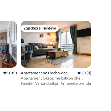
Zgjedhja e klientëve
Zgjedhja e klientëve
b
Vlerësimi mesatar 5,0 nga 5, 9 vlerësime
5,0 (9)
Apartament në Piechowice
Vlerësimi mesatar 5
5,0 (8)
Apartament luksoz me ballkon dhe
pamje magjepsëse nga mali
Familje
·
Vendndodhja
·
Ambiente brenda