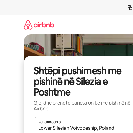
Kalo
te
përmbajtja
Shtëpi pushimesh me
pishinë në Silezia e
Poshtme
Gjej dhe prenoto banesa unike me pishinë në
Airbnb
Vendndodhja
Kur rezultatet të jenë të disponueshme, lëviz me 