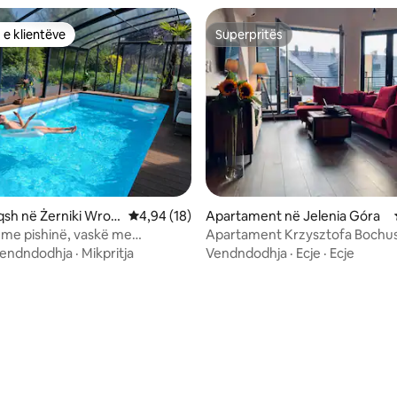
 e klientëve
Superpritës
 e klientëve
Superpritës
qsh në Żerniki Wrocł
Vlerësimi mesatar 4,94 nga 5, 18 vlerësime
4,94 (18)
Apartament në Jelenia Góra
me pishinë, vaskë me
Apartament Krzysztofa Bochus
zh dhe ajër të kondicionuar.
endndodhja
·
Mikpritja
Vendndodhja
·
Ecje
·
Ecje