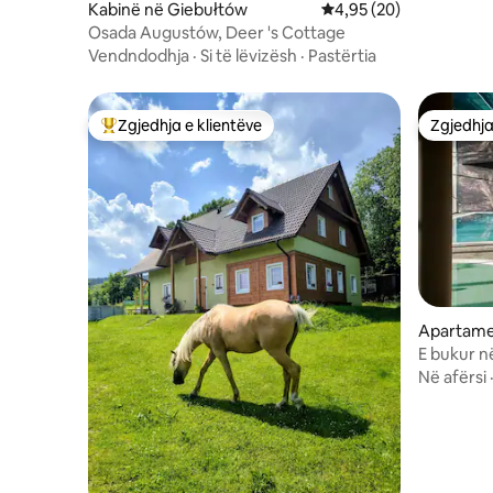
Kabinë në Giebułtów
Vlerësimi mesatar 4,95
4,95 (20)
Osada Augustów, Deer 's Cottage
Vendndodhja
·
Si të lëvizësh
·
Pastërtia
Zgjedhja e klientëve
Zgjedhja
Më të mirat e zgjedhjeve të klientëve
Zgjedhja
Apartamen
a
E bukur n
hotel me 
Në afërsi