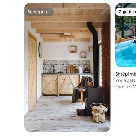
Superpritës
Zgjedhja
Superpritës
Zgjedhja
Shtëpi mi
awskie
Zona ZEN 
hidromasa
Familje
·
V