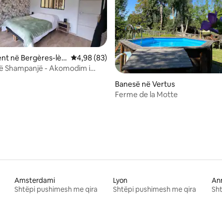
nt në Bergères-lès
Vlerësimi mesatar 4,98 nga 5, 83 vlerësime
4,98 (83)
ë Shampanjë - Akomodim i
m pranë Epernay
 nga 5, 13 vlerësime
Banesë në Vertus
Ferme de la Motte
Amsterdami
Lyon
An
Shtëpi pushimesh me qira
Shtëpi pushimesh me qira
Sht