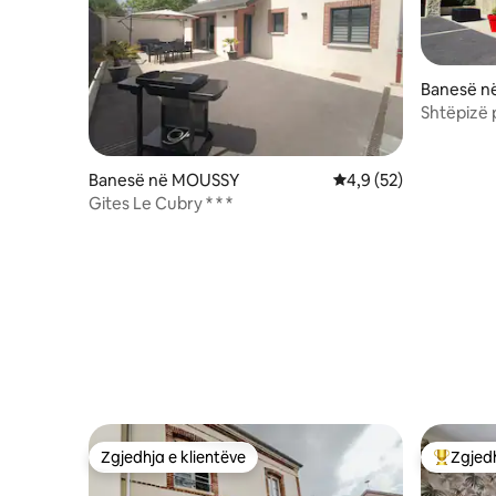
Banesë në
Shtëpizë 
nga vresh
Banesë në MOUSSY
Vlerësimi mesatar 4,9
4,9 (52)
Gites Le Cubry * * *
Zgjedhja e klientëve
Zgjedh
Zgjedhja e klientëve
Më të mi