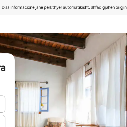
Disa informacione janë përkthyer automatikisht. 
Shfaq gjuhën origjin
ra
butonat e shigjetave lart e poshtë ose eksploro duke prekur ose duke l