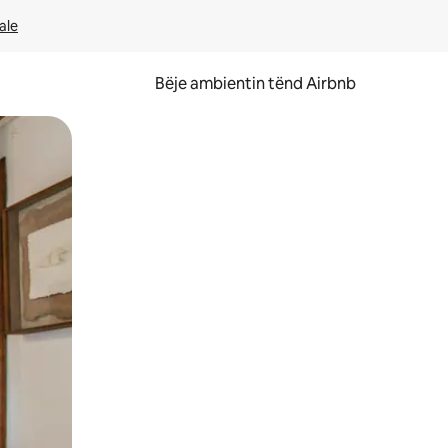
ale
Bëje ambientin tënd Airbnb
ëvizur ekranin.