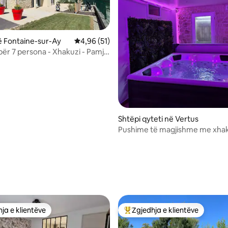
 Fontaine-sur-Ay
Vlerësimi mesatar 4,96 nga 5, 51 vlerësime
4,96 (51)
për 7 persona - Xhakuzi - Pamje
tat
 nga 5, 52 vlerësime
Shtëpi qyteti në Vertus
Pushime të magjishme me xhak
sauna 1 ose 2 dhoma
ja e klientëve
Zgjedhja e klientëve
rat e zgjedhjeve të klientëve
Më të mirat e zgjedhjeve të kli