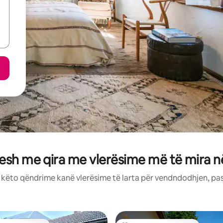
esh me qira me vlerësime më të mira në
: këto qëndrime kanë vlerësime të larta për vendndodhjen, pa