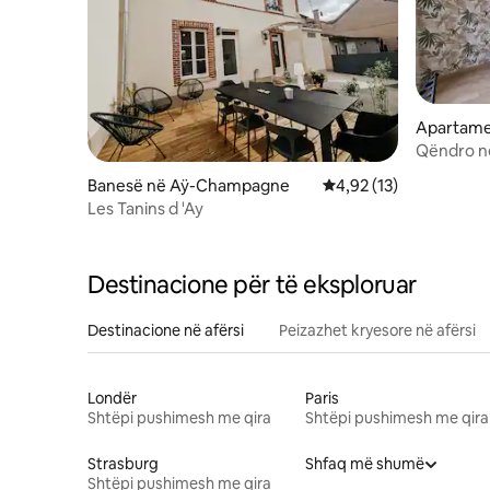
Apartame
-Vertus
Qëndro n
rehatshë
Banesë në Aÿ-Champagne
Vlerësimi mesatar 4,92
4,92 (13)
Les Tanins d 'Ay
Destinacione për të eksploruar
Destinacione në afërsi
Peizazhet kryesore në afërsi
Londër
Paris
Shtëpi pushimesh me qira
Shtëpi pushimesh me qira
Strasburg
Shfaq më shumë
Shtëpi pushimesh me qira