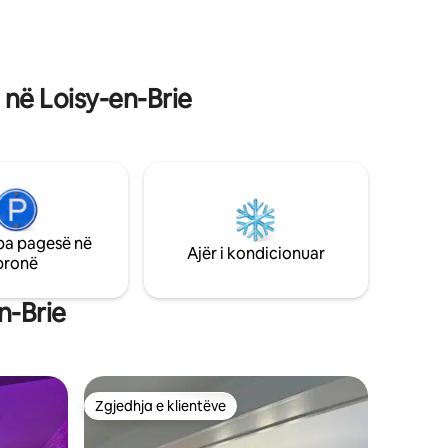
r çifte
ndryshme, kajakë, sup dhe pajisje të
tjera.
 në Loisy-en-Brie
pa pagesë në
Ajër i kondicionuar
pronë
n-Brie
Zgjedhja e klientëve
entëve
Zgjedhja e klientëve