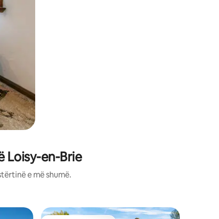
 Loisy-en-Brie
stërtinë e më shumë.
Apartame