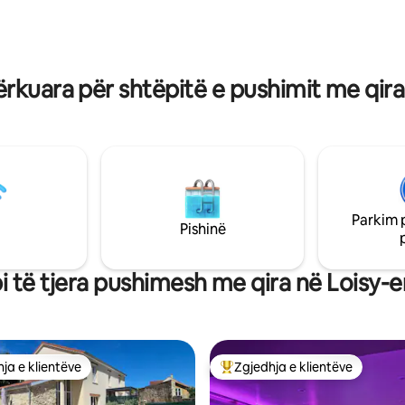
30 shtator në tarracë. Ideale pë
 dhe ekskluzive për të
ose familje me të vegjël.
 ndërsa eksploron shampanjën
tat e saj të shumta legjendare.
rkuara për shtëpitë e pushimit me qira
Parkim 
Pishinë
i të tjera pushimesh me qira në Loisy-e
ja e klientëve
Zgjedhja e klientëve
rat e zgjedhjeve të klientëve
Më të mirat e zgjedhjeve të kli