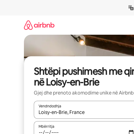
Kalo
te
përmbajtja
Shtëpi pushimesh me qi
në Loisy-en-Brie
Gjej dhe prenoto akomodime unike në Airbnb
Vendndodhja
Kur rezultatet të jenë të disponueshme, lëviz me 
Mbërritja