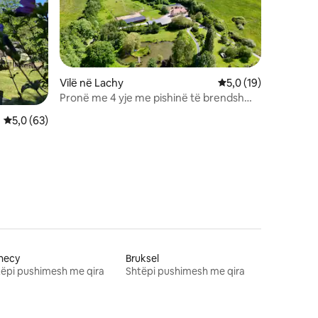
Vilë në Lachy
Vlerësimi mesatar 5,
5,0 (19)
Pronë me 4 yje me pishinë të brendshme
dhe shërbim të personalizuar
Vlerësimi mesatar 5,0 nga 5, 63 vlerësime
5,0 (63)
necy
Bruksel
ëpi pushimesh me qira
Shtëpi pushimesh me qira