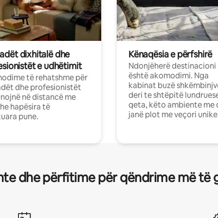
dët dixhitalë dhe
Kënaqësia e përfshirë
sionistët e udhëtimit
Ndonjëherë destinacioni
është akomodimi. Nga
odime të rehatshme për
kabinat buzë shkëmbinjv
ët dhe profesionistët
deri te shtëpitë lundrues
nojnë në distancë me
qeta, këto ambiente me 
dhe hapësira të
janë plot me veçori unike
uara pune.
te dhe përfitime për qëndrime më të 