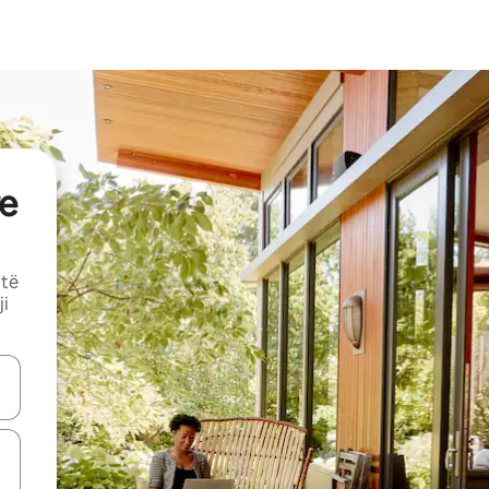
e
 të
ji
butonat e shigjetave lart e poshtë ose eksploro duke prekur ose duke l