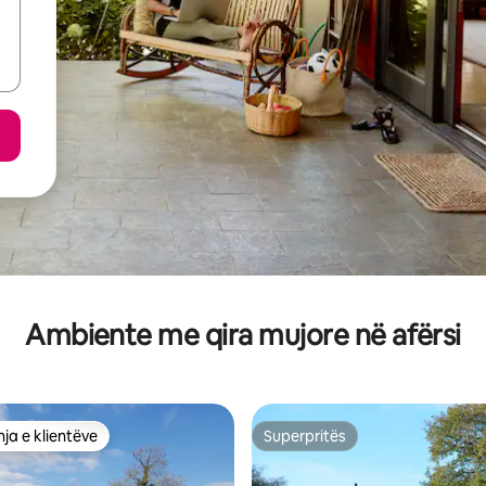
Ambiente me qira mujore në afërsi
ja e klientëve
Superpritës
rat e zgjedhjeve të klientëve
Superpritës