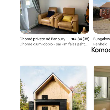
Dhomë private në Banbury
Vlerësimi mesatar 4,84
4,84 (38)
Bungalow 
Dhomë gjumi dopio - parkim falas jashtë
Penfield
Komodi
rrugës