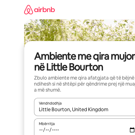
Kalo
te
përmbajtja
Ambiente me qira mujor
në Little Bourton
Zbulo ambiente me qira afatgjata që të bëjnë
ndihesh si në shtëpi për qëndrime prej një mua
a më shumë.
Vendndodhja
Kur rezultatet të jenë të disponueshme, lëviz me 
Mbërritja