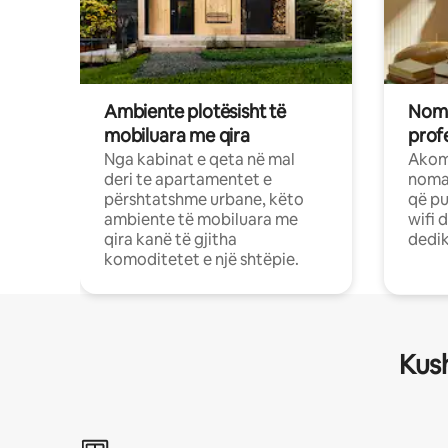
Ambiente plotësisht të
Noma
mobiluara me qira
profe
Nga kabinat e qeta në mal
Akom
deri te apartamentet e
nomad
përshtatshme urbane, këto
që pu
ambiente të mobiluara me
wifi 
qira kanë të gjitha
dedik
komoditetet e një shtëpie.
Kush