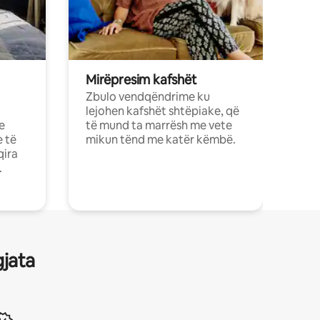
Mirëpresim kafshët
Zbulo vendqëndrime ku
lejohen kafshët shtëpiake, që
e
të mund ta marrësh me vete
e të
mikun tënd me katër këmbë.
qira
.
gjata