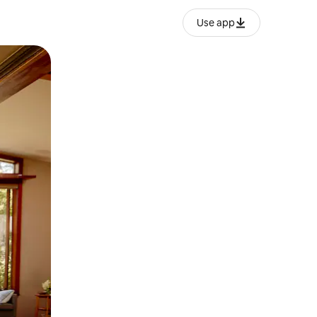
Use app
ëvizur ekranin.