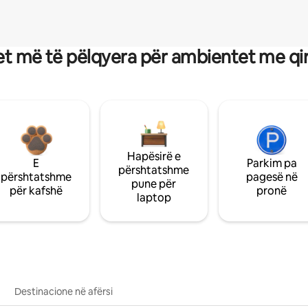
t më të pëlqyera për ambientet me qi
Hapësirë e
E
Parkim pa
përshtatshme
përshtatshme
pagesë në
pune për
për kafshë
pronë
laptop
Destinacione në afërsi