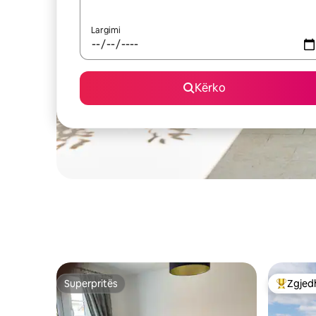
Largimi
Kërko
Superpritës
Zgjedh
Superpritës
Më të mi