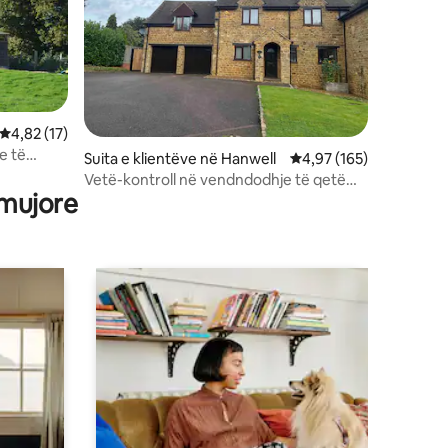
Vlerësimi mesatar 4,82 nga 5, 17 vlerësime
4,82 (17)
e të
Suita e klientëve në Hanwell
Vlerësimi mesatar 4,97
4,97 (165)
Vetë-kontroll në vendndodhje të qetë
 mujore
fshati