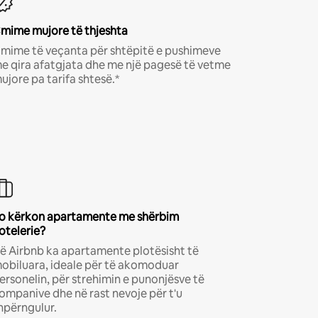
mime mujore të thjeshta
mime të veçanta për shtëpitë e pushimeve
e qira afatgjata dhe me një pagesë të vetme
ujore pa tarifa shtesë.*
o kërkon apartamente me shërbim
otelerie?
ë Airbnb ka apartamente plotësisht të
obiluara, ideale për të akomoduar
ersonelin, për strehimin e punonjësve të
ompanive dhe në rast nevoje për t'u
hpërngulur.