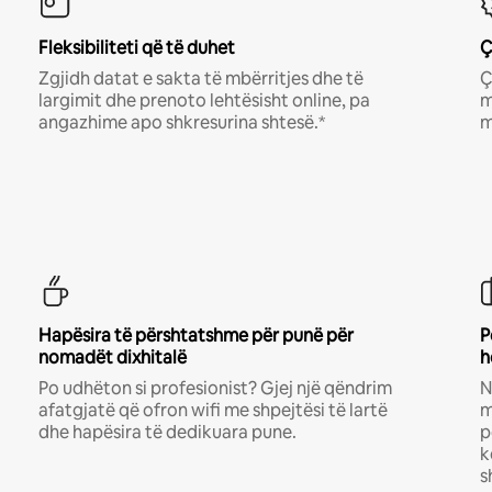
Fleksibiliteti që të duhet
Ç
Zgjidh datat e sakta të mbërritjes dhe të
Ç
largimit dhe prenoto lehtësisht online, pa
m
angazhime apo shkresurina shtesë.*
m
Hapësira të përshtatshme për punë për
P
nomadët dixhitalë
h
Po udhëton si profesionist? Gjej një qëndrim
N
afatgjatë që ofron wifi me shpejtësi të lartë
m
dhe hapësira të dedikuara pune.
p
k
s