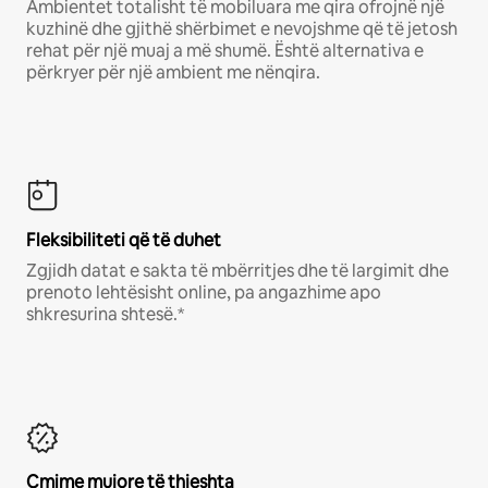
Ambientet totalisht të mobiluara me qira ofrojnë një
kuzhinë dhe gjithë shërbimet e nevojshme që të jetosh
rehat për një muaj a më shumë. Është alternativa e
përkryer për një ambient me nënqira.
Fleksibiliteti që të duhet
Zgjidh datat e sakta të mbërritjes dhe të largimit dhe
prenoto lehtësisht online, pa angazhime apo
shkresurina shtesë.*
Çmime mujore të thjeshta