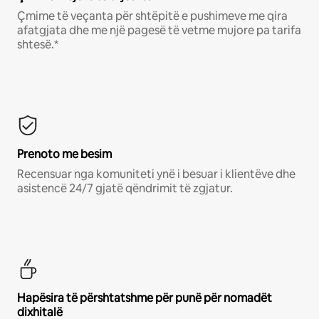
Çmime të veçanta për shtëpitë e pushimeve me qira
afatgjata dhe me një pagesë të vetme mujore pa tarifa
shtesë.*
Prenoto me besim
Recensuar nga komuniteti ynë i besuar i klientëve dhe
asistencë 24/7 gjatë qëndrimit të zgjatur.
Hapësira të përshtatshme për punë për nomadët
dixhitalë