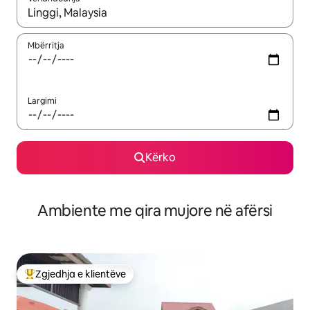
Kur rezultatet të jenë të disponueshme, lëviz me butonat e shig
Mbërritja
Largimi
Kërko
Ambiente me qira mujore në afërsi
Zgjedhja e klientëve
Më të mirat e zgjedhjeve të klientëve