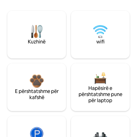
Kuzhinë
wifi
Hapësirë e
E përshtatshme për
përshtatshme pune
kafshë
për laptop