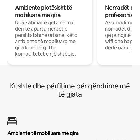
Ambiente plotësisht të
Nomadët dixh
mobiluara me qira
profesionistët
Nga kabinat e qeta në mal
Akomodime të 
deri te apartamentet e
nomadët dhe pr
përshtatshme urbane, këto
që punojnë në 
ambiente të mobiluara me
wifi dhe hapësi
qira kanë të gjitha
dedikuara pune
komoditetet e një shtëpie.
Kushte dhe përfitime për qëndrime më
të gjata
Ambiente të mobiluara me qira