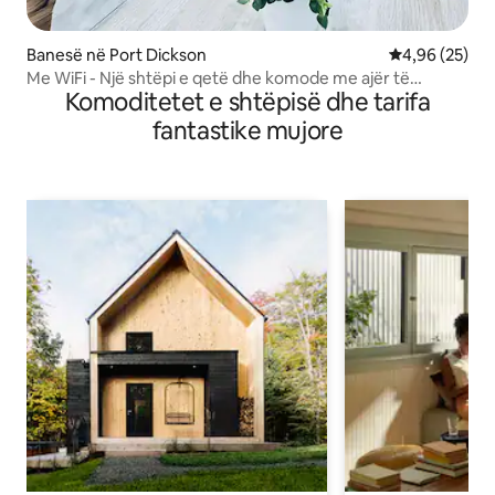
Banesë në Port Dickson
Vlerësimi mes
4,96 (25)
Me WiFi - Një shtëpi e qetë dhe komode me ajër të
Komoditetet e shtëpisë dhe tarifa
kondicionuar kudo
fantastike mujore