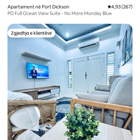
Apartament në Port Dickson
Vlerësimi mesa
4,93 (267)
PD Full Ocean View Suite - No More Monday Blue
Zgjedhja e klientëve
Zgjedhja e klientëve