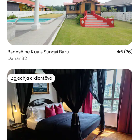
Banesë në Kuala Sungai Baru
Vlerësimi 
5 (26)
Dahan82
Zgjedhja e klientëve
Zgjedhja e klientëve