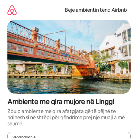
Kalo
te
Bëje ambientin tënd Airbnb
përmbajtja
Ambiente me qira mujore në Linggi
Zbulo ambiente me qira afatgjata që të bëjnë të
ndihesh si në shtëpi për qëndrime prej një muaji a më
shumë.
Vendndodhja