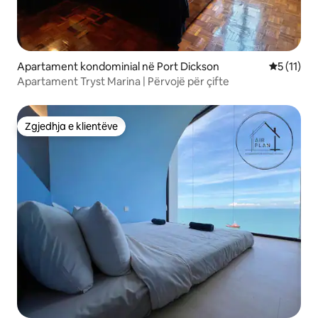
Apartament kondominial në Port Dickson
Vlerësimi 
5 (11)
Apartament Tryst Marina | Përvojë për çifte
Zgjedhja e klientëve
Zgjedhja e klientëve