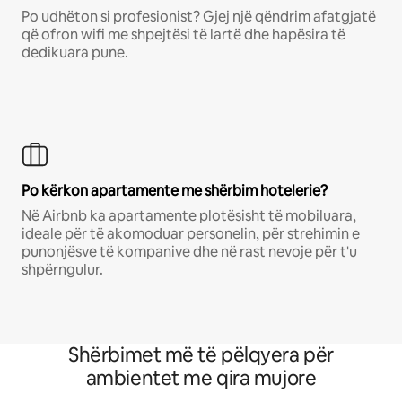
Po udhëton si profesionist? Gjej një qëndrim afatgjatë
që ofron wifi me shpejtësi të lartë dhe hapësira të
dedikuara pune.
Po kërkon apartamente me shërbim hotelerie?
Në Airbnb ka apartamente plotësisht të mobiluara,
ideale për të akomoduar personelin, për strehimin e
punonjësve të kompanive dhe në rast nevoje për t'u
shpërngulur.
Shërbimet më të pëlqyera për
ambientet me qira mujore