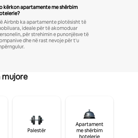
o kërkon apartamente me shërbim
otelerie?
ë Airbnb ka apartamente plotësisht të
obiluara, ideale për të akomoduar
ersonelin, për strehimin e punonjësve të
ompanive dhe në rast nevoje për t'u
hpërngulur.
a mujore
Apartament
Palestër
me shërbim
hotelerie