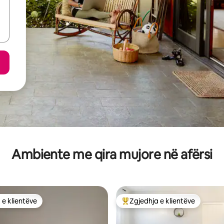
Ambiente me qira mujore në afërsi
 e klientëve
Zgjedhja e klientëve
 e klientëve
Më të mirat e zgjedhjeve të kli