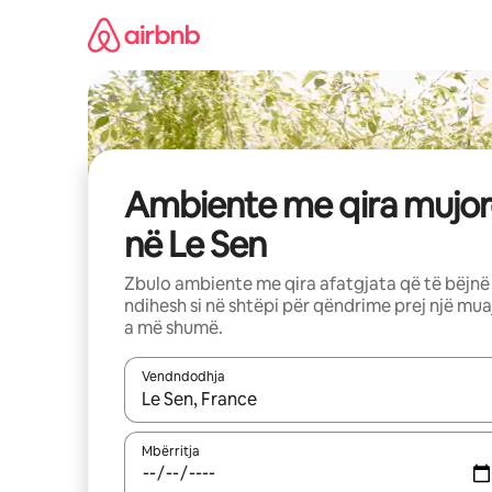
Kalo
te
përmbajtja
Ambiente me qira mujor
në Le Sen
Zbulo ambiente me qira afatgjata që të bëjnë
ndihesh si në shtëpi për qëndrime prej një mua
a më shumë.
Vendndodhja
Kur rezultatet të jenë të disponueshme, lëviz me 
Mbërritja