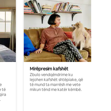
Mirëpresim kafshët
Zbulo vendqëndrime ku
lejohen kafshët shtëpiake, që
e
të mund ta marrësh me vete
e të
mikun tënd me katër këmbë.
qira
.