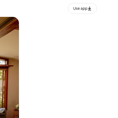
Use app
ëvizur ekranin.