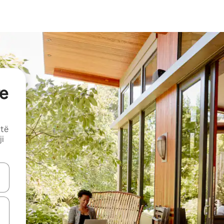
e
 të
ji
butonat e shigjetave lart e poshtë ose eksploro duke prekur ose duke l