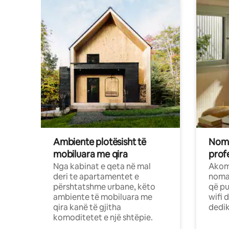
Ambiente plotësisht të
Noma
mobiluara me qira
profe
Nga kabinat e qeta në mal
Akom
deri te apartamentet e
nomad
përshtatshme urbane, këto
që pu
ambiente të mobiluara me
wifi 
qira kanë të gjitha
dedik
komoditetet e një shtëpie.