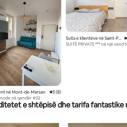
 nga 5, 29 vlerësime
Suita e klientëve në Saint-Pi
V
erre-du-Mont
SUITË PRIVATE *** në një vend 
shkëlqyer
nt në Mont-de-Marsan
Vlerësimi mesatar 5 nga 5, 8 vlerësime
5 (8)
omode në qendër #02
tetet e shtëpisë dhe tarifa fantastike