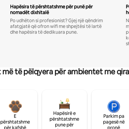
Hapësira të përshtatshme për punë për
P
nomadët dixhitalë
h
Po udhëton si profesionist? Gjej një qëndrim
N
afatgjatë që ofron wifi me shpejtësi të lartë
m
dhe hapësira të dedikuara pune.
p
k
s
 më të pëlqyera për ambientet me qir
Hapësirë e
E
Parkim pa
përshtatshme
përshtatshme
pagesë në
pune për
për kafshë
pronë