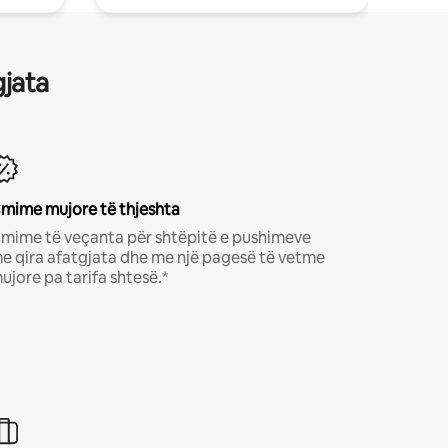
gjata
mime mujore të thjeshta
mime të veçanta për shtëpitë e pushimeve
e qira afatgjata dhe me një pagesë të vetme
ujore pa tarifa shtesë.*