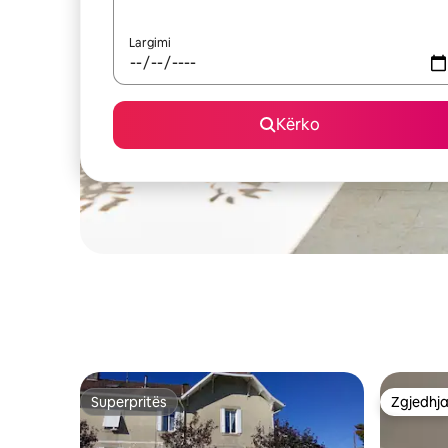
Largimi
Kërko
Superpritës
Zgjedhja
Superpritës
Zgjedhja