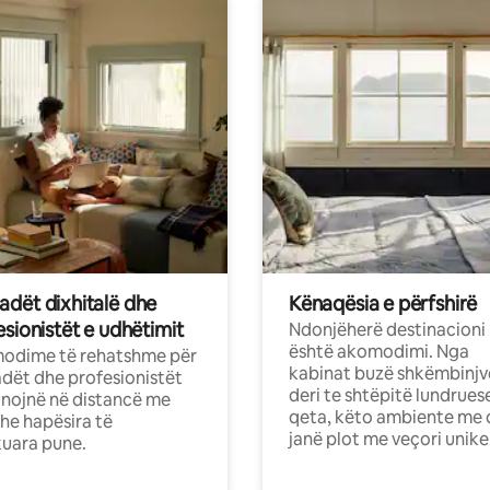
dët dixhitalë dhe
Kënaqësia e përfshirë
sionistët e udhëtimit
Ndonjëherë destinacioni
është akomodimi. Nga
odime të rehatshme për
kabinat buzë shkëmbinjv
ët dhe profesionistët
deri te shtëpitë lundrues
nojnë në distancë me
qeta, këto ambiente me 
dhe hapësira të
janë plot me veçori unike
uara pune.