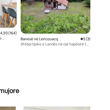
lerësimi mesatar 4,93 nga 5, 164 vlerësime
4,93 (164)
të
Banesë në Lencouacq
Vlerësimi mesatar
5 (3)
Shtëpi tipike e Landës në një hapësirë të
madhe
 mujore