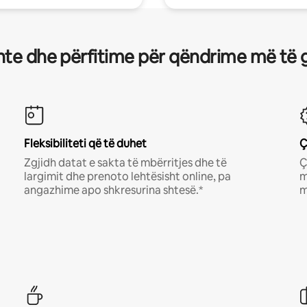
te dhe përfitime për qëndrime më të 
Fleksibiliteti që të duhet
Ç
Zgjidh datat e sakta të mbërritjes dhe të
Ç
largimit dhe prenoto lehtësisht online, pa
m
angazhime apo shkresurina shtesë.*
m