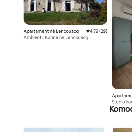
Apartament në Lencouacq
Vlerësimi mesatar 4,79
4,79 (29)
Ambienti i Karine në Lencouacq
Apartame
Studio k
Komodi