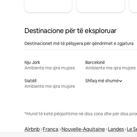
Destinacione për të eksploruar
Destinacionet më të pëlqyera për qëndrimet e zgjatura
Nju Jork
Barcelonë
Ambiente me qira mujore
Ambiente me qira mujore
Siatëll
Shfaq më shumë
Ambiente me qira mujore
*Mund të ketë përjashtime në disa zona dhe për disa pro
Airbnb
Franca
Nouvelle-Aquitaine
Landes
Le S