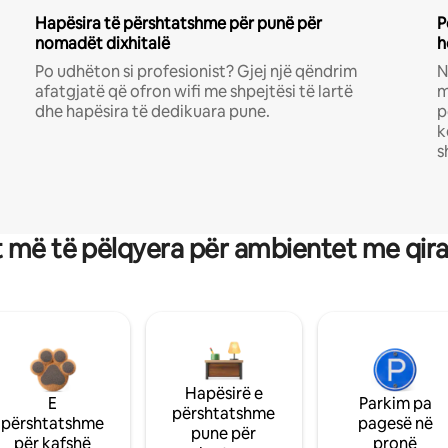
Hapësira të përshtatshme për punë për
P
nomadët dixhitalë
h
Po udhëton si profesionist? Gjej një qëndrim
N
afatgjatë që ofron wifi me shpejtësi të lartë
m
dhe hapësira të dedikuara pune.
p
k
s
 më të pëlqyera për ambientet me qir
Hapësirë e
E
Parkim pa
përshtatshme
përshtatshme
pagesë në
pune për
për kafshë
pronë