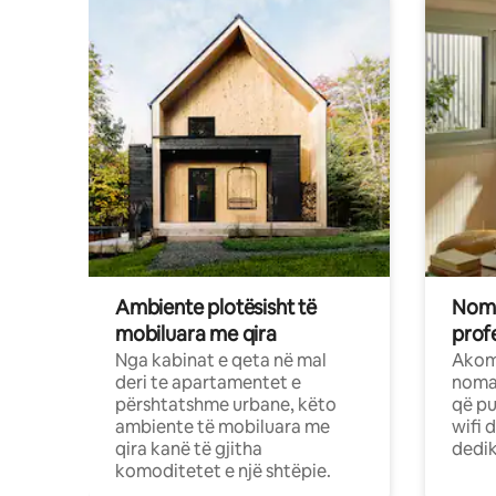
Ambiente plotësisht të
Noma
mobiluara me qira
profe
Nga kabinat e qeta në mal
Akom
deri te apartamentet e
nomad
përshtatshme urbane, këto
që pu
ambiente të mobiluara me
wifi 
qira kanë të gjitha
dedik
komoditetet e një shtëpie.