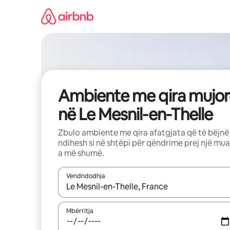
Kalo
te
përmbajtja
Ambiente me qira mujor
në Le Mesnil-en-Thelle
Zbulo ambiente me qira afatgjata që të bëjnë
ndihesh si në shtëpi për qëndrime prej një mua
a më shumë.
Vendndodhja
Kur rezultatet të jenë të disponueshme, lëviz me 
Mbërritja