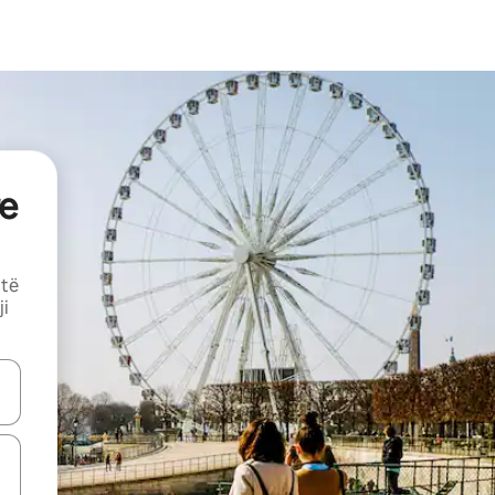
e
 të
ji
butonat e shigjetave lart e poshtë ose eksploro duke prekur ose duke l