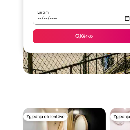
Largimi
Kërko
Zgjedhja e klientëve
Zgjedhja
Zgjedhja e klientëve
Zgjedhja