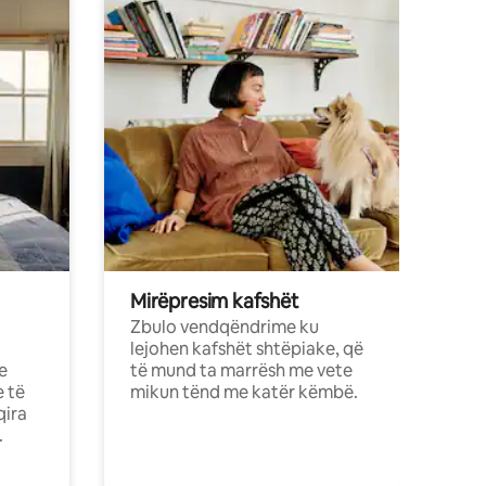
Mirëpresim kafshët
Zbulo vendqëndrime ku
lejohen kafshët shtëpiake, që
e
të mund ta marrësh me vete
e të
mikun tënd me katër këmbë.
qira
.