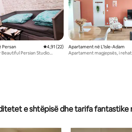
nga 5, 196 vlerësime
ë Persan
Vlerësimi mesatar 4,91 nga 5, 22 vlerësime
4,91 (22)
Apartament në L'Isle-Adam
Beautiful Persian Studio
Apartament magjepsës, i reha
Roissy CDG
i rehatshëm
tetet e shtëpisë dhe tarifa fantastike