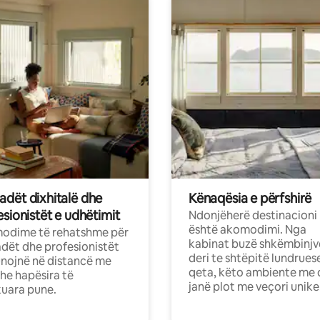
dët dixhitalë dhe
Kënaqësia e përfshirë
sionistët e udhëtimit
Ndonjëherë destinacioni
është akomodimi. Nga
odime të rehatshme për
kabinat buzë shkëmbinjv
ët dhe profesionistët
deri te shtëpitë lundrues
nojnë në distancë me
qeta, këto ambiente me 
dhe hapësira të
janë plot me veçori unike
uara pune.