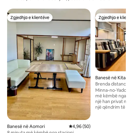
Zgjedhja e klientëve
Zgjedhja e klient
Zgjedhja e klientëve
Zgjedhja e klient
Banesë në Kitaaki
Brenda distancës s
Akitës së Veriut・S
Minna-no-Yado, në
Shqiponjave｜Një 
më këmbë nga stac
"Shtëpizë për të g
një han privat me 
një qëndrim të re
nëse udhëton për 
kënaqësi, në një h
mund të ndjesh ngr
Banesë në Aomori
Vlerësimi mesatar 4,96 nga 5, 
4,96 (50)
me shpejtësi të lar
8 minuta më këmbë nga stacioni