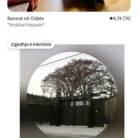
Banesë në Odate
Vlerësimi mes
4,74 (74)
"Moikka! Hayashi"
Zgjedhja e klientëve
Zgjedhja e klientëve