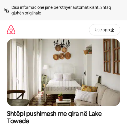
Kalo
Disa informacione janë përkthyer automatikisht. 
Shfaq 
te
gjuhën origjinale
përmbajtja
Use app
Shtëpi pushimesh me qira në Lake
Towada