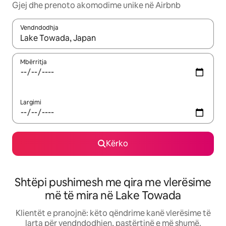
Gjej dhe prenoto akomodime unike në Airbnb
Vendndodhja
Kur rezultatet të jenë të disponueshme, lëviz me butonat e shig
Mbërritja
Largimi
Kërko
Shtëpi pushimesh me qira me vlerësime
më të mira në Lake Towada
Klientët e pranojnë: këto qëndrime kanë vlerësime të
larta për vendndodhjen, pastërtinë e më shumë.