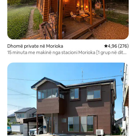
Dhomë private në Morioka
Vlerësimi mesa
4,96 (276)
15 minuta me makinë nga stacioni Morioka [1 grup në ditë]
Shtëpia më argëtuese në Morioka <FUMOTO> | 2 dhoma
deri në 5 persona | Rekomandohet qëndrimi i
vazhdueshëm