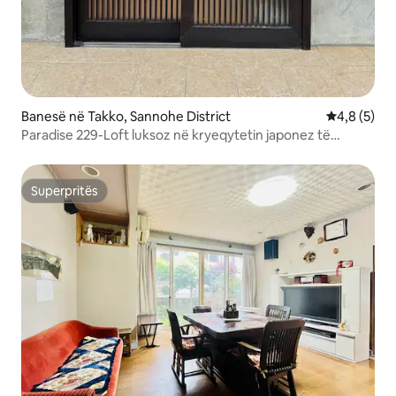
Banesë në Takko, Sannohe District
Vlerësimi m
4,8 (5)
Paradise 229-Loft luksoz në kryeqytetin japonez të
hudhrës
Superpritës
Superpritës