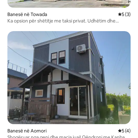
Banesë në Towada
Vlerësimi
5 (3)
Ka opsion për shëtitje me taksi privat. Udhëtim dhe
akomodim në liqenin Towada, Oirase, Hachinohe dhe
Hakkoda. Përvoja e Airbnb është e publikuar
Banesë në Aomori
Vlerësimi
5 (4)
Shoqëruar nga qeni dhe macja juaj! Qëndroni me Kanban