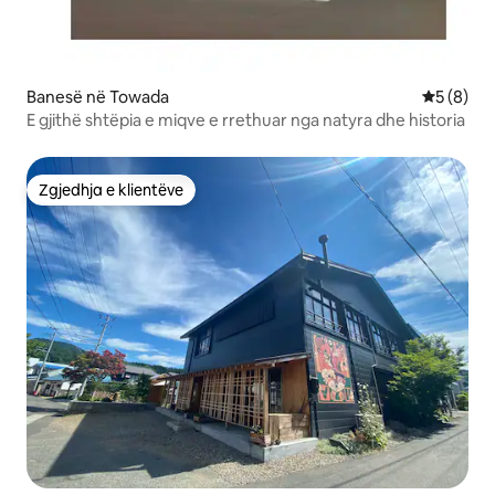
Banesë në Towada
Vlerësimi
5 (8)
E gjithë shtëpia e miqve e rrethuar nga natyra dhe historia
Zgjedhja e klientëve
Zgjedhja e klientëve