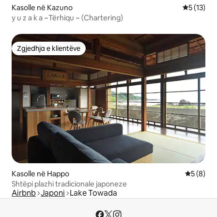
Kasolle në Kazuno
Vlerësimi 
5 (13)
y u z a k a ~Tërhiqu ~ (Chartering)
Zgjedhja e klientëve
Zgjedhja e klientëve
Kasolle në Happo
Vlerësimi
5 (8)
Shtëpi plazhi tradicionale japoneze
Airbnb
Japoni
Lake Towada