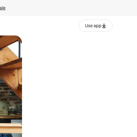
ale
Use app
ëvizur ekranin.