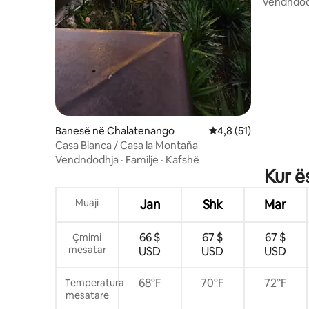
TaneskiC
Vendndod
Banesë në Chalatenango
Vlerësimi mesatar 4,8
4,8 (51)
Casa Bianca / Casa la Montaña
Vendndodhja
·
Familje
·
Kafshë
Kur ë
Muaji
Jan
Shk
Mar
66 $
67 $
67 $
Çmimi
mesatar
USD
USD
USD
68°F
70°F
72°F
Temperatura
mesatare