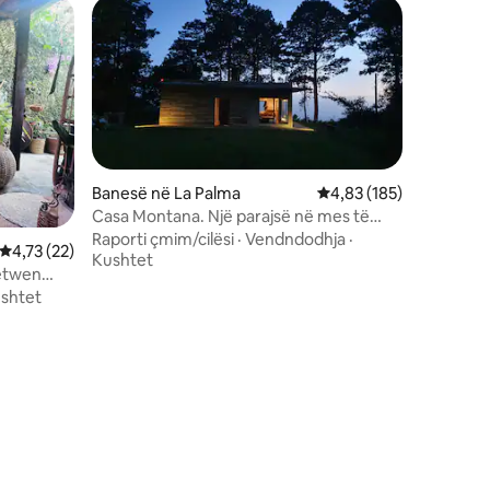
Banesë në La Palma
Vlerësimi mesatar 4,83
4,83 (185)
Casa Montana. Një parajsë në mes të
pyllit
Raporti çmim/cilësi
·
Vendndodhja
·
Vlerësimi mesatar 4,73 nga 5, 22 vlerësime
4,73 (22)
Kushtet
betwen
shtet