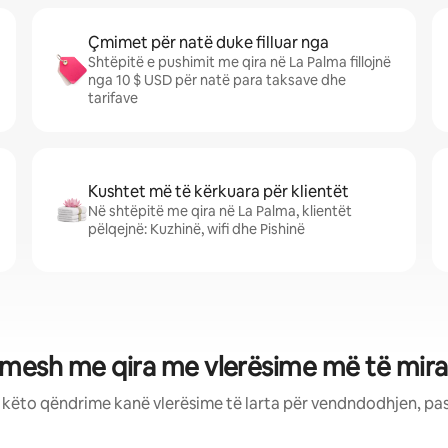
Çmimet për natë duke filluar nga
Shtëpitë e pushimit me qira në La Palma fillojnë
nga 10 $ USD për natë para taksave dhe
tarifave
Kushtet më të kërkuara për klientët
Në shtëpitë me qira në La Palma, klientët
pëlqejnë: Kuzhinë, wifi dhe Pishinë
imesh me qira me vlerësime më të mira
: këto qëndrime kanë vlerësime të larta për vendndodhjen, pa