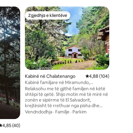
Kabinë në
Zgjedhja e klientëve
Superpr
Zgjedhja e klientëve
Superpr
Kabinë në
pushim
Kabinë fa
La Palma,
ftohtë dh
t'u çlodh
interneti
Vendndo
pushime g
Mikpritja
shkëputj
vizitosh 
luleshtry
Kabinë në Chalatenango
Vlerësimi mesatar 4,88
4,88 (104)
natës, çl
Dy dhoma
Kabinë familjare në Miramundo,
me ujë të
Chalatenango
Relaksohu me të gjithë familjen në këtë
kuzhinë t
shtëpi të qetë. Shijo motin më të mirë në
zonën e sipërme të El Salvadorit,
krejtësisht të rrethuar nga pisha dhe
selvi, kontakto natyrën drejtpërdrejt,
Vendndodhja
·
Familje
·
Parkim
mund të vish me gëzof, ne jemi të
përshtatshëm për kafshë shtëpiake. Do
Vlerësimi mesatar 4,85 nga 5, 40 vlerësime
4,85 (40)
të kesh një qëndrim të paharrueshëm që