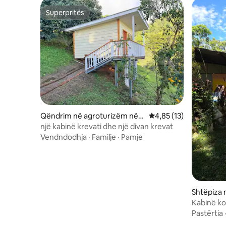
Superpritës
Superpritës
Qëndrim në agroturizëm në S
Vlerësimi mesatar 4,85
4,85 (13)
an Ignacio
një kabinë krevati dhe një divan krevat
Vendndodhja
·
Familje
·
Pamje
Shtëpiza 
Kabinë ko
Pastërtia