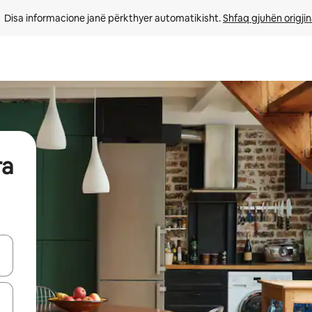
Disa informacione janë përkthyer automatikisht. 
Shfaq gjuhën origjin
ra
butonat e shigjetave lart e poshtë ose eksploro duke prekur ose duke l