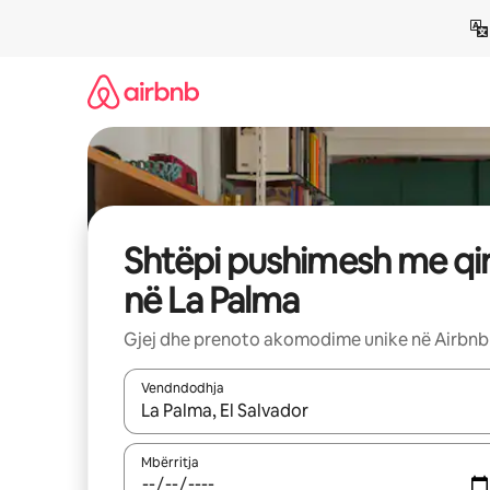
Kalo
te
përmbajtja
Shtëpi pushimesh me qi
në La Palma
Gjej dhe prenoto akomodime unike në Airbnb
Vendndodhja
Kur rezultatet të jenë të disponueshme, lëviz me 
Mbërritja