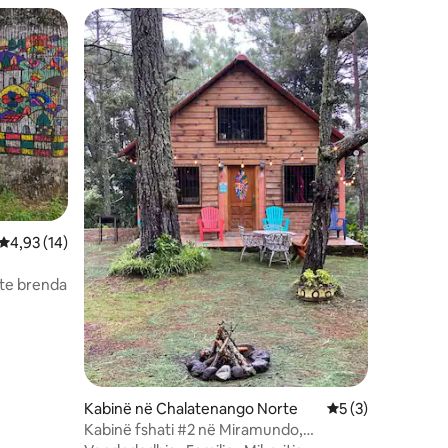
Vlerësimi mesatar 4,93 nga 5, 14 vlerësime
4,93 (14)
te brenda
Kabinë në Chalatenango Norte
Vlerësimi mesatar
5 (3)
Kabinë fshati #2 në Miramundo,