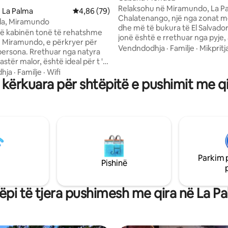
Relaksohu në Miramundo, La P
 La Palma
Vlerësimi mesatar 4,86 nga 5, 79 vlerësime
4,86 (79)
Chalatenango, një nga zonat më
ella, Miramundo
dhe më të bukura të El Salvador
në kabinën tonë të rehatshme
jonë është e rrethuar nga pyje, a
ë Miramundo, e përkryer për
pastër dhe një klimë e ftohtë q
Vendndodhja
·
Familje
·
Mikpritj
 persona. Rrethuar nga natyra
të pushosh. Këtu do të gjesh q
 pastër malor, është ideal për t 'u
maleve, peizazhe unike dhe sh
he për t' u shkëputur nga stresi
hja
·
Familje
·
Wifi
e përsosur nga zhurma e qyteti
kërkuara për shtëpitë e pushimit me q
ëm Shijo kopshtin e gjerë,
Projektuar me hapësira të ofru
një Barbecue dhe vështro
rehatshme, është vendi ideal p
 mahnitës. E pajisur me gjithçka
pushuar dhe për të admiruar 
et për një qëndrim të
e diellit në mal dhe për të jetua
, është pikënisja ideale për të
që vetëm ky kënd i vogël të ofr
r shtigjet dhe pikëpamjet Jeto
jë unike në mes të natyrës që
sh Cerro Pital Casa de las
Parkim 
Pishinë
ëpi të tjera pushimesh me qira në La P