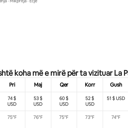
abins
hja
·
Mikpritja
·
Ecje
 nga 5, 51 vlerësime
shtë koha më e mirë për ta vizituar La 
Pri
Maj
Qer
Korr
Gush
74 $
53 $
60 $
52 $
51 $ USD
USD
USD
USD
USD
75°F
76°F
75°F
73°F
74°F