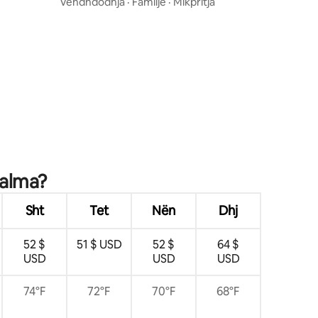
Chalatenango
Vendndodhja
·
Familje
·
Mikpritja
Palma?
Sht
Tet
Nën
Dhj
52 $
51 $ USD
52 $
64 $
USD
USD
USD
74°F
72°F
70°F
68°F