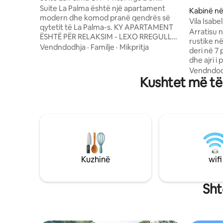
Fernando
Suite La Palma është një apartament
Kabinë në
modern dhe komod pranë qendrës së
Vila Isab
qytetit të La Palma-s. KY APARTAMENT
Arratisu 
ËSHTË PËR RELAKSIM - LEXO RREGULLAT
rustike n
I vendosur në KATIN E DYTË Me një
Vendndodhja
·
Familje
·
Mikpritja
deri në 7
vendndodhje të privilegjuar, disa minuta
dhe ajri i
nga atraksionet kryesore turistike,
çlodhur d
Vendndod
restorantet dhe dyqanet, ky apartament
Kushtet më të 
i përditsh
është i përkryer për udhëtime biznesi
përgatit 
ose turistë. KAPACITETI: deri në 3
peizazhin
persona DHOMAT: ~1 dhomë me 2
që të duh
krevate tek (ventilator tavani) ~1 dhomë
rehatshëm
me krevat dopio "Queen" ( Kondicioner )
eksplorua
BANJAT: 1 banjë e kompletuar me ujë të
një përvo
ngrohtë
mund të vizito
fresas
Kuzhinë
wifi
Sht