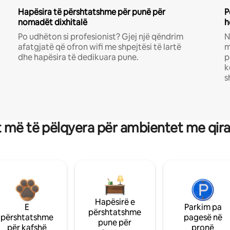
Hapësira të përshtatshme për punë për
P
nomadët dixhitalë
h
Po udhëton si profesionist? Gjej një qëndrim
N
afatgjatë që ofron wifi me shpejtësi të lartë
m
dhe hapësira të dedikuara pune.
p
k
s
 më të pëlqyera për ambientet me qir
Hapësirë e
E
Parkim pa
përshtatshme
përshtatshme
pagesë në
pune për
për kafshë
pronë