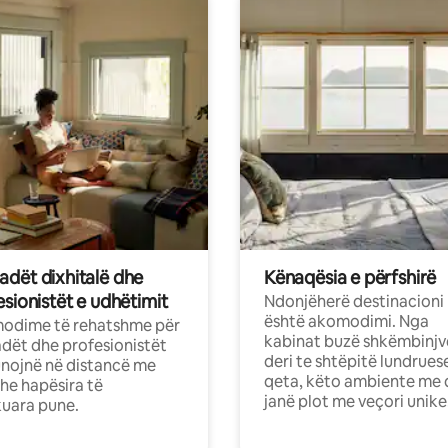
dët dixhitalë dhe
Kënaqësia e përfshirë
sionistët e udhëtimit
Ndonjëherë destinacioni
është akomodimi. Nga
odime të rehatshme për
kabinat buzë shkëmbinjv
ët dhe profesionistët
deri te shtëpitë lundrues
nojnë në distancë me
qeta, këto ambiente me 
dhe hapësira të
janë plot me veçori unike
uara pune.