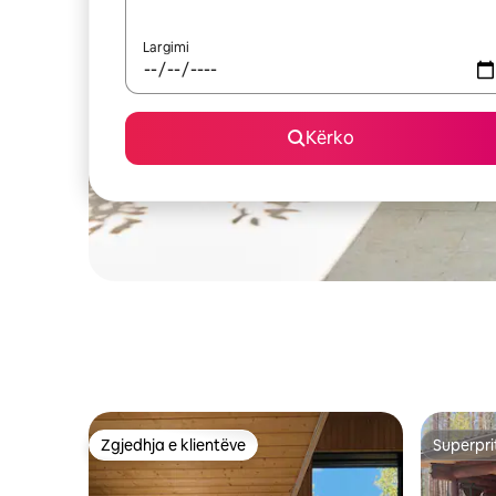
Largimi
Kërko
Zgjedhja e klientëve
Superpri
Zgjedhja e klientëve
Superpri