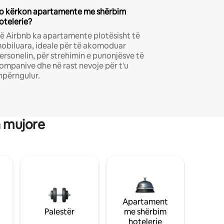
o kërkon apartamente me shërbim
otelerie?
ë Airbnb ka apartamente plotësisht të
obiluara, ideale për të akomoduar
ersonelin, për strehimin e punonjësve të
ompanive dhe në rast nevoje për t'u
hpërngulur.
a mujore
Apartament
Palestër
me shërbim
hotelerie