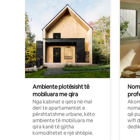
Ambiente plotësisht të
Noma
mobiluara me qira
profe
Nga kabinat e qeta në mal
Akom
deri te apartamentet e
nomad
përshtatshme urbane, këto
që pu
ambiente të mobiluara me
wifi 
qira kanë të gjitha
dedik
komoditetet e një shtëpie.