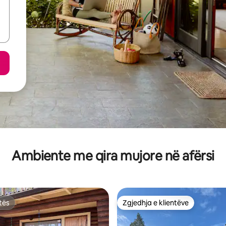
Ambiente me qira mujore në afërsi
tës
Zgjedhja e klientëve
tës
Zgjedhja e klientëve