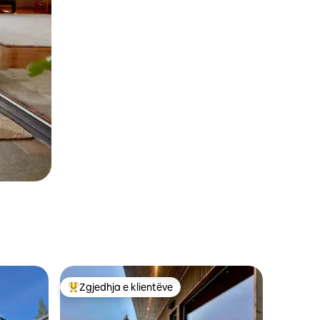
Zgjedhja e klientëve
Më të mirat e zgjedhjeve të klientëve