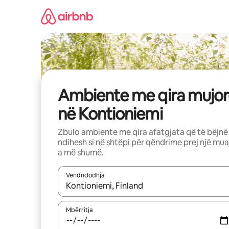
Kalo
te
përmbajtja
Ambiente me qira mujor
në Kontioniemi
Zbulo ambiente me qira afatgjata që të bëjnë
ndihesh si në shtëpi për qëndrime prej një mua
a më shumë.
Vendndodhja
Kur rezultatet të jenë të disponueshme, lëviz me 
Mbërritja