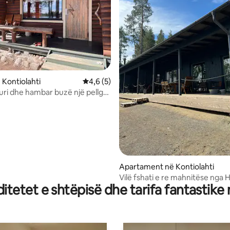
 Kontiolahti
Vlerësimi mesatar 4,6 nga 5, 5 vlerësime
4,6 (5)
uri dhe hambar buzë një pellgu
t
 nga 5, 81 vlerësime
Apartament në Kontiolahti
Vilë fshati e re mahnitëse nga 
tetet e shtëpisë dhe tarifa fantastike