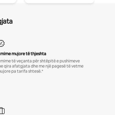
gjata
mime mujore të thjeshta
mime të veçanta për shtëpitë e pushimeve
e qira afatgjata dhe me një pagesë të vetme
ujore pa tarifa shtesë.*