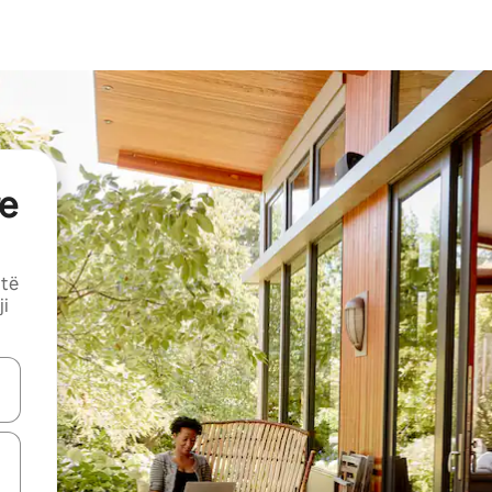
e
 të
ji
butonat e shigjetave lart e poshtë ose eksploro duke prekur ose duke l