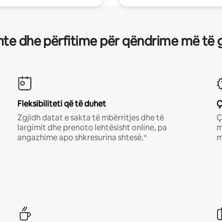
te dhe përfitime për qëndrime më të 
Fleksibiliteti që të duhet
Ç
Zgjidh datat e sakta të mbërritjes dhe të
Ç
largimit dhe prenoto lehtësisht online, pa
m
angazhime apo shkresurina shtesë.*
m