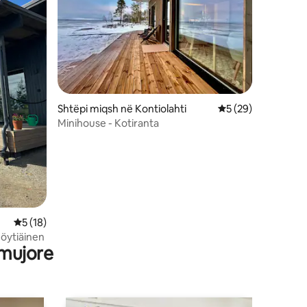
Shtëpi miqsh në Kontiolahti
Vlerësimi mesatar 
5 (29)
Minihouse - Kotiranta
Vlerësimi mesatar 5 nga 5, 18 vlerësime
5 (18)
Höytiäinen
 mujore