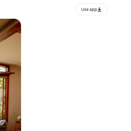
Use app
ëvizur ekranin.