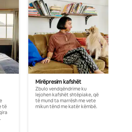
Mirëpresim kafshët
Zbulo vendqëndrime ku
lejohen kafshët shtëpiake, që
e
të mund ta marrësh me vete
e të
mikun tënd me katër këmbë.
qira
.