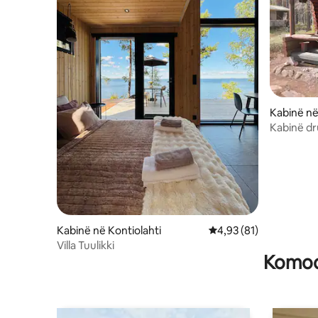
Kabinë në
Kabinë dr
të kthjellë
Kabinë në Kontiolahti
Vlerësimi mesatar 4,93
4,93 (81)
Villa Tuulikki
Komodi