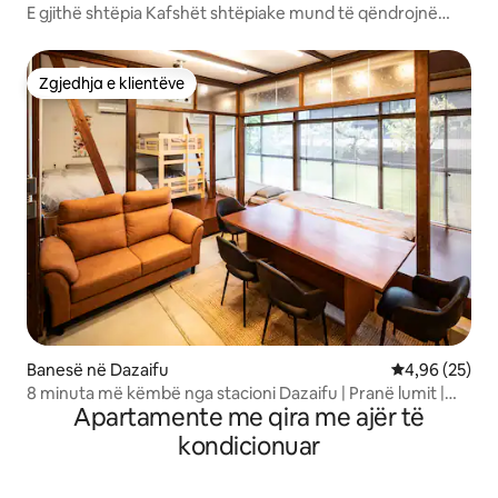
E gjithë shtëpia Kafshët shtëpiake mund të qëndrojnë
edhe pa u shqetësuar. Mos ngurro të shijosh barbekju,
tenxhere etj.
Zgjedhja e klientëve
Zgjedhja e klientëve
Banesë në Dazaifu
Vlerësimi mes
4,96 (25)
8 minuta më këmbë nga stacioni Dazaifu | Pranë lumit |
Apartamente me qira me ajër të
Banjë me avull Goemon | Banjë e përbashkët | Shtëpi e
vjetër e rinovuar | Kuzhinë | E gjithë shtëpia | Parkim për 1
kondicionuar
makinë