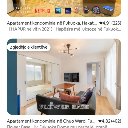
Apartament kondominial në Fukuoka, Hakata
Vlerësimi mesa
4,91 (225)
Ward
【HAPUR në vitin 2021】 Hapësira më luksoze në Fukuoka
me qira/16 persona maksimumi/Kinema me ekran të
madh/1 minutë nga stacioni Gion
Zgjedhja e klientëve
Zgjedhja e klientëve
Apartament kondominial në Chuo Ward, Fuk
Vlerësimi mesa
4,82 (402)
uoka
Flower Base Lily, Fukuoka Dome mu përballë, pranë