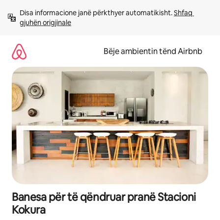
Kalo
Disa informacione janë përkthyer automatikisht. 
Shfaq 
te
gjuhën origjinale
përmbajtja
Bëje ambientin tënd Airbnb
Banesa për të qëndruar pranë Stacioni
Kokura