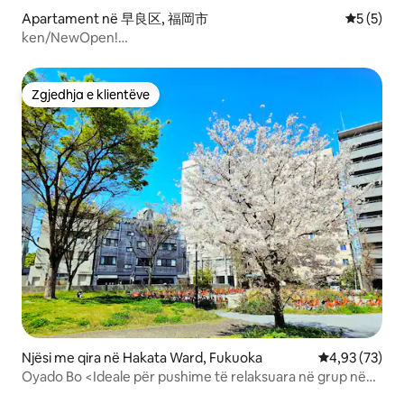
Apartament në 早良区, 福岡市
Vlerësimi
5 (5)
ken/NewOpen!
Fukuoka/Nishin/Tenjin/Hakata/Itoshima/Dazaifu/pranë
Nozaki IC/45㎡/6 persona/1 vend parkimi
Zgjedhja e klientëve
Zgjedhja e klientëve
Njësi me qira në Hakata Ward, Fukuoka
Vlerësimi mes
4,93 (73)
Oyado Bo <Ideale për pushime të relaksuara në grup në
dhoma japoneze / për udhëtime familjare dhe në grup>,