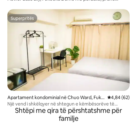
stacionit, 5 minuta me tren për në Tenjin
Superpritës
Superpritës
Apartament kondominial në Chuo Ward, Fuku
Vlerësimi mes
4,84 (62)
oka
Një vend i shkëlqyer në shtegun e këmbësorëve të
Shtëpi me qira të përshtatshme për
Tenjin.5 5
familje