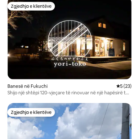
Zgjedhja e klientëve
Zgjedhja e klientëve
Banesë në Fukuchi
Vlerësimi 
5 (23)
Shijo një shtëpi 120-vjeçare të rinovuar në një hapësirë të
qetë si në shtëpi (mëngjesi i përfshirë)
Zgjedhja e klientëve
Zgjedhja e klientëve