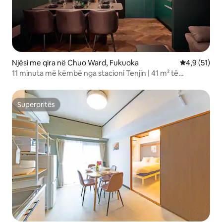
Njësi me qira në Chuo Ward, Fukuoka
Vlerësimi me
4,9 (51)
11 minuta më këmbë nga stacioni Tenjin | 41 m² të
sofistikuar | 9 kate gjithsej, 4 hapësira të dizajnuara, kati 6 |
Cilësi me ngjyrë druri dhe të bardhë.
Superpritës
Superpritës