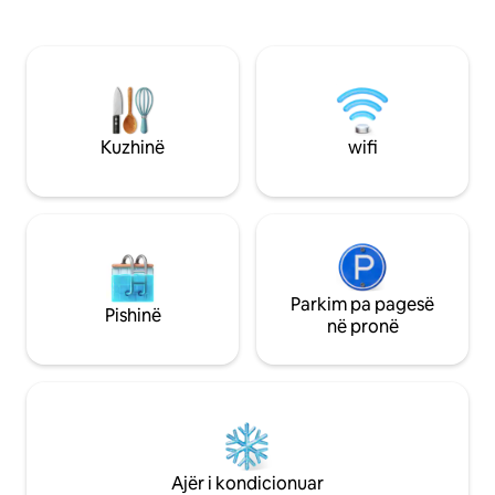
shtëpi autentike japoneze, në një
tekë. [Pajisje] Wi-Fi
akomodim të bukur me dhoma me
kondicioner, fshe
tatami dhe kopsht privat. Ka tatami, shoji
kafeje, tharëse flo
dhe një kopsht të vogël japonez, kështu
Shërbime Peshqirë
që mund të qëndroni privatisht në një
fytyre (për numrin
dhomë tradicionale japoneze ndërsa
[Kuzhina] Soba, ibr
shijoni natyrën e katër stinëve. Mund të
frigoriferi/ngrirësi
Kuzhinë
wifi
përjetoni jetën e përditshme japoneze.
mikrovala, takëmet
Në një vend 10 minuta më këmbë (3
dërrasa e prerjes,
minuta me makinë) Ka dyqanin më të
Kjo shtëpi është ha
afërt të shpejtë, supermarket dhe
Ndihu i lirë të ndih
lavanderi me monedha. Me Wi-Fi
Gjithashtu, dhoma
Kuzhinë e kompletuar, tualet në çdo kat
tretë. 5. Rreth du
Ka vend parkimi për 2 makina (Për shkak
duhani brenda. - P
se është garazh i gërmuar, ka kufizim
Parkim pa pagesë
dhomë dhe në ver
Pishinë
lartësie. Vetëm për automjete me lartësi
bishtave të cigare
në pronë
deri në 175 cm. Makinat e mëdha dhe
30 000 jen + taksa. 
makinat me lartësi të madhe nuk mund
lutem hiqi këpucët
të hyjnë. Ka një parkim me monedha 10
Nëse ka dëme ose 
minuta më këmbë) Rreth 15 minuta me
brendshme ose mob
makinë nga stacioni i Kokura-s
tarifojmë për ripar
Meqenëse mund të përdorni trenat
zëvendësimi. 7. Pa
ekspres dhe Shinkansen, është
shërbim pastrimi g
Ajër i kondicionuar
gjithashtu e lehtë të shkoni në Fukuoka,
Nëse dëshiron pas