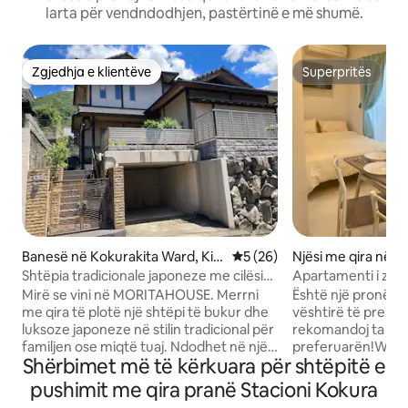
larta për vendndodhjen, pastërtinë e më shumë.
Zgjedhja e klientëve
Superpritës
Zgjedhja e klientëve
Superpritës
Banesë në Kokurakita Ward, Kit
Vlerësimi mesatar 5 nga 5, 
5 (26)
Njësi me qira në K
akyushu
Shtëpia tradicionale japoneze me cilësi
Apartamenti i z. 
të lartë Morita House. Rezervim i të
makinë nga stacio
Mirë se vini në MORITAHOUSE. Merrni
Është një pronë e 
gjithë shtëpisë për familjen ose miqtë.
më këmbë nga staci
me qira të plotë një shtëpi të bukur dhe
vështirë të prenot
Rekomandohet për qëndrime të gjata!
restorante dhe dy
luksoze japoneze në stilin tradicional për
rekomandoj ta ruas
Për vizita në shtëpi ose udhëtime në
distancë ecjeje, fam
familjen ose miqtë tuaj. Ndodhet në një
preferuarën!Wi-Fi
Kitakyushu, Kokura, Moji, Minato
Shërbimet më të kërkuara për shtëpitë e
zonë të qetë banimi në Yamanote dhe ju
kuzhine, mobilie dh
mund të përjetoni jetën e përditshme
maksimal: 4 perso
pushimit me qira pranë Stacioni Kokura
japoneze. Ju ftojmë të qëndroni në një
kryesore] 1 krevat