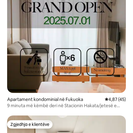
Apartament kondominial në Fukuoka
Vlerësimi mes
4,87 (45)
9 minuta më këmbë deri në Stacionin Hakata/jetesë e
përshtatshme/6 persona mund të qëndrojnë/15 minuta
nga aeroporti i Fukuoka
Zgjedhja e klientëve
Zgjedhja e klientëve