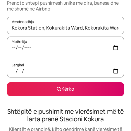
Prenoto shtëpi pushimesh unike me qira, banesa dhe
më shumë në Airbnb
Vendndodhja
Kur rezultatet të jenë të disponueshme, lëviz me butonat e shig
Mbërritja
Largimi
Kërko
Shtëpitë e pushimit me vlerësimet më të
larta pranë Stacioni Kokura
Klientët e pranojnë: këto qëndrime kanë vlerësime të