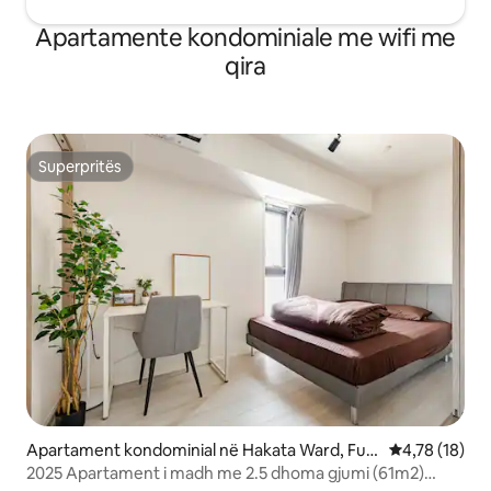
Apartamente kondominiale me wifi me
qira
Superpritës
Superpritës
Apartament kondominial në Hakata Ward, Fuk
Vlerësimi mes
4,78 (18)
uoka
2025 Apartament i madh me 2.5 dhoma gjumi (61m2)