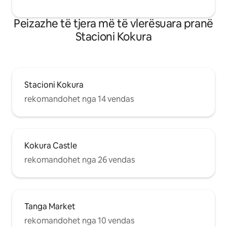
drejt Hakata, drejt portit Moji dhe drejt
qëndrim më të gjat
Shimonosekit. Rreth 45 minuta me
konsultohesh para
Peizazhe të tjera më të vlerësuara pranë
makinë nga Aeroporti Kitakyushu Është
Stacioni Kokura
një shtëpi japoneze me dizajn tradicional
dhe e pastër. Është e pajisur me gjithçka
që ju nevojitet për jetesën tuaj, kështu
që jeni të mirëpritur edhe për qëndrime
të gjata. Pres me padurim ardhjen tuaj.
Stacioni Kokura
Yoshiko
rekomandohet nga 14 vendas
Kokura Castle
rekomandohet nga 26 vendas
Tanga Market
rekomandohet nga 10 vendas