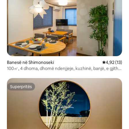
Banesë në Shimonoseki
Vlerësimi mes
4,92 (13)
100㎡, 4 dhoma, dhomë ndenjjeje, kuzhinë, banjë, e gjithë
banesa / deri në 8 persona / zona turistike
Superpritës
Superpritës