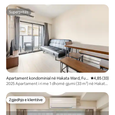
@Hakata HL8
Superpritës
Superpritës
Apartament kondominial në Hakata Ward, Fuk
Vlerësimi mes
4,85 (33)
uoka
2025 Apartament i ri me 1 dhomë gjumi (33 m²) në Hakata
HL5
Zgjedhja e klientëve
Zgjedhja e klientëve