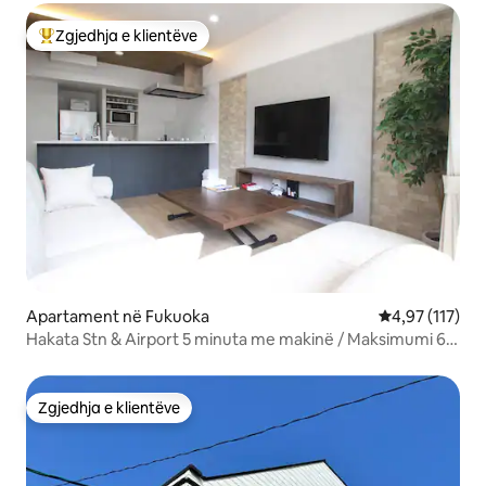
qëndrim modern japonez, dhomë me tatami në stil të
pastër japonez.
Zgjedhja e klientëve
Më të mirat e zgjedhjeve të klientëve
Apartament në Fukuoka
Vlerësimi mesa
4,97 (117)
Hakata Stn & Airport 5 minuta me makinë / Maksimumi 6
persona
Zgjedhja e klientëve
Zgjedhja e klientëve