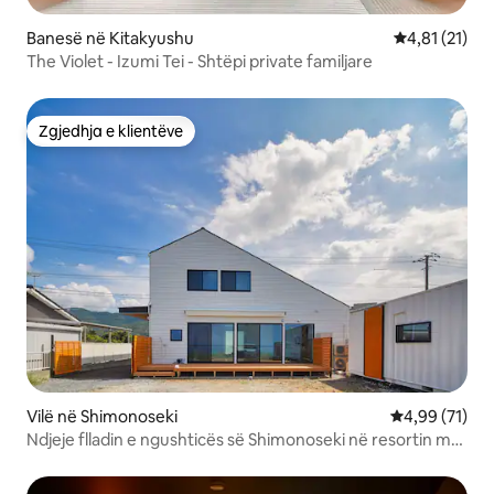
Banesë në Kitakyushu
Vlerësimi mes
4,81 (21)
The Violet - Izumi Tei - Shtëpi private familjare
Zgjedhja e klientëve
Zgjedhja e klientëve
Vilë në Shimonoseki
Vlerësimi mes
4,99 (71)
Ndjeje flladin e ngushticës së Shimonoseki në resortin më
të afërt me natyrën