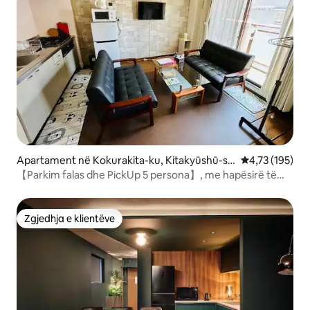
Apartament në Kokurakita-ku, Kitakyūshū-sh
Vlerësimi mesa
4,73 (195)
i
【Parkim falas dhe PickUp 5 persona】, me hapësirë të
bollshme! !
Zgjedhja e klientëve
Zgjedhja e klientëve