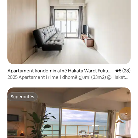
Apartament kondominial në Hakata Ward, Fukuo
Vlerësimi 
5 (28)
ka
2025 Apartament i ri me 1 dhomë gjumi (33m2) @ Hakata
HL2
Superpritës
Superpritës