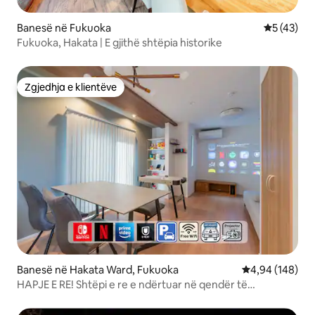
Banesë në Fukuoka
Vlerësimi 
5 (43)
Fukuoka, Hakata | E gjithë shtëpia historike
Zgjedhja e klientëve
Zgjedhja e klientëve
Banesë në Hakata Ward, Fukuoka
Vlerësimi mesa
4,94 (148)
HAPJE E RE! Shtëpi e re e ndërtuar në qendër të
Fukuokës. Vetëm një grup në ditë. Nintendo Switch2 në
dispozicion