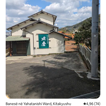
Banesë në Yahatanishi Ward, Kitakyushu
Vlerësimi mes
4,96 (74)