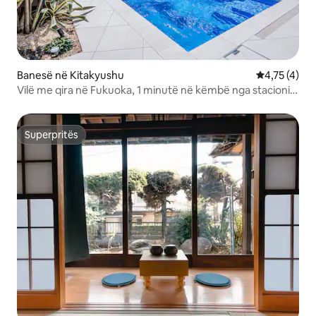
Banesë në Kitakyushu
Vlerësimi me
4,75 (4)
Vilë me qira në Fukuoka, 1 minutë në këmbë nga stacioni,
pishinë private, simulim golfi, sauna e brendshme
Superpritës
Superpritës