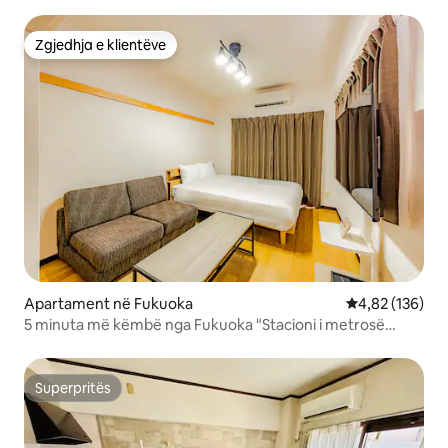
Zgjedhja e klientëve
Zgjedhja e klientëve
Apartament në Fukuoka
Vlerësimi mesa
4,82 (136)
5 minuta më këmbë nga Fukuoka "Stacioni i metrosë
Tenjin".Një dhomë e apartamentit është rimodeluar.1
krevat dopio dhe 1 divan krevat.
Superpritës
Superpritës