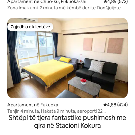
Apartament në Chūō-ku, Fukuoka-shi
Vlerësimi mesa
4,89 (572)
Zona Imaizumi. 2 minuta më këmbë deri te DonQuijote
Tenjin
Zgjedhja e klientëve
Zgjedhja e klientëve
Apartament në Fukuoka
Vlerësimi mesa
4,88 (424)
Tenjin 4 minuta, Hakata 9 minuta, aeroporti 22
Shtëpi të tjera fantastike pushimesh me
minuta/Metro stacioni 0 minuta në këmbë/Stacioni i
drejtpërdrejtë i ndërlidhur me apartamentin/Deri në 4
qira në Stacioni Kokura
persona/Popullor për fëmijët ④