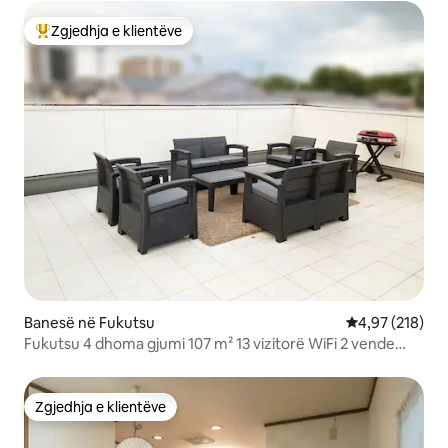
Zgjedhja e klientëve
Më të mirat e zgjedhjeve të klientëve
Banesë në Fukutsu
Vlerësimi mesa
4,97 (218)
Fukutsu 4 dhoma gjumi 107 m² 13 vizitorë WiFi 2 vende
parkimi
Zgjedhja e klientëve
Zgjedhja e klientëve