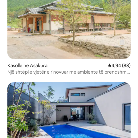
Kasolle në Asakura
Vlerësimi mes
4,94 (88)
Një shtëpi e vjetër e rinovuar me ambiente të brendshme
moderne të vendosura në natyrën e hënës së vjeshtës
me qira