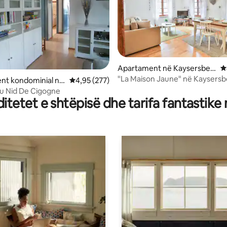
nga 5, 125 vlerësime
Apartament në Kaysersber
V
g-Vignoble
"La Maison Jaune" në Kaysers
nt kondominial në
Vlerësimi mesatar 4,95 nga 5, 277 vlerësime
4,95 (277)
Garazh
erg-Vignoble
u Nid De Cigogne
tetet e shtëpisë dhe tarifa fantastike