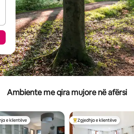
Ambiente me qira mujore në afërsi
ja e klientëve
Zgjedhja e klientëve
rat e zgjedhjeve të klientëve
Më të mirat e zgjedhjeve të kli