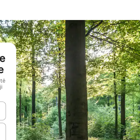
e
e
 të
ji
butonat e shigjetave lart e poshtë ose eksploro duke prekur ose duke l