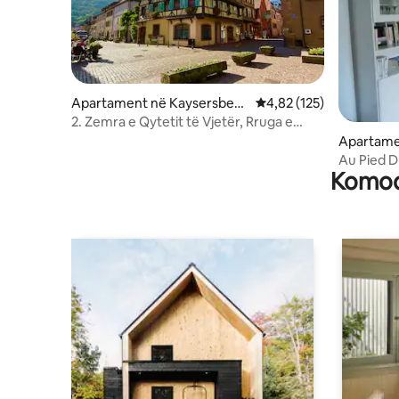
Apartament në Kaysersberg
Vlerësimi mesatar 4,82 
4,82 (125)
-Vignoble
2. Zemra e Qytetit të Vjetër, Rruga e
verës
Apartame
Kaysersb
Au Pied D
Komodi