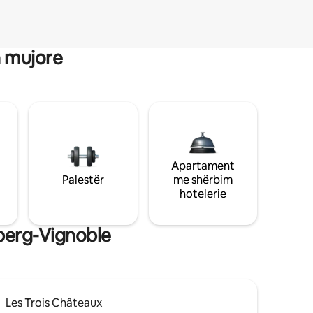
a mujore
Apartament
Palestër
me shërbim
hotelerie
sberg-Vignoble
Les Trois Châteaux