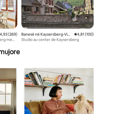
lerësimi mesatar 4,93 nga 5, 269 vlerësime
4,93 (269)
Banesë në Kaysersberg-Vig
Vlerësimi mesatar 4,81
4,81 (100)
noble
berg me
Studio au center de Kaysersberg
 mujore