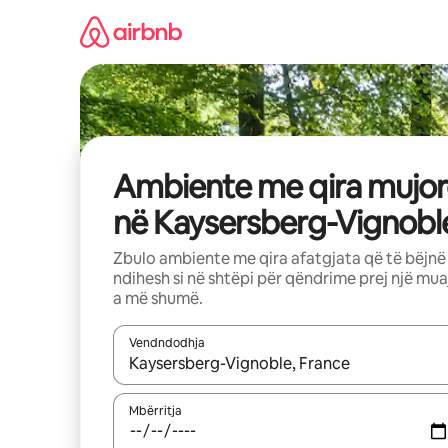
Kalo
te
përmbajtja
Ambiente me qira mujor
në Kaysersberg-Vignobl
Zbulo ambiente me qira afatgjata që të bëjnë
ndihesh si në shtëpi për qëndrime prej një mua
a më shumë.
Vendndodhja
Kur rezultatet të jenë të disponueshme, lëviz me 
Mbërritja