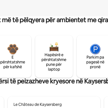
 më të pëlqyera për ambientet me qir
Hapësirë e
E
Parkim pa
përshtatshme
përshtatshme
pagesë në
pune për
për kafshë
pronë
laptop
rsi të peizazheve kryesore në Kayser
Le Château de Kaysersberg