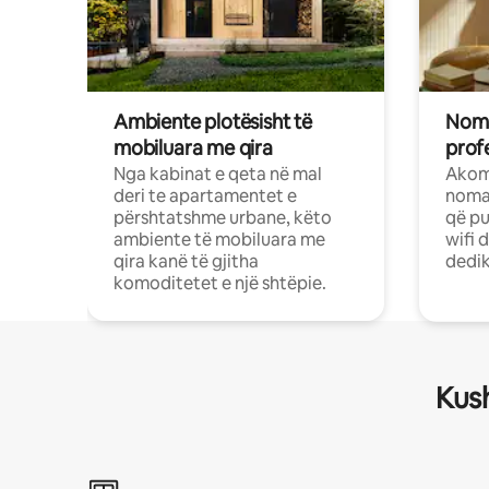
Ambiente plotësisht të
Noma
mobiluara me qira
profe
Nga kabinat e qeta në mal
Akom
deri te apartamentet e
nomad
përshtatshme urbane, këto
që pu
ambiente të mobiluara me
wifi 
qira kanë të gjitha
dedik
komoditetet e një shtëpie.
Kush