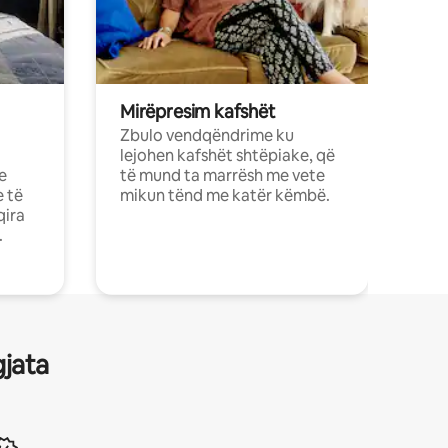
Mirëpresim kafshët
Zbulo vendqëndrime ku
lejohen kafshët shtëpiake, që
e
të mund ta marrësh me vete
e të
mikun tënd me katër këmbë.
qira
.
gjata