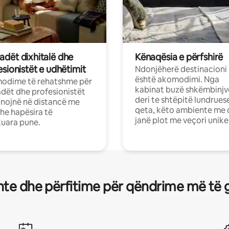
dët dixhitalë dhe
Kënaqësia e përfshirë
sionistët e udhëtimit
Ndonjëherë destinacioni
është akomodimi. Nga
odime të rehatshme për
kabinat buzë shkëmbinjv
ët dhe profesionistët
deri te shtëpitë lundrues
nojnë në distancë me
qeta, këto ambiente me 
dhe hapësira të
janë plot me veçori unike
uara pune.
te dhe përfitime për qëndrime më të 