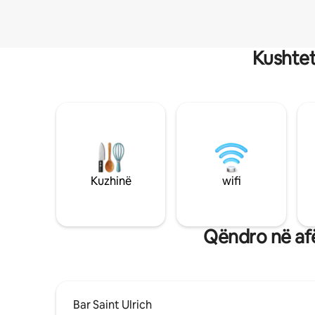
Kushtet
Kuzhinë
wifi
Qëndro në afë
Bar Saint Ulrich