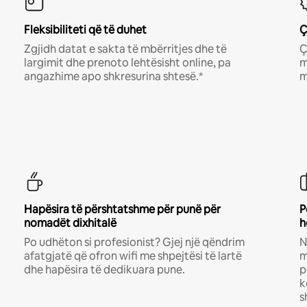
Fleksibiliteti që të duhet
Ç
Zgjidh datat e sakta të mbërritjes dhe të
Ç
largimit dhe prenoto lehtësisht online, pa
m
angazhime apo shkresurina shtesë.*
m
Hapësira të përshtatshme për punë për
P
nomadët dixhitalë
h
Po udhëton si profesionist? Gjej një qëndrim
N
afatgjatë që ofron wifi me shpejtësi të lartë
m
dhe hapësira të dedikuara pune.
p
k
s