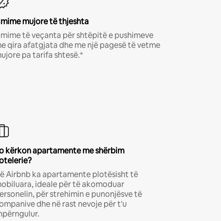
mime mujore të thjeshta
mime të veçanta për shtëpitë e pushimeve
e qira afatgjata dhe me një pagesë të vetme
ujore pa tarifa shtesë.*
o kërkon apartamente me shërbim
otelerie?
ë Airbnb ka apartamente plotësisht të
obiluara, ideale për të akomoduar
ersonelin, për strehimin e punonjësve të
ompanive dhe në rast nevoje për t'u
hpërngulur.