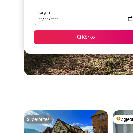
Largimi
Kërko
Superpritës
Zgjedh
Superpritës
Më të mi