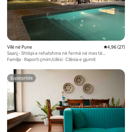
Vilë në Pune
Vlerësimi mes
4,96 (27)
Saanj - Shtëpi e rehatshme në fermë në mes të
gjelbërimit të Girivan
Familje
·
Raporti çmim/cilësi
·
Cilësia e gjumit
Superpritës
Superpritës