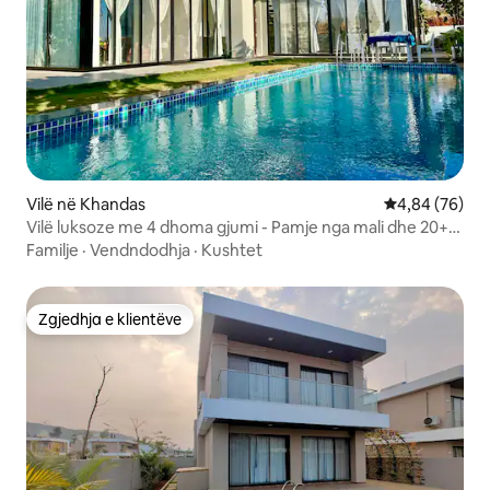
Vilë në Khandas
Vlerësimi mes
4,84 (76)
Vilë luksoze me 4 dhoma gjumi - Pamje nga mali dhe 20+
ujëvara
Familje
·
Vendndodhja
·
Kushtet
Zgjedhja e klientëve
Zgjedhja e klientëve