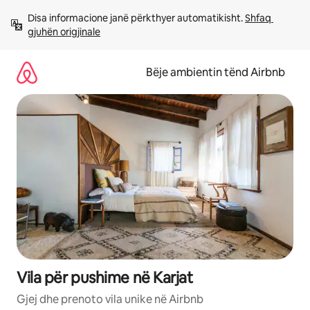
Kalo
Disa informacione janë përkthyer automatikisht. 
Shfaq 
te
gjuhën origjinale
përmbajtja
Bëje ambientin tënd Airbnb
Vila për pushime në Karjat
Gjej dhe prenoto vila unike në Airbnb