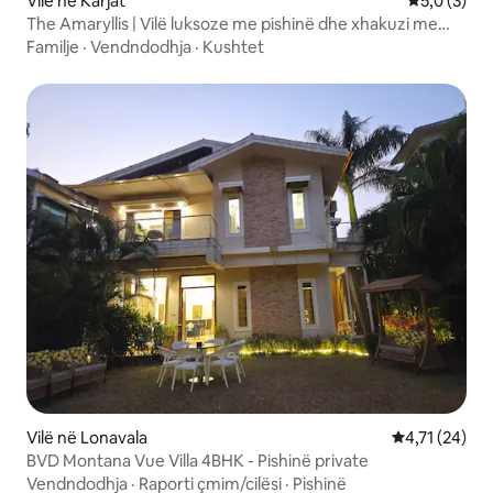
Vilë në Karjat
Vlerësimi m
5,0 (3)
The Amaryllis | Vilë luksoze me pishinë dhe xhakuzi me
ngrohje
Familje
·
Vendndodhja
·
Kushtet
Vilë në Lonavala
Vlerësimi mes
4,71 (24)
BVD Montana Vue Villa 4BHK - Pishinë private
Vendndodhja
·
Raporti çmim/cilësi
·
Pishinë