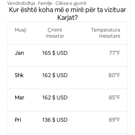
Vendndodhja
·
Familje
·
Cilësia e gjumit
Kur është koha më e mirë për ta vizituar
Karjat?
Muaji
Çmimi
Temperatura
mesatar
mesatare
Jan
165 $ USD
77°F
Shk
162 $ USD
80°F
Mar
162 $ USD
85°F
Pri
136 $ USD
89°F