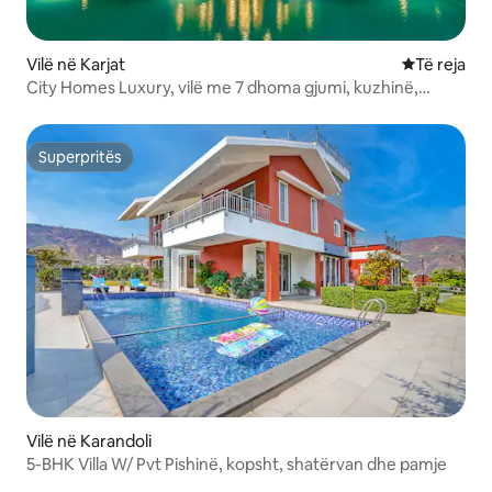
Vilë në Karjat
Vendqëndrim
Të reja
City Homes Luxury, vilë me 7 dhoma gjumi, kuzhinë,
dhomë ndenje, 7 banjo, pishinë + xhakuzi në Karjat
Superpritës
Superpritës
Vilë në Karandoli
5-BHK Villa W/ Pvt Pishinë, kopsht, shatërvan dhe pamje