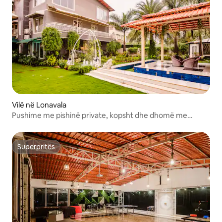
Vilë në Lonavala
Pushime me pishinë private, kopsht dhe dhomë me
xhakuzi
Superpritës
Superpritës