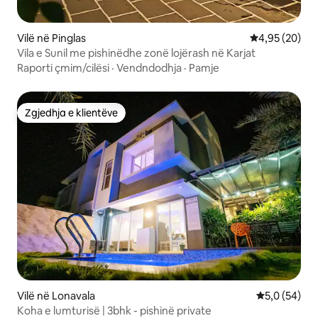
Vilë në Pinglas
Vlerësimi mes
4,95 (20)
Vila e Sunil me pishinëdhe zonë lojërash në Karjat
Raporti çmim/cilësi
·
Vendndodhja
·
Pamje
Zgjedhja e klientëve
Zgjedhja e klientëve
Vilë në Lonavala
Vlerësimi me
5,0 (54)
Koha e lumturisë | 3bhk - pishinë private