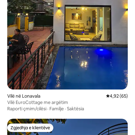
Vilë në Lonavala
Vlerësimi mes
4,92 (65)
Vilë EuroCottage me argëtim
Raporti çmim/cilësi
·
Familje
·
Saktësia
Zgjedhja e klientëve
Zgjedhja e klientëve