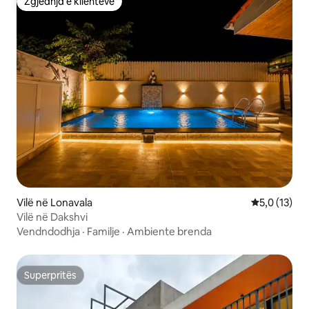
Zgjedhja e klientëve
Zgjedhja e klientëve
Vilë në Lonavala
Vlerësimi me
5,0 (13)
Vilë në Dakshvi
Vendndodhja
·
Familje
·
Ambiente brenda
Superpritës
Superpritës