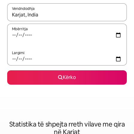
Vendndodhja
Kur rezultatet të jenë të disponueshme, lëviz me butonat e shig
Mbërritja
Largimi
Kërko
Statistika të shpejta rreth vilave me qira
në Karjat