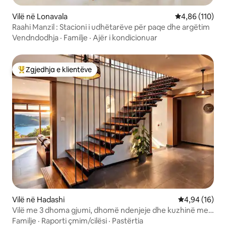
Vilë në Lonavala
Vlerësimi mesa
4,86 (110)
Raahi Manzil : Stacioni i udhëtarëve për paqe dhe argëtim
Vendndodhja
·
Familje
·
Ajër i kondicionuar
Zgjedhja e klientëve
Më të mirat e zgjedhjeve të klientëve
Vilë në Hadashi
Vlerësimi mes
4,94 (16)
Vilë me 3 dhoma gjumi, dhomë ndenjeje dhe kuzhinë me
pamje nga liqeni në Mulshi
Familje
·
Raporti çmim/cilësi
·
Pastërtia