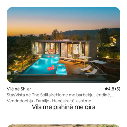
Vilë në Shilar
Vlerësimi m
4,8 (5)
StayVista në The SolitaireHome me barbekju, lëndinë,
Karjat
Vendndodhja
·
Familje
·
Hapësira të jashtme
Vila me pishinë me qira