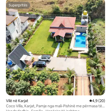
Superpritës
Superpritës
Vilë në Karjat
Vlerësimi me
4,9 (20)
Coco Villa, Karjat, Pamje nga mali-Pishinë me përmasa të
plota