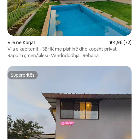
Vilë në Karjat
Vlerësimi mes
4,96 (72)
Vila e kapitenit - 3BHK me pishinë dhe kopsht privat
Raporti çmim/cilësi
·
Vendndodhja
·
Rehatia
Superpritës
Superpritës