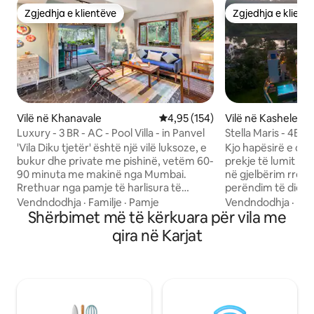
Zgjedhja e klientëve
Zgjedhja e klient
Zgjedhja e klientëve
Zgjedhja e klient
Vilë në Khanavale
Vlerësimi mesatar 4,95 nga 5, 1
4,95 (154)
Vilë në Kashele
Luxury - 3 BR - AC - Pool Villa - in Panvel
Stella Maris - 4BHK
Karjat
'Vila Diku tjetër' është një vilë luksoze, e
Kjo hapësirë e qet
bukur dhe private me pishinë, vetëm 60-
prekje të lumit 4 
90 minuta me makinë nga Mumbai.
në gjelbërim rreth,
Rrethuar nga pamje të harlisura të
perëndim të diell
gjelbra të fushave, kodrave dhe tingujve
krijuar pikturën e vet 
Vendndodhja
·
Familje
·
Pamje
Vendndodhja
·
Rap
të natyrës. Vila ka 3 dhoma gjumi AC en-
Shërbimet më të kërkuara për vila me
mburrur me një Ma
suite, një dhomë të madhe ndenjjeje AC
kafenë e mëngjesi
qira në Karjat
që hapet në një pishinë private dhe
buzë lumit për nj
kuvertë të madhe me një Bar. Kuzhina
joga në mëngjes, n
është e pajisur plotësisht ku një shef
xhiro dhe dremitje 
kuzhine mund të bëjë vakte të shijshme
kopsht për fëmijë
(* pagesë shtesë). Është miqësore me
shtëpiake për të l
kafshët shtëpiake (* tarifë shtesë).
ndenjëse për të ç