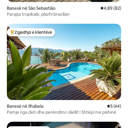
Banesë në São Sebastião
Vlerësimi mes
4,89 (82)
Parajsa tropikale, plazhi brazilian
Zgjedhja e klientëve
Më të mirat e zgjedhjeve të klientëve
Banesë në Ilhabela
Vlerësimi 
5 (44)
Pamje nga deti dhe perëndimi i diellit | Shtëpi me pishinë