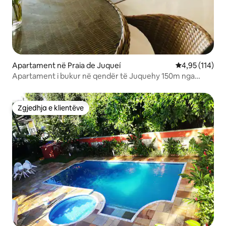
Apartament në Praia de Juqueí
Vlerësimi mesa
4,95 (114)
Apartament i bukur në qendër të Juquehy 150m nga
plazhi
Zgjedhja e klientëve
Zgjedhja e klientëve