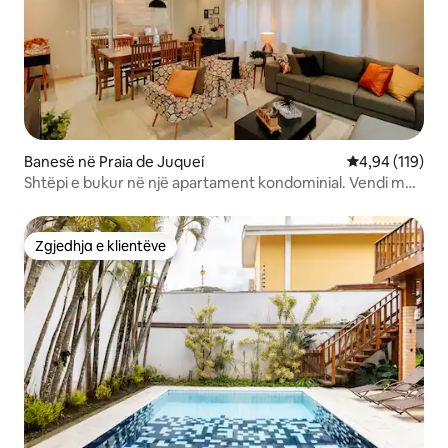
Banesë në Praia de Juqueí
Vlerësimi mesa
4,94 (119)
Shtëpi e bukur në një apartament kondominial. Vendi më i
mirë në Juquehy!
Zgjedhja e klientëve
Zgjedhja e klientëve