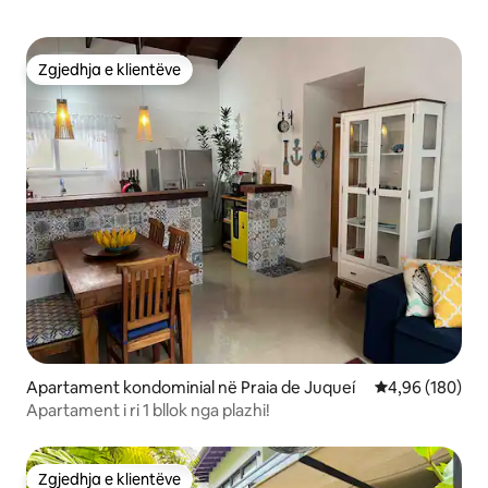
Zgjedhja e klientëve
Zgjedhja e klientëve
Apartament kondominial në Praia de Juqueí
Vlerësimi mesa
4,96 (180)
Apartament i ri 1 bllok nga plazhi!
Zgjedhja e klientëve