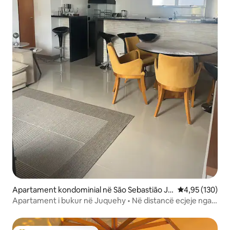
Apartament kondominial në São Sebastião Ju
Vlerësimi mesa
4,95 (130)
quehy
Apartament i bukur në Juquehy • Në distancë ecjeje nga
plazhi dhe qyteti