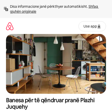
Kalo
Disa informacione janë përkthyer automatikisht. 
Shfaq 
te
gjuhën origjinale
përmbajtja
Use app
Banesa për të qëndruar pranë Plazhi
Juquehy