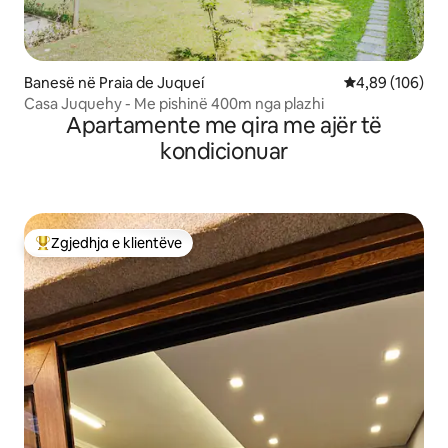
Banesë në Praia de Juqueí
Vlerësimi mesa
4,89 (106)
Casa Juquehy - Me pishinë 400m nga plazhi
Apartamente me qira me ajër të
kondicionuar
Zgjedhja e klientëve
Më të mirat e zgjedhjeve të klientëve