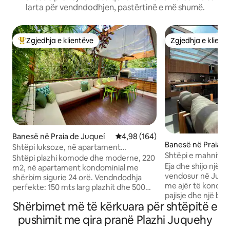
larta për vendndodhjen, pastërtinë e më shumë.
Zgjedhja e klientëve
Zgjedhja e klient
Më të mirat e zgjedhjeve të klientëve
Zgjedhja e klient
Banesë në Praia de Juqueí
Vlerësimi mesatar 4,98 nga 5, 1
4,98 (164)
Banesë në Praia d
Shtëpi luksoze, në apartament
Shtëpi e mahnits
kondominial me pishinë 150m nga plazhi
Shtëpi plazhi komode dhe moderne, 220
kondominial + pis
Eja dhe shijo një 
m2, në apartament kondominial me
vendosur në Juque
shërbim sigurie 24 orë. Vendndodhja
me ajër të kondicio
perfekte: 150 mts larg plazhit dhe 500
pajisje dhe një ba
mts në qendër të qytetit. Nuk nevojitet
Shërbimet më të kërkuara për shtëpitë e
gustator me BBQ. 
makinë! Apartamenti kondominial ofron
një xhakuzi private
shërbim plazhi falas dhe ka një pishinë
pushimit me qira pranë Plazhi Juquehy
300megas wifi dhe
me ngrohje.. 4 dhoma ensuite (secila me