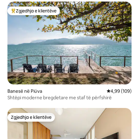
Zgjedhja e klientëve
Më të mirat e zgjedhjeve të klientëve
Banesë në Piúva
Vlerësimi mesa
4,99 (109)
Shtëpi moderne bregdetare me staf të përfshirë
Zgjedhja e klientëve
Zgjedhja e klientëve