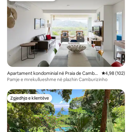
Apartament kondominial në Praia de Cambur
Vlerësimi mesa
4,98 (102)
i
Pamje e mrekullueshme në plazhin Camburizinho
Zgjedhja e klientëve
Zgjedhja e klientëve