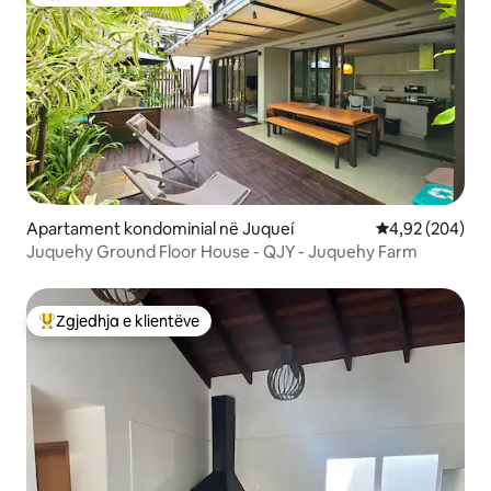
Zgjedhja e klientëve
Apartament kondominial në Juqueí
Vlerësimi mesa
4,92 (204)
Juquehy Ground Floor House - QJY - Juquehy Farm
Zgjedhja e klientëve
Më të mirat e zgjedhjeve të klientëve