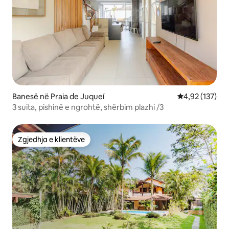
Banesë në Praia de Juqueí
Vlerësimi mesa
4,92 (137)
3 suita, pishinë e ngrohtë, shërbim plazhi /3
Zgjedhja e klientëve
Zgjedhja e klientëve