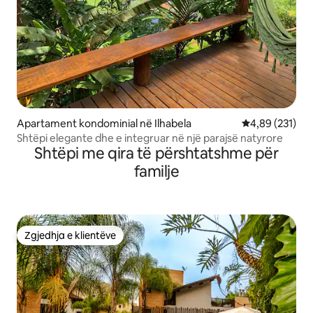
Apartament kondominial në Ilhabela
Vlerësimi mesa
4,89 (231)
Shtëpi elegante dhe e integruar në një parajsë natyrore
Shtëpi me qira të përshtatshme për
familje
Zgjedhja e klientëve
Zgjedhja e klientëve