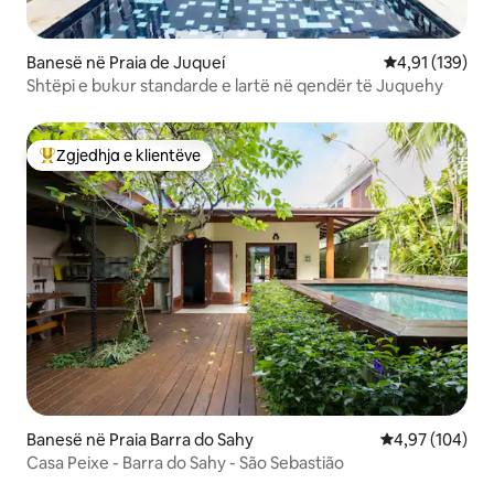
Banesë në Praia de Juqueí
Vlerësimi mesa
4,91 (139)
Shtëpi e bukur standarde e lartë në qendër të Juquehy
Zgjedhja e klientëve
Më të mirat e zgjedhjeve të klientëve
Banesë në Praia Barra do Sahy
Vlerësimi mesa
4,97 (104)
Casa Peixe - Barra do Sahy - São Sebastião