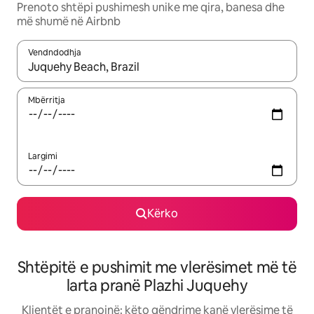
Prenoto shtëpi pushimesh unike me qira, banesa dhe
më shumë në Airbnb
Vendndodhja
Kur rezultatet të jenë të disponueshme, lëviz me butonat e shig
Mbërritja
Largimi
Kërko
Shtëpitë e pushimit me vlerësimet më të
larta pranë Plazhi Juquehy
Klientët e pranojnë: këto qëndrime kanë vlerësime të