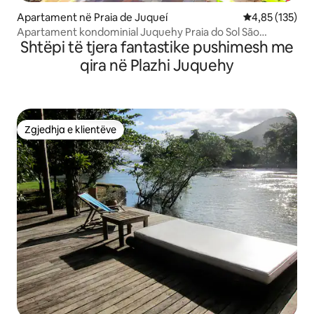
Apartament në Praia de Juqueí
Vlerësimi mesa
4,85 (135)
Apartament kondominial Juquehy Praia do Sol São
Shtëpi të tjera fantastike pushimesh me
Sebastião
qira në Plazhi Juquehy
Zgjedhja e klientëve
Zgjedhja e klientëve