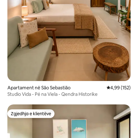
Apartament në São Sebastião
Vlerësimi mesa
4,99 (152)
Studio Vida - Pé na Viela - Qendra Historike
Zgjedhja e klientëve
Zgjedhja e klientëve