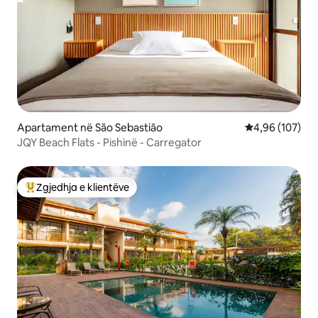
Apartament në São Sebastião
Vlerësimi mesa
4,96 (107)
JQY Beach Flats - Pishinë - Carregator
Zgjedhja e klientëve
Më të mirat e zgjedhjeve të klientëve