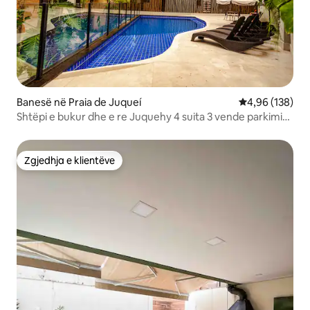
Banesë në Praia de Juqueí
Vlerësimi mesa
4,96 (138)
Shtëpi e bukur dhe e re Juquehy 4 suita 3 vende parkimi
Kondominium
Zgjedhja e klientëve
Zgjedhja e klientëve