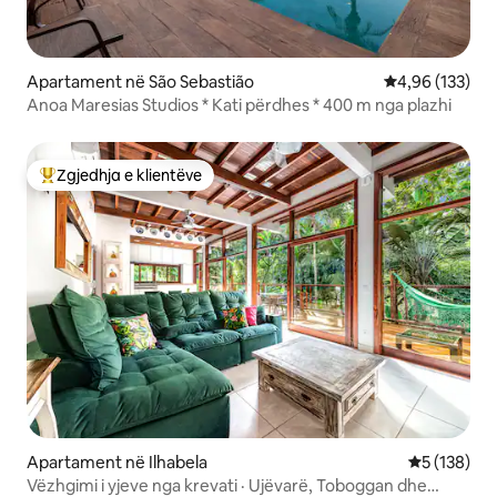
Apartament në São Sebastião
Vlerësimi mesa
4,96 (133)
Anoa Maresias Studios * Kati përdhes * 400 m nga plazhi
Zgjedhja e klientëve
Më të mirat e zgjedhjeve të klientëve
Apartament në Ilhabela
Vlerësimi m
5 (138)
Vëzhgimi i yjeve nga krevati · Ujëvarë, Toboggan dhe