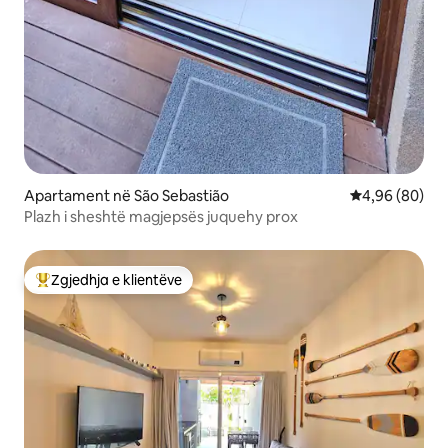
Apartament në São Sebastião
Vlerësimi mes
4,96 (80)
Plazh i sheshtë magjepsës juquehy prox
Zgjedhja e klientëve
Më të mirat e zgjedhjeve të klientëve