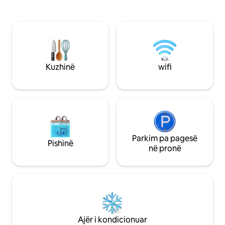
për orendi shtëpi
banjën e vet), dy tarraca private me
janë të mirëseard
pamje të bukur, kuzhinë e hapur,
tonë!!! Apartamen
kuvertë e mahnitshme me skarë në
mbyllur me portier
natyrë të rrethuar me bimësi vendase.
sauna dhe dhomë l
Të gjitha dhomat kanë ajër të
parkimi në garazh
kondicionuar, duke përfshirë dhomën e
plazhi dhe ka 3 bl
ndenjjes dhe të ngrënies. Internet me
Kuzhinë
wifi
farmaci, treg dhe t
shpejtësi të lartë i disponueshëm.
Parkim pa pagesë
Pishinë
në pronë
Ajër i kondicionuar