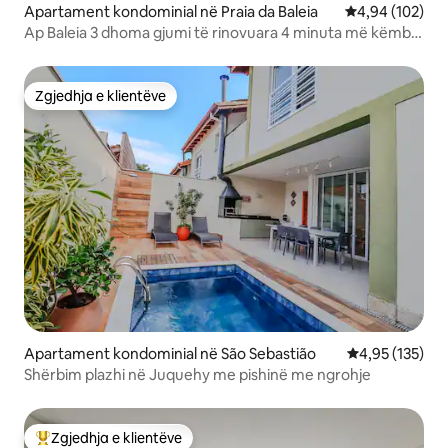
Apartament kondominial në Praia da Baleia
Vlerësimi mesa
4,94 (102)
Ap Baleia 3 dhoma gjumi të rinovuara 4 minuta më këmbë
deri në pishinën e plazhit
Zgjedhja e klientëve
Zgjedhja e klientëve
Apartament kondominial në São Sebastião
Vlerësimi mesa
4,95 (135)
Shërbim plazhi në Juquehy me pishinë me ngrohje
Zgjedhja e klientëve
Më të mirat e zgjedhjeve të klientëve