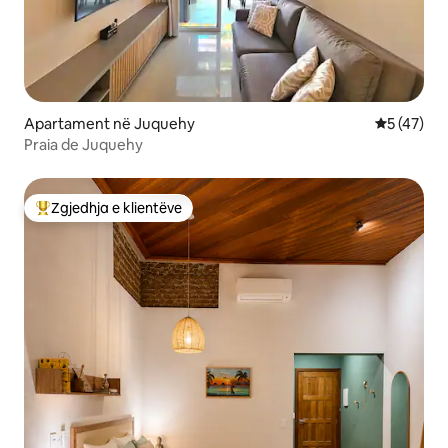
Apartament në Juquehy
Vlerësimi 
5 (47)
Praia de Juquehy
Zgjedhja e klientëve
Më të mirat e zgjedhjeve të klientëve