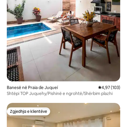
Banesë në Praia de Juqueí
Vlerësimi mesa
4,97 (103)
Shtëpi TOP Juquehy/Pishinë e ngrohtë/Shërbim plazhi
Zgjedhja e klientëve
Zgjedhja e klientëve