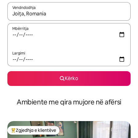
Vendndodhja
Kur rezultatet të jenë të disponueshme, lëviz me butonat e shig
Mbërritja
Largimi
Kërko
Ambiente me qira mujore në afërsi
Zgjedhja e klientëve
Më të mirat e zgjedhjeve të klientëve