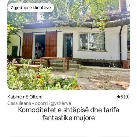
Zgjedhja e klientëve
Zgjedhja e klientëve
Kabinë në Olteni
Vlerësimi
5 (9)
Casa Ileana - oborri i gjyshërve
Komoditetet e shtëpisë dhe tarifa
fantastike mujore