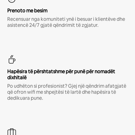
Prenoto me besim
Recensuar nga komuniteti ynë i besuar i klientëve dhe
asistencë 24/7 gjatë qëndrimit të zgjatur.
Hapësira të përshtatshme për punë për nomadët
dixhitalë
Po udhëton si profesionist? Gjej një qëndrim afatgjatë
që ofron wifi me shpejtësi të lartë dhe hapësira të
dedikuara pune.