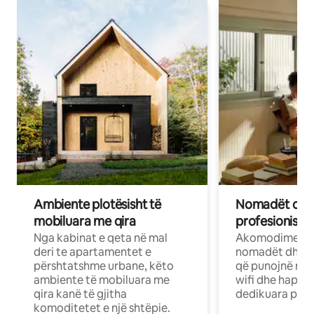
Ambiente plotësisht të
Nomadët dixh
mobiluara me qira
profesionistët
Nga kabinat e qeta në mal
Akomodime të 
deri te apartamentet e
nomadët dhe pr
përshtatshme urbane, këto
që punojnë në 
ambiente të mobiluara me
wifi dhe hapësi
qira kanë të gjitha
dedikuara pune
komoditetet e një shtëpie.