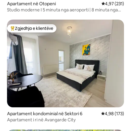
Apartament në Otopeni
Vlerësimi mesa
4,97 (231)
Studio moderne I 5 minuta nga aeroporti | 8 minuta nga
spa termale
Zgjedhja e klientëve
Më të mirat e zgjedhjeve të klientëve
Apartament kondominial në Sektori 6
Vlerësimi mesa
4,98 (173)
Apartament i ri në Avangarde City