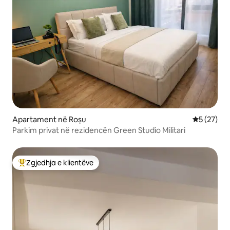
Apartament në Roșu
Vlerësimi 
5 (27)
Parkim privat në rezidencën Green Studio Militari
Zgjedhja e klientëve
Më të mirat e zgjedhjeve të klientëve