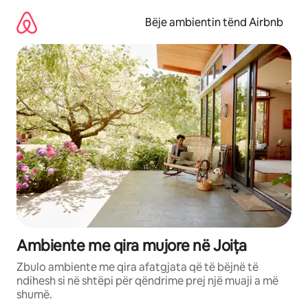
Kalo
te
Bëje ambientin tënd Airbnb
përmbajtja
Ambiente me qira mujore në Joița
Zbulo ambiente me qira afatgjata që të bëjnë të
ndihesh si në shtëpi për qëndrime prej një muaji a më
shumë.