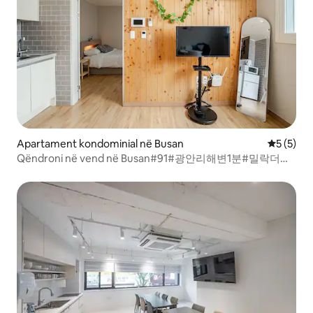
Apartament kondominial në Busan
Vlerësimi
5 (5)
Qëndroni në vend në Busan#91#광안리해변1분#밀락더마
켓5분#톤쇼우1분#무료짐보관