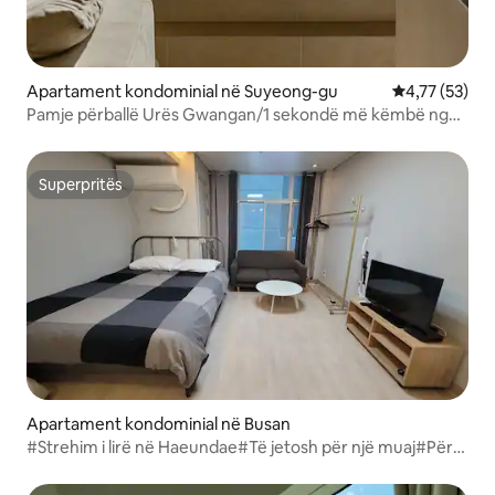
Apartament kondominial në Suyeong-gu
Vlerësimi mes
4,77 (53)
Pamje përballë Urës Gwangan/1 sekondë më këmbë nga
Gwangan/3 dhoma akomodim i madh "Qëndroni,
Goznest"
Superpritës
Superpritës
Apartament kondominial në Busan
#Strehim i lirë në Haeundae#Të jetosh për një muaj#Për
qëndrim afatgjatë#Udhëtim biznesi#Praktikë#Nomad
dixhital