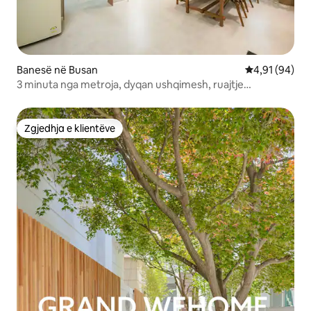
Banesë në Busan
Vlerësimi mes
4,91 (94)
3 minuta nga metroja, dyqan ushqimesh, ruajtje
bagazhesh
Zgjedhja e klientëve
Zgjedhja e klientëve