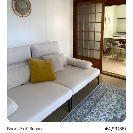
Banesë në Busan
Vlerësimi mes
4,93 (85)