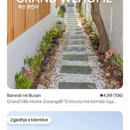
Banesë në Busan
Vlerësimi mesa
4,99 (106)
Grand Ville Home Gwangalli *3 minuta më këmbë nga
stacioni i metrosë* Kopsht pyjor pranë detit* * Shtroja
hoteli * të qeta Netflix * Pranë vendit të famshëm të luleve
të qershisë
Zgjedhja e klientëve
Zgjedhja e klientëve