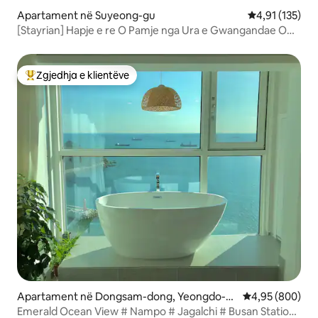
Apartament në Suyeong-gu
Vlerësimi mesa
4,91 (135)
[Stayrian] Hapje e re O Pamje nga Ura e Gwangandae O
Pamje panoramike nga oqeani O Vaskë me ujë të ngrohtë
O Akomodim i ligjshëm O Netflix O Dezinfektim i Sesco
Zgjedhja e klientëve
Më të mirat e zgjedhjeve të klientëve
Apartament në Dongsam-dong, Yeongdo-g
Vlerësimi mesat
4,95 (800)
u
Emerald Ocean View # Nampo # Jagalchi # Busan Station