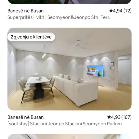
Banesë në Busan
Vlerësimi mes
4,94 (72)
Superpritësi i vitit | Seomyeon&Jeonpo Stn, Terr.
Zgjedhja e klientëve
Zgjedhja e klientëve
Banesë në Busan
Vlerësimi mesa
4,93 (167)
[soul stay] Stacioni Jeonpo Stacioni Seomyeon Parkim
falas Ashensor 12 persona Magazinim bagazhesh