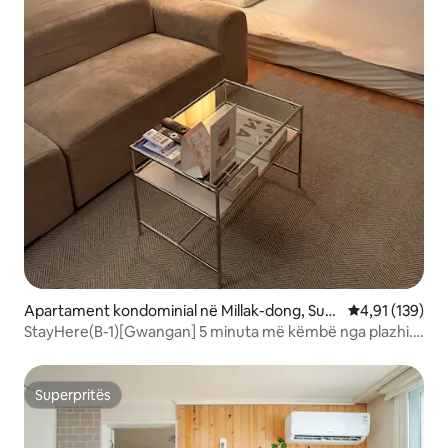
Apartament kondominial në Millak-dong, Suy
Vlerësimi mesa
4,91 (139)
eong-gu
StayHere(B-1)[Gwangan] 5 minuta më këmbë nga plazhi.
Parkim falas
Superpritës
Superpritës