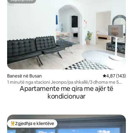
Superpritës
Banesë në Busan
Vlerësimi mesa
4,87 (143)
1 minutë nga stacioni Jeonpo/pa shkallë/3 dhoma me 5
Apartamente me qira me ajër të
krevate/10 persona/përdorim i pavarur/pa parkim
kondicionuar
Zgjedhja e klientëve
Më të mirat e zgjedhjeve të klientëve