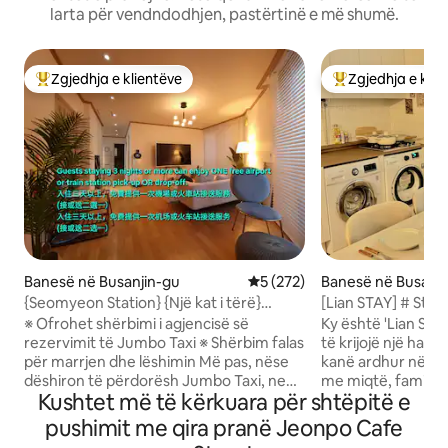
larta për vendndodhjen, pastërtinë e më shumë.
Zgjedhja e klientëve
Zgjedhja e klie
Më të mirat e zgjedhjeve të klientëve
Më të mirat e zgj
Banesë në Busanjin-gu
Vlerësimi mesatar 5 nga 5, 2
5 (272)
Banesë në Busan
{Seomyeon Station} {Një kat i tërë}
[Lian STAY] # Stre
Ashensor#2 minuta nga Seomyeon
Jeonpo # Oborr në 
※ Ofrohet shërbimi i agjencisë së
Ky është 'Lian Sta
Station, 8 minuta nga rruga e kafeneve
katin 1 X # 3 kond
rezervimit të Jumbo Taxi ※ Shërbim falas
të krijojë një hapë
Jeonpo#3 net ose më shumë: 1 falas
krevate dopio "q
për marrjen dhe lëshimin Më pas, nëse
kanë ardhur në nj
gjatë marrjes dhe lënies
Jeonpo
dëshiron të përdorësh Jumbo Taxi, ne
me miqtë, familjen
Kushtet më të kërkuara për shtëpitë e
do të ofrojmë një shërbim rezervimi në
Koha e kaluar në 
emrin tënd. Ne do të të ofrojmë një
përgatit me kujdes Shpresoj të jesh
pushimit me qira pranë Jeonpo Cafe
çmim më të ulët se Cluck. Ka disa
lumtur💛 10 minuta më këmbë ♥ nga