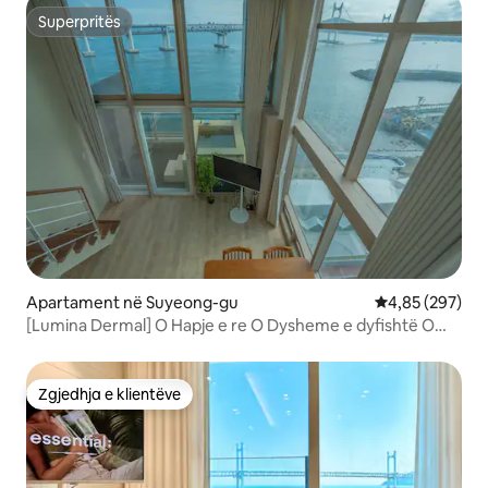
Superpritës
Superpritës
Apartament në Suyeong-gu
Vlerësimi mesa
4,85 (297)
[Lumina Dermal] O Hapje e re O Dysheme e dyfishtë O
Ngadalë O Pamje nga oqeani O Tarracë e hapur O Ura
Gwangang O Gwangalli O
Zgjedhja e klientëve
Zgjedhja e klientëve