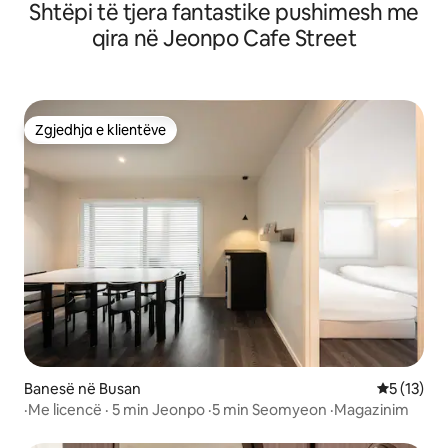
Shtëpi të tjera fantastike pushimesh me
# Yeongdo # Taejongdae # White Fox Culture Village #
Songdo Cable Car
qira në Jeonpo Cafe Street
Zgjedhja e klientëve
Zgjedhja e klientëve
Banesë në Busan
Vlerësimi 
5 (13)
·Me licencë · 5 min Jeonpo ·5 min Seomyeon ·Magazinim