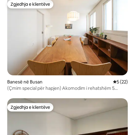
Zgjedhja e klientëve
Zgjedhja e klientëve
Banesë në Busan
Vlerësimi 
5 (22)
(Çmim special për hapjen) Akomodim i rehatshëm 5
minuta më këmbë nga Seomyeon/3 dhoma·deri në 6
persona·dhomë ndenje e madhe/ajistei/magazinim falas i
bagazheve
Zgjedhja e klientëve
Zgjedhja e klientëve