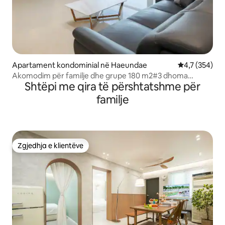
Apartament kondominial në Haeundae
Vlerësimi mes
4,7 (354)
Akomodim për familje dhe grupe 180 m2#3 dhoma
Shtëpi me qira të përshtatshme për
gjumi#mundësi gatimi#me pamje nga deti#10 sekonda
deri në plazh#qëndrim afatgjatë#pushim shërues#DL3
familje
Zgjedhja e klientëve
Zgjedhja e klientëve