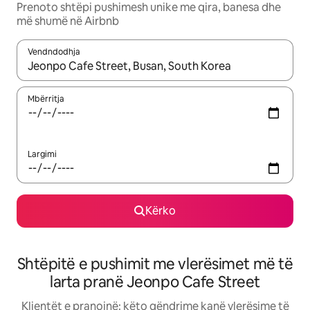
Prenoto shtëpi pushimesh unike me qira, banesa dhe
më shumë në Airbnb
Vendndodhja
Kur rezultatet të jenë të disponueshme, lëviz me butonat e shig
Mbërritja
Largimi
Kërko
Shtëpitë e pushimit me vlerësimet më të
larta pranë Jeonpo Cafe Street
Klientët e pranojnë: këto qëndrime kanë vlerësime të