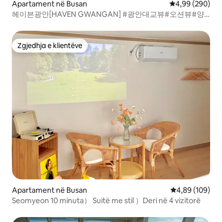
Apartament në Busan
Vlerësimi mesat
4,99 (290)
헤이븐광안[HAVEN GWANGAN] #광안대교뷰#오션뷰#양
면창#투룸5명#전기매트#주차무료
Zgjedhja e klientëve
Zgjedhja e klientëve
Apartament në Busan
Vlerësimi mesa
4,89 (109)
Seomyeon 10 minuta） Suitë me stil ）Deri në 4 vizitorë