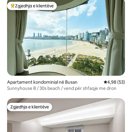
Zgjedhja e klientëve
Më të mirat e zgjedhjeve të klientëve
Apartament kondominial në Busan
Vlerësimi mes
4,98 (53)
Sunnyhouse B / 30s beach / vend për shfaqje me dron
Zgjedhja e klientëve
Zgjedhja e klientëve