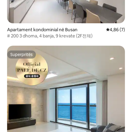
Apartament kondominial në Busan
Vlerësimi me
4,86 (7)
# 200 3 dhoma, 4 banja, 9 krevate (2F전체)
Superpritës
Superpritës