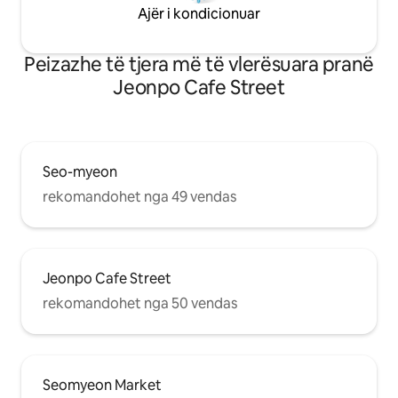
Ajër i kondicionuar
minutëshe. Gjithashtu, rruga Jeonpo
të ligjshme ^ ^
Cafe dhe ushqimet e shijshme janë
shumë afër, kështu që patjetër mund të
Peizazhe të tjera më të vlerësuara pranë
shijosh Busanin.
Jeonpo Cafe Street
Seo-myeon
rekomandohet nga 49 vendas
Jeonpo Cafe Street
rekomandohet nga 50 vendas
Seomyeon Market