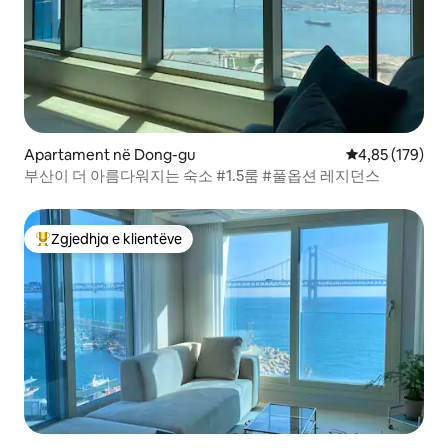
Apartament në Dong-gu
Vlerësimi mesa
4,85 (179)
부산이 더 아름다워지는 숙소 #1.5룸 #풀옵션 레지던스
Zgjedhja e klientëve
Më të mirat e zgjedhjeve të klientëve