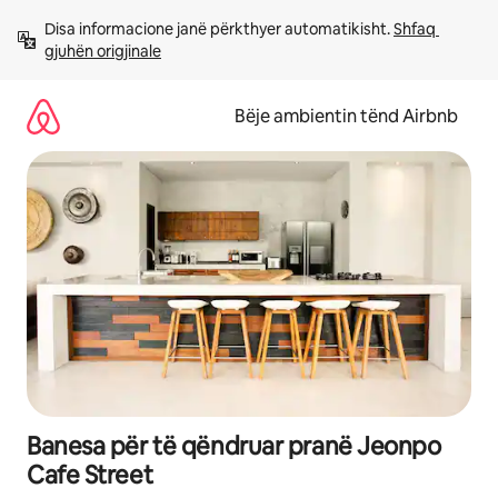
Kalo
Disa informacione janë përkthyer automatikisht. 
Shfaq 
te
gjuhën origjinale
përmbajtja
Bëje ambientin tënd Airbnb
Banesa për të qëndruar pranë Jeonpo
Cafe Street