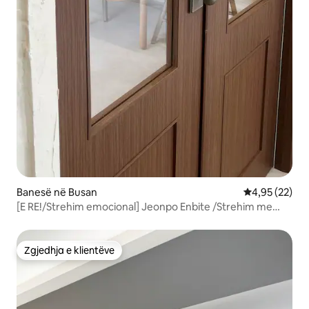
Banesë në Busan
Vlerësimi mes
4,95 (22)
[E RE!/Strehim emocional] Jeonpo Enbite /Strehim me
ndjesi evropiane/ Seomyeon. Jeonpo /Standby
Me/Strehim emocional në Busan
Zgjedhja e klientëve
Zgjedhja e klientëve