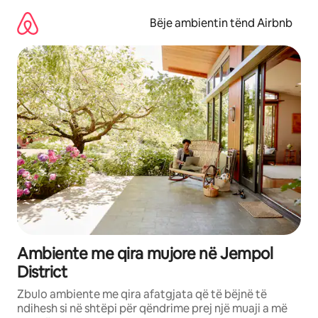
Kalo
te
Bëje ambientin tënd Airbnb
përmbajtja
Ambiente me qira mujore në Jempol
District
Zbulo ambiente me qira afatgjata që të bëjnë të
ndihesh si në shtëpi për qëndrime prej një muaji a më