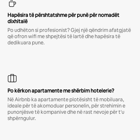
Hapësira të përshtatshme për punë për nomadët
dixhitalë
Po udhëton si profesionist? Gjej një qëndrim afatgjatë
që ofron wifi me shpejtësi të lartë dhe hapësira të
dedikuara pune.
Po kërkon apartamente me shërbim hotelerie?
Në Airbnb ka apartamente plotësisht të mobiluara,
ideale për të akomoduar personelin, për strehimin e
punonjësve të kompanive dhe në rast nevoje për t'u
shpërngulur.