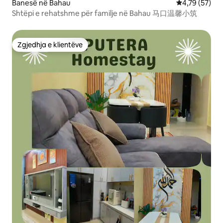
Banesë në Bahau
Vlerësimi mes
4,79 (57)
Shtëpi e rehatshme për familje në Bahau 马口温馨小筑
Zgjedhja e klientëve
Zgjedhja e klientëve