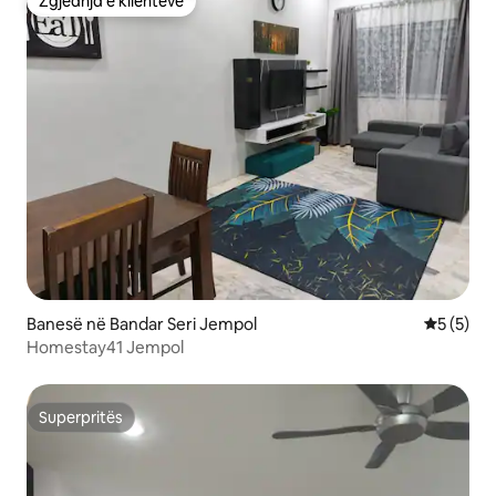
Zgjedhja e klientëve
Zgjedhja e klientëve
Banesë në Bandar Seri Jempol
Vlerësimi
5 (5)
Homestay41 Jempol
Superpritës
Superpritës