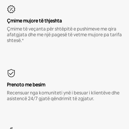
Çmime mujore të thjeshta
Çmime të veçanta për shtëpitë e pushimeve me qira
afatgjata dhe me një pagesë të vetme mujore pa tarifa
shtesë.*
Prenoto me besim
Recensuar nga komuniteti ynë i besuar i klientëve dhe
asistencë 24/7 gjatë qëndrimit të zgjatur.