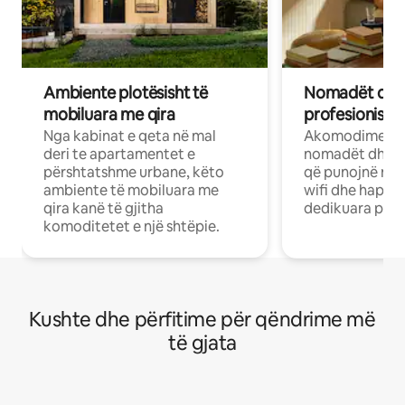
Ambiente plotësisht të
Nomadët dixh
mobiluara me qira
profesionistët
Nga kabinat e qeta në mal
Akomodime të 
deri te apartamentet e
nomadët dhe pr
përshtatshme urbane, këto
që punojnë në 
ambiente të mobiluara me
wifi dhe hapësi
qira kanë të gjitha
dedikuara pune
komoditetet e një shtëpie.
Kushte dhe përfitime për qëndrime më
të gjata