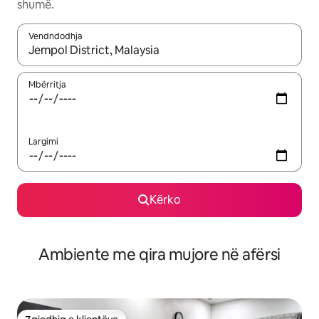
shumë.
Vendndodhja
Kur rezultatet të jenë të disponueshme, lëviz me butonat e shig
Mbërritja
Largimi
Kërko
Ambiente me qira mujore në afërsi