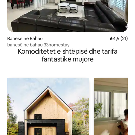
Banesë në Bahau
Vlerësimi me
4,9 (21)
banesë në bahau 33homestay
Komoditetet e shtëpisë dhe tarifa
fantastike mujore