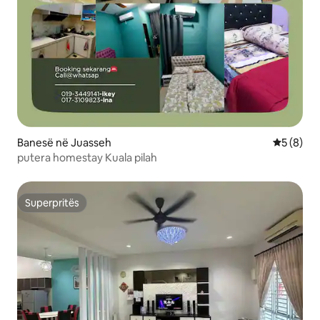
Banesë në Juasseh
Vlerësimi
5 (8)
putera homestay Kuala pilah
Superpritës
Superpritës