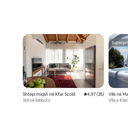
nga Galilea
gjumi!
Superpri
Superpri
Shtëpi miqsh në Kfar Szold
Vlerësimi mesatar 4,97
4,97 (35)
Vilë në M
Stil në kibbutz
Vila e Klar