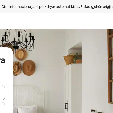
Disa informacione janë përkthyer automatikisht. 
Shfaq gjuhën origjin
ra
butonat e shigjetave lart e poshtë ose eksploro duke prekur ose duke l