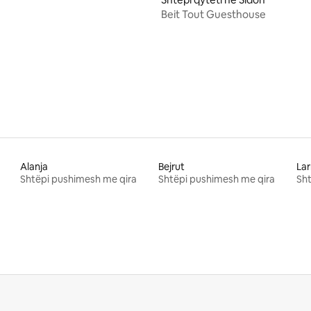
Beit Tout Guesthouse
Alanja
Bejrut
La
Shtëpi pushimesh me qira
Shtëpi pushimesh me qira
Sht