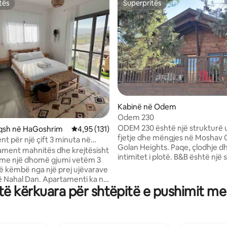
tës
Superpritës
tës
Superpritës
 nga 5, 63 vlerësime
Kabinë në Odem
Odem 230
ODEM 230 është një strukturë 
iqsh në HaGoshrim
Vlerësimi mesatar 4,95 nga 5, 131 vlerësime
4,95 (131)
fjetje dhe mëngjes në Moshav
t për një çift 3 minuta në
Golan Heights. Paqe, çlodhje d
a lumi
ament mahnitës dhe krejtësisht
intimitet i plotë. B&B është një
 me një dhomë gjumi vetëm 3
e vetme me fjetje dhe mëngjes
 këmbë nga një prej ujëvarave
kompleks prej rreth gjysmë he
ë Nahal Dan. Apartamenti ka një
një vaskë me hidromasazh luks
ë kërkuara për shtëpitë e pushimit me
 pajisur që përfshin një
madhe dhe e përkëdhelur që të
, mikrovalë, sobë, ibrik elektrik,
verandën e jashtme. Ambient
he më shumë Ajër i
barbekju me gaz dhe ambiente p
ar, tualet+dush, artikuj tualeti
ulur, në oborrin e pasmë të Zim