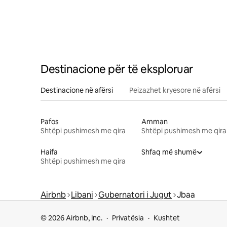
Destinacione për të eksploruar
Destinacione në afërsi
Peizazhet kryesore në afërsi
Pafos
Amman
Shtëpi pushimesh me qira
Shtëpi pushimesh me qira
Haifa
Shfaq më shumë
Shtëpi pushimesh me qira
Airbnb
Libani
Gubernatori i Jugut
Jbaa
© 2026 Airbnb, Inc.
Privatësia
Kushtet