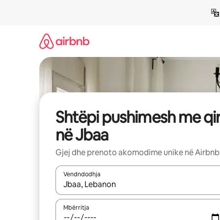
Kalo
te
përmbajtja
Shtëpi pushimesh me qi
në Jbaa
Gjej dhe prenoto akomodime unike në Airbnb
Vendndodhja
Kur rezultatet të jenë të disponueshme, lëviz me 
Mbërritja