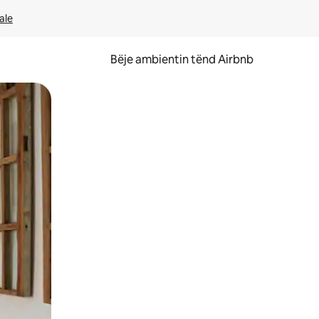
ale
Bëje ambientin tënd Airbnb
ëvizur ekranin.