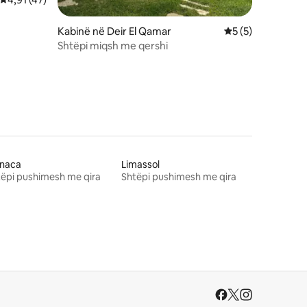
Kabinë në Deir El Qamar
Vlerësimi mesatar
5 (5)
Shtëpi miqsh me qershi
rnaca
Limassol
ëpi pushimesh me qira
Shtëpi pushimesh me qira