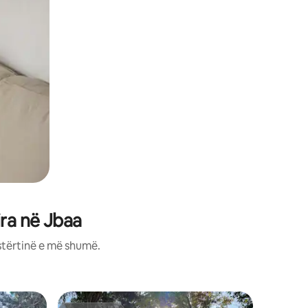
ra në Jbaa
stërtinë e më shumë.
Shtëpi mi