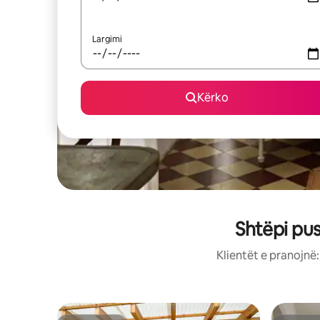
Largimi
Kërko
Shtëpi pu
Klientët e pranojnë