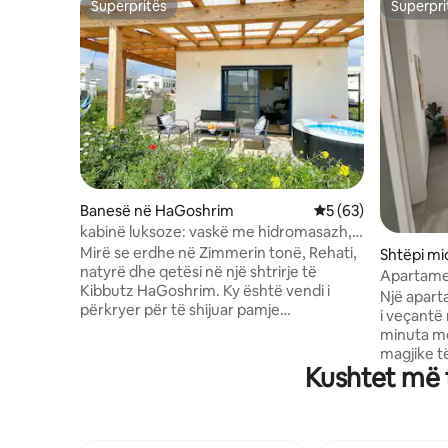
Superpritës
Superpri
Superpritës
Superpri
Banesë në HaGoshrim
Vlerësimi mesatar 5
5 (63)
kabinë luksoze: vaskë me hidromasazh,
natyrë dhe rehati
Mirë se erdhe në Zimmerin tonë, Rehati,
Shtëpi m
natyrë dhe qetësi në një shtrirje të
Apartamen
Kibbutz HaGoshrim. Ky është vendi i
këmbë ng
Një apart
përkryer për të shijuar pamje
i veçantë
spektakolare dhe një atmosferë të
minuta më
ngrohtë dhe mikpritëse. Një njësi
magjike t
akomodimi rurale (50 metra katrorë) 2
Kushtet më t
kuzhinë të
minuta më këmbë nga Nahal Koren në
frigorifer
kibbutz. Një oborr me një vaskë me
ekspres d
hidromasazh relaksuese dhe një pamje
kondicionu
të mahnitshme të maleve Naftali Dhomë