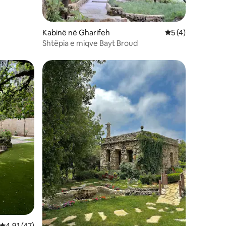
Kabinë në Gharifeh
Vlerësimi mesatar
5 (4)
Shtëpia e miqve Bayt Broud
Vlerësimi mesatar 4,91 nga 5, 47 vlerësime
4,91 (47)