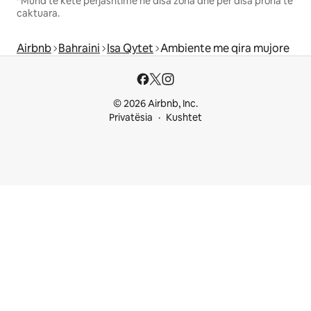
*Mund të ketë përjashtime në disa zona dhe për disa prona të
caktuara.
Airbnb
Bahraini
Isa Qytet
Ambiente me qira mujore
© 2026 Airbnb, Inc.
Privatësia
Kushtet