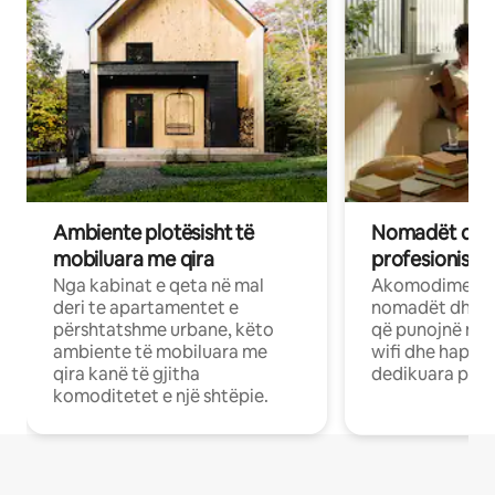
Ambiente plotësisht të
Nomadët dixh
mobiluara me qira
profesionistët
Nga kabinat e qeta në mal
Akomodime të 
deri te apartamentet e
nomadët dhe pr
përshtatshme urbane, këto
që punojnë në 
ambiente të mobiluara me
wifi dhe hapësi
qira kanë të gjitha
dedikuara pune
komoditetet e një shtëpie.