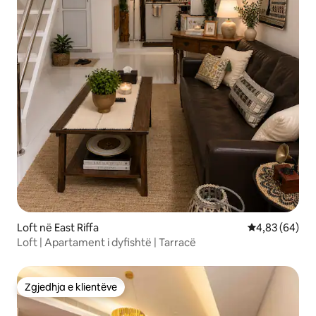
Loft në East Riffa
Vlerësimi mes
4,83 (64)
Loft | Apartament i dyfishtë | Tarracë
Zgjedhja e klientëve
Zgjedhja e klientëve