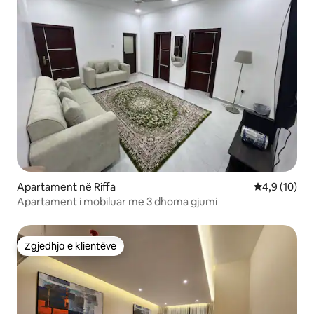
Apartament në Riffa
Vlerësimi me
4,9 (10)
Apartament i mobiluar me 3 dhoma gjumi
Zgjedhja e klientëve
Zgjedhja e klientëve