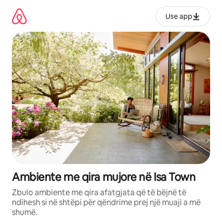
Kalo
te
Use app
përmbajtja
Ambiente me qira mujore në Isa Town
Zbulo ambiente me qira afatgjata që të bëjnë të
ndihesh si në shtëpi për qëndrime prej një muaji a më
shumë.