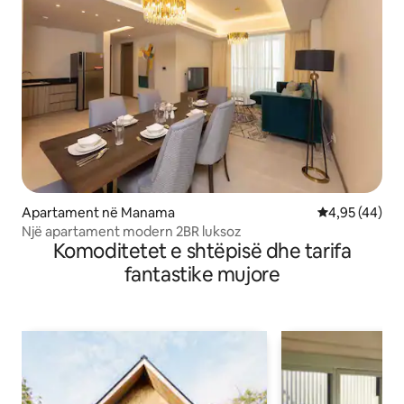
Apartament në Manama
Vlerësimi mes
4,95 (44)
Një apartament modern 2BR luksoz
Komoditetet e shtëpisë dhe tarifa
fantastike mujore