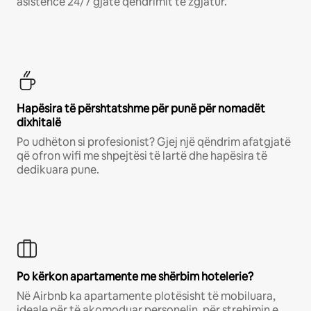
asistencë 24/7 gjatë qëndrimit të zgjatur.
Hapësira të përshtatshme për punë për nomadët
dixhitalë
Po udhëton si profesionist? Gjej një qëndrim afatgjatë
që ofron wifi me shpejtësi të lartë dhe hapësira të
dedikuara pune.
Po kërkon apartamente me shërbim hotelerie?
Në Airbnb ka apartamente plotësisht të mobiluara,
ideale për të akomoduar personelin, për strehimin e