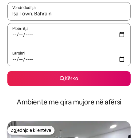
Vendndodhja
Kur rezultatet të jenë të disponueshme, lëviz me butonat e shig
Mbërritja
Largimi
Kërko
Ambiente me qira mujore në afërsi
Zgjedhja e klientëve
Zgjedhja e klientëve