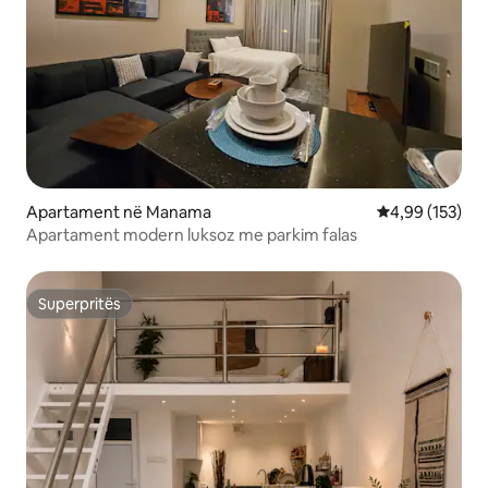
Apartament në Manama
Vlerësimi mesa
4,99 (153)
Apartament modern luksoz me parkim falas
Superpritës
Superpritës