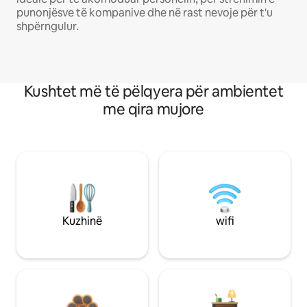
punonjësve të kompanive dhe në rast nevoje për t'u
shpërngulur.
Kushtet më të pëlqyera për ambientet
me qira mujore
Kuzhinë
wifi