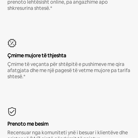
prenoto lehtësisht online, pa angazhime apo
shkresurina shtesë.*
Çmime mujore të thjeshta
Çmime të veçanta për shtëpitë e pushimeve me qira
afatgjata dhe me një pagesë të vetme mujore pa tarifa
shtesë.*
Prenoto me besim
Recensuar nga komuniteti ynë i besuar i klientëve dhe