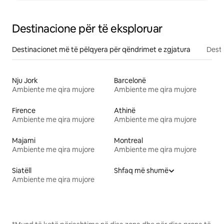
Destinacione për të eksploruar
Destinacionet më të pëlqyera për qëndrimet e zgjatura
Desti
Nju Jork
Barcelonë
Ambiente me qira mujore
Ambiente me qira mujore
Firence
Athinë
Ambiente me qira mujore
Ambiente me qira mujore
Majami
Montreal
Ambiente me qira mujore
Ambiente me qira mujore
Siatëll
Shfaq më shumë
Ambiente me qira mujore