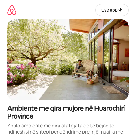
Kalo
te
Use app
përmbajtja
Ambiente me qira mujore në Huarochirí
Province
Zbulo ambiente me qira afatgjata që të bëjnë të
ndihesh si në shtëpi për qëndrime prej një muaji a më