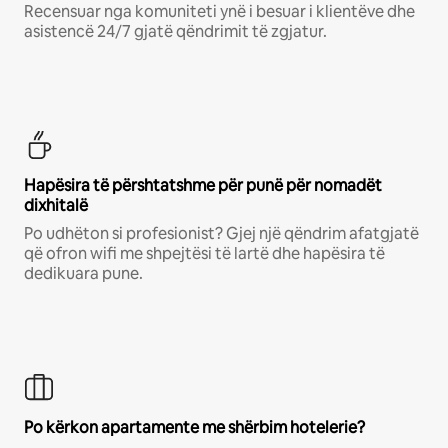
Recensuar nga komuniteti ynë i besuar i klientëve dhe
asistencë 24/7 gjatë qëndrimit të zgjatur.
Hapësira të përshtatshme për punë për nomadët
dixhitalë
Po udhëton si profesionist? Gjej një qëndrim afatgjatë
që ofron wifi me shpejtësi të lartë dhe hapësira të
dedikuara pune.
Po kërkon apartamente me shërbim hotelerie?