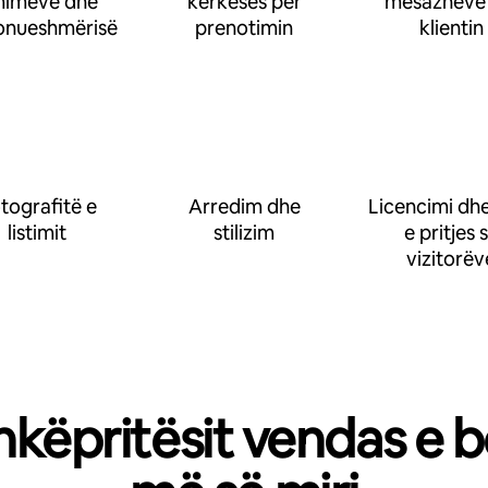
imeve dhe
kërkesës për
mesazheve
onueshmërisë
prenotimin
klientin
tografitë e
Arredim dhe
Licencimi dhe
listimit
stilizim
e pritjes 
vizitorëv
hkëpritësit vendas e b