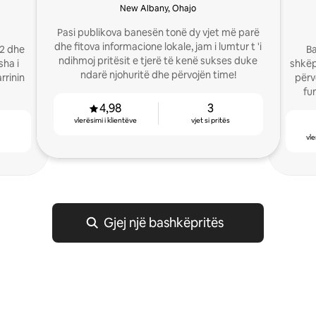
New Albany, Ohajo
Pasi publikova banesën tonë dy vjet më parë
dhe fitova informacione lokale, jam i lumtur t 'i
22 dhe
Ba
ndihmoj pritësit e tjerë të kenë sukses duke
sha i
shkëp
ndarë njohuritë dhe përvojën time!
rrinin
përv
fu
4,98
3
vlerësimi i klientëve
vjet si pritës
vle
Gjej një bashkëpritës