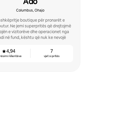
Ado
Columbus, Ohajo
shkëpritje boutique për pronarët e
utur. Ne jemi superpritës që drejtojmë
ojën e vizitorëve dhe operacionet nga
ndi në fund, kështu që nuk ke nevojë
4,94
7
rësimi i klientëve
vjet si pritës