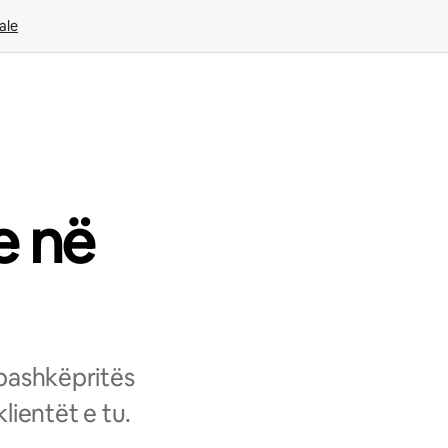
ale
e në
 bashkëpritës
lientët e tu.