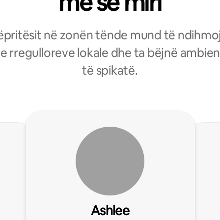
më së miri
pritësit në zonën tënde mund të ndihm
 e rregulloreve lokale dhe ta bëjnë ambien
të spikatë.
Ashlee