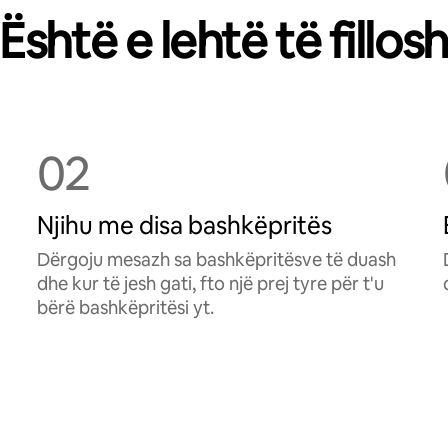
Është e lehtë të fillos
02
Njihu me disa bashkëpritës
Dërgoju mesazh sa bashkëpritësve të duash
dhe kur të jesh gati, fto një prej tyre për t'u
bërë bashkëpritësi yt.