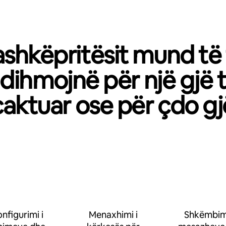
shkëpritësit mund të
dihmojnë për një gjë 
caktuar ose për çdo gj
nfigurimi i
Menaxhimi i
Shkëmbimi