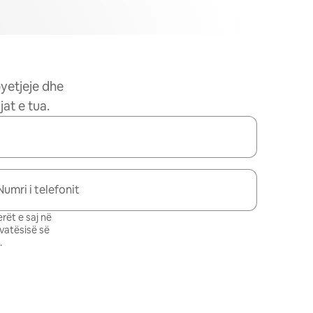
pyetjeje dhe
at e tua.
Numri i telefonit
rët e saj në
ivatësisë së
.