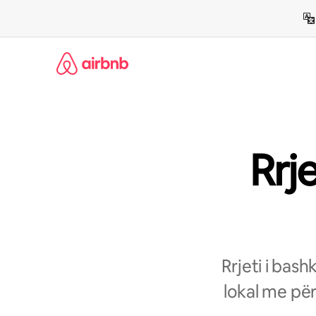
Kalo
te
përmbajtja
Rrj
Rrjeti i bas
lokal me për