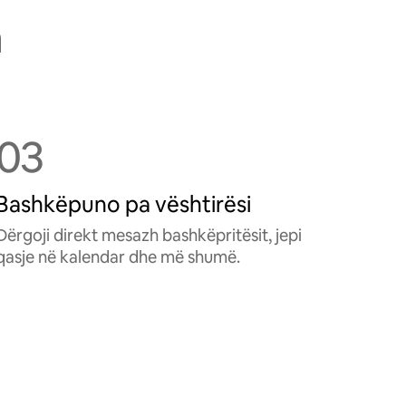
h
03
Bashkëpuno pa vështirësi
Dërgoji direkt mesazh bashkëpritësit, jepi
qasje në kalendar dhe më shumë.