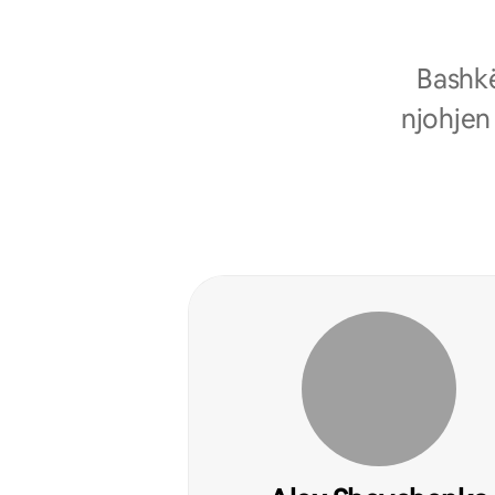
Bashkë
njohjen