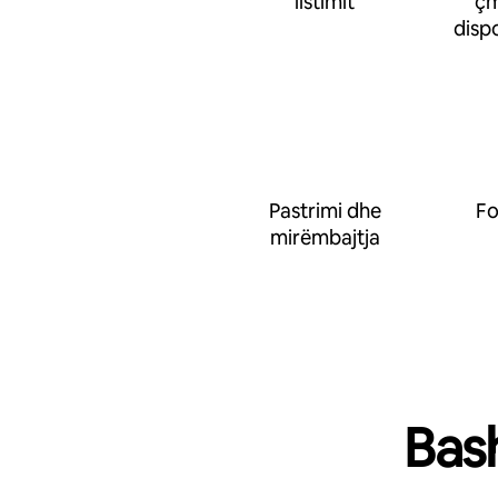
listimit
çm
disp
Pastrimi dhe
Fo
mirëmbajtja
Bas