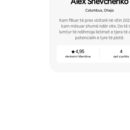
Alex Shevchenko
Columbus, Ohajo
Kam filluar të pres vizitorë në vitin 20
kam mësuar shumë ndër vite. Do të i
lumtur të ndihmoja listimet e tjera të a
potencialin e tyre të plotë.
4,95
4
vlerësimi i klientëve
vjet si pritës