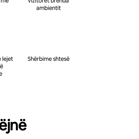
 me
vizitorët brenda
ambientit
 lejet
Shërbime shtesë
së
e
ëjnë