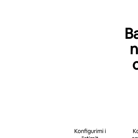
Ba
n
Konfigurimi i
Ko