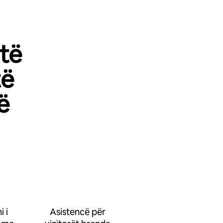
 të
të
ë
 i
Asistencë për