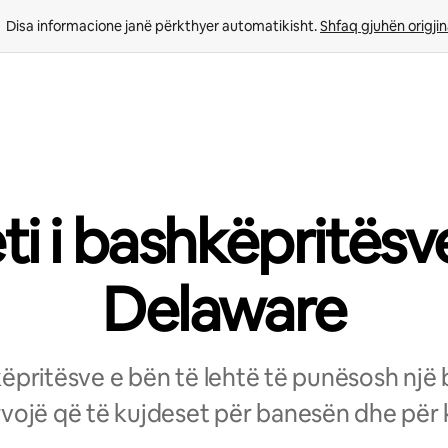
Disa informacione janë përkthyer automatikisht. 
Shfaq gjuhën origjin
eti i bashkëpritësv
Delaware
hkëpritësve e bën të lehtë të punësosh një
vojë që të kujdeset për banesën dhe për k