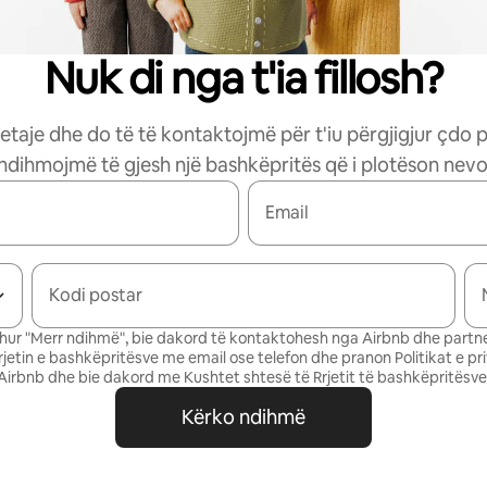
Nuk di nga t'ia fillosh?
etaje dhe do të të kontaktojmë për t'iu përgjigjur çdo 
 ndihmojmë të gjesh një bashkëpritës që i plotëson nevoj
Email
Kodi postar
ur "Merr ndihmë", bie dakord të kontaktohesh nga Airbnb dhe partne
Rrjetin e bashkëpritësve me email ose telefon dhe pranon
Politikat e pr
Airbnb
dhe bie dakord me
Kushtet shtesë të Rrjetit të bashkëpritësve
Kërko ndihmë