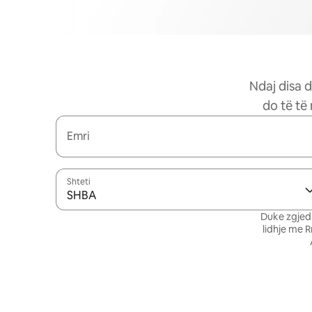
Ndaj disa d
do të të
Emri
Shteti
SHBA
Duke zgjedh
lidhje me 