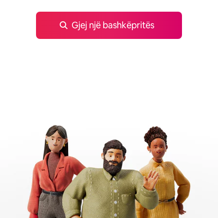
Gjej një bashkëpritës