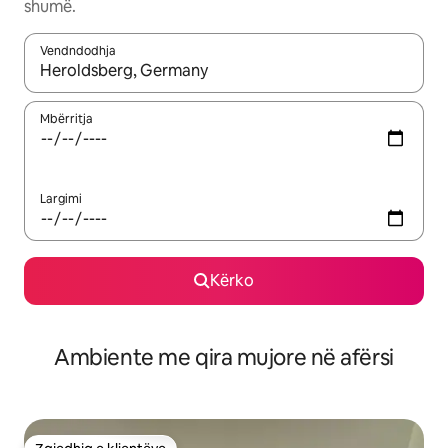
shumë.
Vendndodhja
Kur rezultatet të jenë të disponueshme, lëviz me butonat e shig
Mbërritja
Largimi
Kërko
Ambiente me qira mujore në afërsi