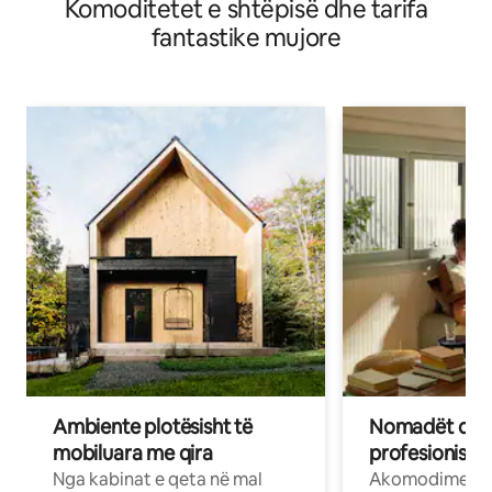
Komoditetet e shtëpisë dhe tarifa
fantastike mujore
Ambiente plotësisht të
Nomadët dixh
mobiluara me qira
profesionistët
Nga kabinat e qeta në mal
Akomodime të 