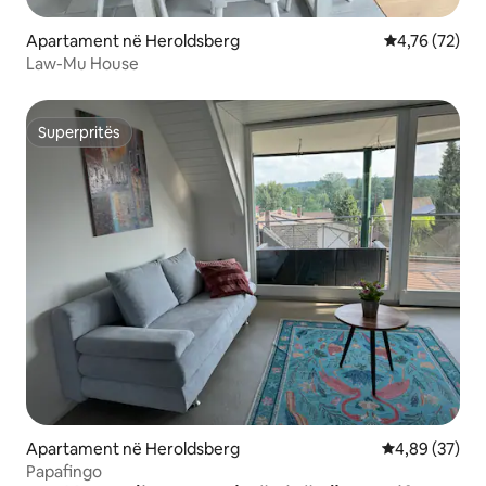
Apartament në Heroldsberg
Vlerësimi mes
4,76 (72)
Law-Mu House
Superpritës
Superpritës
Apartament në Heroldsberg
Vlerësimi mes
4,89 (37)
Papafingo