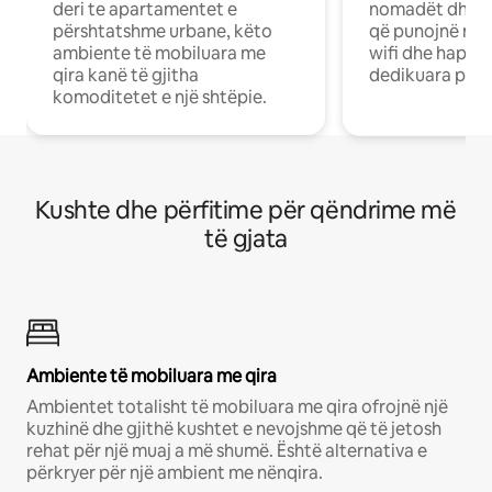
deri te apartamentet e
nomadët dhe pr
përshtatshme urbane, këto
që punojnë në 
ambiente të mobiluara me
wifi dhe hapësi
qira kanë të gjitha
dedikuara pune
komoditetet e një shtëpie.
Kushte dhe përfitime për qëndrime më
të gjata
Ambiente të mobiluara me qira
Ambientet totalisht të mobiluara me qira ofrojnë një
kuzhinë dhe gjithë kushtet e nevojshme që të jetosh
rehat për një muaj a më shumë. Është alternativa e
përkryer për një ambient me nënqira.