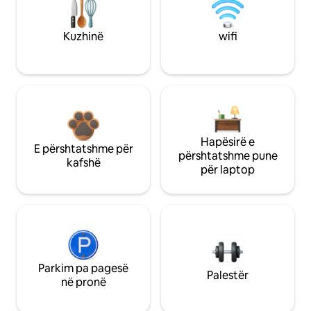
Kuzhinë
wifi
Hapësirë e
E përshtatshme për
përshtatshme pune
kafshë
për laptop
Parkim pa pagesë
Palestër
në pronë