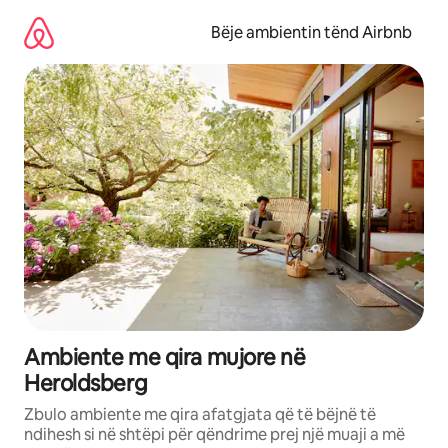
Kalo
te
Bëje ambientin tënd Airbnb
përmbajtja
Ambiente me qira mujore në
Heroldsberg
Zbulo ambiente me qira afatgjata që të bëjnë të
ndihesh si në shtëpi për qëndrime prej një muaji a më