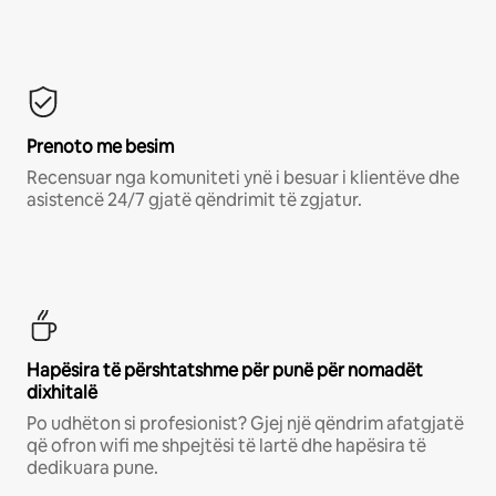
Prenoto me besim
Recensuar nga komuniteti ynë i besuar i klientëve dhe
asistencë 24/7 gjatë qëndrimit të zgjatur.
Hapësira të përshtatshme për punë për nomadët
dixhitalë
Po udhëton si profesionist? Gjej një qëndrim afatgjatë
që ofron wifi me shpejtësi të lartë dhe hapësira të
dedikuara pune.