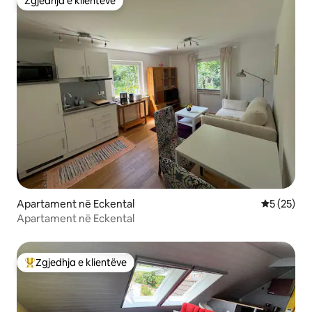
Zgjedhja e klientëve
Zgjedhja e klientëve
Apartament në Eckental
Vlerësimi 
5 (25)
Apartament në Eckental
Zgjedhja e klientëve
Më të mirat e zgjedhjeve të klientëve