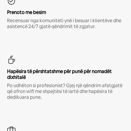
Prenoto me besim
Recensuar nga komuniteti ynë i besuar i klientëve dhe
asistencë 24/7 gjatë qëndrimit të zgjatur.
Hapësira të përshtatshme për punë për nomadët
dixhitalë
Po udhëton si profesionist? Gjej një qëndrim afatgjatë
që ofron wifi me shpejtësi të lartë dhe hapësira të
dedikuara pune.