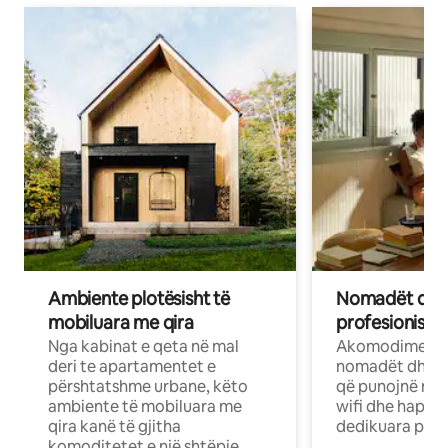
Ambiente plotësisht të
Nomadët dixh
mobiluara me qira
profesionistët
Nga kabinat e qeta në mal
Akomodime të 
deri te apartamentet e
nomadët dhe pr
përshtatshme urbane, këto
që punojnë në 
ambiente të mobiluara me
wifi dhe hapësi
qira kanë të gjitha
dedikuara pune
komoditetet e një shtëpie.