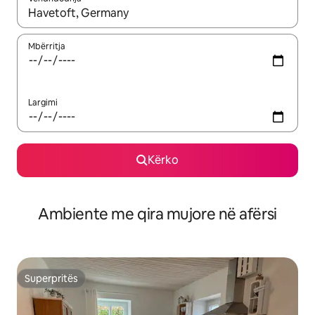
Kur rezultatet të jenë të disponueshme, lëviz me butonat e shig
Mbërritja
Largimi
Kërko
Ambiente me qira mujore në afërsi
Superpritës
Superpritës