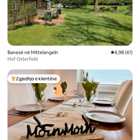
Banesë në Mittelangeln
Vlerësimi mes
4,98 (41)
Hof Osterfeld
Zgjedhja e klientëve
Më të mirat e zgjedhjeve të klientëve