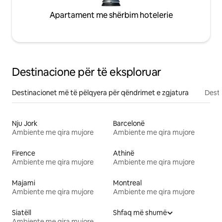
Apartament me shërbim hotelerie
Destinacione për të eksploruar
Destinacionet më të pëlqyera për qëndrimet e zgjatura
Desti
Nju Jork
Barcelonë
Ambiente me qira mujore
Ambiente me qira mujore
Firence
Athinë
Ambiente me qira mujore
Ambiente me qira mujore
Majami
Montreal
Ambiente me qira mujore
Ambiente me qira mujore
Siatëll
Shfaq më shumë
Ambiente me qira mujore