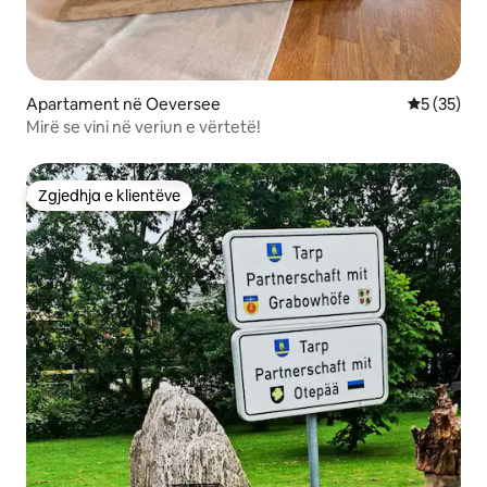
Apartament në Oeversee
Vlerësimi 
5 (35)
Mirë se vini në veriun e vërtetë!
Zgjedhja e klientëve
Zgjedhja e klientëve