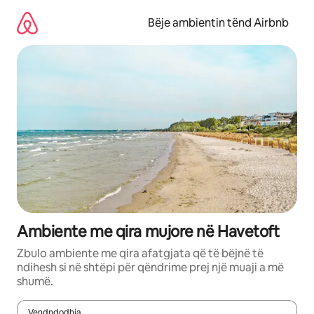
Kalo
te
Bëje ambientin tënd Airbnb
përmbajtja
Ambiente me qira mujore në Havetoft
Zbulo ambiente me qira afatgjata që të bëjnë të
ndihesh si në shtëpi për qëndrime prej një muaji a më
shumë.
Vendndodhja