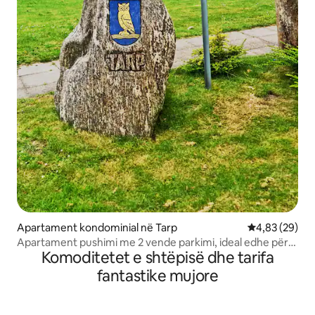
Apartament kondominial në Tarp
Vlerësimi mes
4,83 (29)
Apartament pushimi me 2 vende parkimi, ideal edhe për
Komoditetet e shtëpisë dhe tarifa
montuesit
fantastike mujore