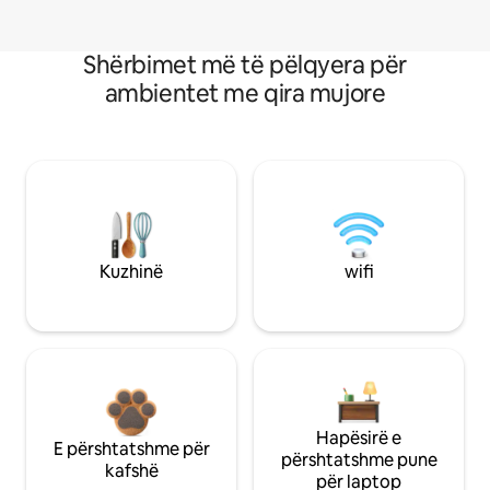
Shërbimet më të pëlqyera për
ambientet me qira mujore
Kuzhinë
wifi
Hapësirë e
E përshtatshme për
përshtatshme pune
kafshë
për laptop