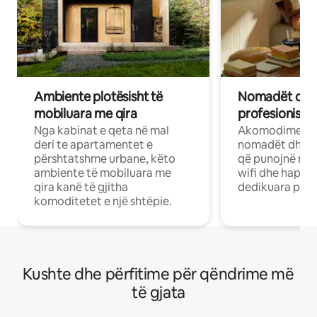
Ambiente plotësisht të
Nomadët dixh
mobiluara me qira
profesionistët
Nga kabinat e qeta në mal
Akomodime të 
deri te apartamentet e
nomadët dhe pr
përshtatshme urbane, këto
që punojnë në 
ambiente të mobiluara me
wifi dhe hapësi
qira kanë të gjitha
dedikuara pune
komoditetet e një shtëpie.
Kushte dhe përfitime për qëndrime më
të gjata