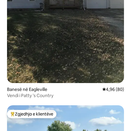
Banesë në Eagleville
Vlerësimi mes
4,96 (80)
Vendi i Patty 's Country
Zgjedhja e klientëve
Më të mirat e zgjedhjeve të klientëve