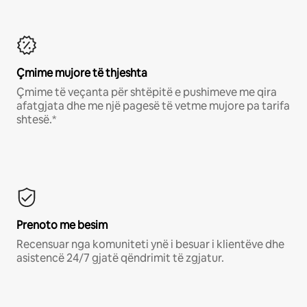
Çmime mujore të thjeshta
Çmime të veçanta për shtëpitë e pushimeve me qira
afatgjata dhe me një pagesë të vetme mujore pa tarifa
shtesë.*
Prenoto me besim
Recensuar nga komuniteti ynë i besuar i klientëve dhe
asistencë 24/7 gjatë qëndrimit të zgjatur.