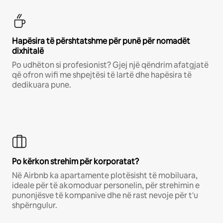
Hapësira të përshtatshme për punë për nomadët
dixhitalë
Po udhëton si profesionist? Gjej një qëndrim afatgjatë
që ofron wifi me shpejtësi të lartë dhe hapësira të
dedikuara pune.
Po kërkon strehim për korporatat?
Në Airbnb ka apartamente plotësisht të mobiluara,
ideale për të akomoduar personelin, për strehimin e
punonjësve të kompanive dhe në rast nevoje për t'u
shpërngulur.