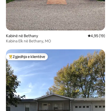
Kabinë në Bethany
Vlerësimi mes
4,95 (19)
Kabina Elk në Bethany, MO
Zgjedhja e klientëve
Më të mirat e zgjedhjeve të klientëve