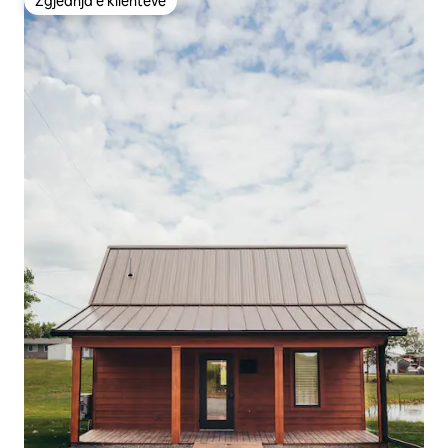
Zgjedhja e klientëve
Zgjedhja e klientëve