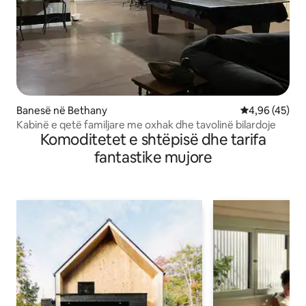
Banesë në Bethany
Vlerësimi mes
4,96 (45)
Kabinë e qetë familjare me oxhak dhe tavolinë bilardoje
Komoditetet e shtëpisë dhe tarifa
fantastike mujore