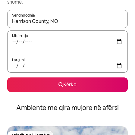
shumë.
Vendndodhja
Kur rezultatet të jenë të disponueshme, lëviz me butonat e shig
Mbërritja
Largimi
Kërko
Ambiente me qira mujore në afërsi