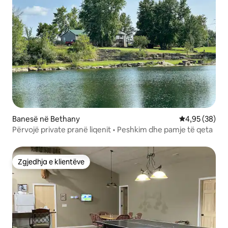
Banesë në Bethany
Vlerësimi mes
4,95 (38)
Përvojë private pranë liqenit • Peshkim dhe pamje të qeta
Zgjedhja e klientëve
Zgjedhja e klientëve