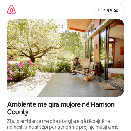
Kalo
te
Use app
përmbajtja
Ambiente me qira mujore në Harrison
County
Zbulo ambiente me qira afatgjata që të bëjnë të
ndihesh si në shtëpi për qëndrime prej një muaji a më