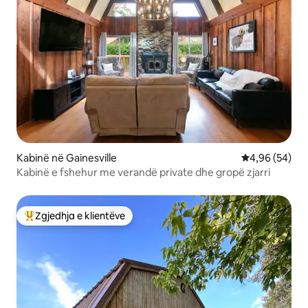
Kabinë në Gainesville
Vlerësimi mes
4,96 (54)
Kabinë e fshehur me verandë private dhe gropë zjarri
Zgjedhja e klientëve
Më të mirat e zgjedhjeve të klientëve