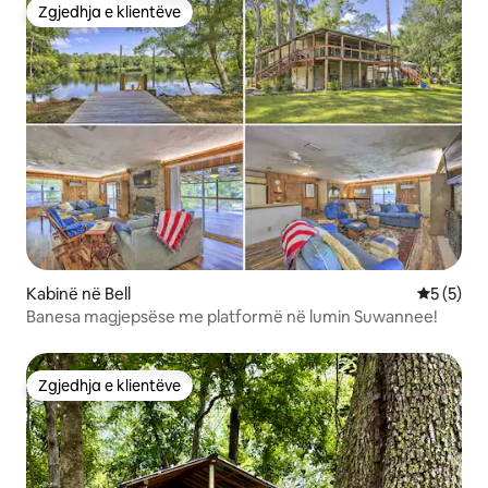
Zgjedhja e klientëve
Zgjedhja e klientëve
Kabinë në Bell
Vlerësimi
5 (5)
Banesa magjepsëse me platformë në lumin Suwannee!
Zgjedhja e klientëve
Zgjedhja e klientëve