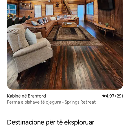
Kabinë në Branford
Vlerësimi mes
4,97 (29)
Ferma e pishave të djegura - Springs Retreat
Destinacione për të eksploruar