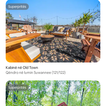
Superpritës
Superpritës
Kabinë në Old Town
Qëndro në lumin Suwannee (121/122)
Superpritës
Superpritës