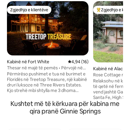
Zgjedhja e klientëve
Zgjedhja e klie
Zgjedhja e klientëve
Më të mirat e zgj
Kabinë në Fort White
Vlerësimi mesatar 4,94 nga 5, 
4,94 (16)
Thesar në majë të pemës • Përvojë në
Kabinë në Alachu
Ichetucknee Springs
Përmirëso pushimet e tua në burimet e
Rose Cottage në 
Floridës në Treetop Treasure, një kabinë
Relaksohu në këtë
druri luksoze në Three Rivers Estates.
të qetë në fermën
Kjo strehë mbi shtylla me 3 dhoma
vend jashtë Gainesv
gjumi/2 banja ofron pamje të pyllit nga
Santa Fe, High Sprin
dyshemeja në tavan, një kuzhinë shefi
Kushtet më të kërkuara për kabina me
kompakte ka një k
dhe një suitë private me krevat dopio
plotë, krevat dopi
qira pranë Ginnie Springs
“King”. Shijo qasje ekskluzive me portë
dyfishtë, ndenjës
në lumenjtë Ichetucknee dhe Santa Fe.
zonë pikniku në natyrë. Kemi d
Çlodhu në verandën e madhe të ngritur,
miqësore, pula, qe
e cila është e përkryer për të soditur