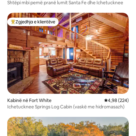
Shtëpi mbi pemë pranë lumit Santa Fe dhe Ichetucknee
Zgjedhja e klientëve
Më të mirat e zgjedhjeve të klientëve
Kabinë në Fort White
Vlerësimi mesa
4,98 (224)
Ichetucknee Springs Log Cabin (vaskë me hidromasazh)