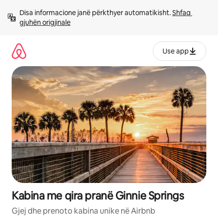
Kalo
Disa informacione janë përkthyer automatikisht. 
Shfaq 
te
gjuhën origjinale
përmbajtja
Use app
Kabina me qira pranë Ginnie Springs
Gjej dhe prenoto kabina unike në Airbnb