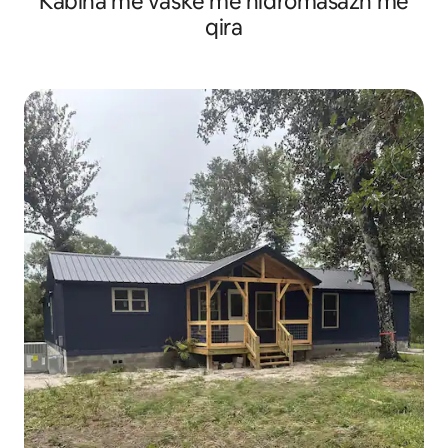
Kabina me vaskë me hidromasazh me
qira