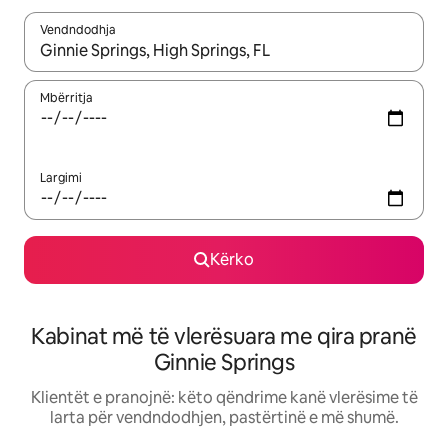
Vendndodhja
Kur rezultatet të jenë të disponueshme, lëviz me butonat e shig
Mbërritja
Largimi
Kërko
Kabinat më të vlerësuara me qira pranë
Ginnie Springs
Klientët e pranojnë: këto qëndrime kanë vlerësime të
larta për vendndodhjen, pastërtinë e më shumë.