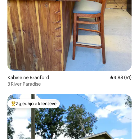
Kabinë në Branford
Vlerësimi mes
4,88 (51)
3 River Paradise
Zgjedhja e klientëve
Më të mirat e zgjedhjeve të klientëve