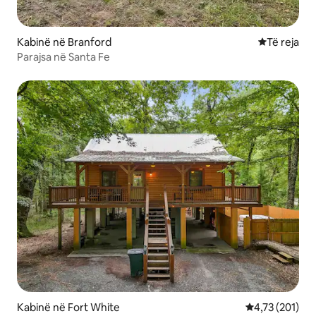
Kabinë në Branford
Vendqëndrim
Të reja
Parajsa në Santa Fe
Kabinë në Fort White
Vlerësimi mesa
4,73 (201)