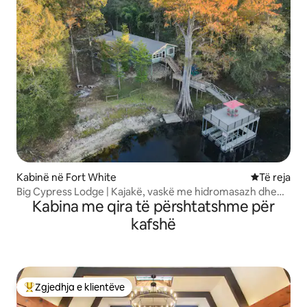
Kabinë në Fort White
Vendqëndrim
Të reja
Big Cypress Lodge | Kajakë, vaskë me hidromasazh dhe
Kabina me qira të përshtatshme për
buzë lumit
kafshë
Zgjedhja e klientëve
Më të mirat e zgjedhjeve të klientëve