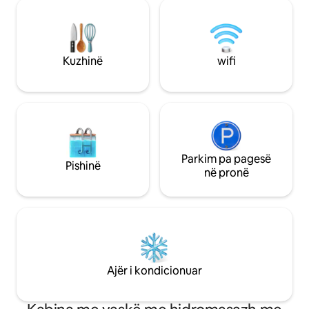
ndryshëm. Kujdesi mirë për kafshët
yjet, për të bërë skarë dhe për t'u
shtëpiake të mirë
mbledhur pranë vatrës. Komoditeti i
është e rrethuar p
nivelit të lartë ndërthuret me privatësinë
Vendqëndrim fanta
totale pranë vendeve më të mira në
burimet, për të bë
Kuzhinë
wifi
Florida për tubing, zhytje dhe lundrim
vizituar ushqimin
me kajak. Prenoto sot arratisjen tënde
argëtimin e Gainesv
luksoze!
Parkim pa pagesë
Pishinë
në pronë
Ajër i kondicionuar