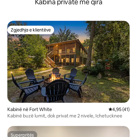
Kabina private me qira
Zgjedhja e klientëve
Zgjedhja e klientëve
Kabinë në Fort White
Vlerësimi mes
4,95 (41)
Kabinë buzë lumit, dok privat me 2 nivele, Ichetucknee
Superpritës