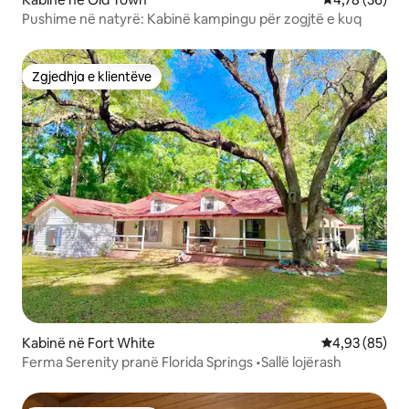
Pushime në natyrë: Kabinë kampingu për zogjtë e kuq
Zgjedhja e klientëve
Zgjedhja e klientëve
Kabinë në Fort White
Vlerësimi mes
4,93 (85)
Ferma Serenity pranë Florida Springs •Sallë lojërash