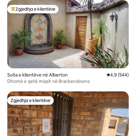
Zgjedhja e klientëve
Më të mirat e zgjedhjeve të klientëve
Suita e klientëve në Alberton
Vlerësimi mes
4,9 (544)
Dhomë e qetë miqsh në Brackendowns
Zgjedhja e klientëve
Zgjedhja e klientëve