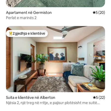
Apartament në Germiston
Vlerësimi 
5 (20)
Perlat e marinës 2
Zgjedhja e klientëve
Më të mirat e zgjedhjeve të klientëve
Suita e klientëve në Alberton
Vlerësimi 
5 (22)
Njësia 2, një treg në rritje, e pajisur plotësisht me suitë
private