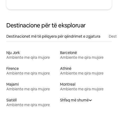
Destinacione për të eksploruar
Destinacionet më të pëlqyera për qëndrimet e zgjatura
Desti
Nju Jork
Barcelonë
Ambiente me qira mujore
Ambiente me qira mujore
Firence
Athinë
Ambiente me qira mujore
Ambiente me qira mujore
Majami
Montreal
Ambiente me qira mujore
Ambiente me qira mujore
Siatëll
Shfaq më shumë
Ambiente me qira mujore