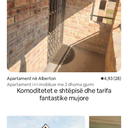
Apartament në Alberton
Vlerësimi mes
4,93 (28)
Apartament i ri i mobiluar me 2 dhoma gjumi
Komoditetet e shtëpisë dhe tarifa
fantastike mujore