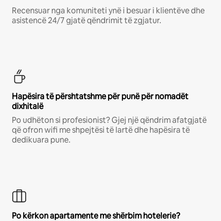
Recensuar nga komuniteti ynë i besuar i klientëve dhe
asistencë 24/7 gjatë qëndrimit të zgjatur.
Hapësira të përshtatshme për punë për nomadët
dixhitalë
Po udhëton si profesionist? Gjej një qëndrim afatgjatë
që ofron wifi me shpejtësi të lartë dhe hapësira të
dedikuara pune.
Po kërkon apartamente me shërbim hotelerie?