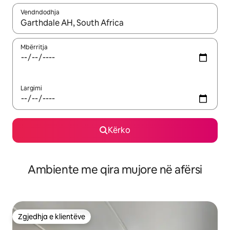
Vendndodhja
Kur rezultatet të jenë të disponueshme, lëviz me butonat e shig
Mbërritja
Largimi
Kërko
Ambiente me qira mujore në afërsi
Zgjedhja e klientëve
Zgjedhja e klientëve