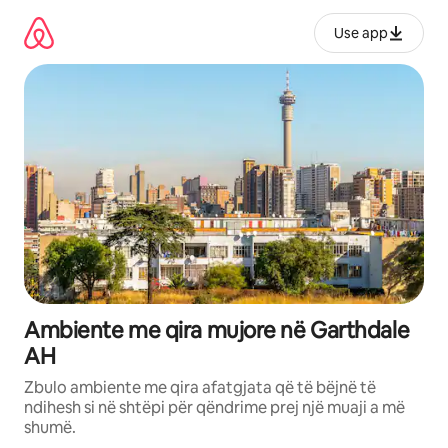
Kalo
te
Use app
përmbajtja
Ambiente me qira mujore në Garthdale
AH
Zbulo ambiente me qira afatgjata që të bëjnë të
ndihesh si në shtëpi për qëndrime prej një muaji a më
shumë.