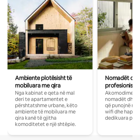
Ambiente plotësisht të
Nomadët dixh
mobiluara me qira
profesionistët
Nga kabinat e qeta në mal
Akomodime të 
deri te apartamentet e
nomadët dhe pr
përshtatshme urbane, këto
që punojnë në 
ambiente të mobiluara me
wifi dhe hapësi
qira kanë të gjitha
dedikuara pune
komoditetet e një shtëpie.