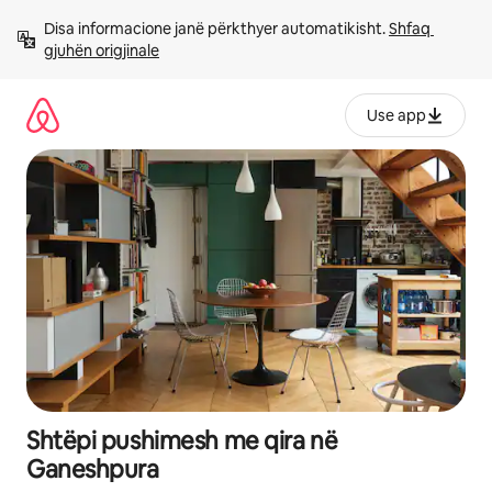
Kalo
Disa informacione janë përkthyer automatikisht. 
Shfaq 
te
gjuhën origjinale
përmbajtja
Use app
Shtëpi pushimesh me qira në
Ganeshpura