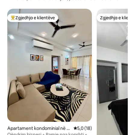
Zgjedhja e klientëve
Zgjedhja e klient
Më të mirat e zgjedhjeve të klientëve
Zgjedhja e klient
Apartament kondominial në G
Vlerësimi mesatar 5,0 nga 5, 
5,0 (18)
andhinagar
Qëndrim biznesi + Pamje nga kopshti +