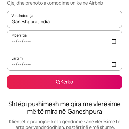
Gjej dhe prenoto akomodime unike në Airbnb
Vendndodhja
Kur rezultatet të jenë të disponueshme, lëviz me butonat e shig
Mbërritja
Largimi
Kërko
Shtëpi pushimesh me qira me vlerësime
më të mira në Ganeshpura
Klientët e pranojnë: këto qëndrime kanë vlerësime të
larta për vendndodhjen, pastërtinë e më shumë.