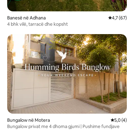
Banesë në Adhana
Vlerësimi me
4,7 (67)
4 bhk vilë, tarracë dhe kopsht
Bungalow në Motera
Vlerësimi m
5,0 (4)
Bungalow privat me 4 dhoma gjumi | Pushime fundjave