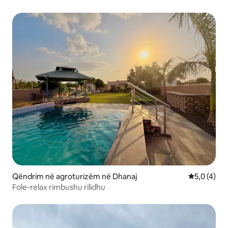
Qëndrim në agroturizëm në Dhanaj
Vlerësimi m
5,0 (4)
Fole-relax rimbushu rilidhu