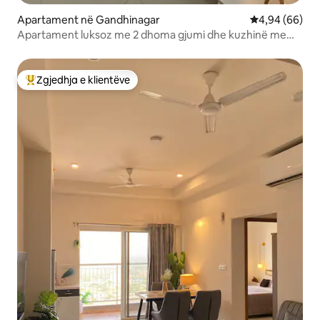
Apartament në Gandhinagar
Vlerësimi mes
4,94 (66)
Apartament luksoz me 2 dhoma gjumi dhe kuzhinë me
pamje nga kopshti në qytetin GIFT
Zgjedhja e klientëve
Më të mirat e zgjedhjeve të klientëve