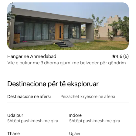
Hangar në Ahmedabad
Vlerësimi m
4,6 (5)
Vilë e bukur me 3 dhoma gjumi me belveder për qëndrim
Destinacione për të eksploruar
Destinacione në afërsi
Peizazhet kryesore në afërsi
Udaipur
Indore
Shtëpi pushimesh me qira
Shtëpi pushimesh me qira
Thane
Ujjain