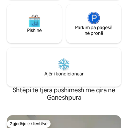
Parkim pa pagesë
Pishinë
në pronë
Ajër i kondicionuar
Shtëpi të tjera pushimesh me qira në
Ganeshpura
Zgjedhja e klientëve
Zgjedhja e klientëve