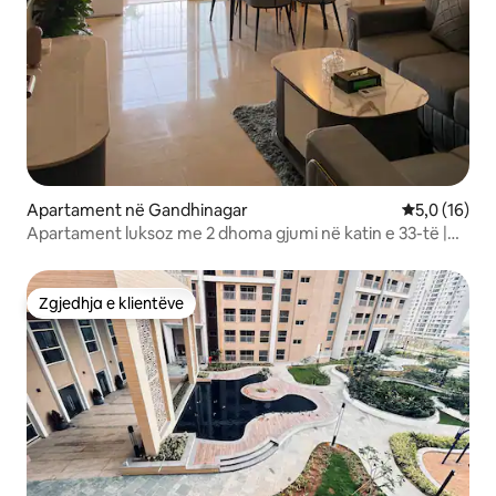
Apartament në Gandhinagar
Vlerësimi me
5,0 (16)
Apartament luksoz me 2 dhoma gjumi në katin e 33-të |
Pamje nga horizonti |Qyteti i DHURATAVE
Zgjedhja e klientëve
Zgjedhja e klientëve