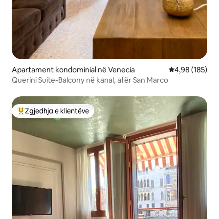
Apartament kondominial në Venecia
Vlerësimi mesa
4,98 (185)
Querini Suite-Balcony në kanal, afër San Marco
Zgjedhja e klientëve
Më të mirat e zgjedhjeve të klientëve