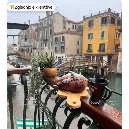
Zgjedhja e klientëve
Më të mirat e zgjedhjeve të klientëve