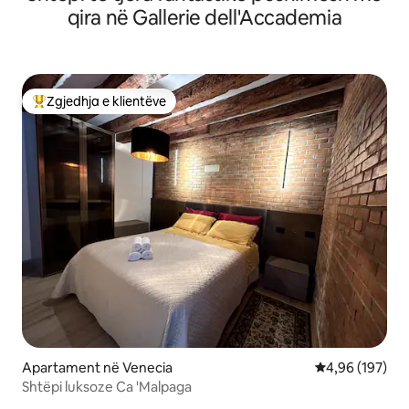
qira në Gallerie dell'Accademia
Zgjedhja e klientëve
Më të mirat e zgjedhjeve të klientëve
Apartament në Venecia
Vlerësimi mesa
4,96 (197)
Shtëpi luksoze Ca 'Malpaga