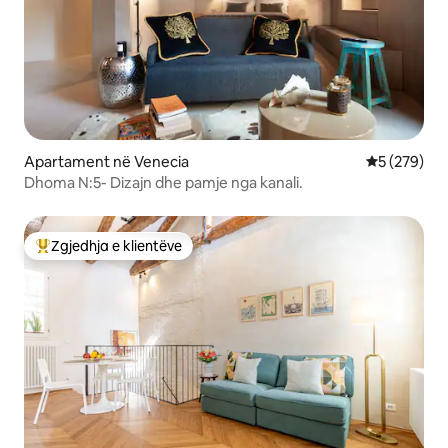
Apartament në Venecia
Vlerësimi m
5 (279)
Dhoma N:5- Dizajn dhe pamje nga kanali.
Zgjedhja e klientëve
Më të mirat e zgjedhjeve të klientëve