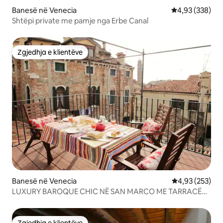
Banesë në Venecia
Vlerësimi mesa
4,93 (338)
Shtëpi private me pamje nga Erbe Canal
Zgjedhja e klientëve
Zgjedhja e klientëve
Banesë në Venecia
Vlerësimi mesa
4,93 (253)
LUXURY BAROQUE CHIC NË SAN MARCO ME TARRACË
ÇATIJE