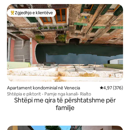
Zgjedhja e klientëve
Më të mirat e zgjedhjeve të klientëve
Apartament kondominial në Venecia
Vlerësimi mesa
4,97 (376)
Shtëpia e piktorit - Pamje nga kanali- Rialto
Shtëpi me qira të përshtatshme për
familje