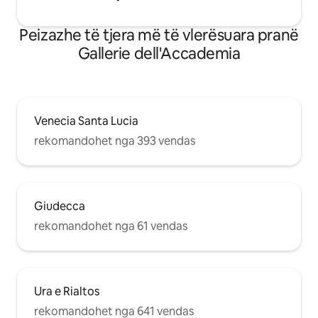
nevoje ata do të kenë në dispozicion
numrat e kontaktit telefonik. Sestriere di
Peizazhe të tjera më të vlerësuara pranë
Dorsoduro është shumë afër bregut të
famshëm dhe të frekuentuar mirë të
Gallerie dell'Accademia
"Zattere". Në afërsi gjen supermarket,
bare, restorante, dyqane të të gjitha
llojeve. Shumë afër pikave të mbërritjes
/ nisjes vaporetto dhe AUTOBUSIT.
Venecia Santa Lucia
rekomandohet nga 393 vendas
Giudecca
rekomandohet nga 61 vendas
Ura e Rialtos
rekomandohet nga 641 vendas