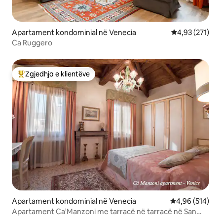
Apartament kondominial në Venecia
Vlerësimi mesa
4,93 (271)
Ca Ruggero
Zgjedhja e klientëve
Më të mirat e zgjedhjeve të klientëve
Apartament kondominial në Venecia
Vlerësimi mesa
4,96 (514)
Apartament Ca'Manzoni me tarracë në tarracë në San
Marco