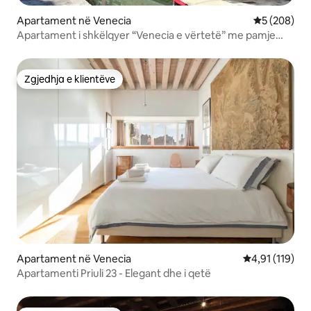
Apartament në Venecia
Vlerësimi m
5 (208)
Apartament i shkëlqyer “Venecia e vërtetë” me pamje
nga uji
Zgjedhja e klientëve
Zgjedhja e klientëve
Apartament në Venecia
Vlerësimi mesa
4,91 (119)
Apartamenti Priuli 23 - Elegant dhe i qetë