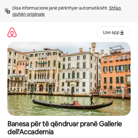
Kalo
Disa informacione janë përkthyer automatikisht. 
Shfaq 
te
gjuhën origjinale
përmbajtja
Use app
Banesa për të qëndruar pranë Gallerie
dell'Accademia