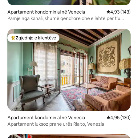
Apartament kondominial në Venecia
Vlerësimi mesa
4,93 (143)
Pamje nga kanali, shumë qendrore dhe e lehtë për t'u
arritur
Zgjedhja e klientëve
Më të mirat e zgjedhjeve të klientëve
Apartament kondominial në Venecia
Vlerësimi mesa
4,95 (130)
Apartament luksoz pranë urës Rialto, Venezia