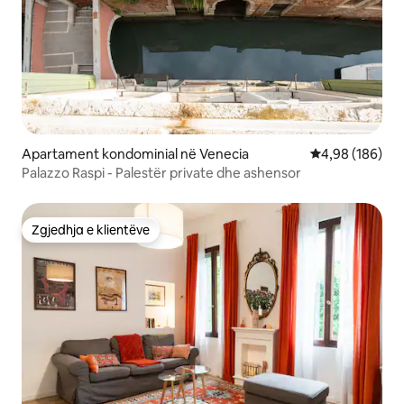
Apartament kondominial në Venecia
Vlerësimi mesa
4,98 (186)
Palazzo Raspi - Palestër private dhe ashensor
Zgjedhja e klientëve
Zgjedhja e klientëve