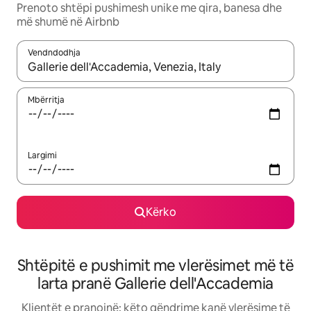
Prenoto shtëpi pushimesh unike me qira, banesa dhe
më shumë në Airbnb
Vendndodhja
Kur rezultatet të jenë të disponueshme, lëviz me butonat e shig
Mbërritja
Largimi
Kërko
Shtëpitë e pushimit me vlerësimet më të
larta pranë Gallerie dell'Accademia
Klientët e pranojnë: këto qëndrime kanë vlerësime të