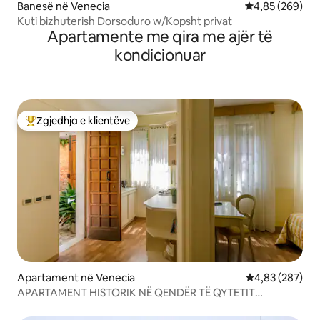
Banesë në Venecia
Vlerësimi mesa
4,85 (269)
Kuti bizhuterish Dorsoduro w/Kopsht privat
Apartamente me qira me ajër të
kondicionuar
Zgjedhja e klientëve
Më të mirat e zgjedhjeve të klientëve
Apartament në Venecia
Vlerësimi mesa
4,83 (287)
APARTAMENT HISTORIK NË QENDËR TË QYTETIT
MASCARETA