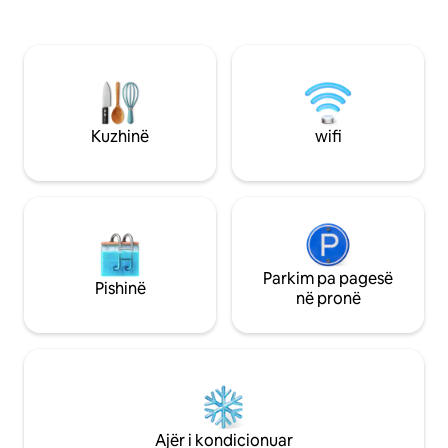
oborrin "Bonazza", apartamenti është
një dhomë ndenje,
shumë i qetë, me pamje nga kopshtet
një dush modern d
private. Objektet e reja të ajrit të
plotësisht të pajisu
kondicionuar dimëror dhe veror ju
lavatriçe dhe tharëse. Oborri
lejojnë të rregulloni temperaturën në
është një bonus i 
çdo dhomë. Wi-Fi dhe TV satelitor do të
shijuar një pije dh
ndihmojnë në sigurimin e një qëndrimi
dite jashtë.
Kuzhinë
wifi
që do të plotësojë çdo nevojë. Rregulla
të tjera - Pirja e duhanit lejohet vetëm
jashtë, jo në shtëpi - Respekti i heshtjes
është i detyrueshëm nga ora 23.00 deri
në orën 8.00 - Taksa turistike € 4.00 për
natë, të miturit e përjashtuar nën 10 vjeç
(nuk janë përfunduar) - Koha e
regjistrimit nga ora 15.00 deri në 20.00
Parkim pa pagesë
Pishinë
(shtesa prej 30.00 Euro për regjistrim
në pronë
nga ora 20.00 deri në 22.00, prej 50.00
Euro nga ora 22.00 deri në 23.00 për t 'u
paguar me para në dorë pas dorëzimit të
çelësave) -Check-in pas orës 23.00 nuk
lejohet, përveç rasteve të
jashtëzakonshme - Koha e largimit para
orës 10.00 Në dispozicion të klientëve në
Ajër i kondicionuar
rast të ndonjë ngjarjeje dhe në rast