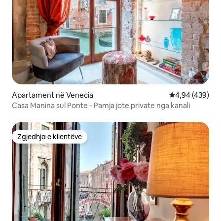
Apartament në Venecia
Vlerësimi mesa
4,94 (439)
Casa Manina sul Ponte - Pamja jote private nga kanali
Zgjedhja e klientëve
Zgjedhja e klientëve