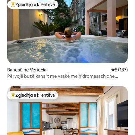
Zgjedhja e klientëve
Më të mirat e zgjedhjeve të klientëve
Banesë në Venecia
Vlerësimi m
5 (137)
Përvojë buzë kanalit me vaskë me hidromasazh dhe
kopsht
Zgjedhja e klientëve
Më të mirat e zgjedhjeve të klientëve