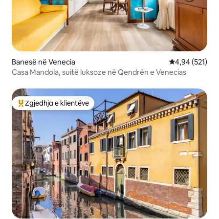
Banesë në Venecia
Vlerësimi mesa
4,94 (521)
Casa Mandola, suitë luksoze në Qendrën e Venecias
Zgjedhja e klientëve
Më të mirat e zgjedhjeve të klientëve