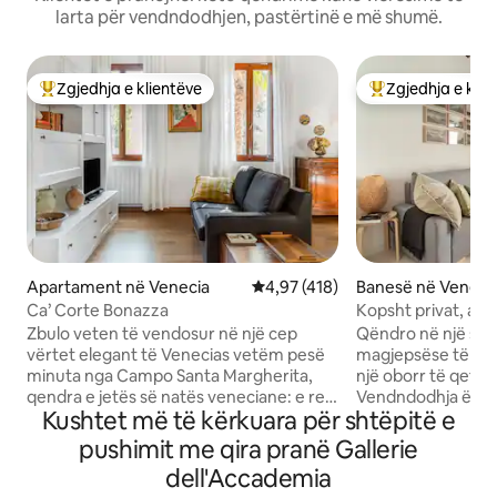
larta për vendndodhjen, pastërtinë e më shumë.
Zgjedhja e klientëve
Zgjedhja e klie
Më të mirat e zgjedhjeve të klientëve
Më të mirat e zgj
Apartament në Venecia
Vlerësimi mesatar 4,97 nga 5, 4
4,97 (418)
Banesë në Veneci
Ca’ Corte Bonazza
Kopsht privat, ajër
lavatriçe dhe thar
Zbulo veten të vendosur në një cep
Qëndro në një shtë
vërtet elegant të Venecias vetëm pesë
magjepsëse të vit
minuta nga Campo Santa Margherita,
një oborr të qetë d
qendra e jetës së natës veneciane: e re,
Vendndodhja është
Kushtet më të kërkuara për shtëpitë e
e gjallë dhe pranë zonës universitare të
por në qendër, v
Ca' Foscari. Një shkallë e stilit venecian të
këmbë nga Piazza
pushimit me qira pranë Gallerie
çon në apartamentin që ndodhet në
nga stacioni i trenit. Apartamenti of
dell'Accademia
katin e parë. Pikërisht sepse ndodhet në
një dhomë gjumi d