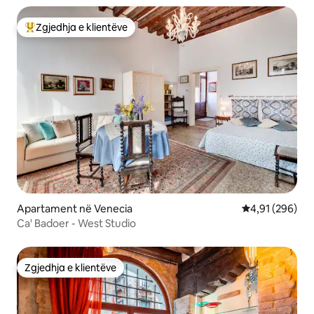
Zgjedhja e klientëve
Më të mirat e zgjedhjeve të klientëve
Apartament në Venecia
Vlerësimi mesa
4,91 (296)
Ca' Badoer - West Studio
Zgjedhja e klientëve
Zgjedhja e klientëve