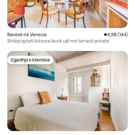
Banesë në Venecia
Vlerësimi mesa
4,98 (144)
Shtëpi qyteti luksoze buzë ujit me tarracë private
Zgjedhja e klientëve
Zgjedhja e klientëve