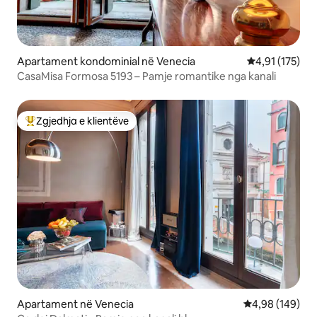
Apartament kondominial në Venecia
Vlerësimi mesa
4,91 (175)
CasaMisa Formosa 5193 – Pamje romantike nga kanali
Zgjedhja e klientëve
Më të mirat e zgjedhjeve të klientëve
Apartament në Venecia
Vlerësimi mesa
4,98 (149)