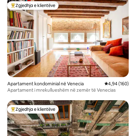
Zgjedhja e klientëve
Më të mirat e zgjedhjeve të klientëve
Apartament kondominial në Venecia
Vlerësimi mesa
4,94 (160)
Apartament i mrekullueshëm në zemër të Venecias
Zgjedhja e klientëve
Më të mirat e zgjedhjeve të klientëve