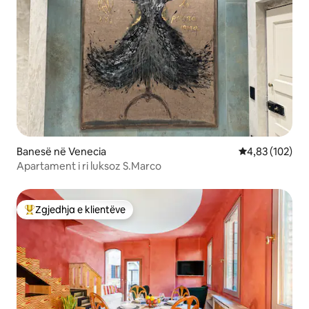
Banesë në Venecia
Vlerësimi mesa
4,83 (102)
Apartament i ri luksoz S.Marco
Zgjedhja e klientëve
Më të mirat e zgjedhjeve të klientëve