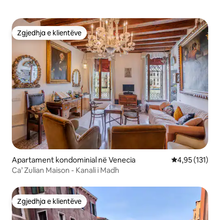
Zgjedhja e klientëve
Zgjedhja e klientëve
Apartament kondominial në Venecia
Vlerësimi mesa
4,95 (131)
Ca’ Zulian Maison - Kanali i Madh
Zgjedhja e klientëve
Zgjedhja e klientëve