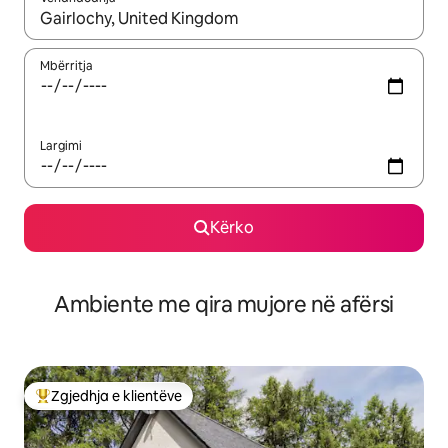
Kur rezultatet të jenë të disponueshme, lëviz me butonat e shig
Mbërritja
Largimi
Kërko
Ambiente me qira mujore në afërsi
Zgjedhja e klientëve
Më të mirat e zgjedhjeve të klientëve