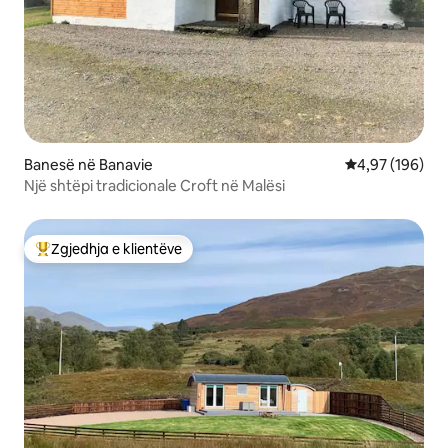
Banesë në Banavie
Vlerësimi mesa
4,97 (196)
Një shtëpi tradicionale Croft në Malësi
Zgjedhja e klientëve
Më të mirat e zgjedhjeve të klientëve