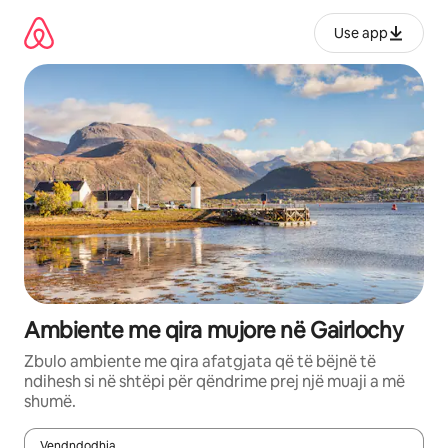
Kalo
te
Use app
përmbajtja
Ambiente me qira mujore në Gairlochy
Zbulo ambiente me qira afatgjata që të bëjnë të
ndihesh si në shtëpi për qëndrime prej një muaji a më
shumë.
Vendndodhja