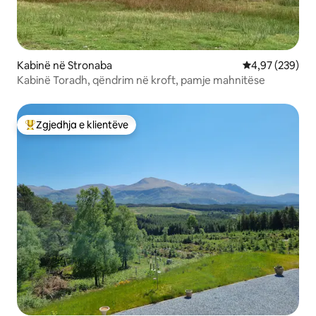
Kabinë në Stronaba
Vlerësimi mesa
4,97 (239)
Kabinë Toradh, qëndrim në kroft, pamje mahnitëse
Zgjedhja e klientëve
Më të mirat e zgjedhjeve të klientëve