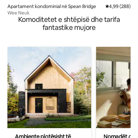
Apartament kondominial në Spean Bridge
Vlerësimi mesat
4,99 (288)
Wee Neuk
Komoditetet e shtëpisë dhe tarifa
fantastike mujore
Ambiente plotësisht të
Nomadët dixh