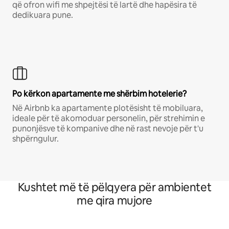
që ofron wifi me shpejtësi të lartë dhe hapësira të
dedikuara pune.
Po kërkon apartamente me shërbim hotelerie?
Në Airbnb ka apartamente plotësisht të mobiluara,
ideale për të akomoduar personelin, për strehimin e
punonjësve të kompanive dhe në rast nevoje për t'u
shpërngulur.
Kushtet më të pëlqyera për ambientet
me qira mujore