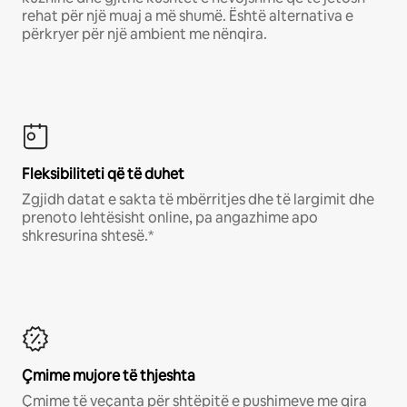
rehat për një muaj a më shumë. Është alternativa e
përkryer për një ambient me nënqira.
Fleksibiliteti që të duhet
Zgjidh datat e sakta të mbërritjes dhe të largimit dhe
prenoto lehtësisht online, pa angazhime apo
shkresurina shtesë.*
Çmime mujore të thjeshta
Çmime të veçanta për shtëpitë e pushimeve me qira