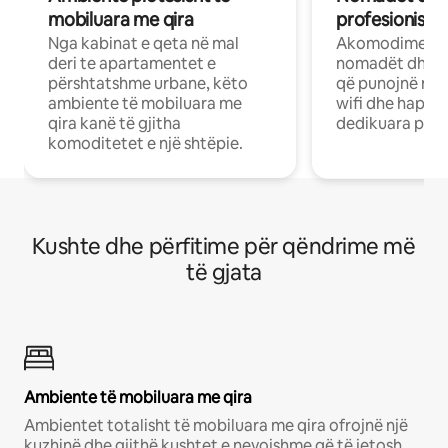
mobiluara me qira
profesionistët
Nga kabinat e qeta në mal
Akomodime të 
deri te apartamentet e
nomadët dhe pr
përshtatshme urbane, këto
që punojnë në 
ambiente të mobiluara me
wifi dhe hapësi
qira kanë të gjitha
dedikuara pune
komoditetet e një shtëpie.
Kushte dhe përfitime për qëndrime më
të gjata
Ambiente të mobiluara me qira
Ambientet totalisht të mobiluara me qira ofrojnë një
kuzhinë dhe gjithë kushtet e nevojshme që të jetosh