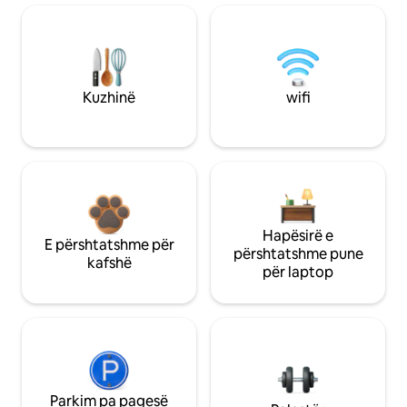
Kuzhinë
wifi
Hapësirë e
E përshtatshme për
përshtatshme pune
kafshë
për laptop
Parkim pa pagesë