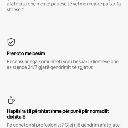
afatgjata dhe me një pagesë të vetme mujore pa tarifa
shtesë.*
Prenoto me besim
Recensuar nga komuniteti ynë i besuar i klientëve dhe
asistencë 24/7 gjatë qëndrimit të zgjatur.
Hapësira të përshtatshme për punë për nomadët
dixhitalë
Po udhëton si profesionist? Gjej një qëndrim afatgjatë