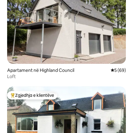
Apartament në Highland Council
Vlerësimi 
5 (69)
Loft
Zgjedhja e klientëve
Më të mirat e zgjedhjeve të klientëve