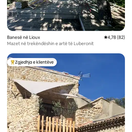
Banesë në Lioux
Vlerësimi mes
4,78 (82)
Mazet në trekëndëshin e artë të Luberonit
Zgjedhja e klientëve
Më të mirat e zgjedhjeve të klientëve