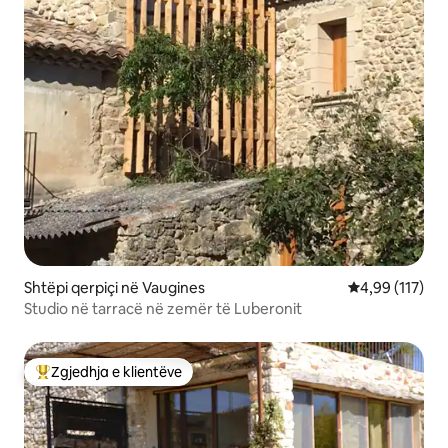
Shtëpi qerpiçi në Vaugines
Vlerësimi mesa
4,99 (117)
Studio në tarracë në zemër të Luberonit
Zgjedhja e klientëve
Më të mirat e zgjedhjeve të klientëve