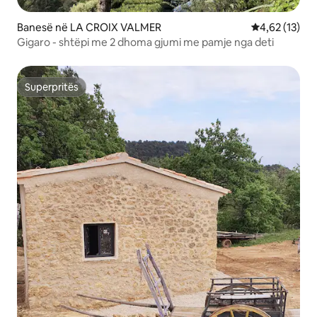
Banesë në LA CROIX VALMER
Vlerësimi mes
4,62 (13)
Gigaro - shtëpi me 2 dhoma gjumi me pamje nga deti
Superpritës
Superpritës