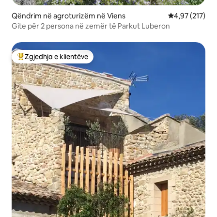
Qëndrim në agroturizëm në Viens
Vlerësimi mesa
4,97 (217)
Gite për 2 persona në zemër të Parkut Luberon
Zgjedhja e klientëve
Më të mirat e zgjedhjeve të klientëve