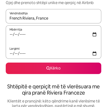
Gjej dhe prenoto shtëpi unike me qerpiç në Airbnb
Vendndodhja
Kur rezultatet të jenë të disponueshme, lëviz me butonat e shig
Mbërritja
Largimi
Kërko
Shtëpitë e qerpiçit më të vlerësuara me
qira pranë Riviera Franceze
Klientët e pranojnë: këto qëndrime kanë vlerësime të
larta për vendndodhjen, pastërtinë e më shumë.