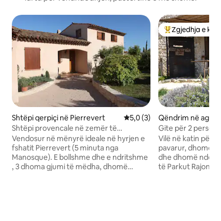
Zgjedhja e klie
Më të mirat e zgj
Shtëpi qerpiçi në Pierrevert
Vlerësimi mesatar 5,0 nga 5,
5,0 (3)
Qëndrim në agrot
Viens
Shtëpi provencale në zemër të
Gite për 2 person
Luberonit - Pierrevert
Luberon
Vendosur në mënyrë ideale në hyrjen e
Vilë në katin për
fshatit Pierrevert (5 minuta nga
pavarur, dhomë dus
Manosque). E bollshme dhe e ndritshme
dhe dhomë ndenjj
, 3 dhoma gjumi të mëdha, dhomë
të Parkut Rajonal 
ndenjjeje me mezzanine , dy tarraca të
të vjetër. Qasje e drejtpërdrejtë në një
mëdha, kopsht me lule, trampolinë për
zonë të mbrojtur n
fëmijë. Kuzhinë e pajisur plotësisht Furrë
vogël për t'u ndarë! Kafshë në pr
buke dhe supermarket në dalje të
(gomarë, kuaj, qen
nënndarjes. Shtëpia e stilit Provence me
Ideale për adhurue