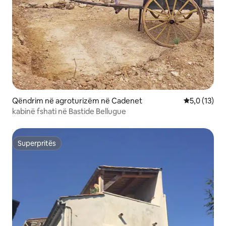
Qëndrim në agroturizëm në Cadenet
Vlerësimi me
5,0 (13)
kabinë fshati në Bastide Bellugue
Superpritës
Superpritës