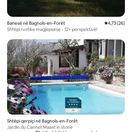
Banesë në Bagnols-en-Forêt
Vlerësimi mes
4,73 (26)
Shtëpi rustike magjepsëse - 12+ perspektivë!
Shtëpi qerpiçi në Bagnols-en-Forêt
Jardin du Cannet Maset in stone