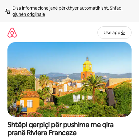
Kalo
Disa informacione janë përkthyer automatikisht. 
Shfaq 
te
gjuhën origjinale
përmbajtja
Use app
Shtëpi qerpiçi për pushime me qira
pranë Riviera Franceze