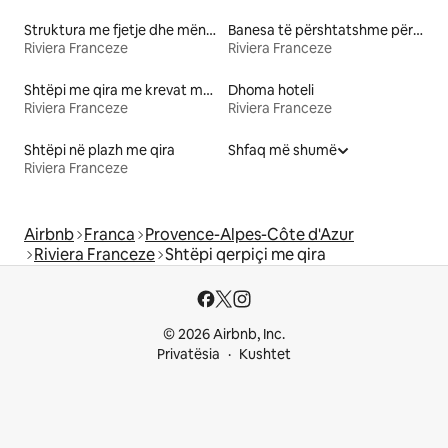
Struktura me fjetje dhe mëngjes
Banesa të përshtatshme për familje me qira
Riviera Franceze
Riviera Franceze
Shtëpi me qira me krevat me lartësi të përshtatshme
Dhoma hoteli
Riviera Franceze
Riviera Franceze
Shtëpi në plazh me qira
Shfaq më shumë
Riviera Franceze
Airbnb
Franca
Provence-Alpes-Côte d'Azur
Riviera Franceze
Shtëpi qerpiçi me qira
© 2026 Airbnb, Inc.
Privatësia
Kushtet