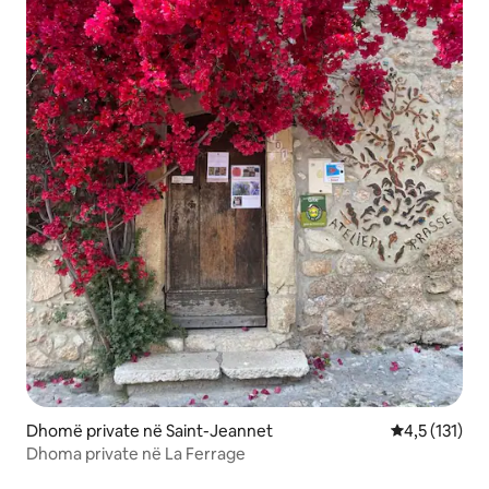
Dhomë private në Saint-Jeannet
Vlerësimi mes
4,5 (131)
Dhoma private në La Ferrage