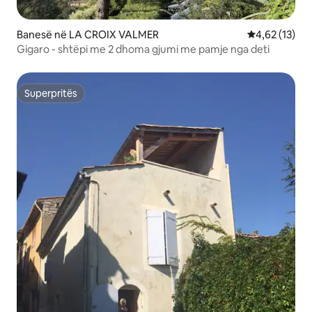
Banesë në LA CROIX VALMER
Vlerësimi mes
4,62 (13)
Gigaro - shtëpi me 2 dhoma gjumi me pamje nga deti
Superpritës
Superpritës