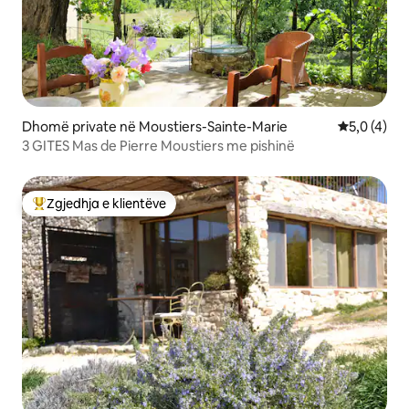
Dhomë private në Moustiers-Sainte-Marie
Vlerësimi m
5,0 (4)
3 GITES Mas de Pierre Moustiers me pishinë
Zgjedhja e klientëve
Më të mirat e zgjedhjeve të klientëve