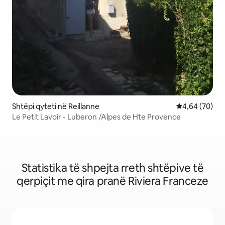
Shtëpi qyteti në Reillanne
Vlerësimi mes
4,64 (70)
Le Petit Lavoir - Luberon /Alpes de Hte Provence
Statistika të shpejta rreth shtëpive të
qerpiçit me qira pranë Riviera Franceze