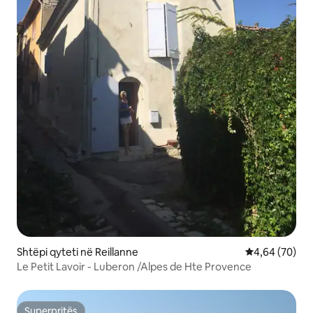
Shtëpi qyteti në Reillanne
Vlerësimi mes
4,64 (70)
Le Petit Lavoir - Luberon /Alpes de Hte Provence
Superpritës