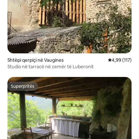
Shtëpi qerpiçi në Vaugines
Vlerësimi mesa
4,99 (117)
Studio në tarracë në zemër të Luberonit
Superpritës
Superpritës