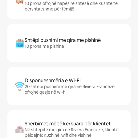
10 prona ofrojnë hapësirë shtesë dhe kushte të
përshtatshme për fëmijë
Shtëpi pushimi me qira me pishinë
10 prona me pishina
Disponueshmëria e Wi-Fi
20 shtëpi pushimi me qira në Riviera Franceze
ofrojnë qasje në wi-fi
Shërbimet më të kërkuara për klientët
Në shtëpitë me qira në Riviera Franceze, klientët
pëlqejnë: Kuzhinë, wifi dhe Pishinë