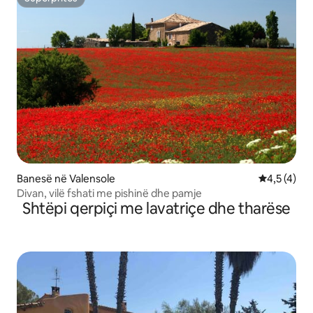
Superpritës
Banesë në Valensole
Vlerësimi m
4,5 (4)
Divan, vilë fshati me pishinë dhe pamje
Shtëpi qerpiçi me lavatriçe dhe tharëse