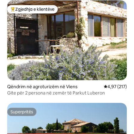
Zgjedhja e klientëve
Më të mirat e zgjedhjeve të klientëve
Qëndrim në agroturizëm në Viens
Vlerësimi mesa
4,97 (217)
Gite për 2 persona në zemër të Parkut Luberon
Superpritës
Superpritës