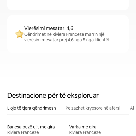
Vlerësimi mesatar: 4,6
Qëndrimet në Riviera Franceze marrin një
vlerësim mesatar prej 4,6 nga 5 nga klientët
Destinacione për të eksploruar
Lloje të tjera qëndrimesh
Peizazhet kryesore në afërsi
Akt
Banesa buzë ujit me qira
Varka me qira
Riviera Franceze
Riviera Franceze