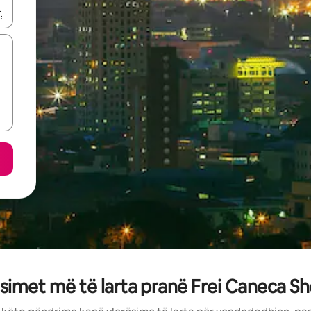
butonat e shigjetave lart e poshtë ose eksploro duke prekur ose duke l
ësimet më të larta pranë Frei Caneca 