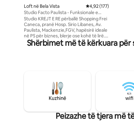
gjatë pun
Loft në Bela Vista
Vlerësimi mesatar 4,92 
4,92 (177)
1-minutës
Studio Facto Paulista - Funksionale e
Mall, 5 m
sofistikuar
Studio KREJT E RE përballë Shopping Frei
Higienópo
Caneca, pranë Hosp. Sirio Libanes, Av.
këmbë nga
Paulista, Mackenzie,FGV, hapësirë ideale
pranë, re
në PS për biznes, blerje ose kohë të lirë.
dhe tregj
Shërbimet më të kërkuara për 
Pishinë me ngrohje Int./ Ext. dhe
Solarium Lavanderi në palestrën e kafesë
MiniMercado Kuzhina e pajisur me
Nespresso Kondicioner me ajër të
ngrohtë dhe të ftohtë Lavaman me Wifi
Crusher SmartTV Krevat dhe çarçafë
banje të nivelit të lartë Lavatriçe dhe
hekur i thatë Tharëse flokësh Ballkon
qelqi CurtainsBlackout (Aut.) Tavolina e
përparme elektronike e kyçjes 24/7
Kuzhinë
wifi
Peizazhe të tjera më 