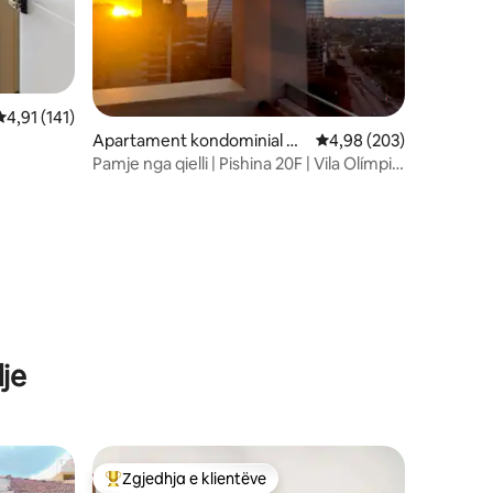
Vlerësimi mesatar 4,91 nga 5, 141 vlerësime
4,91 (141)
Apartament kondominial në
Vlerësimi mesatar 4,98
4,98 (203)
Itaim Bibi
Pamje nga qielli | Pishina 20F | Vila Olímpia
- Itaim SP
je
Zgjedhja e klientëve
Më të mirat e zgjedhjeve të klientëve