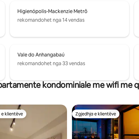
Higienópolis-Mackenzie Metrô
rekomandohet nga 14 vendas
Vale do Anhangabaú
rekomandohet nga 33 vendas
artamente kondominiale me wifi me q
 e klientëve
Zgjedhja e klientëve
 e klientëve
Zgjedhja e klientëve