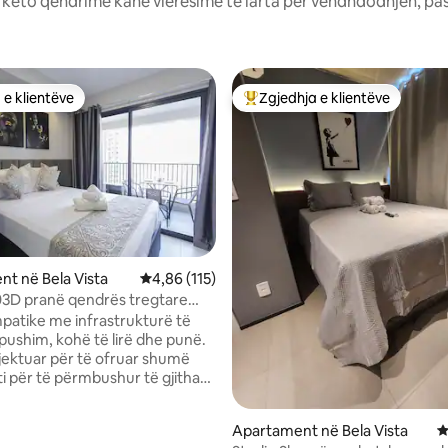
: këto qëndrime kanë vlerësime të larta për vendndodhjen, pa
 e klientëve
Zgjedhja e klientëve
 e klientëve
Më të mirat e zgjedhjeve të kli
t në Bela Vista
Vlerësimi mesatar 4,86 nga 5, 115 vlerësime
4,86 (115)
03D pranë qendrës tregtare
ca
mpatike me infrastrukturë të
 pushim, kohë të lirë dhe punë.
jektuar për të ofruar shumë
ti për të përmbushur të gjitha
 vizitorëve për qëndrime të
gjata. Vendndodhje e
Apartament në Bela Vista
V
 ideale për të njohur qytetin