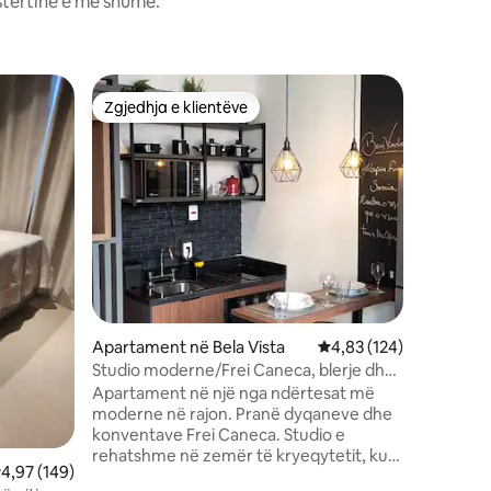
stërtinë e më shumë.
Apartame
Zgjedhja e klientëve
Superpr
entëve
Zgjedhja e klientëve
Superpr
Studio Sh
kondicio
Pushimi y
këtë stud
kundër z
dyshek E
100% të e
pushimit. Shijo apartamentin kondomini
të plotë 
palestër
takimi, i
punuar. Vendndodhje e shkëlqyer: pranë
Apartament në Bela Vista
Vlerësimi mesatar 4,83
4,83 (124)
Qendrës 
Studio moderne/Frei Caneca, blerje dhe
Frei Cane
konventa
Apartament në një nga ndërtesat më
spitalet. 
moderne në rajon. Pranë dyqaneve dhe
këtu!
konventave Frei Caneca. Studio e
rehatshme në zemër të kryeqytetit, ku
lerësimi mesatar 4,97 nga 5, 149 vlerësime
4,97 (149)
vizitori do të gjejë të gjitha lehtësitë e