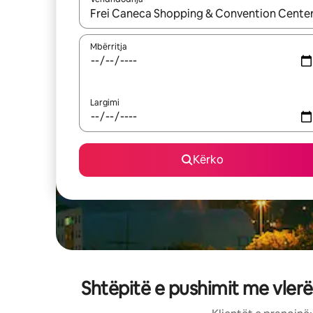
Kur rezultatet të jenë të disponueshme, lëviz me 
Mbërritja
Largimi
Kërko
Shtëpitë e pushimit me vler