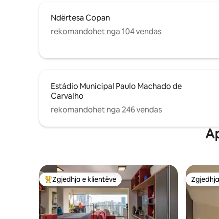
Ndërtesa Copan
rekomandohet nga 104 vendas
Estádio Municipal Paulo Machado de
Carvalho
rekomandohet nga 246 vendas
Ap
Zgjedhja e klientëve
Zgjedhja
Më të mirat e zgjedhjeve të klientëve
Zgjedhja