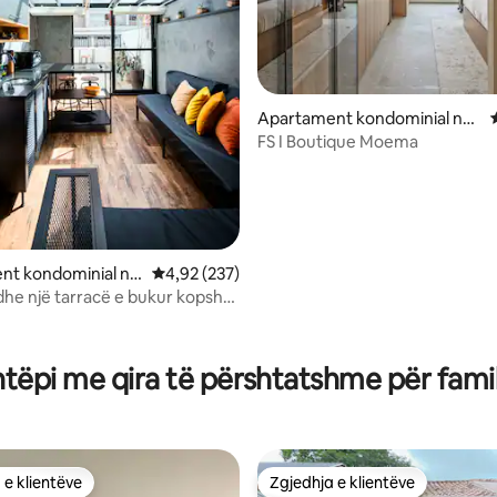
Apartament kondominial në
Moema
FS I Boutique Moema
nt kondominial në
Vlerësimi mesatar 4,92 nga 5, 237 vlerësime
4,92 (237)
dhe një tarracë e bukur kopshti
nga 5, 194 vlerësime
htëpi me qira të përshtatshme për famil
 e klientëve
Zgjedhja e klientëve
 e klientëve
Zgjedhja e klientëve