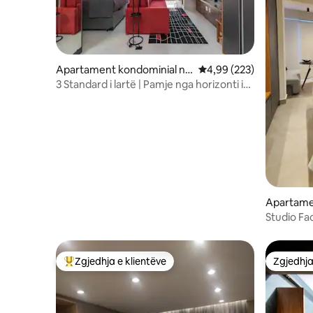
Apartament kondominial në
Vlerësimi mesatar 4,99 
4,99 (223)
Bela Vista
3 Standard i lartë | Pamje nga horizonti i
SP | Kati 25 41m2
Apartame
Bela Vista
Studio Fac
Zgjedhja e klientëve
Zgjedhja
Më të mirat e zgjedhjeve të klientëve
Zgjedhja