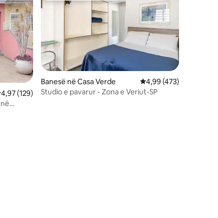
Banesë në Casa Verde
Vlerësimi mesatar 4,99
4,99 (473)
Studio e pavarur - Zona e Veriut-SP
lerësimi mesatar 4,97 nga 5, 129 vlerësime
4,97 (129)
 në