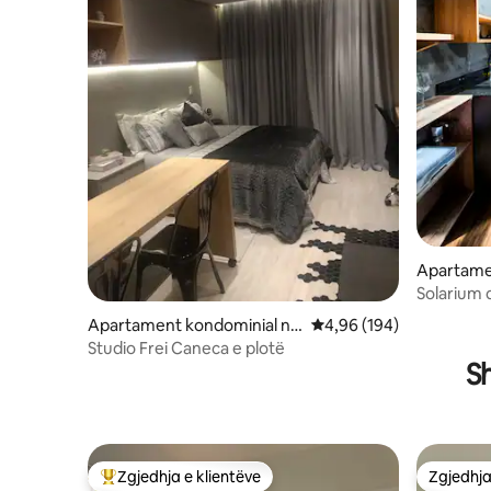
Apartame
Republika
Solarium 
10
Apartament kondominial në
Vlerësimi mesatar 4,96 
4,96 (194)
Bela Vista
Studio Frei Caneca e plotë
S
Zgjedhja e klientëve
Zgjedhja
Më të mirat e zgjedhjeve të klientëve
Zgjedhja