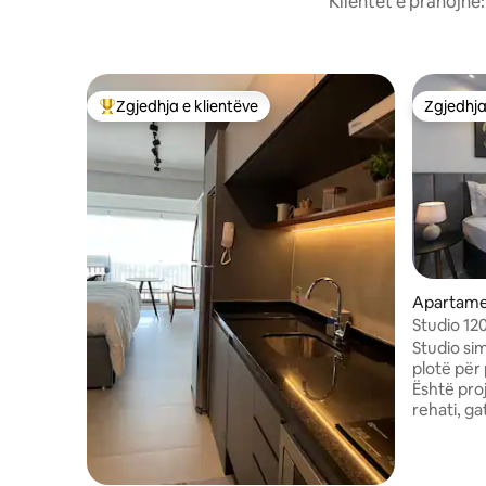
Klientët e pranojnë
Zgjedhja e klientëve
Zgjedhja
Më të mirat e zgjedhjeve të klientëve
Zgjedhja
Apartamen
Studio 12
Frei Cane
Studio si
plotë për
Është pro
rehati, ga
nevojat e
shkurtra ose të 
shkëlqyer,