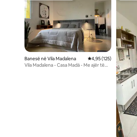
Banesë në Vila Madalena
Vlerësimi mesatar 4,95 
4,95 (125)
Vila Madalena - Casa Madá - Me ajër të
kondicionuar