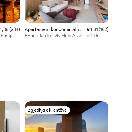
lerësimi mesatar 4,88 nga 5, 284 vlerësime
4,88 (284)
Apartament kondominial në
Vlerësimi mesatar 4,81
4,81 (162)
Jardim Paulista
 Pamje të
BHaus Jardins VN Melo Alves Loft Duplex
vik
| ma162
Zgjedhja e klientëve
Zgjedhja e klientëve