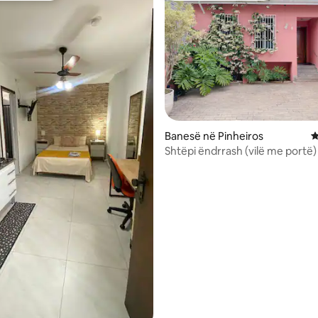
nga 5, 125 vlerësime
Banesë në Pinheiros
V
Shtëpi ëndrrash (vilë me portë)
Pinheiros