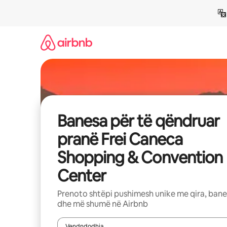
Kalo
te
përmbajtja
Banesa për të qëndruar
pranë Frei Caneca
Shopping & Convention
Center
Prenoto shtëpi pushimesh unike me qira, ban
dhe më shumë në Airbnb
Vendndodhja