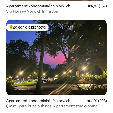
Apartament kondominial në Norwich
Vlerësimi mesa
4,83 (157)
Vila Flora @ Norwich Inn & Spa
Zgjedhja e klientëve
Më të mirat e zgjedhjeve të klientëve
Apartament kondominial në Norwich
Vlerësimi mesa
4,91 (203)
Çmim i parë buzë pishinës: Apartament studio pranë
kazinosë