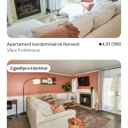
Apartament kondominial në Norwich
Vlerësimi mesa
4,97 (199)
Vila e Pushimeve
Zgjedhja e klientëve
Zgjedhja e klientëve