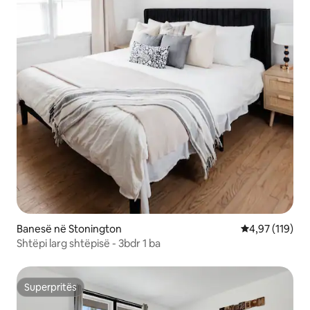
Banesë në Stonington
Vlerësimi mesa
4,97 (119)
Shtëpi larg shtëpisë - 3bdr 1 ba
Superpritës
Superpritës