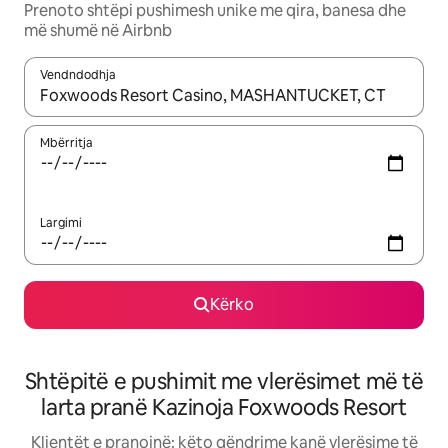
Prenoto shtëpi pushimesh unike me qira, banesa dhe
më shumë në Airbnb
Vendndodhja
Kur rezultatet të jenë të disponueshme, lëviz me butonat e shig
Mbërritja
Largimi
Kërko
Shtëpitë e pushimit me vlerësimet më të
larta pranë Kazinoja Foxwoods Resort
Klientët e pranojnë: këto qëndrime kanë vlerësime të