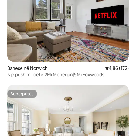
Banesë në Norwich
Vlerësimi mesa
4,86 (172)
Një pushim i qetë|2Mi Mohegan|9Mi Foxwoods
Superpritës
Superpritës