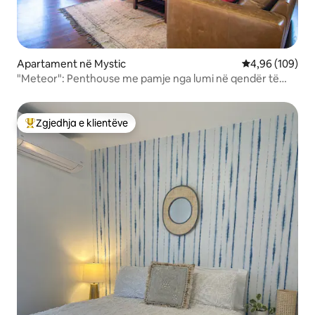
Apartament në Mystic
Vlerësimi mesa
4,96 (109)
"Meteor": Penthouse me pamje nga lumi në qendër të
qytetit Mistik
Zgjedhja e klientëve
Më të mirat e zgjedhjeve të klientëve