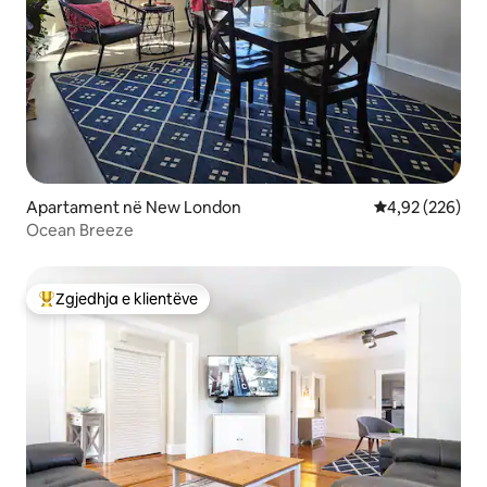
Apartament në New London
Vlerësimi mesa
4,92 (226)
Ocean Breeze
Zgjedhja e klientëve
Më të mirat e zgjedhjeve të klientëve