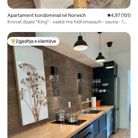
Apartament kondominial në Norwich
Vlerësimi mesa
4,97 (101)
Krevat dopio "King" - vaskë me hidromasazh - sauna - 1
milje Mohegan Sun
Zgjedhja e klientëve
Më të mirat e zgjedhjeve të klientëve