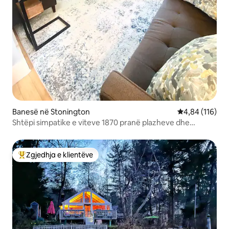
Banesë në Stonington
Vlerësimi mesa
4,84 (116)
Shtëpi simpatike e viteve 1870 pranë plazheve dhe
kazinove
Zgjedhja e klientëve
Më të mirat e zgjedhjeve të klientëve