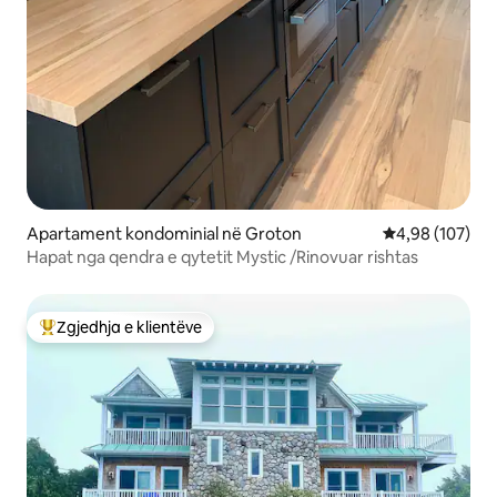
Apartament kondominial në Groton
Vlerësimi mesa
4,98 (107)
Hapat nga qendra e qytetit Mystic /Rinovuar rishtas
Zgjedhja e klientëve
Më të mirat e zgjedhjeve të klientëve