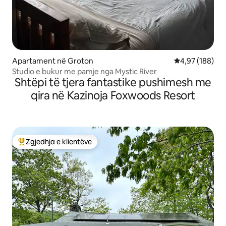
Apartament në Groton
Vlerësimi mesa
4,97 (188)
Studio e bukur me pamje nga Mystic River
Shtëpi të tjera fantastike pushimesh me
qira në Kazinoja Foxwoods Resort
Zgjedhja e klientëve
Më të mirat e zgjedhjeve të klientëve