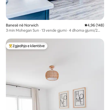
Banesë në Norwich
Vlerësimi mesa
4,96 (148)
3 min Mohegan Sun · 13 vende gjumi · 4 dhoma gjumi/2
banja · Parkim
Zgjedhja e klientëve
Më të mirat e zgjedhjeve të klientëve