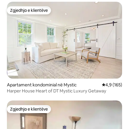
Zgjedhja e klientëve
Zgjedhja e klientëve
Apartament kondominial në Mystic
Vlerësimi mes
4,9 (165)
Harper House Heart of DT Mystic Luxury Getaway
Zgjedhja e klientëve
Zgjedhja e klientëve