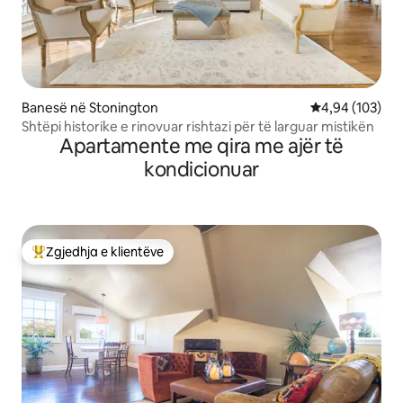
Banesë në Stonington
Vlerësimi mesa
4,94 (103)
Shtëpi historike e rinovuar rishtazi për të larguar mistikën
Apartamente me qira me ajër të
kondicionuar
Zgjedhja e klientëve
Më të mirat e zgjedhjeve të klientëve