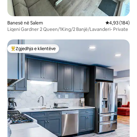
Banesë në Salem
Vlerësimi mesa
4,93 (184)
Liqeni Gardner 2 Queen/1King/2 Banjë/Lavanderi- Private
Zgjedhja e klientëve
Më të mirat e zgjedhjeve të klientëve