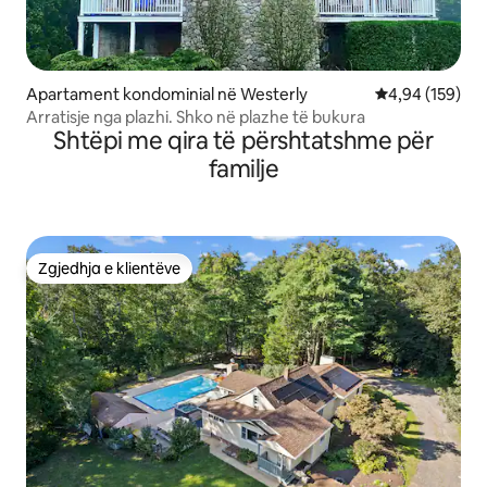
Apartament kondominial në Westerly
Vlerësimi mesa
4,94 (159)
Arratisje nga plazhi. Shko në plazhe të bukura
Shtëpi me qira të përshtatshme për
familje
Zgjedhja e klientëve
Zgjedhja e klientëve