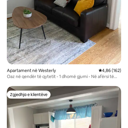
Apartament në Westerly
Vlerësimi mesa
4,86 (162)
Oaz në qendër të qytetit - 1 dhomë gjumi - Në afërsi të
gjithçkaje - Për 4 persona
Zgjedhja e klientëve
Zgjedhja e klientëve