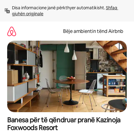
Kalo
Disa informacione janë përkthyer automatikisht. 
Shfaq 
te
gjuhën origjinale
përmbajtja
Bëje ambientin tënd Airbnb
Banesa për të qëndruar pranë Kazinoja
Foxwoods Resort