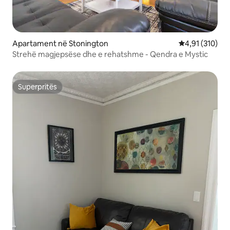
Apartament në Stonington
Vlerësimi mesa
4,91 (310)
Strehë magjepsëse dhe e rehatshme - Qendra e Mystic
Superpritës
Superpritës