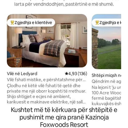
larta për vendndodhjen, pastërtinë e më shumë.
Zgjedhja e klientëve
Zgjedhja e klie
Më të mirat e zgjedhjeve të klientëve
Më të mirat e zgj
Vilë në Ledyard
Vlerësimi mesatar 4,93 nga 5, 1
4,93 (136)
Shtëpi miqsh në N
Vilë fshati mistike, e përshtatshme për
ington
Qëndrim në agrot
kafshë shtëpiake me shtigje për ecje
Çlodhu në këtë vilë fshati të qetë dhe
Country" në 100 h
Na lejoni t 'ju ur
private me një oborr kopshti të rrethuar.
100 Acre Wood, nj
Shijo shtigjet e ecjes në ambient,
fermë bagëtish që
karikuesit e makinave elektrike, një sallë
kukuvajkës është n
pritjeje në natyrë, hamakë, firepit, lojëra
Kushtet më të kërkuara për shtëpitë e
elegante miqsh e
lëndine dhe një skarë me gaz. Qëndrimi
pemëve dhe kopsh
pushimit me qira pranë Kazinoja
yt përfshin mëngjeset organike dhe
180°. Dyqani ynë n
Foxwoods Resort
shërbimet ekologjike. Vetëm 6 milje nga
me mish viçi dhe v