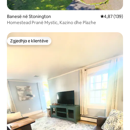
Banesë në Stonington
Vlerësimi mesa
4,87 (139)
Homestead Pranë Mystic, Kazino dhe Plazhe
Zgjedhja e klientëve
Zgjedhja e klientëve