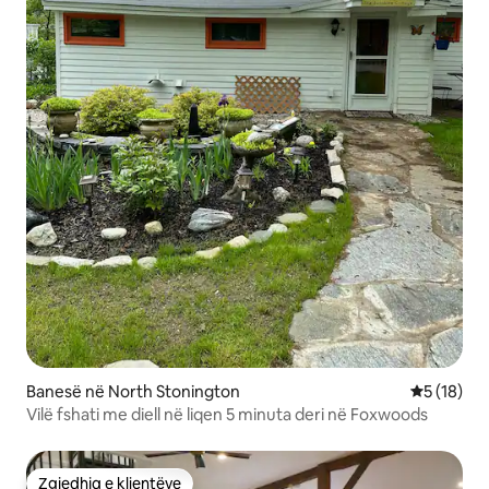
Banesë në North Stonington
Vlerësimi 
5 (18)
Vilë fshati me diell në liqen 5 minuta deri në Foxwoods
Zgjedhja e klientëve