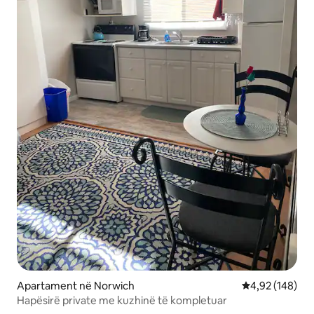
Apartament në Norwich
Vlerësimi mesa
4,92 (148)
Hapësirë private me kuzhinë të kompletuar