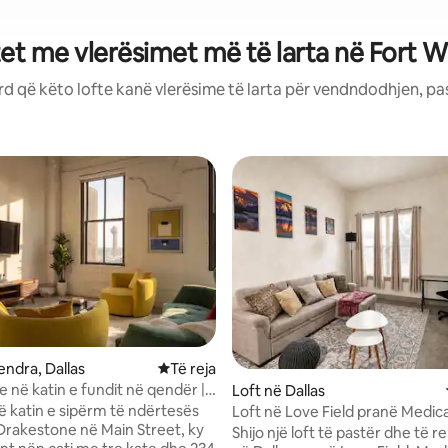
et me vlerësimet më të larta në Fort 
rd që këto lofte kanë vlerësime të larta për vendndodhjen, pas
endra, Dallas
Vendqëndrim i ri
Të reja
 në katin e fundit në qendër |
Loft në Dallas
 232 m²
 katin e sipërm të ndërtesës
Loft në Love Field pranë Medical
 Drakestone në Main Street, ky
Shijo një loft të pastër dhe të