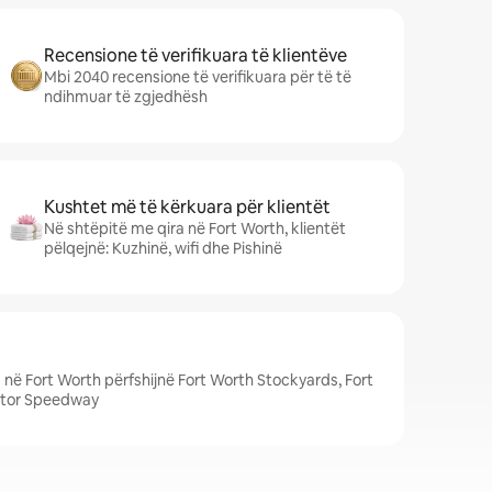
Recensione të verifikuara të klientëve
Mbi 2040 recensione të verifikuara për të të
ndihmuar të zgjedhësh
Kushtet më të kërkuara për klientët
Në shtëpitë me qira në Fort Worth, klientët
pëlqejnë: Kuzhinë, wifi dhe Pishinë
në Fort Worth përfshijnë Fort Worth Stockyards, Fort
otor Speedway