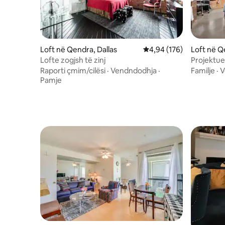
Loft në Qendra, Dallas
Vlerësimi mesatar 4,94 
4,94 (176)
Loft në Q
Lofte zogjsh të zinj
Projektues
falas
Raporti çmim/cilësi
·
Vendndodhja
·
Familje
·
V
Pamje