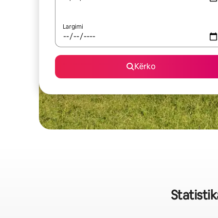
Largimi
Kërko
Statisti