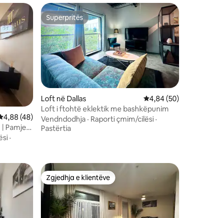
Superpritës
Superpritës
Loft në Dallas
Vlerësimi mesatar 4,8
4,84 (50)
Loft i ftohtë eklektik me bashkëpunim
Vlerësimi mesatar 4,88 nga 5, 48 vlerësime
4,88 (48)
Vendndodhja
·
Raporti çmim/cilësi
·
 | Pamje
Pastërtia
ësi
·
Zgjedhja e klientëve
Zgjedhja e klientëve