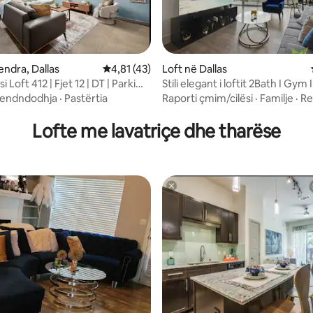
nga 5, 176 vlerësime
endra, Dallas
Vlerësimi mesatar 4,81 nga 5, 43 vlerësime
4,81 (43)
Loft në Dallas
i Loft 412 | Fjet 12 | DT | Parkim
Stili elegant i loftit 2Bath I Gym 
Hapësirë pune
endndodhja
·
Pastërtia
Raporti çmim/cilësi
·
Familje
·
Re
Lofte me lavatriçe dhe tharëse