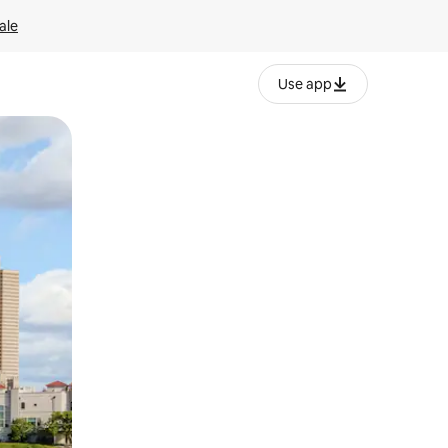
ale
Use app
ëvizur ekranin.