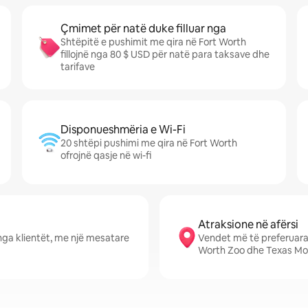
Çmimet për natë duke filluar nga
Shtëpitë e pushimit me qira në Fort Worth
fillojnë nga 80 $ USD për natë para taksave dhe
tarifave
Disponueshmëria e Wi-Fi
20 shtëpi pushimi me qira në Fort Worth
ofrojnë qasje në wi-fi
Atraksione në afërsi
nga klientët, me një mesatare
Vendet më të preferuara 
Worth Zoo dhe Texas M