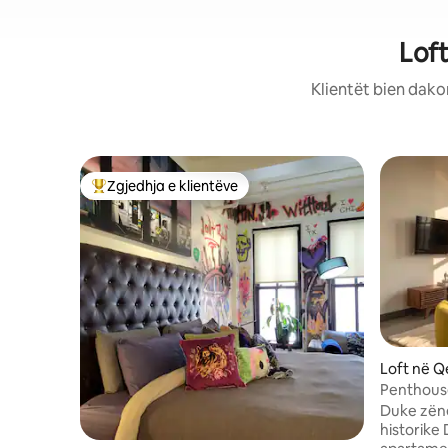
Loft
Klientët bien dako
Zgjedhja e klientëve
Më të mirat e zgjedhjeve të klientëve
Loft në Q
Penthouse
Tarracë |
Duke zënë
historike