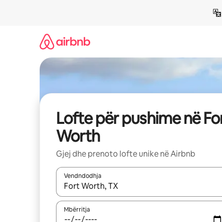
Kalo
te
përmbajtja
Lofte për pushime në Fo
Worth
Gjej dhe prenoto lofte unike në Airbnb
Vendndodhja
Kur rezultatet të jenë të disponueshme, lëviz me 
Mbërritja