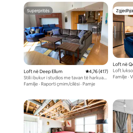
Superpritës
Zgjedhja
Superpritës
Zgjedhja
Loft në Q
Loft lukso
Loft në Deep Ellum
Vlerësimi mesatar 4,76 
4,76 (417)
shërbim p
Familje
·
V
Stili i bukur i studios me tavan të harkuar
me hapësirë të bollshme
Familje
·
Raporti çmim/cilësi
·
Pamje