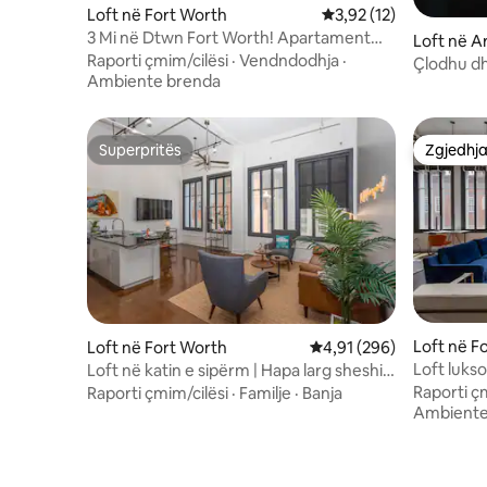
Loft në Fort Worth
Vlerësimi mesatar 3,92
3,92 (12)
3 Mi në Dtwn Fort Worth! Apartament
Loft në A
me vaskë me hidromasazh dhe pishinë
Raporti çmim/cilësi
·
Vendndodhja
·
Çlodhu dh
Ambiente brenda
bollshme 
banje! Në
Superpritës
Zgjedhja
Superpritës
Zgjedhja
Loft në F
Loft në Fort Worth
Vlerësimi mesatar 4,91 
4,91 (296)
Loft luks
Loft në katin e sipërm | Hapa larg sheshit
qytetitit
Sundance në qendër të FTW
Raporti ç
Raporti çmim/cilësi
·
Familje
·
Banja
Ambiente