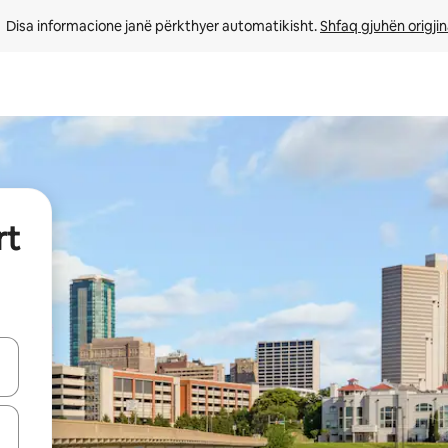
Disa informacione janë përkthyer automatikisht. 
Shfaq gjuhën origjin
rt
butonat e shigjetave lart e poshtë ose eksploro duke prekur ose duke l