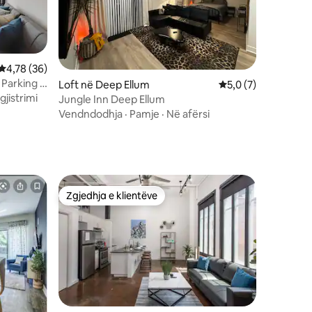
Vlerësimi mesatar 4,78 nga 5, 36 vlerësime
4,78 (36)
I Parking I
Loft në Deep Ellum
Vlerësimi mesatar 5
5,0 (7)
gjistrimi
Jungle Inn Deep Ellum
Vendndodhja
·
Pamje
·
Në afërsi
Zgjedhja e klientëve
Zgjedhja e klientëve