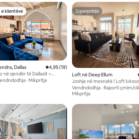
 e klientëve
Superpritës
 e klientëve
Superpritës
endra, Dallas
Vlerësimi mesatar 4,95 nga 5, 19 vlerësime
4,95 (19)
z në qendër të Dallasit +
nga 5, 417 vlerësime
Loft në Deep Ellum
arkimi falas
endndodhja
·
Mikpritja
Joshje në mesnatë | Loft luksoz
të qytetit + pishinë
Vendndodhja
·
Raporti çmim/cil
Mikpritja