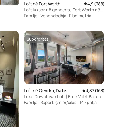
Loft në Fort Worth
Vlerësimi mesatar 4,9
4,9 (283)
Loft luksoz në qendër të Fort Worth në
Sundance Square
Familje
·
Vendndodhja
·
Planimetria
Superpritës
Superpritës
Loft në Qendra, Dallas
Vlerësimi mesatar 4,87
4,87 (163)
Luxe Downtown Loft | Free Valet Parking
| Pishinë
Familje
·
Raporti çmim/cilësi
·
Mikpritja