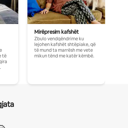
Mirëpresim kafshët
Zbulo vendqëndrime ku
lejohen kafshët shtëpiake, që
e
të mund ta marrësh me vete
e të
mikun tënd me katër këmbë.
qira
.
gjata