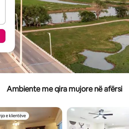
Ambiente me qira mujore në afërsi
ja e klientëve
rat e zgjedhjeve të klientëve