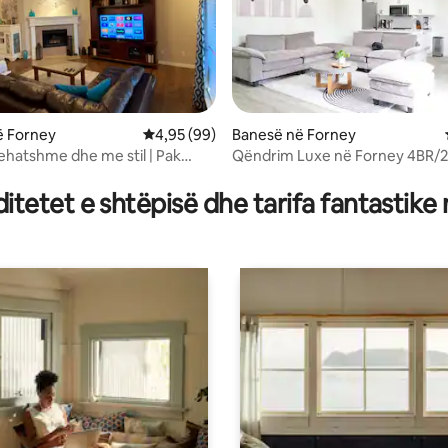
ë Forney
Vlerësimi mesatar 4,95 nga 5, 99 vlerësime
4,95 (99)
Banesë në Forney
rehatshme dhe me stil | Pak
Qëndrim Luxe në Forney 4BR
 nga 5, 16 vlerësime
a Dallas
tetet e shtëpisë dhe tarifa fantastike