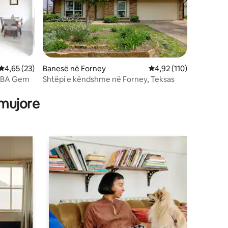
Vlerësimi mesatar 4,65 nga 5, 23 vlerësime
4,65 (23)
Banesë në Forney
Vlerësimi mesatar 4,92
4,92 (110)
/2BA Gem
Shtëpi e këndshme në Forney, Teksas
 mujore