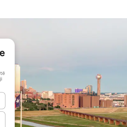
e
 të
ji
butonat e shigjetave lart e poshtë ose eksploro duke prekur ose duke l