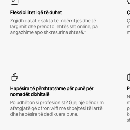
Fleksibiliteti që të duhet
Ç
Zgjidh datat e sakta të mbërritjes dhe të
Ç
largimit dhe prenoto lehtësisht online, pa
m
angazhime apo shkresurina shtesë.*
m
Hapësira të përshtatshme për punë për
P
nomadët dixhitalë
N
Po udhëton si profesionist? Gjej një qëndrim
m
afatgjatë që ofron wifi me shpejtësi të lartë
p
dhe hapësira të dedikuara pune.
k
s