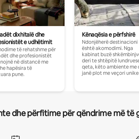
dët dixhitalë dhe
Kënaqësia e përfshirë
sionistët e udhëtimit
Ndonjëherë destinacioni
është akomodimi. Nga
odime të rehatshme për
kabinat buzë shkëmbinjv
ët dhe profesionistët
deri te shtëpitë lundrues
nojnë në distancë me
qeta, këto ambiente me 
dhe hapësira të
janë plot me veçori unike
uara pune.
te dhe përfitime për qëndrime më të 