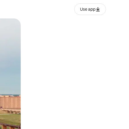
Use app
ëvizur ekranin.