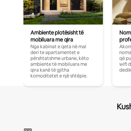
Ambiente plotësisht të
Noma
mobiluara me qira
profe
Nga kabinat e qeta në mal
Akom
deri te apartamentet e
nomad
përshtatshme urbane, këto
që pu
ambiente të mobiluara me
wifi 
qira kanë të gjitha
dedik
komoditetet e një shtëpie.
Kush