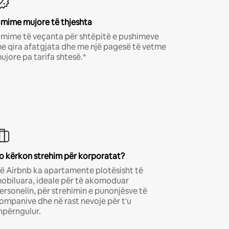
mime mujore të thjeshta
mime të veçanta për shtëpitë e pushimeve
e qira afatgjata dhe me një pagesë të vetme
ujore pa tarifa shtesë.*
o kërkon strehim për korporatat?
ë Airbnb ka apartamente plotësisht të
obiluara, ideale për të akomoduar
ersonelin, për strehimin e punonjësve të
ompanive dhe në rast nevoje për t'u
hpërngulur.