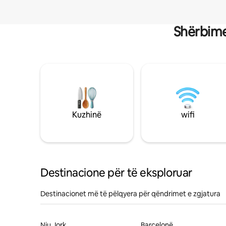
Shërbime
Kuzhinë
wifi
Destinacione për të eksploruar
Destinacionet më të pëlqyera për qëndrimet e zgjatura
Nju Jork
Barcelonë