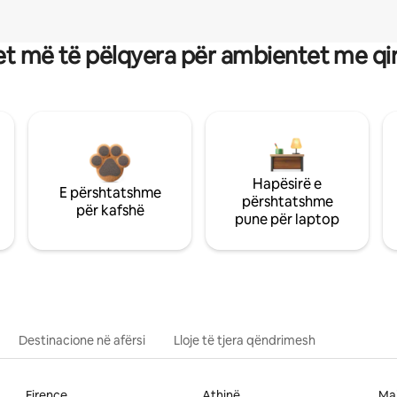
t më të pëlqyera për ambientet me qi
Hapësirë e
E përshtatshme
përshtatshme
për kafshë
pune për laptop
Destinacione në afërsi
Lloje të tjera qëndrimesh
Firence
Athinë
Ma