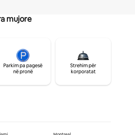
ra mujore
Parkim pa pagesë
Strehim për
në pronë
korporatat
jami
Montreal