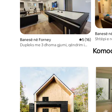
Banesë n
Shtëpi e 
Banesë në Forney
Vlerësimi mesatar 5
5 (16)
minuta ng
Dupleks me 3 dhoma gjumi, qëndrim i
Komodi
relaksuar