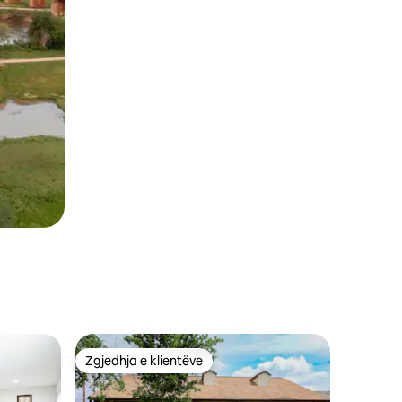
Zgjedhja e klientëve
Zgjedhja e klientëve