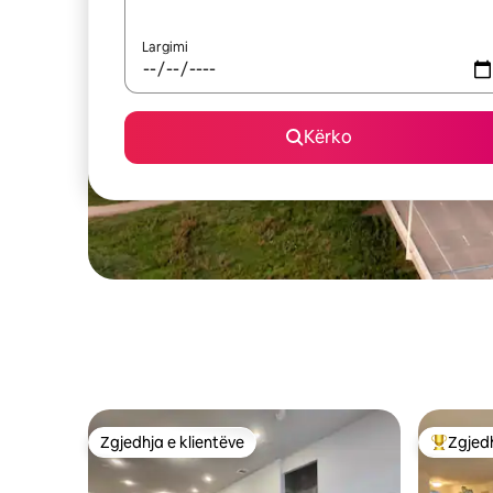
Largimi
Kërko
Zgjedhja e klientëve
Zgjedh
Zgjedhja e klientëve
Më të mi