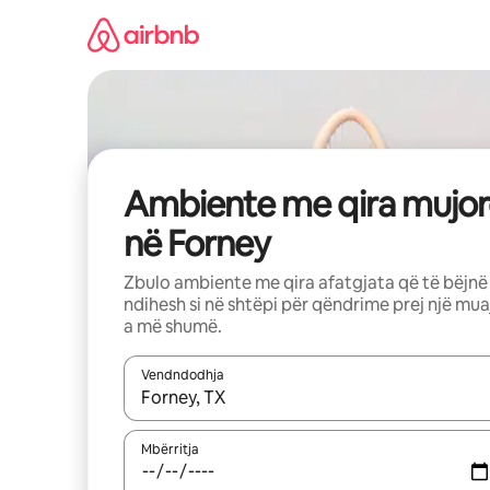
Kalo
te
përmbajtja
Ambiente me qira mujor
në Forney
Zbulo ambiente me qira afatgjata që të bëjnë
ndihesh si në shtëpi për qëndrime prej një mua
a më shumë.
Vendndodhja
Kur rezultatet të jenë të disponueshme, lëviz me 
Mbërritja