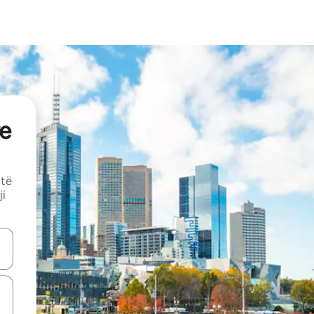
e
 të
ji
butonat e shigjetave lart e poshtë ose eksploro duke prekur ose duke l