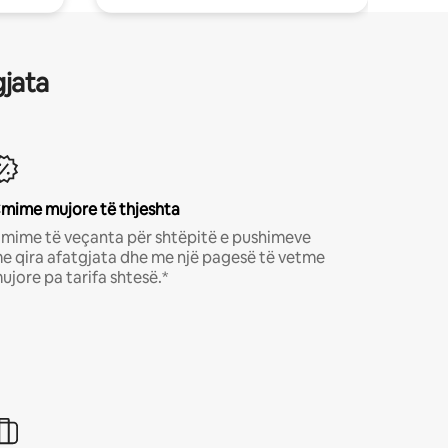
gjata
mime mujore të thjeshta
mime të veçanta për shtëpitë e pushimeve
e qira afatgjata dhe me një pagesë të vetme
ujore pa tarifa shtesë.*