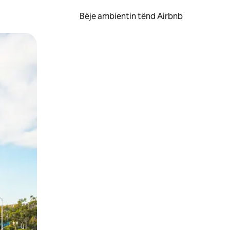
Bëje ambientin tënd Airbnb
ëvizur ekranin.