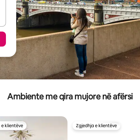
Ambiente me qira mujore në afërsi
 e klientëve
Zgjedhja e klientëve
 e klientëve
Zgjedhja e klientëve