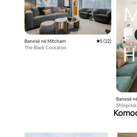
Banesë në Mitcham
Vlerësimi mesatar 5
5 (22)
The Black Cockatoo
Banesë në
Shtëpi lu
Komodi
madh për