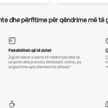
te dhe përfitime për qëndrime më të 
Fleksibiliteti që të duhet
Ç
Zgjidh datat e sakta të mbërritjes dhe të
Ç
largimit dhe prenoto lehtësisht online, pa
m
angazhime apo shkresurina shtesë.*
m