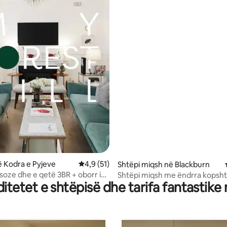
 nga 5, 22 vlerësime
 Kodra e Pyjeve
Vlerësimi mesatar 4,9 nga 5, 51 vlerësime
4,9 (51)
Shtëpi miqsh në Blackburn
ksoze dhe e qetë 3BR + oborr i
Shtëpi miqsh me ëndrra kopsht
tetet e shtëpisë dhe tarifa fantastike
para