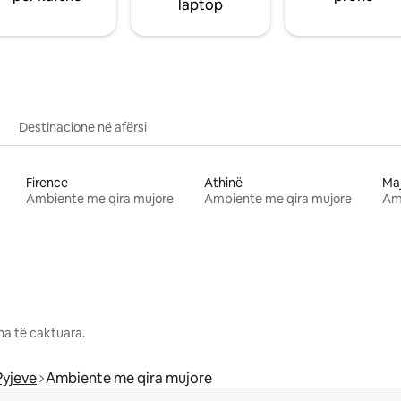
laptop
Destinacione në afërsi
Firence
Athinë
Ma
Ambiente me qira mujore
Ambiente me qira mujore
Am
na të caktuara.
Pyjeve
Ambiente me qira mujore