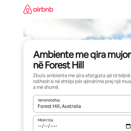
Kalo
te
përmbajtja
Ambiente me qira mujor
në Forest Hill
Zbulo ambiente me qira afatgjata që të bëjnë
ndihesh si në shtëpi për qëndrime prej një mua
a më shumë.
Vendndodhja
Kur rezultatet të jenë të disponueshme, lëviz me 
Mbërritja