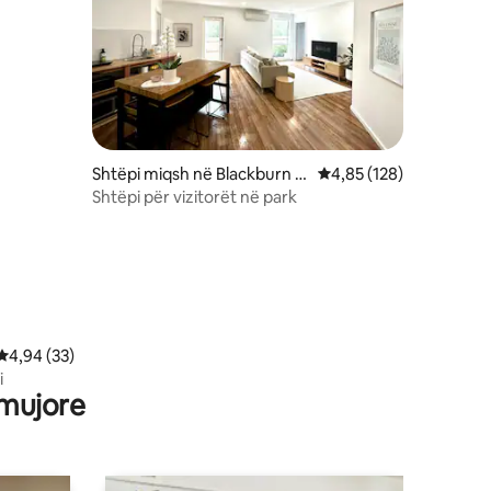
Shtëpi miqsh në Blackburn S
Vlerësimi mesatar 4,85
4,85 (128)
outh
Shtëpi për vizitorët në park
Vlerësimi mesatar 4,94 nga 5, 33 vlerësime
4,94 (33)
i
 mujore