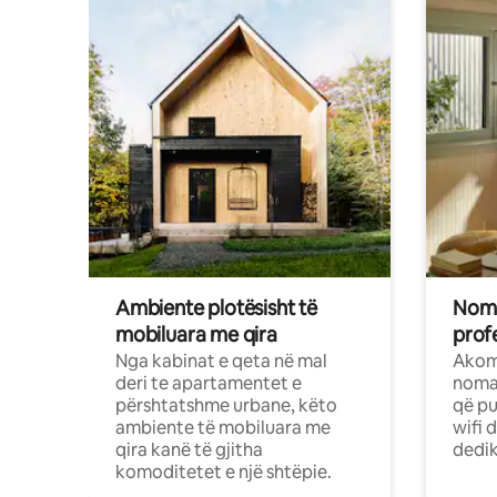
Ambiente plotësisht të
Noma
mobiluara me qira
profe
Nga kabinat e qeta në mal
Akom
deri te apartamentet e
nomad
përshtatshme urbane, këto
që pu
ambiente të mobiluara me
wifi 
qira kanë të gjitha
dedik
komoditetet e një shtëpie.