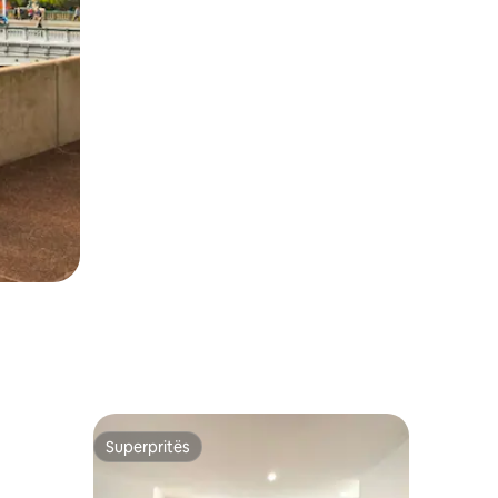
Superpritës
Superpritës