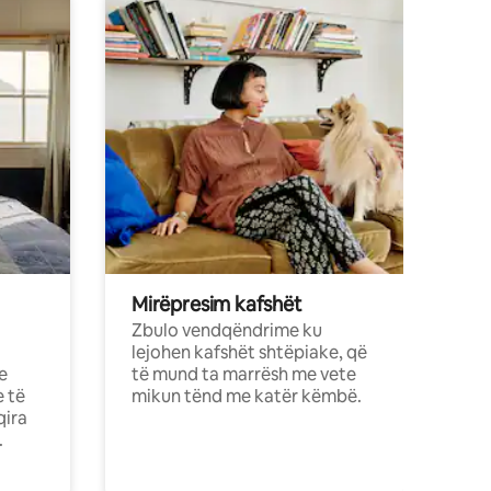
Mirëpresim kafshët
Zbulo vendqëndrime ku
lejohen kafshët shtëpiake, që
e
të mund ta marrësh me vete
e të
mikun tënd me katër këmbë.
qira
.