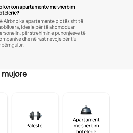
o kërkon apartamente me shërbim
otelerie?
ë Airbnb ka apartamente plotësisht të
obiluara, ideale për të akomoduar
ersonelin, për strehimin e punonjësve të
ompanive dhe në rast nevoje për t'u
hpërngulur.
a mujore
Apartament
Palestër
me shërbim
hotelerie