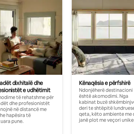
dët dixhitalë dhe
Kënaqësia e përfshirë
sionistët e udhëtimit
Ndonjëherë destinacioni
është akomodimi. Nga
odime të rehatshme për
kabinat buzë shkëmbinjv
ët dhe profesionistët
deri te shtëpitë lundrues
nojnë në distancë me
qeta, këto ambiente me 
dhe hapësira të
janë plot me veçori unike
uara pune.