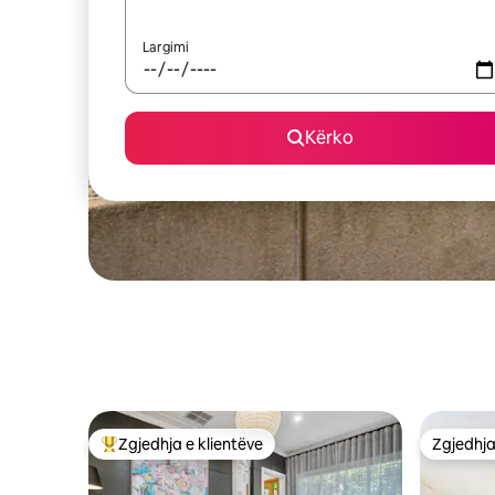
Largimi
Kërko
Zgjedhja e klientëve
Zgjedhja
Më të mirat e zgjedhjeve të klientëve
Zgjedhja