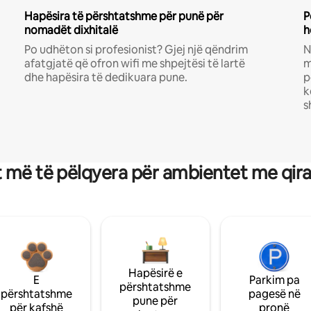
Hapësira të përshtatshme për punë për
P
nomadët dixhitalë
h
Po udhëton si profesionist? Gjej një qëndrim
N
afatgjatë që ofron wifi me shpejtësi të lartë
m
dhe hapësira të dedikuara pune.
p
k
s
 më të pëlqyera për ambientet me qir
Hapësirë e
E
Parkim pa
përshtatshme
përshtatshme
pagesë në
pune për
për kafshë
pronë