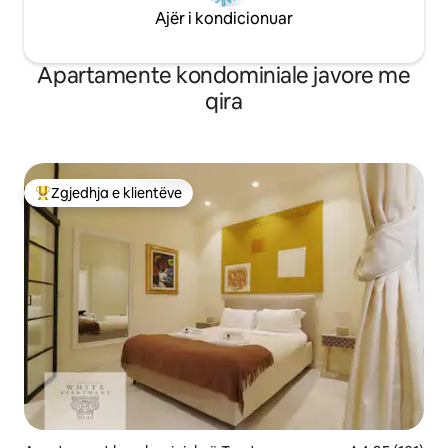
Ajër i kondicionuar
Apartamente kondominiale javore me
qira
Zgjedhja e klientëve
Më të mirat e zgjedhjeve të klientëve