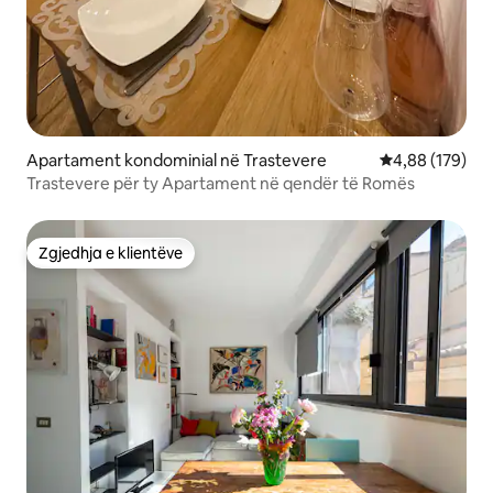
Apartament kondominial në Trastevere
Vlerësimi mesa
4,88 (179)
Trastevere për ty Apartament në qendër të Romës
Zgjedhja e klientëve
Zgjedhja e klientëve