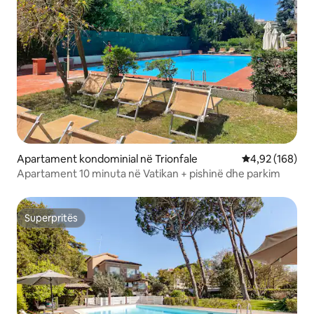
Apartament kondominial në Trionfale
Vlerësimi mesa
4,92 (168)
Apartament 10 minuta në Vatikan + pishinë dhe parkim
Superpritës
Superpritës