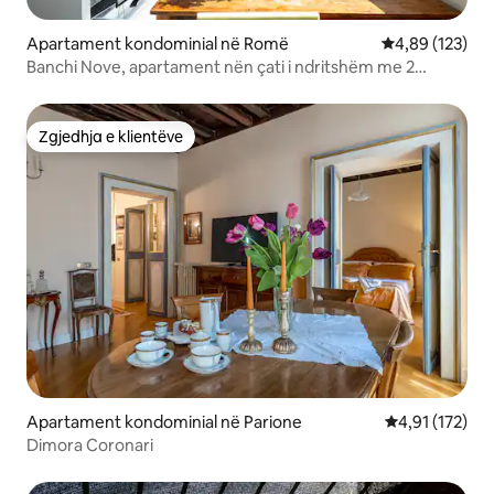
Apartament kondominial në Romë
Vlerësimi mesa
4,89 (123)
Banchi Nove, apartament nën çati i ndritshëm me 2
tarraca
Zgjedhja e klientëve
Zgjedhja e klientëve
Apartament kondominial në Parione
Vlerësimi mesa
4,91 (172)
Dimora Coronari