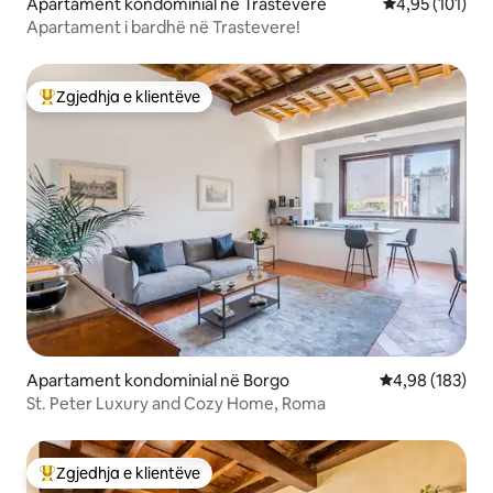
Apartament kondominial në Trastevere
Vlerësimi mesa
4,95 (101)
Apartament i bardhë në Trastevere!
Zgjedhja e klientëve
Më të mirat e zgjedhjeve të klientëve
Apartament kondominial në Borgo
Vlerësimi mesa
4,98 (183)
St. Peter Luxury and Cozy Home, Roma
Zgjedhja e klientëve
Më të mirat e zgjedhjeve të klientëve