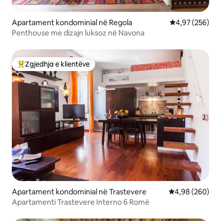
Apartament kondominial në Regola
Vlerësimi mesa
4,97 (256)
Penthouse me dizajn luksoz në Navona
Zgjedhja e klientëve
Më të mirat e zgjedhjeve të klientëve
Apartament kondominial në Trastevere
Vlerësimi mesat
4,98 (260)
Apartamenti Trastevere Interno 6 Romë