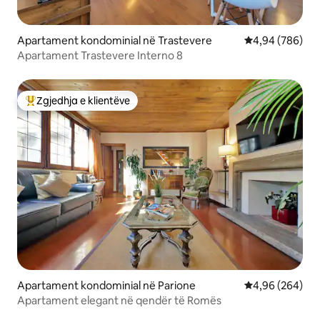
Apartament kondominial në Trastevere
Vlerësimi mesat
4,94 (786)
Apartament Trastevere Interno 8
Zgjedhja e klientëve
Më të mirat e zgjedhjeve të klientëve
Apartament kondominial në Parione
Vlerësimi mesat
4,96 (264)
Apartament elegant në qendër të Romës