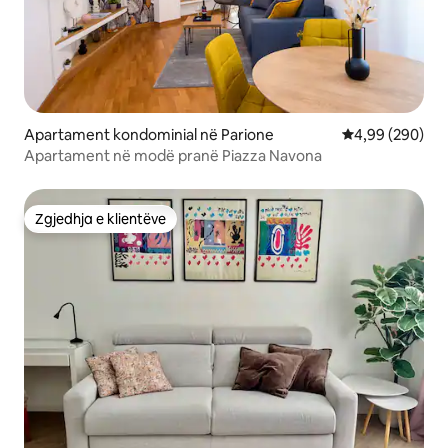
Apartament kondominial në Parione
Vlerësimi mesat
4,99 (290)
Apartament në modë pranë Piazza Navona
Zgjedhja e klientëve
Zgjedhja e klientëve