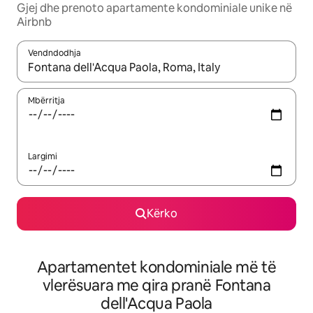
Gjej dhe prenoto apartamente kondominiale unike në
Airbnb
Vendndodhja
Kur rezultatet të jenë të disponueshme, lëviz me butonat e shig
Mbërritja
Largimi
Kërko
Apartamentet kondominiale më të
vlerësuara me qira pranë Fontana
dell'Acqua Paola