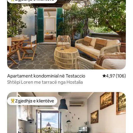
Më të mirat e zgjedhjeve të klientëve
Apartament kondominial në Testaccio
Vlerësimi mesa
4,97 (106)
Shtëpi Loren me tarracë nga Hostalia
Zgjedhja e klientëve
Më të mirat e zgjedhjeve të klientëve