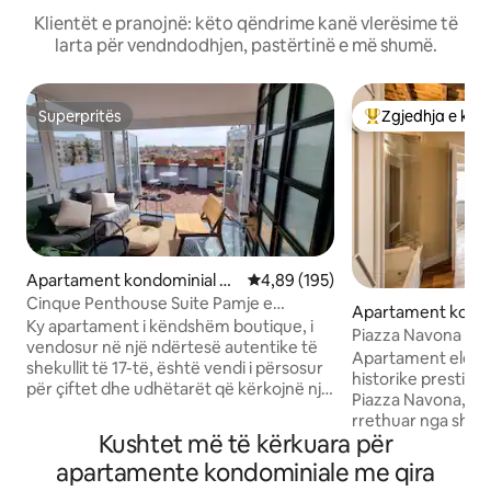
Klientët e pranojnë: këto qëndrime kanë vlerësime të
larta për vendndodhjen, pastërtinë e më shumë.
Superpritës
Zgjedhja e klie
Superpritës
Më të mirat e zgj
Apartament kondominial në
Vlerësimi mesatar 4,89 nga 5, 1
4,89 (195)
Trastevere
Cinque Penthouse Suite Pamje e
Apartament kondo
mahnitshme
Ky apartament i këndshëm boutique, i
Parione
Piazza Navona ma
vendosur në një ndërtesë autentike të
Apartament elega
shekullit të 17-të, është vendi i përsosur
historike prestigj
për çiftet dhe udhëtarët që kërkojnë një
Piazza Navona, ze
përvojë intime, autentike dhe thellësisht
rrethuar nga shat
romake. Tarraca panoramike private në
Kushtet më të kërkuara për
Bernini dhe Borrom
të njëjtin nivel të lejon të admirosh
ofron dy dhoma gj
apartamente kondominiale me qira
qytetin nga lart dhe të ndihesh i lidhur
dhoma kryesore e 