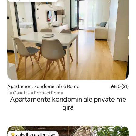
Më të mirat e zgjedhjeve të klientëve
Apartament kondominial në Romë
Vlerësimi me
5,0 (31)
La Casetta a Porta di Roma
Apartamente kondominiale private me
qira
Zgjedhja e klientëve