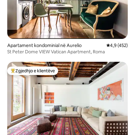
Apartament kondominial në Aurelio
Vlerësimi mes
4,9 (452)
St Peter Dome VIEW Vatican Apartment, Roma
Zgjedhja e klientëve
Më të mirat e zgjedhjeve të klientëve