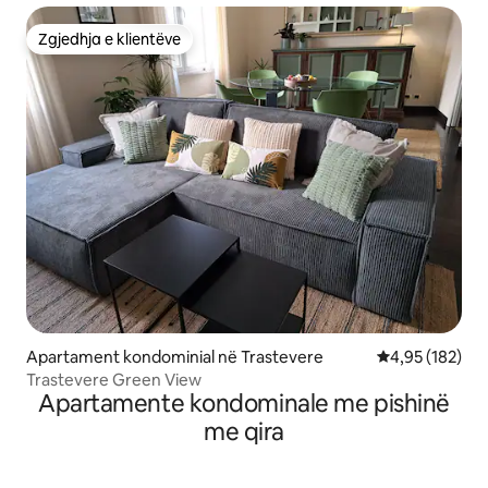
Zgjedhja e klientëve
Zgjedhja e klientëve
Apartament kondominial në Trastevere
Vlerësimi mesa
4,95 (182)
Trastevere Green View
Apartamente kondominale me pishinë
me qira