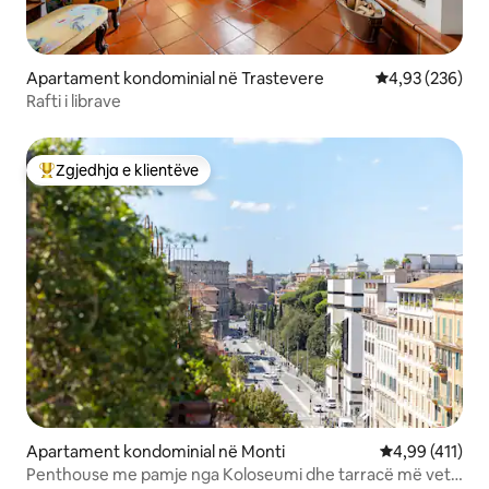
Apartament kondominial në Trastevere
Vlerësimi mesa
4,93 (236)
Rafti i librave
Zgjedhja e klientëve
Më të mirat e zgjedhjeve të klientëve
Apartament kondominial në Monti
Vlerësimi mesa
4,99 (411)
Penthouse me pamje nga Koloseumi dhe tarracë më vete