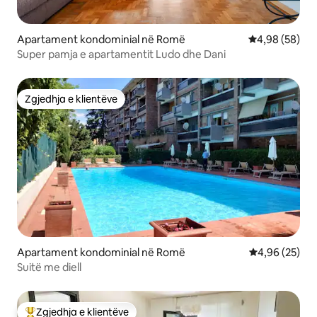
Apartament kondominial në Romë
Vlerësimi mes
4,98 (58)
Super pamja e apartamentit Ludo dhe Dani
Zgjedhja e klientëve
Zgjedhja e klientëve
Apartament kondominial në Romë
Vlerësimi mes
4,96 (25)
Suitë me diell
Zgjedhja e klientëve