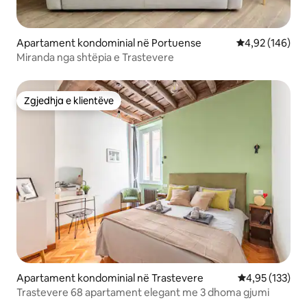
Apartament kondominial në Portuense
Vlerësimi mesa
4,92 (146)
Miranda nga shtëpia e Trastevere
Zgjedhja e klientëve
Zgjedhja e klientëve
Apartament kondominial në Trastevere
Vlerësimi mesa
4,95 (133)
Trastevere 68 apartament elegant me 3 dhoma gjumi