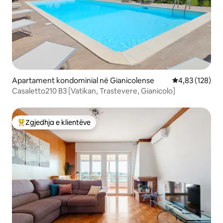
Apartament kondominial në Gianicolense
Vlerësimi mesa
4,83 (128)
Casaletto210 B3 [Vatikan, Trastevere, Gianicolo]
Zgjedhja e klientëve
Më të mirat e zgjedhjeve të klientëve