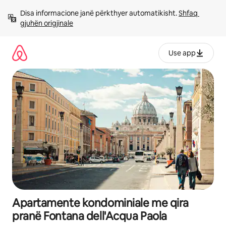
Kalo
Disa informacione janë përkthyer automatikisht. 
Shfaq 
te
gjuhën origjinale
përmbajtja
Use app
Apartamente kondominiale me qira
pranë Fontana dell'Acqua Paola