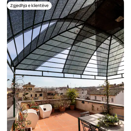
Zgjedhja e klientëve
Zgjedhja e klientëve