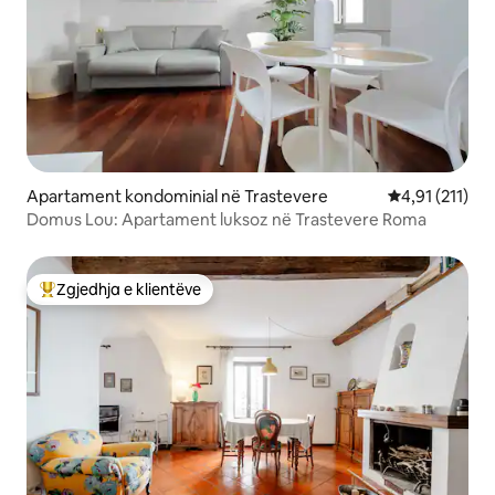
Apartament kondominial në Trastevere
Vlerësimi mesa
4,91 (211)
Domus Lou: Apartament luksoz në Trastevere Roma
Zgjedhja e klientëve
Më të mirat e zgjedhjeve të klientëve