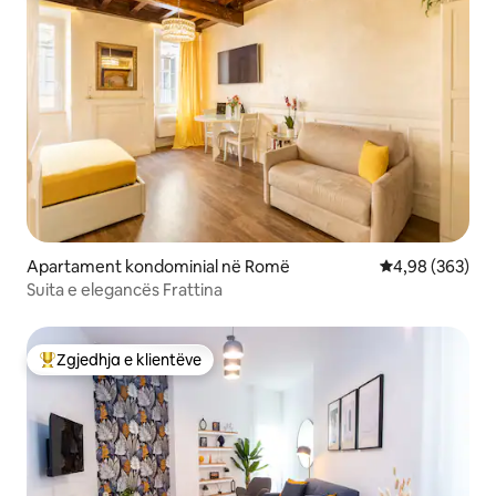
Apartament kondominial në Romë
Vlerësimi mesa
4,98 (363)
Suita e elegancës Frattina
Zgjedhja e klientëve
Më të mirat e zgjedhjeve të klientëve