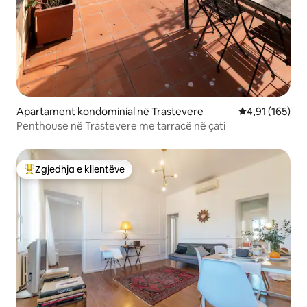
Apartament kondominial në Trastevere
Vlerësimi mesa
4,91 (165)
Penthouse në Trastevere me tarracë në çati
Zgjedhja e klientëve
Më të mirat e zgjedhjeve të klientëve