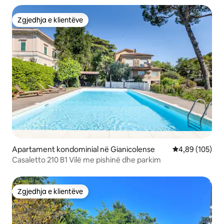
Zgjedhja e klientëve
Zgjedhja e klientëve
Apartament kondominial në Gianicolense
Vlerësimi mesa
4,89 (105)
Casaletto 210 B1 Vilë me pishinë dhe parkim
Zgjedhja e klientëve
Zgjedhja e klientëve