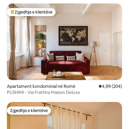
Zgjedhja e klientëve
Më të mirat e zgjedhjeve të klientëve
Apartament kondominial në Romë
Vlerësimi mesat
4,99 (204)
PUSHIMI - Via Frattina Maison Deluxe
Zgjedhja e klientëve
Zgjedhja e klientëve