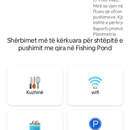
te supermarketi AEON • 5 minuta deri në
*Austin*KTV*Pish
Mirë se vjen në lis
Permas Food District • 15 minuta deri në
ftues që ofron pë
IKEA Tebrau • 15 minuta deri në qendrën
pushimeve. Kjo nj
tregtare Southkey Mall • 15 minuta larg
është e përkryer p
Mt Austin • 30 minuta deri në Legoland
grupet që duan të 
Raporti çmim/cilës
relaksues dhe argëtues. Këtu
Planimetria
Shërbimet më të kërkuara për shtëpitë e
njësi e përshtats
elektrike. Ofrojmë
pushimit me qira në Fishing Pond
7kw të tipit 2. Për më tepër, kjo është një
njësi e përshtats
Enë të veçanta mu
dhe artikuj të tjer
që të gjithë të mun
qëndrimin e tyre pa u
humb rastin të😊 
tënd sot në këtë n
Kuzhinë
wifi