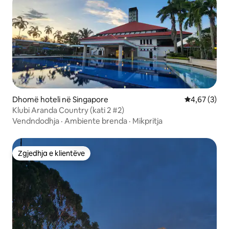
Dhomë hoteli në Singapore
Vlerësimi me
4,67 (3)
Klubi Aranda Country (kati 2 #2)
Vendndodhja
·
Ambiente brenda
·
Mikpritja
Zgjedhja e klientëve
Zgjedhja e klientëve