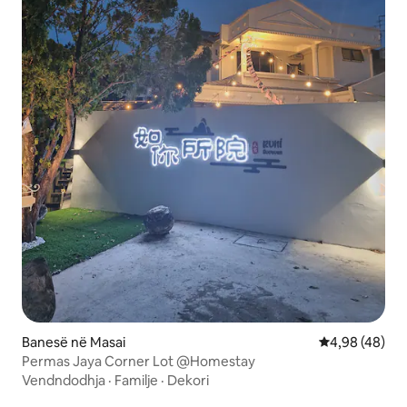
Banesë në Masai
Vlerësimi mes
4,98 (48)
Permas Jaya Corner Lot @Homestay
Vendndodhja
·
Familje
·
Dekori