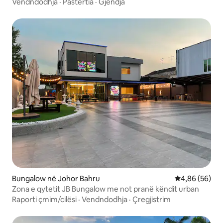
Vendndodhja
·
Pastërtia
·
Gjendja
Bungalow në Johor Bahru
Vlerësimi mes
4,86 (56)
Zona e qytetit JB Bungalow me not pranë këndit urban
Raporti çmim/cilësi
·
Vendndodhja
·
Çregjistrim