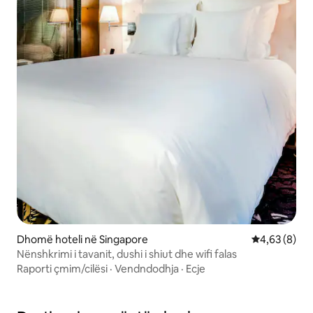
Dhomë hoteli në Singapore
Vlerësimi me
4,63 (8)
Nënshkrimi i tavanit, dushi i shiut dhe wifi falas
Raporti çmim/cilësi
·
Vendndodhja
·
Ecje