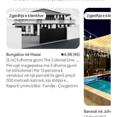
Zgjedhja e klientëve
Zgjedhja e klient
Zgjedhja e klientëve
Zgjedhja e klient
Bungalow në Masai
Vlerësimi mesatar 4,98 nga 5, 
4,98 (45)
[E re] 5 dhoma gjumi The Colonial One -
Lëndinë e madhe dhe tavolinë bilardoje
Përvojë magjepsëse me 5 dhoma gjumi
në stil kolonial | Për 13 persona E
vendosur në një parcelë të gjerë prej 5
000 metrash katrorë, kjo shtëpi e
projektuar bukur e stilit kolonial është e
Raporti çmim/cilësi
·
Familje
·
Çregjistrim
përkryer për familjet, grupet e mëdha
ose miqtë që udhëtojnë së bashku.
Veçantitë: • 5 dhoma gjumi (4 me suita) •
4 krevate dopio "queen", 1 krevat teke
super, 1 divan-krevat, 1 krevat me hapje
Banesë në Johor 
me dy krevate teke 1,9 m • 5 minuta deri
LF Pool Vila3