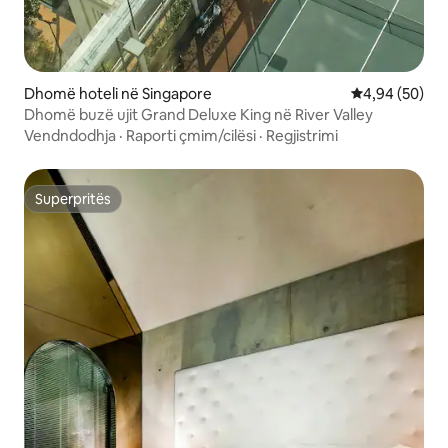
Dhomë hoteli në Singapore
Vlerësimi mes
4,94 (50)
Dhomë buzë ujit Grand Deluxe King në River Valley
Vendndodhja
·
Raporti çmim/cilësi
·
Regjistrimi
Superpritës
Superpritës