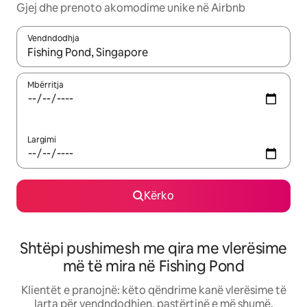
Gjej dhe prenoto akomodime unike në Airbnb
Vendndodhja
Kur rezultatet të jenë të disponueshme, lëviz me butonat e shig
Mbërritja
Largimi
Kërko
Shtëpi pushimesh me qira me vlerësime
më të mira në Fishing Pond
Klientët e pranojnë: këto qëndrime kanë vlerësime të
larta për vendndodhjen, pastërtinë e më shumë.