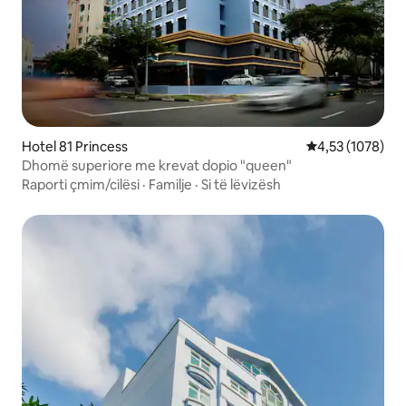
Hotel 81 Princess
Vlerësimi mesat
4,53 (1078)
Dhomë superiore me krevat dopio "queen"
Raporti çmim/cilësi
·
Familje
·
Si të lëvizësh