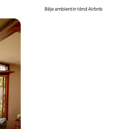
Bëje ambientin tënd Airbnb
ëvizur ekranin.