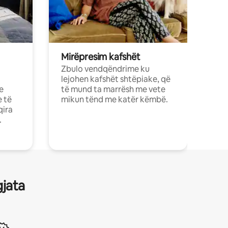
Mirëpresim kafshët
Zbulo vendqëndrime ku
lejohen kafshët shtëpiake, që
e
të mund ta marrësh me vete
e të
mikun tënd me katër këmbë.
qira
.
gjata