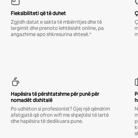
Fleksibiliteti që të duhet
Ç
Zgjidh datat e sakta të mbërritjes dhe të
Ç
largimit dhe prenoto lehtësisht online, pa
m
angazhime apo shkresurina shtesë.*
m
Hapësira të përshtatshme për punë për
P
nomadët dixhitalë
h
Po udhëton si profesionist? Gjej një qëndrim
N
afatgjatë që ofron wifi me shpejtësi të lartë
m
dhe hapësira të dedikuara pune.
p
k
s