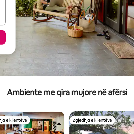
Ambiente me qira mujore në afërsi
ja e klientëve
Zgjedhja e klientëve
rat e zgjedhjeve të klientëve
Zgjedhja e klientëve