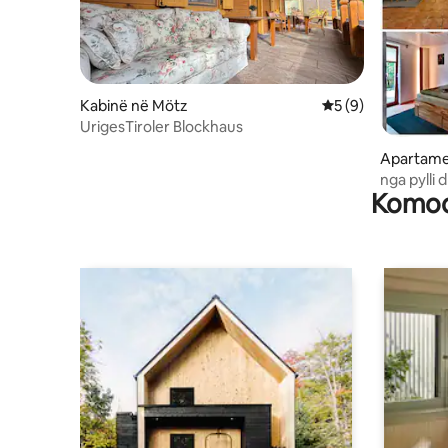
Kabinë në Mötz
Vlerësimi mesatar 
5 (9)
UrigesTiroler Blockhaus
Apartame
nga pylli 
Komodi