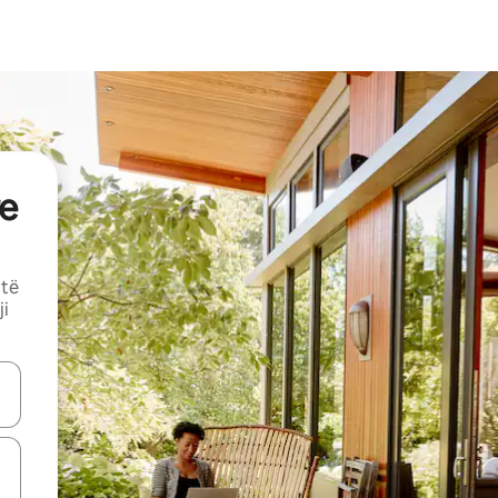
e
 të
ji
butonat e shigjetave lart e poshtë ose eksploro duke prekur ose duke l