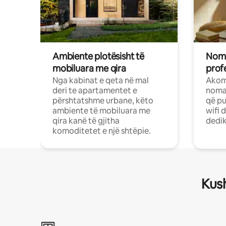
Ambiente plotësisht të
Noma
mobiluara me qira
profe
Nga kabinat e qeta në mal
Akom
deri te apartamentet e
nomad
përshtatshme urbane, këto
që pu
ambiente të mobiluara me
wifi 
qira kanë të gjitha
dedik
komoditetet e një shtëpie.
Kush