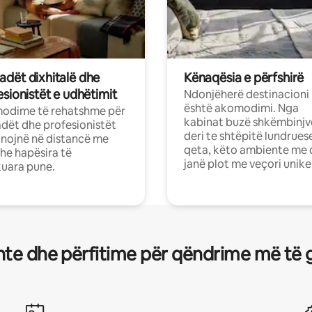
dët dixhitalë dhe
Kënaqësia e përfshirë
sionistët e udhëtimit
Ndonjëherë destinacioni
është akomodimi. Nga
odime të rehatshme për
kabinat buzë shkëmbinjv
ët dhe profesionistët
deri te shtëpitë lundrues
nojnë në distancë me
qeta, këto ambiente me 
dhe hapësira të
janë plot me veçori unike
uara pune.
te dhe përfitime për qëndrime më të 