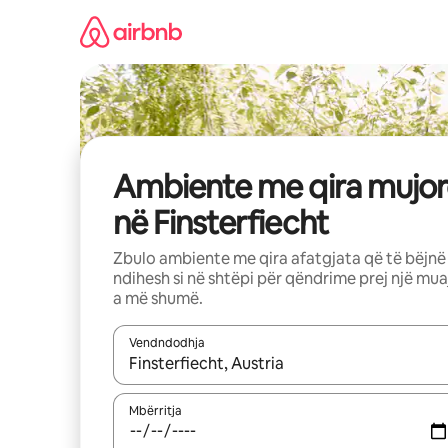
Kalo
te
përmbajtja
Ambiente me qira mujor
në Finsterfiecht
Zbulo ambiente me qira afatgjata që të bëjnë
ndihesh si në shtëpi për qëndrime prej një mua
a më shumë.
Vendndodhja
Kur rezultatet të jenë të disponueshme, lëviz me 
Mbërritja