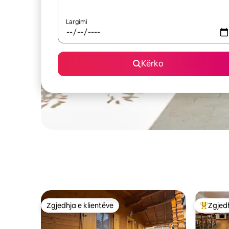
Largimi
Kërko
Zgjedhja e klientëve
Zgjedh
Zgjedhja e klientëve
Më të mi