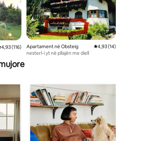
Apartament në Obsteig
Vlerësimi mesatar 4,9
4,93 (14)
lerësimi mesatar 4,93 nga 5, 116 vlerësime
4,93 (116)
nesterl-i yt në pllajën me diell
 mujore