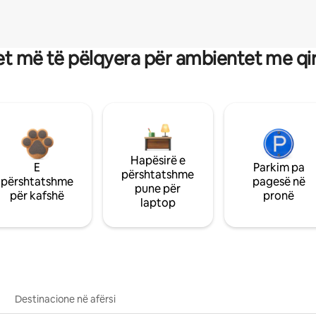
t më të pëlqyera për ambientet me qi
Hapësirë e
E
Parkim pa
përshtatshme
përshtatshme
pagesë në
pune për
për kafshë
pronë
laptop
Destinacione në afërsi