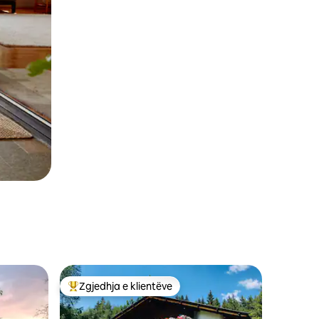
Zgjedhja e klientëve
Më të mirat e zgjedhjeve të klientëve