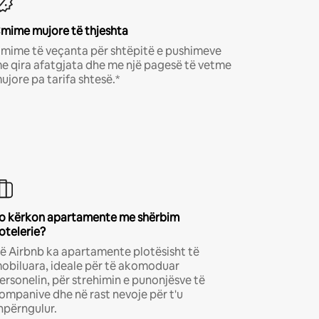
mime mujore të thjeshta
mime të veçanta për shtëpitë e pushimeve
e qira afatgjata dhe me një pagesë të vetme
ujore pa tarifa shtesë.*
o kërkon apartamente me shërbim
otelerie?
ë Airbnb ka apartamente plotësisht të
obiluara, ideale për të akomoduar
ersonelin, për strehimin e punonjësve të
ompanive dhe në rast nevoje për t'u
hpërngulur.