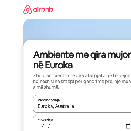
Kalo
te
përmbajtja
Ambiente me qira mujor
në Euroka
Zbulo ambiente me qira afatgjata që të bëjnë
ndihesh si në shtëpi për qëndrime prej një mua
a më shumë.
Vendndodhja
Kur rezultatet të jenë të disponueshme, lëviz me 
Mbërritja