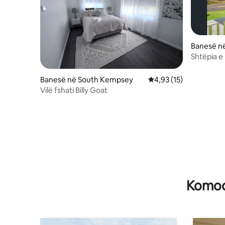
Banesë n
Shtëpia e
Banesë në South Kempsey
Vlerësimi mesatar 4,93
4,93 (15)
Vilë fshati Billy Goat
Komodi