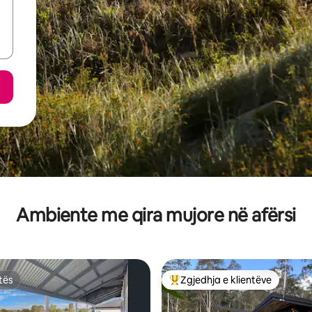
Ambiente me qira mujore në afërsi
tës
Zgjedhja e klientëve
tës
Më të mirat e zgjedhjeve të kli