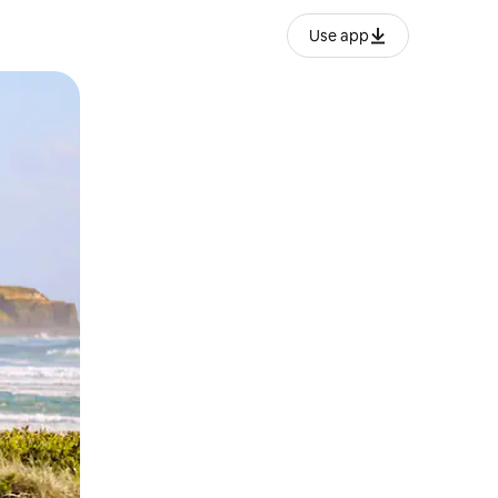
Use app
ëvizur ekranin.