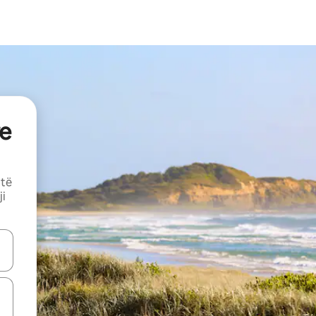
e
 të
ji
butonat e shigjetave lart e poshtë ose eksploro duke prekur ose duke l