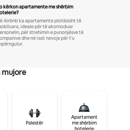
o kërkon apartamente me shërbim
otelerie?
ë Airbnb ka apartamente plotësisht të
obiluara, ideale për të akomoduar
ersonelin, për strehimin e punonjësve të
ompanive dhe në rast nevoje për t'u
hpërngulur.
a mujore
Apartament
Palestër
me shërbim
hotelerie