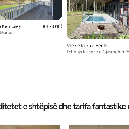
ë Kempsey
Vlerësimi mesatar 4,78 nga 5, 18 vlerësime
4,78 (18)
 Dianës
 nga 5, 15 vlerësime
Vilë në Koka e Hënës
Fshehja luksoze e Gjysmëhënë
tetet e shtëpisë dhe tarifa fantastike