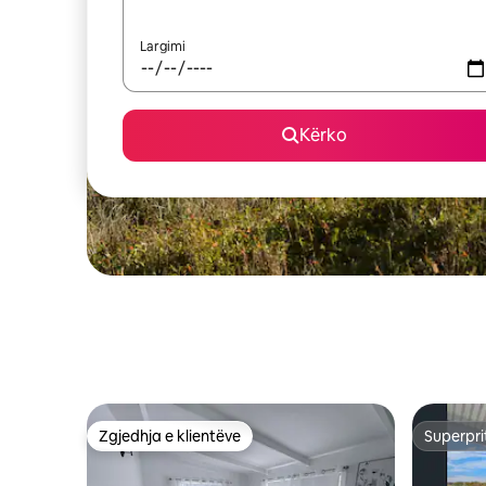
Largimi
Kërko
Zgjedhja e klientëve
Superpri
Zgjedhja e klientëve
Superpri