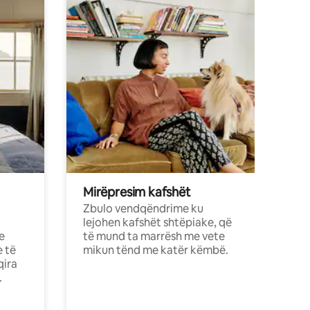
Mirëpresim kafshët
Zbulo vendqëndrime ku
lejohen kafshët shtëpiake, që
e
të mund ta marrësh me vete
e të
mikun tënd me katër këmbë.
qira
.