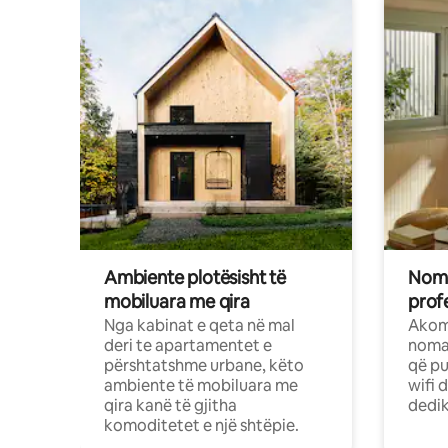
Ambiente plotësisht të
Noma
mobiluara me qira
profe
Nga kabinat e qeta në mal
Akom
deri te apartamentet e
nomad
përshtatshme urbane, këto
që pu
ambiente të mobiluara me
wifi 
qira kanë të gjitha
dedik
komoditetet e një shtëpie.