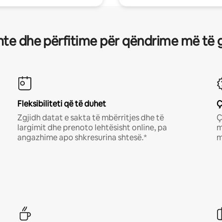
te dhe përfitime për qëndrime më të 
Fleksibiliteti që të duhet
Ç
Zgjidh datat e sakta të mbërritjes dhe të
Ç
largimit dhe prenoto lehtësisht online, pa
m
angazhime apo shkresurina shtesë.*
m