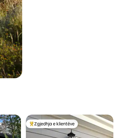
Zgjedhja e klientëve
entëve
Më të mirat e zgjedhjeve të klientëve