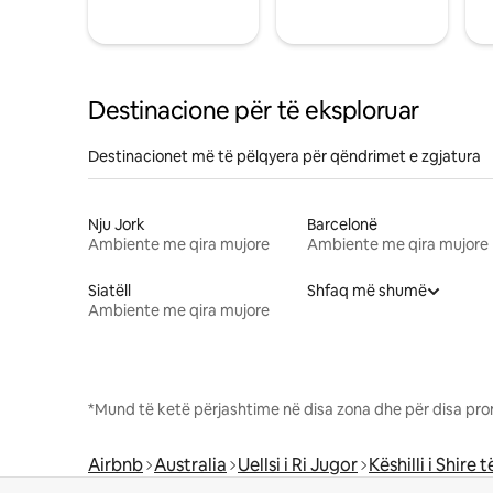
Destinacione për të eksploruar
Destinacionet më të pëlqyera për qëndrimet e zgjatura
Nju Jork
Barcelonë
Ambiente me qira mujore
Ambiente me qira mujore
Siatëll
Shfaq më shumë
Ambiente me qira mujore
*Mund të ketë përjashtime në disa zona dhe për disa pro
Airbnb
Australia
Uellsi i Ri Jugor
Këshilli i Shire