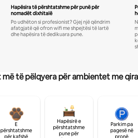
Hapësira të përshtatshme për punë për
P
nomadët dixhitalë
h
Po udhëton si profesionist? Gjej një qëndrim
N
afatgjatë që ofron wifi me shpejtësi të lartë
m
dhe hapësira të dedikuara pune.
p
k
s
 më të pëlqyera për ambientet me qir
Hapësirë e
E
Parkim pa
përshtatshme
përshtatshme
pagesë në
pune për
për kafshë
pronë