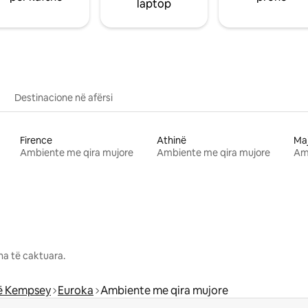
laptop
Destinacione në afërsi
Firence
Athinë
Ma
Ambiente me qira mujore
Ambiente me qira mujore
Am
na të caktuara.
 të Kempsey
Euroka
Ambiente me qira mujore