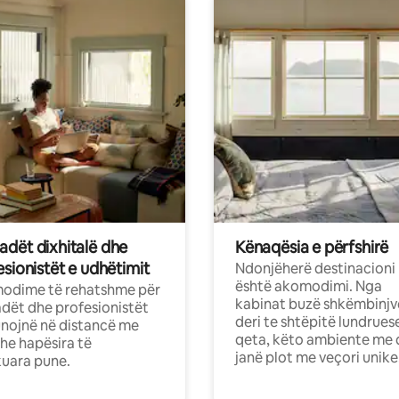
dët dixhitalë dhe
Kënaqësia e përfshirë
sionistët e udhëtimit
Ndonjëherë destinacioni
është akomodimi. Nga
odime të rehatshme për
kabinat buzë shkëmbinjv
ët dhe profesionistët
deri te shtëpitë lundrues
nojnë në distancë me
qeta, këto ambiente me 
dhe hapësira të
janë plot me veçori unike
uara pune.