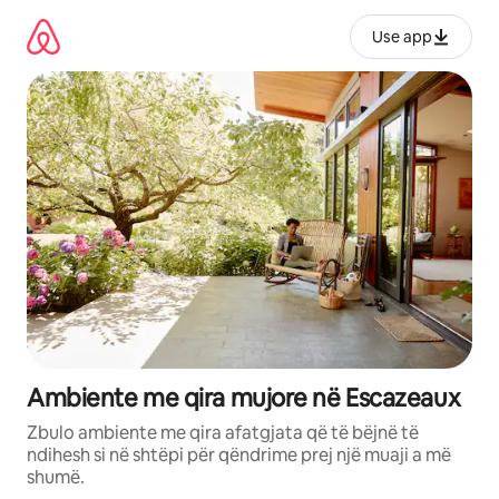
Kalo
te
Use app
përmbajtja
Ambiente me qira mujore në Escazeaux
Zbulo ambiente me qira afatgjata që të bëjnë të
ndihesh si në shtëpi për qëndrime prej një muaji a më
shumë.