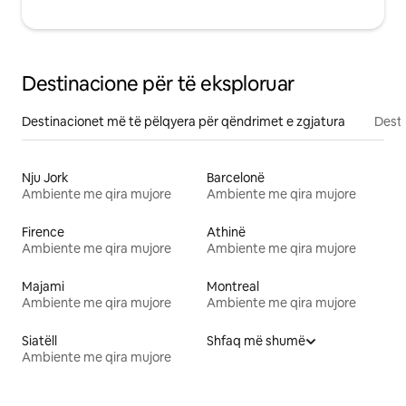
Destinacione për të eksploruar
Destinacionet më të pëlqyera për qëndrimet e zgjatura
Desti
Nju Jork
Barcelonë
Ambiente me qira mujore
Ambiente me qira mujore
Firence
Athinë
Ambiente me qira mujore
Ambiente me qira mujore
Majami
Montreal
Ambiente me qira mujore
Ambiente me qira mujore
Siatëll
Shfaq më shumë
Ambiente me qira mujore