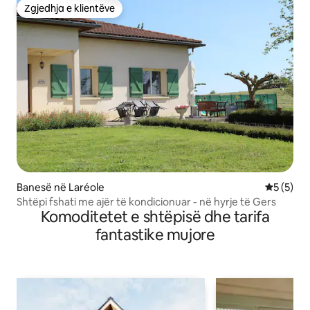
Zgjedhja e klientëve
Zgjedhja e klientëve
Banesë në Laréole
Vlerësimi
5 (5)
Shtëpi fshati me ajër të kondicionuar - në hyrje të Gers
Komoditetet e shtëpisë dhe tarifa
fantastike mujore