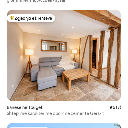
gite à la ferme, Accueil Paysan
Zgjedhja e klientëve
Më të mirat e zgjedhjeve të klientëve
Banesë në Touget
Vlerësimi
5 (7)
Shtëpi me karakter me oborr në zemër të Gers-it