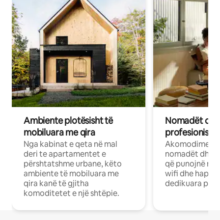
Ambiente plotësisht të
Nomadët dixh
mobiluara me qira
profesionistët
Nga kabinat e qeta në mal
Akomodime të 
deri te apartamentet e
nomadët dhe pr
përshtatshme urbane, këto
që punojnë në 
ambiente të mobiluara me
wifi dhe hapësi
qira kanë të gjitha
dedikuara pune
komoditetet e një shtëpie.