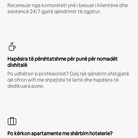
Recensuar nga komuniteti ynë i besuar i klientëve dhe
asistencë 24/7 gjatë qëndrimit të zgjatur.
Hapësira të përshtatshme për punë për nomadët
dixhitalë
Po udhëton si profesionist? Gjej një qëndrim afatgjatë
që ofron wifi me shpejtësi të lartë dhe hapësira të
dedikuara pune.
Po kërkon apartamente me shërbim hotelerie?