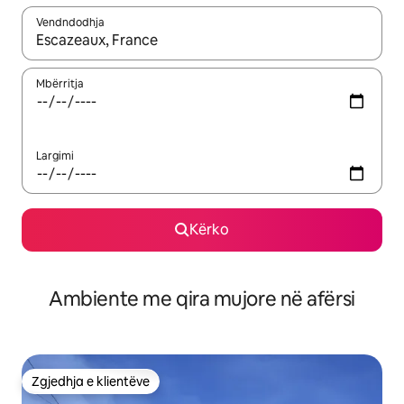
Vendndodhja
Kur rezultatet të jenë të disponueshme, lëviz me butonat e shig
Mbërritja
Largimi
Kërko
Ambiente me qira mujore në afërsi
Zgjedhja e klientëve
Zgjedhja e klientëve